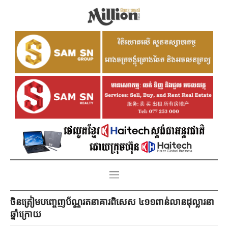
ចិនត្រៀមបញ្ចេញប័ណ្ណរតនាគារពិសេស ៤១១ពាន់លានដុល្លារនា
ឆ្នាំក្រោយ