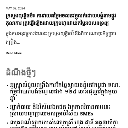
MAY 02,
2024
ក្រសួងយុត្តិធម៌៖ ការវាយតម្លៃអចលនវត្ថុលក់ដោយបង្ខំតាមផ្លូវ
តុលាការ ត្រូវធ្វើឡើងដោយក្រុមហ៊ុនវាយតម្លៃអចលនទ្រព្យ
ក្នុងការអនុវត្តការងារនេះ ក្រសួងយុត្តិធម៌ នឹងពិចារណាចុះកិច្ចព្រម
ព្រៀង...
Read More
ដំណឹងថ្មីៗ
អូស្ត្រាលី​ជួយ​ពង្រឹង​ការ​កែច្នៃ​ស្វាយចន្ទី​នៅ​កម្ពុជា​ ​ខណៈ​
កម្ពុជា​បាត់បង់​ចំណូល​ជាង​ ​១២៥​ ​លាន​ដុល្លារ​ក្នុង​មួយ​
ឆ្នាំ​
រដ្ឋាភិបាល​ ​និង​វិស័យ​ឯកជន ​ឯកភាព​វិធានការ​ដោះ
ស្រាយ​បញ្ហា​ប្រឈម​​សម្រាប់​វិស័យ​ ​SMEs​
ឈុតពណ៌ស្វាយរបស់លោកស្រី ហុង ដានី អគ្គ​នាយិកា​