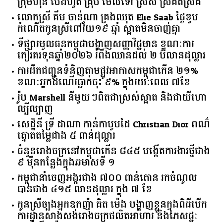
ក្រុមហ៊ុន ប៉េងហួត គ្រុប មើលទៅ ស្រស់ ស្រគត់ស្រគំ
លោកស្រី គឹម ចាន់ណា គ្រងឈុត Elie Saab ថ្ងៃខួប
កំណើតកូនស្រីពៅវ័យ១៩ ឆ្នាំ ស្អាតមិនចាញ់គ្នា
ទីផ្សារ​មូលធន​កម្ពុជា​បង្ហាញ​សញ្ញា​វិជ្ជមាន​ ​ខណៈ​ការ​
កៀរគរ​ទុន​ឆ្នាំ​២០២៦​ ​រំពឹង​ឈានដល់​ ​២​ ​ប៊ីលាន​ដុល្លារ​
ការដឹកជញ្ជូនទំនិញតាមផ្លូវអាកាសកម្ពុជាកើន ២១%
ខណៈអ្នកដំណើរធ្លាក់ចុះ ៩% ក្នុងរយៈពេល ៧ខែ
រ៉ូប Marshell នីមួយៗពិតជាស្រស់ស្អាត និងជាយីហោ
ល្បីល្បាញ
សេដ្ឋិនី ទ្រី ដាណា កាន់កាបូបដៃ Christian Dior ពណ៌
ត្នោតតម្លៃជាង ៥ ពាន់ដុល្លារ
ចំនួន​រោងចក្រ​នៅ​កម្ពុជា​កើន​ ​៨៤៥​ ​បង្កើត​ការងារ​ថ្មី​ជាង​
​៩​ ​ម៉ឺន​កន្លែង​ក្នុង​ឆមាស​ទី ​១​
កម្ពុជានាំចេញអង្ករជាង ៧០០ ពាន់តោន រកចំណូល
បានជាង ៤១៥ លានដុល្លារ ក្នុង ៧ ខែ
កូនស្រីច្បងអ្នកឧកញ៉ា គិត ម៉េង បង្ហាញខ្លួនក្នុងពិធីបើក
ការដ្ឋានសាងសង់រោងចក្រផលិតអាហារ និងភេសជ្ជៈ