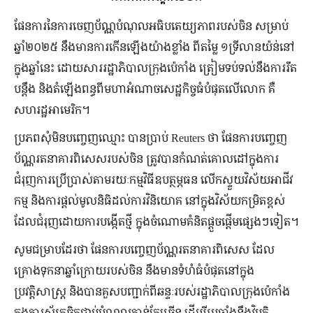
ផែនការនៃការចេញប័ណ្ណបំណុលអធិបតេយ្យភាពរបស់ចិន សម្រាប់
ឆ្នាំ២០២៥ នឹងមានការកើនឡើងយ៉ាងខ្លាំង ពីតម្លៃ ១ទ្រីលានយ៉ន់នៅ
ក្នុងឆ្នាំនេះ ដោយសាររដ្ឋាភិបាលក្រុងប៉េកាំង ត្រៀមទប់ទល់នឹងការរឹត
បន្តឹង និងតំឡើងពន្ធពីមហាអំណាចសេដ្ឋកិច្ចធំបំផុតលើលោក គឺ
សហរដ្ឋអាមេរិក។
ប្រភពសុំមិនបញ្ចេញឈ្មោះ បានប្រាប់ Reuters ថា ផែនការបញ្ចេញ
ប័ណ្ណរតនាគារពិសេសរបស់ចិន ត្រូវបានកំណត់គោលដៅក្នុងការ
ជំរុញការប្រើប្រាស់តាមរយៈកម្មវិធីឧបត្ថម្ភធន លើកស្ទួយវិស័យអាជីវ
កម្ម និងការផ្តល់មូលនិធិដល់ការវិនិយោគ នៅក្នុងវិស័យកម្រិតខ្ពស់
ដែលជំរុញដោយការបង្កើតថ្មី ក្នុងចំណោមគំនិតផ្តួចផ្តើមផ្សេងៗទៀត។
សូមជម្រាបដែរថា ផែនការបញ្ចេញប័ណ្ណរតនាគារពិសេស ដែល
គ្រោងទុកនាឆ្នាំក្រោយរបស់ចិន នឹងមានទំហំធំបំផុតនៅក្នុង
ប្រវត្តិសាស្ត្រ និងបានគួសបញ្ជាក់ពីឆន្ទៈរបស់រដ្ឋាភិបាលក្រុងប៉េកាំង
ក្នុងការស្ម័គ្រចិត្តជាប់បំណុលកាន់តែច្រើន ដើម្បីប្រឆាំងនឹងវិបត្តិ