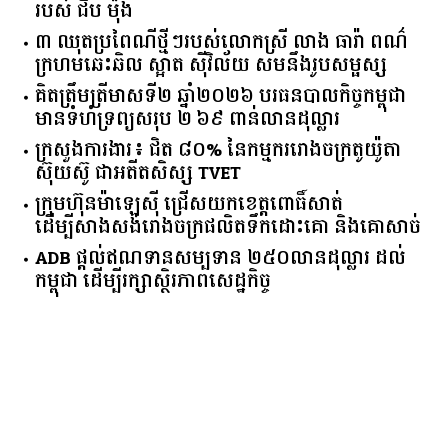
របស់ ជីប ម៉ុង
៣ ឈុតប្រពៃណីថ្មីៗរបស់លោកស្រី លាង ធារ៉ា ពណ៌
ក្រហមឆេះឆិល ស្អាត ​ស៊ីវិល័យ សមនឹងរូបសម្ផស្ស
គិត​ត្រឹមត្រីមាស​ទី​២​ ​ឆ្នាំ​២០២៦​ បរធន​បាលកិច្ច​កម្ពុជា​ ​
មាន​ទំហំ​ទ្រព្យ​សរុប​ ​២.៦៩​ ​ពាន់លាន​ដុល្លារ​
ក្រសួង​ការងារ​៖ ​ជិត​ ​៨០​% ​នៃ​កម្មករ​រោងចក្រ​តូយ៉ូតា ​
ស៊ុយ​ស៊ូ ​ជា​អតីត​សិស្ស​ ​TVET​
ក្រុមហ៊ុន​ម៉ាឡេស៊ី ជ្រើសយកខេត្ដពោធិ៍សាត់
ដើម្បីសាងសង់រោងចក្រផលិតទឹកដោះគោ និងគោសាច់
ADB ផ្តល់ឥណទានសម្បទាន ២៥០លានដុល្លារ ដល់
កម្ពុជា ដើម្បីរក្សាស្ថិរភាពសេដ្ឋកិច្ច