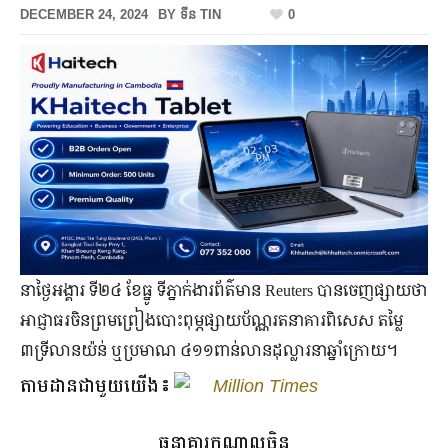
DECEMBER 24, 2024
BY
ទីន TIN
0
នាថ្ងៃអង្គារ ទី២៤ ខែធ្នូ ទីភ្នាក់ងារព័ត៌មាន Reuters បានចេញផ្សាយថា
អាជ្ញាធរចិនព្រមព្រៀងបោះពុម្ភផ្សាយប័ណ្ណរតនាគារពិសេស តម្លៃ
៣ទ្រីលានយ៉ន់ ឬប្រមាណ ៤១១ពាន់លានដុល្លារនាឆ្នាំក្រោយ។
តាមដានជាមួយយើង៖
Million Times
ធនាគារកណ្ដាលចិន