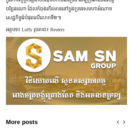
បរិត្តផរណា ដែលកំពុងកើតមាននៅក្នុងប្រទេសមហាអំណាច
សេដ្ឋកិច្ចធំបំផុតលើលោកទី២៕
អត្ថបទ៖ Luffy រូបភាព៖ Reuters
More posts