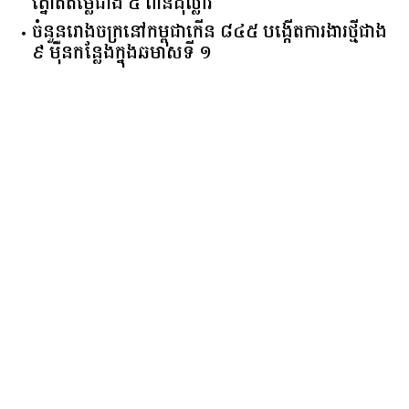
ត្នោតតម្លៃជាង ៥ ពាន់ដុល្លារ
ចំនួន​រោងចក្រ​នៅ​កម្ពុជា​កើន​ ​៨៤៥​ ​បង្កើត​ការងារ​ថ្មី​ជាង​
​៩​ ​ម៉ឺន​កន្លែង​ក្នុង​ឆមាស​ទី ​១​