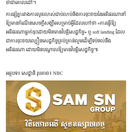
ថាជាគោលដៅ។
ការ​ផ្សំ​គ្នា​រវាងការលូតលាស់​ជាប់លាប់​និងការ​ចុះថយ​នៃ​អតិផរណានាំ​
ឱ្យមាន​កំណើន​សេចក្តី​សង្ឃឹម​សម្រាប់​អ្វីដែល​ហៅ​ថា​ «ការ​ធ្វើ​ឱ្យ​
អតិផរណា​ធ្លាក់​ចុះ​ដោយ​មិន​មាន​វិបត្តិ​សេដ្ឋកិច្ច» ឬ soft landing ដែល​
ជា​ការ​ចុះថយ​ល្បឿន​សេដ្ឋកិច្ច​គ្រប់គ្រាន់ល្មម​ដើម្បី​ទប់ទល់​នឹង
អតិផរណា​ ​ដោយ​មិន​បណ្តាល​ឱ្យ​មាន​វិបត្តិ​សេដ្ឋកិច្ច៕
អត្ថបទ៖ សេដ្ឋានី រូបភាព៖ NBC