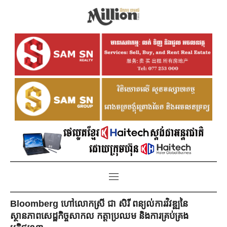
Bloomberg​ ហៅលោកស្រី ជា សិរី​ ពន្យល់ការវិវឌ្ឍនៃ
ស្ថានភាពសេដ្ឋកិច្ចសាកល កត្តាប្រឈម និងការគ្រប់គ្រង