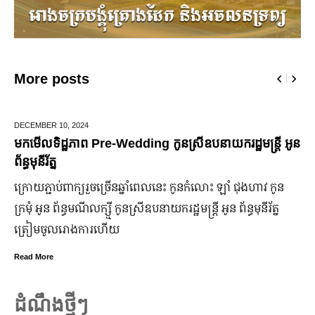
More posts
ECEMBER 10,
2024
JUN
កមើលទិដ្ឋភាព Pre-Wedding កូនស្រីឧបនាយករដ្ឋមន្រ្តី អូន
មក
ន្ធមុនីរ័ត្ន
ឆ្
្រោយ​ភ្ជាប់​ពាក្យ​រួច​ច្រើន​ឆ្នាំ​ពេលនេះ កូនកំលោះ ឡាំ ជុងហាវ កូន
ក្រ
រមុំ អូន ព័ន្ធមណីលក្ស្មី កូនស្រី​ឧបនាយករដ្ឋមន្ត្រី អូន ព័ន្ធមុនីរ័ត្ន
ឡើង
្រៀម​ចូល​រោងការ​ហើយ
ប្
ead More
Rea
ដំណឹងថ្មីៗ