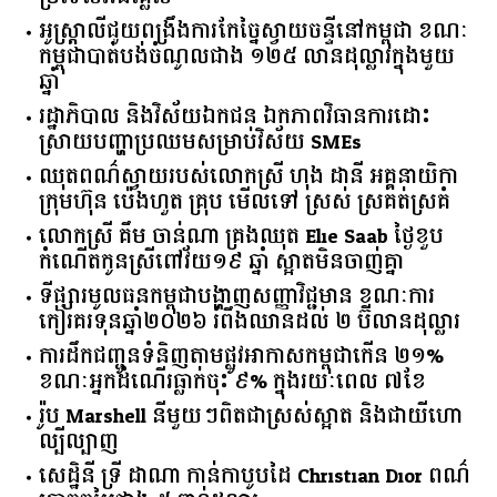
អូស្ត្រាលី​ជួយ​ពង្រឹង​ការ​កែច្នៃ​ស្វាយចន្ទី​នៅ​កម្ពុជា​ ​ខណៈ​
កម្ពុជា​បាត់បង់​ចំណូល​ជាង​ ​១២៥​ ​លាន​ដុល្លារ​ក្នុង​មួយ​
ឆ្នាំ​
រដ្ឋាភិបាល​ ​និង​វិស័យ​ឯកជន ​ឯកភាព​វិធានការ​ដោះ
ស្រាយ​បញ្ហា​ប្រឈម​​សម្រាប់​វិស័យ​ ​SMEs​
ឈុតពណ៌ស្វាយរបស់លោកស្រី ហុង ដានី អគ្គ​នាយិកា​
ក្រុមហ៊ុន ប៉េងហួត គ្រុប មើលទៅ ស្រស់ ស្រគត់ស្រគំ
លោកស្រី គឹម ចាន់ណា គ្រងឈុត Elie Saab ថ្ងៃខួប
កំណើតកូនស្រីពៅវ័យ១៩ ឆ្នាំ ស្អាតមិនចាញ់គ្នា
ទីផ្សារ​មូលធន​កម្ពុជា​បង្ហាញ​សញ្ញា​វិជ្ជមាន​ ​ខណៈ​ការ​
កៀរគរ​ទុន​ឆ្នាំ​២០២៦​ ​រំពឹង​ឈានដល់​ ​២​ ​ប៊ីលាន​ដុល្លារ​
ការដឹកជញ្ជូនទំនិញតាមផ្លូវអាកាសកម្ពុជាកើន ២១%
ខណៈអ្នកដំណើរធ្លាក់ចុះ ៩% ក្នុងរយៈពេល ៧ខែ
រ៉ូប Marshell នីមួយៗពិតជាស្រស់ស្អាត និងជាយីហោ
ល្បីល្បាញ
សេដ្ឋិនី ទ្រី ដាណា កាន់កាបូបដៃ Christian Dior ពណ៌