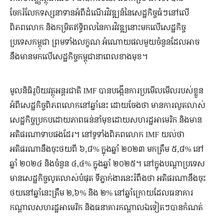
ចែករំលែកទស្សនាទានអំពីដំណើរវិវឌ្ឍន៍នៃសេដ្ឋកិច្ចធំៗនៅលើ
ពិភពលោក និងកម្រិតឥទ្ធិពលនៃការវិវឌ្ឍនោះមកលើសេដ្ឋកិច្ច
ប្រទេសកម្ពុជា ព្រមទាំងលក្ខណៈអំណោយផលមួយចំនួនដែលអាច
នឹងមានមកលើសេដ្ឋកិច្ចកម្ពុជានាពេលខាងមុខ។
មូលនិធិ​រូបិយវត្ថុអន្តរជាតិ IMF បាន​បង្កើនការ​ប្រមើល​មើល​របស់​ខ្លួន
អំពី​សេដ្ឋកិច្ច​ពិភព​លោក​នៅ​ឆ្នាំនេះ ដោយ​ចែង​ថា ​មានការលូតលាស់​
សេដ្ឋកិច្ច​ប្រកប​ដោយ​ភាព​ធន់​នាំមុខដោយ​សហរដ្ឋ​អាមេរិក និង​មាន​
អតិផរណាទាប​ផង​ដែរ។ នៅទូទាំង​ពិភពលោក IMF យល់ថា​
អតិផរណានឹងចុះថយ​ពី ​៦,៨% ​ក្នុង​ឆ្នាំ ២០២៣​ មកត្រឹម​ ៥,៨% ​នៅ​
ឆ្នាំ ២០២៤ ​និង​ចំនួន ​៤,៤% ​ក្នុងឆ្នាំ ២០២៥។ នៅ​ក្នុង​បណ្តា​ប្រទេស
មានសេដ្ឋកិច្ច​លូតលាស់​បំផុត ទីភ្នាក់ងារ​នេះ​រំពឹង​ថា ​អតិផរណានឹង​ចុះ​
ថយ​នៅ​ឆ្នាំ​នេះ​ត្រឹម ២,៦% ​និង ២%​ នៅ​ឆ្នាំ​ក្រោយ​ដែល​ធនាគារ​
កណ្តាល​សហរដ្ឋ​អាមេរិក ​និង​ធនាគារ​កណ្ដាល​ឯ​ទៀតៗបាន​កំណត់​