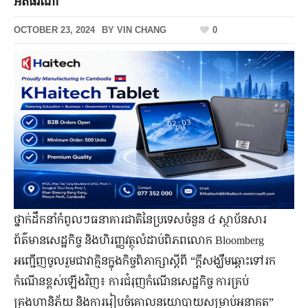
អតិផរណា
OCTOBER 23, 2024
BY
VIN CHANG
0
ថ្នាក់ដឹកនាំកំពូលៗធនាគារជាតិនៃប្រទេសចំនួន ៤ ស្ថាប័នសារ
ព័ត៌មានសេដ្ឋកិច្ច និងហិរញ្ញវត្ថុលំដាប់ពិភពលោក Bloomberg
អញ្ជើញចូលរួមជាវាគ្មិនក្នុងកិច្ចពិភាក្សាស្តីពី “ក្តីសង្ឃឹមឆ្ពោះទៅរក
កំណើនខ្ពស់ឡើងវិញ៖ ការជំរុញកំណើនសេដ្ឋកិច្ច ការគ្រប់
គ្រងហានិភ័យ និងការរៀបចំគោលនយោបាយសម្រាប់អនាគត”