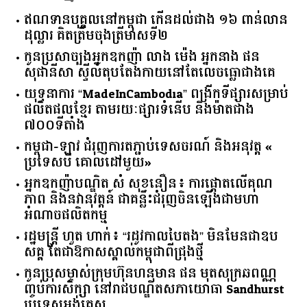
ឥណទាន​បុគ្គល​នៅ​កម្ពុជា​ ​កើន​ដល់​ជាង​ ​១៦​ ​ពាន់​លាន​
ដុល្លារ​ ​គិត​ត្រឹម​ចុង​ត្រីមាស​ទី​២​
កូនប្រសាច្បងអ្នកឧកញ៉ា លាង ម៉េង អ្នកនាង ផន
សុផានីសា ស្ទីល៍តុបតែងកាយនៅតែលេចធ្លោជាងគេ
យុទ្ធនាការ “MadeInCambodia” ពង្រីកទីផ្សារសម្រាប់
ផលិតផលខ្មែរ តាមរយៈផ្សារទំនើប និងម៉ាតជាង
៧០០ទីតាំង
កម្ពុជា​-​ឡាវ ​ជំរុញ​ការ​តភ្ជាប់​ទេសចរណ៍​ ​និង​អនុវត្ត​ ​«​
ប្រទេស​បី ​គោលដៅ​មួយ​»
អ្នកឧកញ៉ាបណ្ឌិត សំ សុខនឿន៖ ការផ្តោតលើគុណ
ភាព និងនវានុវត្តន៍ ជាគន្លឹះជំរុញចិនឡើងជាមហា
អំណាចផលិតកម្ម
រដ្ឋមន្ត្រី ហួត ហាក់៖ “រដូវកាលបៃតង” មិនមែនជាឧប
សគ្គ តែជាឱកាសស្គាល់កម្ពុជាពីជ្រុងថ្មី
កូនប្រុសម្ចាស់ក្រុមហ៊ុនហនុមាន ផន មុតសុក្រឆពណ្ណ
ញ្ចប់ការសិក្សា នៅរាជបណ្ឌិតសភាយោធា Sandhurst
ប្រទេសអង់គ្លេស