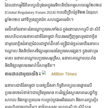
ដែលជាកម្មវិធីពិភាក្សាដំបូងគេក្នុងវេទិកានិយ័តកម្មសាកលឆ្នាំ២០២៤
(Global Regulatory Forum 2024)​ កាលពីព្រឹកថ្ងៃទី២២ ខែតុលា
ឆ្នាំ២០២៤ នៅទីក្រុងញូវយ៉ក សហរដ្ឋអាមេរិក។
មេដឹកនាំធនាគារនៃបណ្តាប្រទេសទាំង៤ ក្នុងនោះលោកស្រី ជា សិរី
ទេសាភិបាលធនាគារជាតិនៃកម្ពុជា ក៏បានអញ្ជើញចូលរួមជាវាគ្មិន
ជាមួយវាគ្មិនជំនាញដែលជាថ្នាក់ដឹកនាំ-មន្ត្រីជាន់ខ្ពស់មកពីធនាគារ
កណ្តាល និងនិយ័តករទីផ្សារមូលធននៃប្រទេសផ្សេងៗ ក្នុងនោះរួម
មាន៖ ធនាគារកណ្តាលប្រទេសអូទ្រីស, ធនាគារកណ្តាលបារាំង
និងទីផ្សារមូលធនអារ៉ាប៊ីសាអូឌីត។
តាមដានជាមួយយើង៖
Million Times
ធនាគារជាតិនៃកម្ពុជា បានឲ្យដឹងថា កិច្ចពិភាក្សាបានផ្តោតលើ
ប្រធានបទសំខាន់ៗជាច្រើនរួមមាន ការវិវឌ្ឍនៃស្ថានភាពសេដ្ឋកិច្ច
សាកល និងកត្តាប្រឈម ការគ្រប់គ្រងអតិផរណា និងការរក្សាស្ថិរ
ភាពហិរញ្ញវត្ថុជាដើម។ នាឱកាសនេះ លោកស្រី ជា សិរី បាន