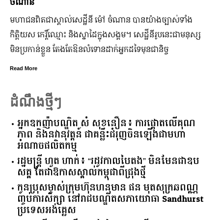
ចំណាន
មហាជន​ពិតជា​ស្គាល់​សេដ្ឋី​នី ម៉ៅ ចំណាន បាន​យ៉ាង​ច្បាស់​ទាំង​
កិត្តិយស កេរ្តិ៍ឈ្មោះ និង​ស្នាដៃ​ក្នុង​សង្គម។ សេដ្ឋី​នី​រូប​នេះ​ជា​មនុស្ស​
មិន​ប្រកាន់​ខ្លួន តែងតែ​ឱនលំទោន​ដាក់​អ្នក​ដទៃ​មុន​ជានិច្ច
Read More
ដំណឹងថ្មីៗ
អ្នកឧកញ៉ាបណ្ឌិត សំ សុខនឿន៖ ការផ្តោតលើគុណ
ភាព និងនវានុវត្តន៍ ជាគន្លឹះជំរុញចិនឡើងជាមហា
អំណាចផលិតកម្ម
រដ្ឋមន្ត្រី ហួត ហាក់៖ “រដូវកាលបៃតង” មិនមែនជាឧប
សគ្គ តែជាឱកាសស្គាល់កម្ពុជាពីជ្រុងថ្មី
កូនប្រុសម្ចាស់ក្រុមហ៊ុនហនុមាន ផន មុតសុក្រឆពណ្ណ
ញ្ចប់ការសិក្សា នៅរាជបណ្ឌិតសភាយោធា Sandhurst
ប្រទេសអង់គ្លេស