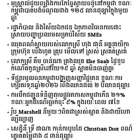
អូស្ត្រាលី​ជួយ​ពង្រឹង​ការ​កែច្នៃ​ស្វាយចន្ទី​នៅ​កម្ពុជា​ ​ខណៈ​
កម្ពុជា​បាត់បង់​ចំណូល​ជាង​ ​១២៥​ ​លាន​ដុល្លារ​ក្នុង​មួយ​
ឆ្នាំ​
រដ្ឋាភិបាល​ ​និង​វិស័យ​ឯកជន ​ឯកភាព​វិធានការ​ដោះ
ស្រាយ​បញ្ហា​ប្រឈម​​សម្រាប់​វិស័យ​ ​SMEs​
ឈុតពណ៌ស្វាយរបស់លោកស្រី ហុង ដានី អគ្គ​នាយិកា​
ក្រុមហ៊ុន ប៉េងហួត គ្រុប មើលទៅ ស្រស់ ស្រគត់ស្រគំ
លោកស្រី គឹម ចាន់ណា គ្រងឈុត Elie Saab ថ្ងៃខួប
កំណើតកូនស្រីពៅវ័យ១៩ ឆ្នាំ ស្អាតមិនចាញ់គ្នា
ទីផ្សារ​មូលធន​កម្ពុជា​បង្ហាញ​សញ្ញា​វិជ្ជមាន​ ​ខណៈ​ការ​
កៀរគរ​ទុន​ឆ្នាំ​២០២៦​ ​រំពឹង​ឈានដល់​ ​២​ ​ប៊ីលាន​ដុល្លារ​
ការដឹកជញ្ជូនទំនិញតាមផ្លូវអាកាសកម្ពុជាកើន ២១%
ខណៈអ្នកដំណើរធ្លាក់ចុះ ៩% ក្នុងរយៈពេល ៧ខែ
រ៉ូប Marshell នីមួយៗពិតជាស្រស់ស្អាត និងជាយីហោ
ល្បីល្បាញ
សេដ្ឋិនី ទ្រី ដាណា កាន់កាបូបដៃ Christian Dior ពណ៌
ត្នោតតម្លៃជាង ៥ ពាន់ដុល្លារ