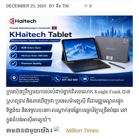
DECEMBER 25, 2024
BY
ទីន TIN
0
ក្រុមហ៊ុនប្រឹក្សាយោបល់លំដាប់ថ្នាក់ពិភពលោក Knight Frank បាន
ស្រាវជ្រាវ និងរកឃើញថា ប្រទេសម៉ាឡេស៊ី គឺជាមជ្ឈមណ្ឌលផ្ទុក
ទិន្នន័យ និងទទួលបានការបណ្ដាក់ទុនផ្នែកបច្ចេកវិទ្យាច្រើនបំផុត នៅ
ក្នុងតំបន់អាស៊ីអាគ្នេយ៍។
តាមដានជាមួយយើង៖
Million Times