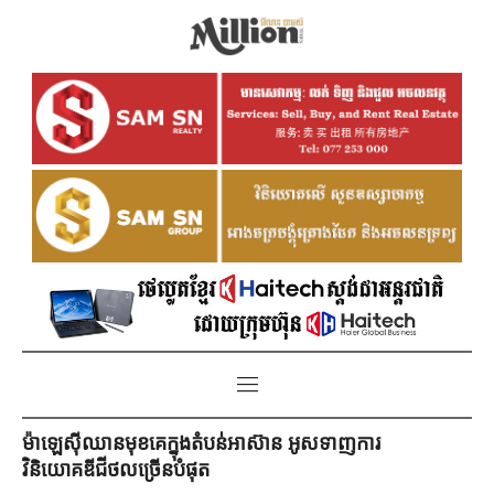
ម៉ាឡេស៊ីឈានមុខគេក្នុងតំបន់អាស៊ាន អូសទាញការ
វិនិយោគឌីជីថលច្រើនបំផុត