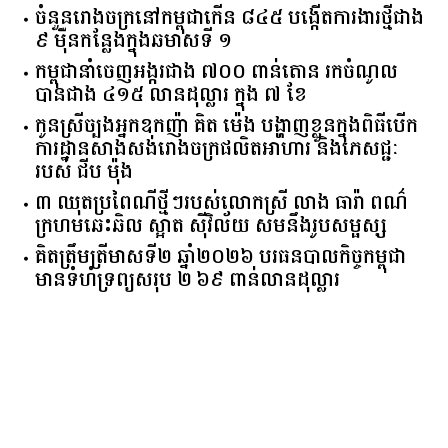
ចំនួន​រោងចក្រ​នៅ​កម្ពុជា​កើន​ ​៨៤៥​ ​បង្កើត​ការងារ​ថ្មី​ជាង​
​៩​ ​ម៉ឺន​កន្លែង​ក្នុង​ឆមាស​ទី ​១​
កម្ពុជានាំចេញអង្ករជាង ៧០០ ពាន់តោន រកចំណូល
បានជាង ៤១៥ លានដុល្លារ ក្នុង ៧ ខែ
កូនស្រីច្បងអ្នកឧកញ៉ា គិត ម៉េង បង្ហាញខ្លួនក្នុងពិធីបើក
ការដ្ឋានសាងសង់រោងចក្រផលិតអាហារ និងភេសជ្ជៈ
របស់ ជីប ម៉ុង
៣ ឈុតប្រពៃណីថ្មីៗរបស់លោកស្រី លាង ធារ៉ា ពណ៌
ក្រហមឆេះឆិល ស្អាត ​ស៊ីវិល័យ សមនឹងរូបសម្ផស្ស
គិត​ត្រឹមត្រីមាស​ទី​២​ ​ឆ្នាំ​២០២៦​ បរធន​បាលកិច្ច​កម្ពុជា​ ​
មាន​ទំហំ​ទ្រព្យ​សរុប​ ​២.៦៩​ ​ពាន់លាន​ដុល្លារ​