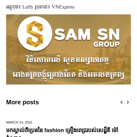
អត្ថបទ៖ Luffy រូបភាព៖ VNExpress
More posts
MARCH 14,
2025
មកស្គាល់ពីប្រេននៃ​ fashion គ្រឿងពេជ្ររបស់សេដ្ឋីនី ម៉ៅ