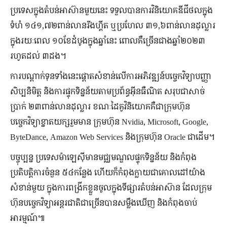
ប្រទេសក្នុងតំបន់អាស៊ានមួយនេះ ទទួលបានការវិនិយោគឌីជីថលក្នុង
ទំហំ ១៤១,៧២ពាន់លានរីងហ្គីត ឬប្រហែល ៣១,៦ពាន់លានដុល្លារ
ក្នុងរយៈពេល ១០ខែដំបូងក្នុងឆ្នាំនេះ ពោលគឺច្រើនជាងឆ្នាំ២០២៣
រហូតដល់ ៣ដង។
ការបណ្ដាក់ទុនទាំងនេះផ្ដោតសំខាន់លើការអភិវឌ្ឍន៍បច្ចេកវិទ្យាបញ្ញា
សិប្បនិមិត្ត និងការផ្ទុកទិន្នន័យតាមប្រព័ន្ធអ៊ីនធឺណិត សរុបជាសាច់
ប្រាក់ ២៣ពាន់លានដុល្លារ ខណៈដៃគូវិនិយោគគឺជាក្រុមហ៊ុន
បច្ចេកវិទ្យាខ្នាតយក្សរួមមាន ក្រុមហ៊ុន Nvidia, Microsoft, Google,
ByteDance, Amazon Web Services និងក្រុមហ៊ុន Oracle ជាដើម។
បច្ចុប្បន្ន ប្រទេសម៉ាឡេស៊ីមានមជ្ឈមណ្ឌលផ្ទុកទិន្នន័យ និងកំពុង
ប្រតិបត្តិការចំនួន ៥៤កន្លែង ហើយក៏កំពុងក្លាយជាគោលដៅយ៉ាង
សំខាន់មួយ ក្នុងការពង្រីកខ្លួនចូលក្នុងទីផ្សារតំបន់អាស៊ាន ដែលក្រុម
ហ៊ុនបច្ចេកវិទ្យាអន្តរជាតិជាច្រើនបានសម្លឹងឃើញ និងកំពុងចាប់
អារម្មណ៍៕