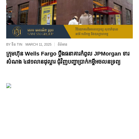
BY
ទីន TIN
MARCH 11, 2025
ព័ត៌មាន
ក្រុមហ៊ុន Wells Fargo ប្ដឹងធនាគារកំពូល JPMorgan ទារ
សំណង ៤៨១លានដុល្លារ ជុំវិញបញ្ហាប្រាក់កម្ចីអចលនទ្រព្យ