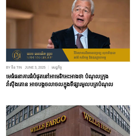
BY
ទីន TIN
JUNE 3, 2025
សេដ្ឋកិច្ច
មេធំធនាគារធំបំផុតនៅអាមេរិកអះអាងថា បំណុលក្រុង
វ៉ាស៊ីងតោន អាចបង្កចលាចលក្នុងទីផ្សារមូលបត្របំណុល