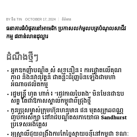
BY
ទីន TIN
OCTOBER 17, 2024
ព័ត៌មាន
ធនាគារធំបំផុតនៅអាមេរិក ប្រកាសលក់មូលបត្របំណុលសាជីវ
កម្ម ៨ពាន់លានដុល្លារ
ដំណឹងថ្មីៗ
អ្នកឧកញ៉ាបណ្ឌិត សំ សុខនឿន៖ ការផ្តោតលើគុណ
ភាព និងនវានុវត្តន៍ ជាគន្លឹះជំរុញចិនឡើងជាមហា
អំណាចផលិតកម្ម
រដ្ឋមន្ត្រី ហួត ហាក់៖ “រដូវកាលបៃតង” មិនមែនជាឧប
សគ្គ តែជាឱកាសស្គាល់កម្ពុជាពីជ្រុងថ្មី
កូនប្រុសម្ចាស់ក្រុមហ៊ុនហនុមាន ផន មុតសុក្រឆពណ្ណ
ញ្ចប់ការសិក្សា នៅរាជបណ្ឌិតសភាយោធា Sandhurst
ប្រទេសអង់គ្លេស
អូស្ត្រាលី​ជួយ​ពង្រឹង​ការ​កែច្នៃ​ស្វាយចន្ទី​នៅ​កម្ពុជា​ ​ខណៈ​