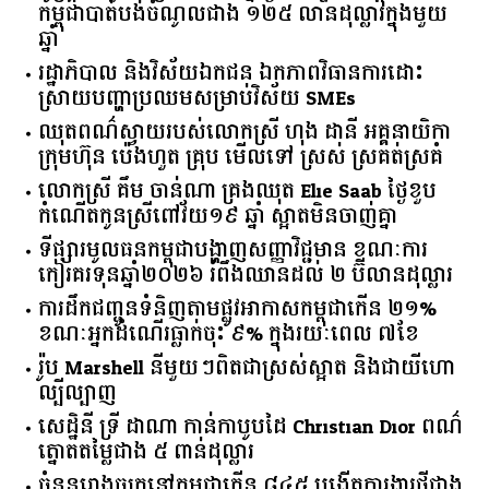
កម្ពុជា​បាត់បង់​ចំណូល​ជាង​ ​១២៥​ ​លាន​ដុល្លារ​ក្នុង​មួយ​
ឆ្នាំ​
រដ្ឋាភិបាល​ ​និង​វិស័យ​ឯកជន ​ឯកភាព​វិធានការ​ដោះ
ស្រាយ​បញ្ហា​ប្រឈម​​សម្រាប់​វិស័យ​ ​SMEs​
ឈុតពណ៌ស្វាយរបស់លោកស្រី ហុង ដានី អគ្គ​នាយិកា​
ក្រុមហ៊ុន ប៉េងហួត គ្រុប មើលទៅ ស្រស់ ស្រគត់ស្រគំ
លោកស្រី គឹម ចាន់ណា គ្រងឈុត Elie Saab ថ្ងៃខួប
កំណើតកូនស្រីពៅវ័យ១៩ ឆ្នាំ ស្អាតមិនចាញ់គ្នា
ទីផ្សារ​មូលធន​កម្ពុជា​បង្ហាញ​សញ្ញា​វិជ្ជមាន​ ​ខណៈ​ការ​
កៀរគរ​ទុន​ឆ្នាំ​២០២៦​ ​រំពឹង​ឈានដល់​ ​២​ ​ប៊ីលាន​ដុល្លារ​
ការដឹកជញ្ជូនទំនិញតាមផ្លូវអាកាសកម្ពុជាកើន ២១%
ខណៈអ្នកដំណើរធ្លាក់ចុះ ៩% ក្នុងរយៈពេល ៧ខែ
រ៉ូប Marshell នីមួយៗពិតជាស្រស់ស្អាត និងជាយីហោ
ល្បីល្បាញ
សេដ្ឋិនី ទ្រី ដាណា កាន់កាបូបដៃ Christian Dior ពណ៌
ត្នោតតម្លៃជាង ៥ ពាន់ដុល្លារ
ចំនួន​រោងចក្រ​នៅ​កម្ពុជា​កើន​ ​៨៤៥​ ​បង្កើត​ការងារ​ថ្មី​ជាង​