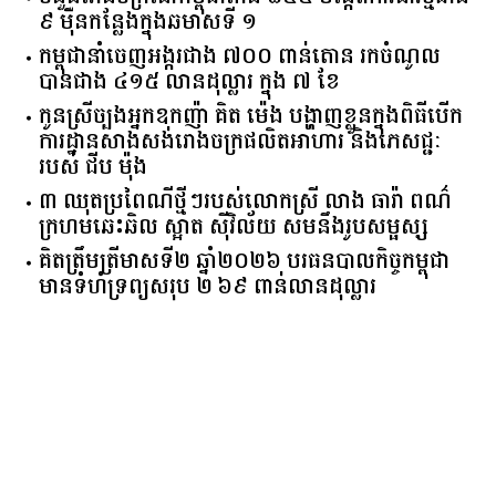
​៩​ ​ម៉ឺន​កន្លែង​ក្នុង​ឆមាស​ទី ​១​
កម្ពុជានាំចេញអង្ករជាង ៧០០ ពាន់តោន រកចំណូល
បានជាង ៤១៥ លានដុល្លារ ក្នុង ៧ ខែ
កូនស្រីច្បងអ្នកឧកញ៉ា គិត ម៉េង បង្ហាញខ្លួនក្នុងពិធីបើក
ការដ្ឋានសាងសង់រោងចក្រផលិតអាហារ និងភេសជ្ជៈ
របស់ ជីប ម៉ុង
៣ ឈុតប្រពៃណីថ្មីៗរបស់លោកស្រី លាង ធារ៉ា ពណ៌
ក្រហមឆេះឆិល ស្អាត ​ស៊ីវិល័យ សមនឹងរូបសម្ផស្ស
គិត​ត្រឹមត្រីមាស​ទី​២​ ​ឆ្នាំ​២០២៦​ បរធន​បាលកិច្ច​កម្ពុជា​ ​
មាន​ទំហំ​ទ្រព្យ​សរុប​ ​២.៦៩​ ​ពាន់លាន​ដុល្លារ​