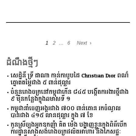
1
2
…
6
Next
ដំណឹងថ្មីៗ
សេដ្ឋិនី ទ្រី ដាណា កាន់កាបូបដៃ Christian Dior ពណ៌
ត្នោតតម្លៃជាង ៥ ពាន់ដុល្លារ
ចំនួន​រោងចក្រ​នៅ​កម្ពុជា​កើន​ ​៨៤៥​ ​បង្កើត​ការងារ​ថ្មី​ជាង​
​៩​ ​ម៉ឺន​កន្លែង​ក្នុង​ឆមាស​ទី ​១​
កម្ពុជានាំចេញអង្ករជាង ៧០០ ពាន់តោន រកចំណូល
បានជាង ៤១៥ លានដុល្លារ ក្នុង ៧ ខែ
កូនស្រីច្បងអ្នកឧកញ៉ា គិត ម៉េង បង្ហាញខ្លួនក្នុងពិធីបើក
ការដ្ឋានសាងសង់រោងចក្រផលិតអាហារ និងភេសជ្ជៈ