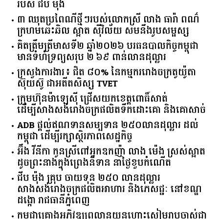
របស់ ជីប ម៉ុង
៣ ឈុតប្រពៃណីថ្មីៗរបស់លោកស្រី លាង ធារ៉ា ពណ៌
ក្រហមឆេះឆិល ស្អាត ​ស៊ីវិល័យ សមនឹងរូបសម្ផស្ស
គិត​ត្រឹមត្រីមាស​ទី​២​ ​ឆ្នាំ​២០២៦​ បរធន​បាលកិច្ច​កម្ពុជា​ ​
មាន​ទំហំ​ទ្រព្យ​សរុប​ ​២.៦៩​ ​ពាន់លាន​ដុល្លារ​
ក្រសួង​ការងារ​៖ ​ជិត​ ​៨០​% ​នៃ​កម្មករ​រោងចក្រ​តូយ៉ូតា ​
ស៊ុយ​ស៊ូ ​ជា​អតីត​សិស្ស​ ​TVET​
ក្រុមហ៊ុន​ម៉ាឡេស៊ី ជ្រើសយកខេត្ដពោធិ៍សាត់
ដើម្បីសាងសង់រោងចក្រផលិតទឹកដោះគោ និងគោសាច់
ADB ផ្តល់ឥណទានសម្បទាន ២៥០លានដុល្លារ ដល់
កម្ពុជា ដើម្បីរក្សាស្ថិរភាពសេដ្ឋកិច្ច
អ៊ឹង វីនីកា កូនស្រីពៅអ្នកឧកញ៉ា លាង ម៉េង ស្រស់ស្អាត
ដូចព្រះនាងក្នុងព្រេងនិទាន នាថ្ងៃខួបកំណើត
ជីប ម៉ុង គ្រុប ចាយទុន ២៥០ លានដុល្លារ
សាងសង់រោងចក្រផលិតអាហារ និងភេសជ្ជៈ នៅខណ្ឌ
ដង្កោ រាជធានីភ្នំពេញ
កម្ពុជា​គ្រោង​អភិវឌ្ឍ​ព្រលានយន្តហោះ​សៀមរាប​ចាស់​ជា​