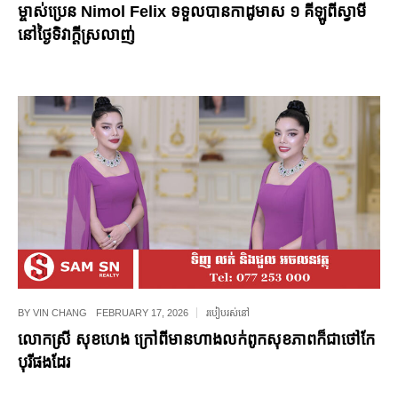
ម្ចាស់ប្រេន Nimol Felix ទទួលបានកាដូមាស ១ គីឡូពីស្វាមី
នៅថ្ងៃទិវាក្ដីស្រលាញ់
BY
VIN CHANG
FEBRUARY 17, 2026
របៀបរស់នៅ
លោកស្រី សុខហេង ក្រៅពីមានហាងលក់ពូកសុខភាពក៏ជាថៅកែ
បុរីផងដែរ