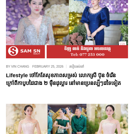
BY
VIN CHANG
FEBRUARY 25, 2026
របៀបរស់នៅ
Lifestyle ថៅកែតែសុខភាពសម្រស់ លោកស្រី ប៊ុន ចំរើន
ក្រៅពីកាបូបដៃជាង ២ ម៉ឺនដុល្លារ នៅមានប្រេនល្បីៗដទៃទៀត