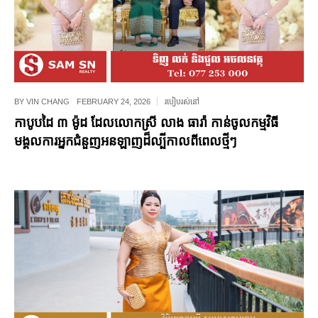
BY
VIN CHANG
FEBRUARY 24, 2026
របៀបរស់នៅ
កាបូបដៃ ៣ ម៉ូដ ដែលលោកស្រី លាង ធារ៉ា កាន់ចូលកម្មវិធី
មង្គលការអ្នកជំនួញអនឡាញដ៏ល្បីកាលពីពេលថ្មីៗ