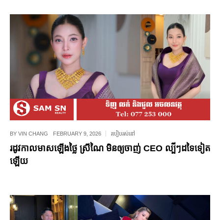
BY
VIN CHANG
FEBRUARY 9, 2026
របៀបរស់នៅ
រដូវកាលមាសឡើងថ្លៃ ស្រីណៃ មិនឲ្យចាញ់ CEO ល្បីៗដទៃទៀត
ឡើយ