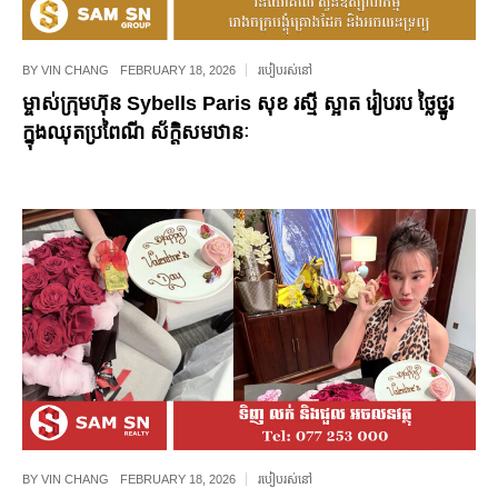
BY
VIN CHANG
FEBRUARY 18, 2026
របៀបរស់នៅ
ម្ចាស់ក្រុមហ៊ុន Sybells Paris សុខ រស្មី ស្អាត រៀបរប ថ្លៃថ្នូរ
ក្នុងឈុតប្រពៃណី ស័ក្ដិសមឋានៈ
BY
VIN CHANG
FEBRUARY 18, 2026
របៀបរស់នៅ