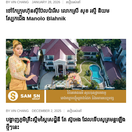
BY
VIN CHANG
JANUARY 28, 2026
របៀបរស់នៅ
ថៅកែក្រុមហ៊ុនស៊ីប៊ែលប៉ារីស លោកស្រី សុខ រស្មី និយម
ស្បែកជើង Manolo Blahnik
BY
VIN CHANG
DECEMBER 2, 2025
របៀបរស់នៅ
បង្ហាញភូមិគ្រឹះស្កឹមស្កៃសេដ្ឋិនី តែ ស៊ូអេង ដែលទើបសូត្រមន្តឡើង
ថ្មីៗនេះ