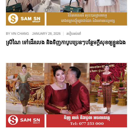
BY
VIN CHANG
JANUARY 28, 2026
របៀបរស់នៅ
ស្រីណៃ ទៅដើរលេង និងទិញកាបូបប្រេនៗបន្ថែមក្ដីសុខឲ្យខ្លួនឯង