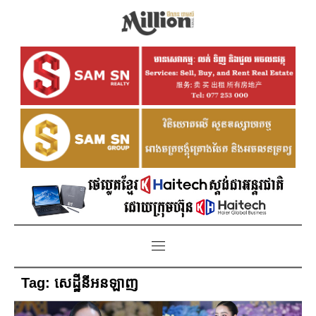
Tag:
សេដ្ឋីនីអនឡាញ