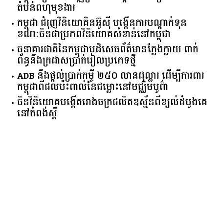
តំបន់​ពហុ​មុខងារ​
កម្ពុជា​ ​ជំរុញ​វិនិយោគិន​អ៊ូស៊ី ​បង្កើន​ការ​បណ្តាក់ទុន ​
ខណៈ​ចិន​ជា​ប្រភព​វិនិយោគ​សំខាន់​នៅ​កម្ពុជា​
ធនាគារ​ជាតិ​នៃ​កម្ពុជា​បដិសេធ​ព័ត៌មាន​ក្លែងក្លាយ ​ពាក់
ព័ន្ធ​នឹង​ក្រដាស​ប្រាក់​រៀល​ប្រភេទ​ថ្មី​
ADB​ ​នឹង​ផ្តល់​ប្រាក់​កម្ចី ​២៥០​ ​លាន​ដុល្លារ ​ដើម្បី​ការពារ​
កម្ពុជា​ពី​ផលប៉ះពាល់​នៃ​ជម្លោះ​នៅ​មជ្ឈិមបូព៌ា
ចិនវិនិយោគបង្កើតរោងចក្រផលិតឧស្ម័នពីខ្យល់ដំបូងគេ
នៅកំពង់ស្ពឺ