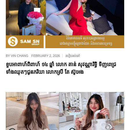
BY
VIN CHANG
FEBRUARY 2, 2026
របៀបរស់នៅ
ខួបអាពាហ៍ពិពាហ៍ ១៤ ឆ្នាំ លោក តាន់ សុវណ្ណារិទ្ធិ ទិញពេជ្រ
ទាំងឈុតៗជូនភរិយា លោកស្រី តែ ស៊ូអេង