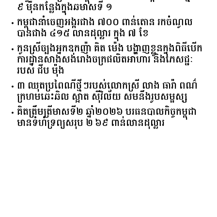
​៩​ ​ម៉ឺន​កន្លែង​ក្នុង​ឆមាស​ទី ​១​
កម្ពុជានាំចេញអង្ករជាង ៧០០ ពាន់តោន រកចំណូល
បានជាង ៤១៥ លានដុល្លារ ក្នុង ៧ ខែ
កូនស្រីច្បងអ្នកឧកញ៉ា គិត ម៉េង បង្ហាញខ្លួនក្នុងពិធីបើក
ការដ្ឋានសាងសង់រោងចក្រផលិតអាហារ និងភេសជ្ជៈ
របស់ ជីប ម៉ុង
៣ ឈុតប្រពៃណីថ្មីៗរបស់លោកស្រី លាង ធារ៉ា ពណ៌
ក្រហមឆេះឆិល ស្អាត ​ស៊ីវិល័យ សមនឹងរូបសម្ផស្ស
គិត​ត្រឹមត្រីមាស​ទី​២​ ​ឆ្នាំ​២០២៦​ បរធន​បាលកិច្ច​កម្ពុជា​ ​
មាន​ទំហំ​ទ្រព្យ​សរុប​ ​២.៦៩​ ​ពាន់លាន​ដុល្លារ​