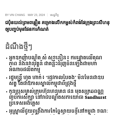
BY
VIN CHANG
MAY 23, 2024
សេដ្ឋកិច្ច
ជប៉ុនយល់ព្រមពន្លឿន គម្រោងលើកកម្ពស់កំពង់ផែក្រុងព្រះសីហនុ
ឲ្យបញ្ចប់មុនផែនការកំណត់
ដំណឹងថ្មីៗ
អ្នកឧកញ៉ាបណ្ឌិត សំ សុខនឿន៖ ការផ្តោតលើគុណ
ភាព និងនវានុវត្តន៍ ជាគន្លឹះជំរុញចិនឡើងជាមហា
អំណាចផលិតកម្ម
រដ្ឋមន្ត្រី ហួត ហាក់៖ “រដូវកាលបៃតង” មិនមែនជាឧប
សគ្គ តែជាឱកាសស្គាល់កម្ពុជាពីជ្រុងថ្មី
កូនប្រុសម្ចាស់ក្រុមហ៊ុនហនុមាន ផន មុតសុក្រឆពណ្ណ
ញ្ចប់ការសិក្សា នៅរាជបណ្ឌិតសភាយោធា Sandhurst
ប្រទេសអង់គ្លេស
អូស្ត្រាលី​ជួយ​ពង្រឹង​ការ​កែច្នៃ​ស្វាយចន្ទី​នៅ​កម្ពុជា​ ​ខណៈ​