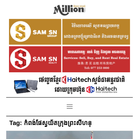
Tag:
កំពង់ផែស្វយ័តក្រុងព្រះសីហនុ