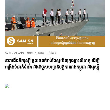
BY
VIN CHANG
APRIL 6, 2026
ព័ត៌មាន
នាវាជើងទឹករុស្ស៊ី ចូលចតកំពង់ផែស្វយ័តក្រុងព្រះសីហនុ ដើម្បី
ពង្រឹងទំនាក់ទំនង និងកិច្ចសហប្រតិបត្តិការរវាងកម្ពុជា និងរុស្ស៊ី