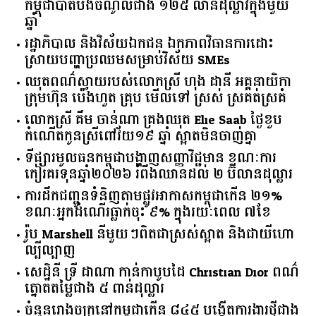
កម្ពុជា​បាត់បង់​ចំណូល​ជាង​ ​១២៥​ ​លាន​ដុល្លារ​ក្នុង​មួយ​
ឆ្នាំ​
រដ្ឋាភិបាល​ ​និង​វិស័យ​ឯកជន ​ឯកភាព​វិធានការ​ដោះ
ស្រាយ​បញ្ហា​ប្រឈម​​សម្រាប់​វិស័យ​ ​SMEs​
ឈុតពណ៌ស្វាយរបស់លោកស្រី ហុង ដានី អគ្គ​នាយិកា​
ក្រុមហ៊ុន ប៉េងហួត គ្រុប មើលទៅ ស្រស់ ស្រគត់ស្រគំ
លោកស្រី គឹម ចាន់ណា គ្រងឈុត Elie Saab ថ្ងៃខួប
កំណើតកូនស្រីពៅវ័យ១៩ ឆ្នាំ ស្អាតមិនចាញ់គ្នា
ទីផ្សារ​មូលធន​កម្ពុជា​បង្ហាញ​សញ្ញា​វិជ្ជមាន​ ​ខណៈ​ការ​
កៀរគរ​ទុន​ឆ្នាំ​២០២៦​ ​រំពឹង​ឈានដល់​ ​២​ ​ប៊ីលាន​ដុល្លារ​
ការដឹកជញ្ជូនទំនិញតាមផ្លូវអាកាសកម្ពុជាកើន ២១%
ខណៈអ្នកដំណើរធ្លាក់ចុះ ៩% ក្នុងរយៈពេល ៧ខែ
រ៉ូប Marshell នីមួយៗពិតជាស្រស់ស្អាត និងជាយីហោ
ល្បីល្បាញ
សេដ្ឋិនី ទ្រី ដាណា កាន់កាបូបដៃ Christian Dior ពណ៌
ត្នោតតម្លៃជាង ៥ ពាន់ដុល្លារ
ចំនួន​រោងចក្រ​នៅ​កម្ពុជា​កើន​ ​៨៤៥​ ​បង្កើត​ការងារ​ថ្មី​ជាង​