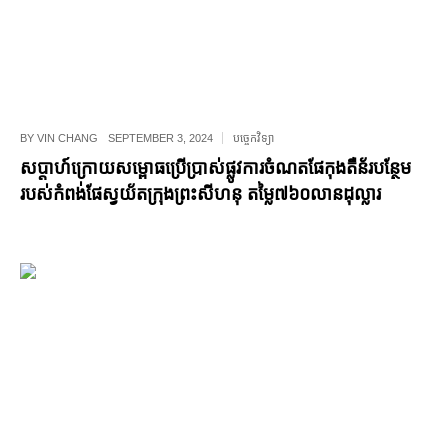
BY
VIN CHANG
SEPTEMBER 3, 2024
បច្ចេកវិទ្យា
សប្តាហ៍ក្រោយសម្ពោធប្រើប្រាស់ផ្លូវការចំណតផែកុងតឺន័របន្ថែម
របស់កំពង់ផែស្វយ័តក្រុងព្រះសីហនុ តម្លៃ៧៦០លានដុល្លារ