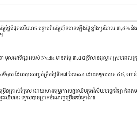
លៃថ្លៃបំផុតលើលោក បន្ទាប់ពីតម្លៃហ៊ុនបានឡើងថ្លៃខ្លាំងប្រហែល ៣,៤% និងវ៉
ំ។
នា មូលធនទីផ្សាររបស់ Nvidia មានតម្លៃ ៣,៤៥ទ្រីលានដុល្លារ ស្របពេលក្រ
្រីមាសទីមួយ ដែលបានបញ្ចប់ត្រឹមថ្ងៃទី២៧ ខែមេសា ដោយទទួលបាន ៤៤,១ពា
ច្រើនក្រាស់ក្រែល ដោយសារតម្រូវការបន្ទះឈីបក្នុងវិស័យបច្ចេកវិទ្យា កំពុងម
លិតបន្ទះឈីបនេះ ទទួលបានប្រាក់ចំណេញច្រើនកប់ក្ដោង៕