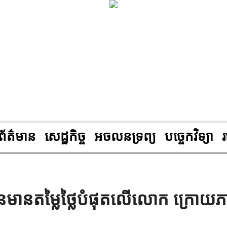
ព័ត៌មាន
សេដ្ឋកិច្ច
អចលនទ្រព្យ
បច្ចេកវិទ្យា
ុនមានតម្លៃថ្លៃបំផុតលើលោក ក្រោយ