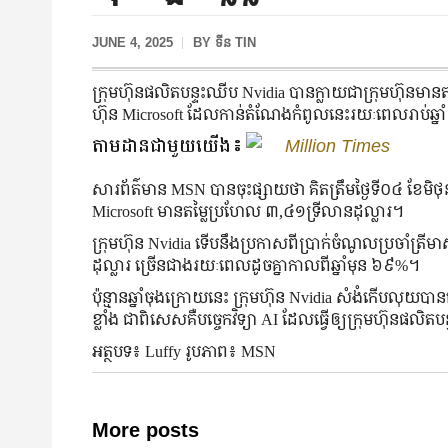
JUNE 4, 2025
BY
ទីន TIN
ក្រុមហ៊ុនផលិតបន្ទះឈីប Nvidia បានក្លាយជាក្រុមហ៊ុនមានតម្
ហ៊ុន Microsoft ដែលកាន់តំណែងកំពូលនេះរយៈពេលរាប់ឆ្នា
តាមដានជាមួយយើង៖
Million Times
សារព័ត៌មាន MSN បានចុះផ្សាយថា គិតត្រឹមថ្ងៃទី០៤ ខែមិថុ
Microsoft មានតម្លៃប្រហែល ៣,៤១ទ្រីលានដុល្លារ។
ក្រុមហ៊ុន Nvidia ទើបនឹងប្រកាសពីប្រាក់ចំណូលប្រចាំត
ដុល្លារ ច្រើនជាងរយៈពេលដូចគ្នាកាលពីឆ្នាំមុន ៦៩%។
ប៉ុន្មានឆ្នាំចុងក្រោយនេះ ក្រុមហ៊ុន Nvidia សំងំកើបលុយបាន
ខ្លាំង ជាពិសេសគឺបច្ចេកវិទ្យា AI ដែលធ្វើឲ្យក្រុមហ៊ុនផ
អត្ថបទ៖ Luffy រូបភាព៖ MSN
More posts