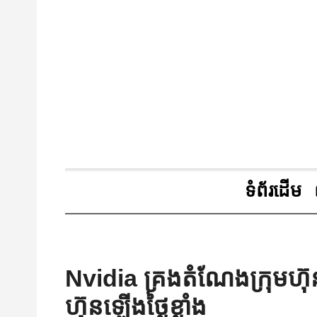
ទំព័រដើម
Nvidia គ្រងតំណែងក្រុមហ៊
ហ៊ុនឡើងថ្លៃខ្លាំង