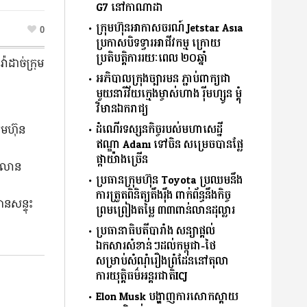
G7 នៅកាណាដា
ក្រុមហ៊ុនអាកាសចរណ៍ Jetstar Asia
0
ប្រកាសបិទទ្វារអាជីវកម្ម ក្រោយ
ប្រតិបត្តិការរយៈពេល ២០ឆ្នាំ
ាដាច់ក្រុម
អភិបាលក្រុងច្បារមន ភ្ជាប់ពាក្យជា
មួយនារីវ័យក្មេងម្ចាស់ហាង រ៉ីមហ្សូន ម្តុំ
វិមានឯករាជ្យ
ដំណើរទស្សនកិច្ចរបស់មហាសេដ្ឋី
ុមហ៊ុន
ឥណ្ឌា Adani ទៅចិន សម្រេចបានផ្លែ
ផ្កាយ៉ាងច្រើន
ន់លាន
ប្រធានក្រុមហ៊ុន Toyota ប្រឈមនឹង
ការត្រួតពិនិត្យតឹងរ៉ឹង ពាក់ព័ន្ធនឹងកិច្ច
ានសន្ទុះ
ព្រមព្រៀងតម្លៃ ៣៣ពាន់លានដុល្លារ
ប្រធានាធិបតីបារាំង សន្យាផ្ដល់
ឯកសារសំខាន់ៗដល់កម្ពុជា-ថៃ
សម្រាប់សំណុំរឿងព្រំដែននៅតុលា
ការយុតិ្តធម៌អន្តរជាតិICJ
Elon Musk បង្ហាញការសោកស្ដាយ