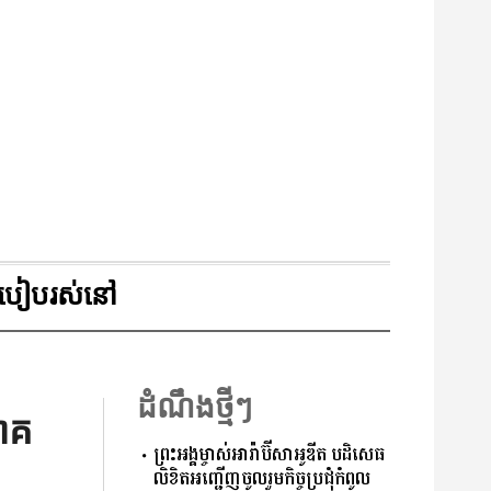
របៀបរស់នៅ
ដំណឹងថ្មីៗ
ភាគ
ព្រះអង្គម្ចាស់អារ៉ាប៊ីសាអូឌីត បដិសេធ
លិខិតអញ្ជើញចូលរួមកិច្ចប្រជុំកំពូល