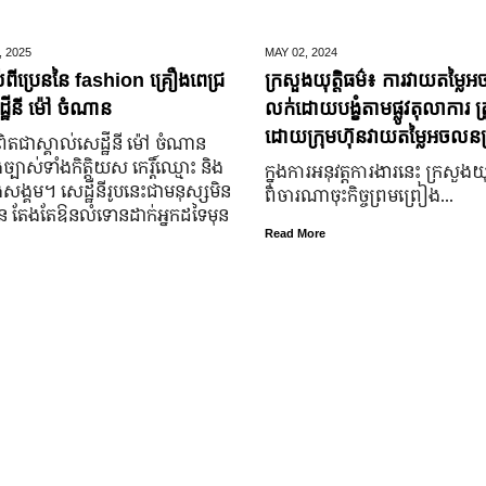
,
2025
MAY 02,
2024
់ពីប្រេននៃ​ fashion គ្រឿងពេជ្រ
ក្រសួងយុត្តិធម៌៖ ការវាយតម្លៃអ
្ឋីនី ម៉ៅ ចំណាន
លក់ដោយបង្ខំតាមផ្លូវតុលាការ ត្រ
ដោយក្រុមហ៊ុនវាយតម្លៃអចលនទ្
តជា​ស្គាល់​សេដ្ឋី​នី ម៉ៅ ចំណាន
្បាស់​ទាំង​កិត្តិយស កេរ្តិ៍ឈ្មោះ និង​
ក្នុងការអនុវត្តការងារនេះ ក្រសួងយុត
ុង​សង្គម។ សេដ្ឋី​នី​រូប​នេះ​ជា​មនុស្ស​មិន​
ពិចារណាចុះកិច្ចព្រមព្រៀង...
្លួន តែងតែ​ឱនលំទោន​ដាក់​អ្នក​ដទៃ​មុន​
Read More