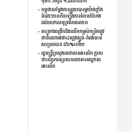
កុមារៗចំនួន ១,៤លាននាក់
កម្ពុជាសម្តែងការព្រួយបារម្ភយ៉ាងខ្លាំង
ចំពោះការកើនឡើងការគំរាមកំហែង
ដល់មហាសមុទ្រពិភពលោក
គម្រោងពង្រីកនិងលើកកម្ពស់កម្រិតផ្លូវ
ជាតិលេខ៧ជា៤គន្លងស្គន់-កំពង់ចាម
សម្រេចបាន ៥៦%ហើយ
រដ្ឋមន្ត្រីក្រសួងរតនាគារអាមេរិក ក្លាយ
ជាបេក្ខភាពប្រធានធនាគារកណ្ដាល
អាមេរិក