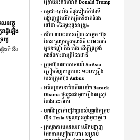
ក្រោយរិះគន់លោក Donald Trump
កម្ពុជា-បារាំង កំពុងរៀបចំផែនទី
បង្ហាញផ្លូវលើកកម្រិតទំនាក់ទំនង
ចលនវត្ថុ
ទៅជា «ដៃគូយុទ្ធសាស្ត្រ»
ូវធ្វើឡើង
ថវិកា ៣០០លានរៀល សម្តេច ហ៊ុន
រព្យ
សែន ចូលរួមក្នុងមូលនិធិ CTN របស់
អ្នកឧកញ៉ា គិត ម៉េង ដើម្បីទ្រទ្រង់
្តិធម៌ នឹង
កងទ័ពការពារព្រំដែនជាតិ
ក្រុមហ៊ុនអាកាសចរណ៍ AirAsia
ត្រៀមទិញយន្តហោះ ១០០គ្រឿង
របស់ក្រុមហ៊ុន Airbus
អតីតប្រធានាធិបតីអាមេរិក Barack
Obama ផុងខ្លួនជាមួយរឿងអាស្រូវ
លែងលះភរិយា
មកដឹងប្រាក់បៀវត្សរបស់បុគ្គលិកក្រុម
ហ៊ុន Tesla ទទួលបានក្នុងមួយឆ្នាំៗ
ក្រសួងការបរទេសអាមេរិកបង្ហាញ
ផែនការស្បៀងអាហារ សម្រាប់