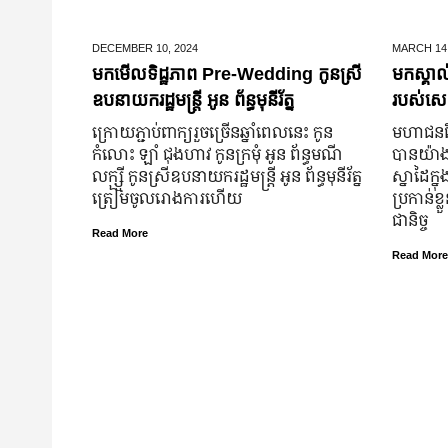
DECEMBER 10,
2024
MARCH 14
មកមើលទិដ្ឋភាព Pre-Wedding កូនស្រី
មកស្គាល
ឧបនាយករដ្ឋមន្រ្តី អូន ព័ន្ធមុនីរ័ត្ន
របស់សេដ
ក្រោយ​ភ្ជាប់​ពាក្យ​រួច​ច្រើន​ឆ្នាំ​ពេលនេះ កូន
មហាជន​ពិ
កំលោះ ឡាំ ជុងហាវ កូនក្រមុំ អូន ព័ន្ធមណី
បាន​យ៉ាង​ច
លក្ស្មី កូនស្រី​ឧបនាយករដ្ឋមន្ត្រី អូន ព័ន្ធមុនីរ័ត្ន
ស្នាដៃ​ក្ន
ត្រៀម​ចូល​រោងការ​ហើយ
ប្រកាន់​ខ
ជានិច្ច
Read More
Read More