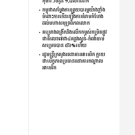
កុមារៗចំនួន ១,៤លាននាក់
កម្ពុជាសម្តែងការព្រួយបារម្ភយ៉ាងខ្លាំង
ចំពោះការកើនឡើងការគំរាមកំហែង
ដល់មហាសមុទ្រពិភពលោក
គម្រោងពង្រីកនិងលើកកម្ពស់កម្រិតផ្លូវ
ជាតិលេខ៧ជា៤គន្លងស្គន់-កំពង់ចាម
សម្រេចបាន ៥៦%ហើយ
រដ្ឋមន្ត្រីក្រសួងរតនាគារអាមេរិក ក្លាយ
ជាបេក្ខភាពប្រធានធនាគារកណ្ដាល
អាមេរិក