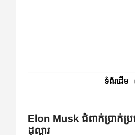
ទំព័រដើម
Elon Musk ជំពាក់ប្រាក់
ដុល្លារ