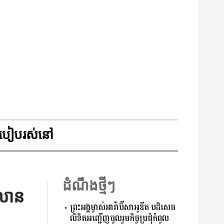
របៀបរស់នៅ
ដំណឹងថ្មីៗ
០លាន
ព្រះអង្គម្ចាស់អារ៉ាប៊ីសាអូឌីត បដិសេធ
លិខិតអញ្ជើញចូលរួមកិច្ចប្រជុំកំពូល