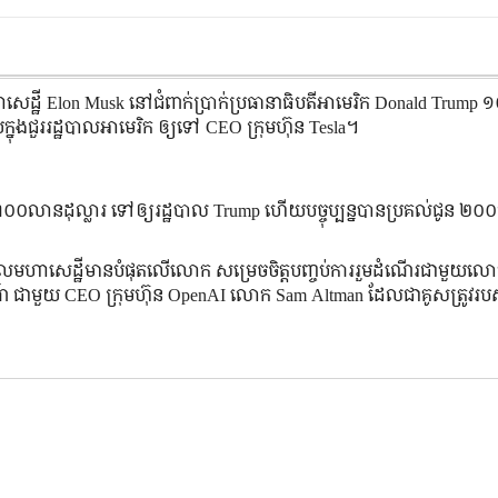
 មហាសេដ្ឋី Elon Musk នៅជំពាក់ប្រាក់ប្រធានាធិបតីអាមេរិក Donald Trum
យក្នុងជួររដ្ឋបាលអាមេរិក ឲ្យទៅ CEO ក្រុមហ៊ុន Tesla។
០០លានដុល្លារ ទៅឲ្យរដ្ឋបាល Trump ហើយបច្ចុប្បន្នបានប្រគល់ជូន ២
ហាសេដ្ឋីមានបំផុតលើលោក សម្រេចចិត្តបញ្ចប់ការរួមដំណើរជាមួយលោ
មណ៍ ជាមួយ CEO ក្រុមហ៊ុន OpenAI លោក Sam Altman ដែលជាគូសត្រូវរប