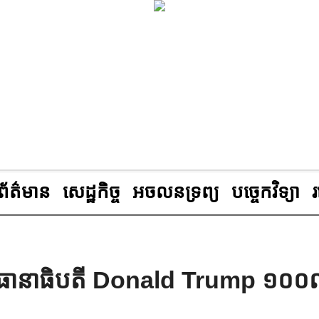
ព័ត៌មាន
សេដ្ឋកិច្ច
អចលនទ្រព្យ
បច្ចេកវិទ្យា
ប្រធានាធិបតី Donald Trump ១០