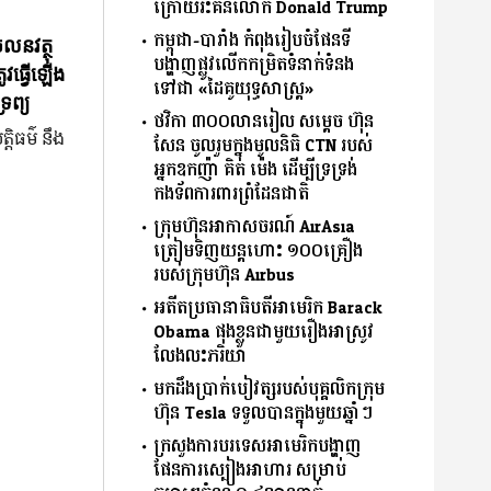
ក្រោយរិះគន់លោក Donald Trump
កម្ពុជា-បារាំង កំពុងរៀបចំផែនទី
ចលនវត្ថុ
បង្ហាញផ្លូវលើកកម្រិតទំនាក់ទំនង
ូវធ្វើឡើង
ទៅជា «ដៃគូយុទ្ធសាស្ត្រ»
រព្យ
ថវិកា ៣០០លានរៀល សម្តេច ហ៊ុន
្តិធម៌ នឹង
សែន ចូលរួមក្នុងមូលនិធិ CTN របស់
អ្នកឧកញ៉ា គិត ម៉េង ដើម្បីទ្រទ្រង់
កងទ័ពការពារព្រំដែនជាតិ
ក្រុមហ៊ុនអាកាសចរណ៍ AirAsia
ត្រៀមទិញយន្តហោះ ១០០គ្រឿង
របស់ក្រុមហ៊ុន Airbus
អតីតប្រធានាធិបតីអាមេរិក Barack
Obama ផុងខ្លួនជាមួយរឿងអាស្រូវ
លែងលះភរិយា
មកដឹងប្រាក់បៀវត្សរបស់បុគ្គលិកក្រុម
ហ៊ុន Tesla ទទួលបានក្នុងមួយឆ្នាំៗ
ក្រសួងការបរទេសអាមេរិកបង្ហាញ
ផែនការស្បៀងអាហារ សម្រាប់