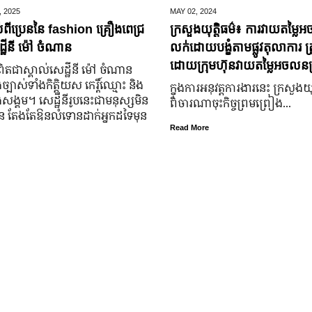
,
2025
MAY 02,
2024
់ពីប្រេននៃ​ fashion គ្រឿងពេជ្រ
ក្រសួងយុត្តិធម៌៖ ការវាយតម្លៃអ
្ឋីនី ម៉ៅ ចំណាន
លក់ដោយបង្ខំតាមផ្លូវតុលាការ ត្រ
ដោយក្រុមហ៊ុនវាយតម្លៃអចលនទ្
តជា​ស្គាល់​សេដ្ឋី​នី ម៉ៅ ចំណាន
្បាស់​ទាំង​កិត្តិយស កេរ្តិ៍ឈ្មោះ និង​
ក្នុងការអនុវត្តការងារនេះ ក្រសួងយុត
ុង​សង្គម។ សេដ្ឋី​នី​រូប​នេះ​ជា​មនុស្ស​មិន​
ពិចារណាចុះកិច្ចព្រមព្រៀង...
្លួន តែងតែ​ឱនលំទោន​ដាក់​អ្នក​ដទៃ​មុន​
Read More