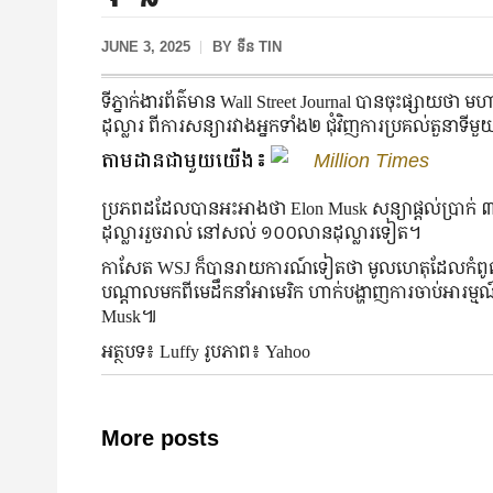
JUNE 3, 2025
BY
ទីន TIN
ទីភ្នាក់ងារព័ត៌មាន Wall Street Journal បានចុះផ្សាយថា
ដុល្លារ ពីការសន្យារវាងអ្នកទាំង២ ជុំវិញការប្រគល់តួនាទីមួ
តាមដានជាមួយយើង៖
Million Times
ប្រភពដដែលបានអះអាងថា Elon Musk សន្យាផ្ដល់ប្រាក់ ៣
ដុល្លាររួចរាល់ នៅសល់ ១០០លានដុល្លារទៀត។
កាសែត WSJ ក៏បានរាយការណ៍ទៀតថា មូលហេតុដែលកំពូលម
បណ្ដាលមកពីមេដឹកនាំអាមេរិក ហាក់បង្ហាញការចាប់អារម្
Musk៕
អត្ថបទ៖ Luffy រូបភាព៖ Yahoo
More posts