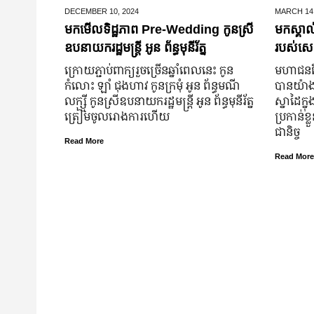
DECEMBER 10,
2024
MARCH 14
មកមើលទិដ្ឋភាព Pre-Wedding កូនស្រី
មកស្គាល
ឧបនាយករដ្ឋមន្រ្តី អូន ព័ន្ធមុនីរ័ត្ន
របស់សេដ
ក្រោយ​ភ្ជាប់​ពាក្យ​រួច​ច្រើន​ឆ្នាំ​ពេលនេះ កូន
មហាជន​ពិ
កំលោះ ឡាំ ជុងហាវ កូនក្រមុំ អូន ព័ន្ធមណី
បាន​យ៉ាង​ច
លក្ស្មី កូនស្រី​ឧបនាយករដ្ឋមន្ត្រី អូន ព័ន្ធមុនីរ័ត្ន
ស្នាដៃ​ក្ន
ត្រៀម​ចូល​រោងការ​ហើយ
ប្រកាន់​ខ
ជានិច្ច
Read More
Read More