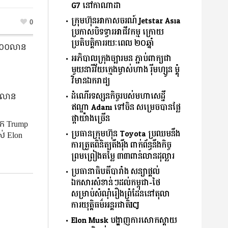
G7 នៅកាណាដា
ក្រុមហ៊ុនអាកាសចរណ៍ Jetstar Asia
0
ប្រកាសបិទទ្វារអាជីវកម្ម ក្រោយ
ប្រតិបត្តិការរយៈពេល ២០ឆ្នាំ
p ១០០លាន
អភិបាលក្រុងច្បារមន ភ្ជាប់ពាក្យជា
មួយនារីវ័យក្មេងម្ចាស់ហាង រ៉ីមហ្សូន ម្តុំ
វិមានឯករាជ្យ
ដំណើរទស្សនកិច្ចរបស់មហាសេដ្ឋី
០០លាន
ឥណ្ឌា Adani ទៅចិន សម្រេចបានផ្លែ
ផ្កាយ៉ាងច្រើន
ក Trump
ប្រធានក្រុមហ៊ុន Toyota ប្រឈមនឹង
ស់ Elon
ការត្រួតពិនិត្យតឹងរ៉ឹង ពាក់ព័ន្ធនឹងកិច្ច
ព្រមព្រៀងតម្លៃ ៣៣ពាន់លានដុល្លារ
ប្រធានាធិបតីបារាំង សន្យាផ្ដល់
ឯកសារសំខាន់ៗដល់កម្ពុជា-ថៃ
សម្រាប់សំណុំរឿងព្រំដែននៅតុលា
ការយុតិ្តធម៌អន្តរជាតិICJ
Elon Musk បង្ហាញការសោកស្ដាយ