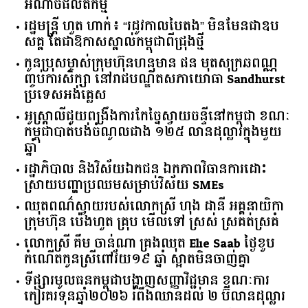
អំណាចផលិតកម្ម
រដ្ឋមន្ត្រី ហួត ហាក់៖ “រដូវកាលបៃតង” មិនមែនជាឧប
សគ្គ តែជាឱកាសស្គាល់កម្ពុជាពីជ្រុងថ្មី
កូនប្រុសម្ចាស់ក្រុមហ៊ុនហនុមាន ផន មុតសុក្រឆពណ្ណ
ញ្ចប់ការសិក្សា នៅរាជបណ្ឌិតសភាយោធា Sandhurst
ប្រទេសអង់គ្លេស
អូស្ត្រាលី​ជួយ​ពង្រឹង​ការ​កែច្នៃ​ស្វាយចន្ទី​នៅ​កម្ពុជា​ ​ខណៈ​
កម្ពុជា​បាត់បង់​ចំណូល​ជាង​ ​១២៥​ ​លាន​ដុល្លារ​ក្នុង​មួយ​
ឆ្នាំ​
រដ្ឋាភិបាល​ ​និង​វិស័យ​ឯកជន ​ឯកភាព​វិធានការ​ដោះ
ស្រាយ​បញ្ហា​ប្រឈម​​សម្រាប់​វិស័យ​ ​SMEs​
ឈុតពណ៌ស្វាយរបស់លោកស្រី ហុង ដានី អគ្គ​នាយិកា​
ក្រុមហ៊ុន ប៉េងហួត គ្រុប មើលទៅ ស្រស់ ស្រគត់ស្រគំ
លោកស្រី គឹម ចាន់ណា គ្រងឈុត Elie Saab ថ្ងៃខួប
កំណើតកូនស្រីពៅវ័យ១៩ ឆ្នាំ ស្អាតមិនចាញ់គ្នា
ទីផ្សារ​មូលធន​កម្ពុជា​បង្ហាញ​សញ្ញា​វិជ្ជមាន​ ​ខណៈ​ការ​
កៀរគរ​ទុន​ឆ្នាំ​២០២៦​ ​រំពឹង​ឈានដល់​ ​២​ ​ប៊ីលាន​ដុល្លារ​