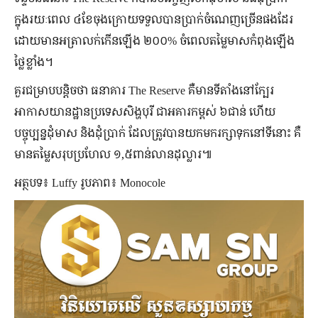
ក្នុងរយៈពេល ៤ខែចុងក្រោយទទួលបានប្រាក់ចំណេញច្រើនផងដែរ
ដោយមានអត្រាលក់កើនឡើង ២០០% ចំពេលតម្លៃមាសកំពុងឡើង
ថ្លៃខ្លាំង។
គួរជម្រាបបន្តិចថា ធនាគារ The Reserve គឺមានទីតាំងនៅក្បែរ
អាកាសយានដ្ឋានប្រទេសសិង្ហបុរី ជាអគារកម្ពស់ ៦ជាន់ ហើយ
បច្ចុប្បន្នដុំមាស និងដុំប្រាក់ ដែលត្រូវបានយកមករក្សាទុកនៅទីនោះ គឺ
មានតម្លៃសរុបប្រហែល ១,៥ពាន់លានដុល្លារ៕
អត្ថបទ៖ Luffy រូបភាព៖ Monocole