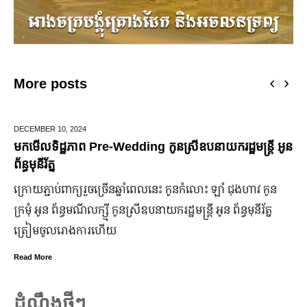
More posts
BER 10,
2024
JUNE 25
ទិដ្ឋភាព Pre-Wedding កូនស្រីឧបនាយករដ្ឋមន្រ្តី អូន
មកដឹងប
រ័ត្ន
ឆ្នាំ២
ភ្ជាប់​ពាក្យ​រួច​ច្រើន​ឆ្នាំ​ពេលនេះ កូនកំលោះ ឡាំ ជុងហាវ កូន
ក្រុមហ៊
អូន ព័ន្ធមណីលក្ស្មី កូនស្រី​ឧបនាយករដ្ឋមន្ត្រី អូន ព័ន្ធមុនីរ័ត្ន
ឡើង បើទ
​ចូល​រោងការ​ហើយ
ប្រសើរ
ore
Read Mor
ដំណឹងថ្មីៗ