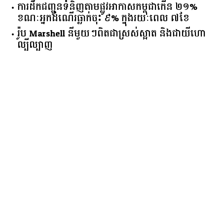
ការដឹកជញ្ជូនទំនិញតាមផ្លូវអាកាសកម្ពុជាកើន ២១%
ខណៈអ្នកដំណើរធ្លាក់ចុះ ៩% ក្នុងរយៈពេល ៧ខែ
រ៉ូប Marshell នីមួយៗពិតជាស្រស់ស្អាត និងជាយីហោ
ល្បីល្បាញ