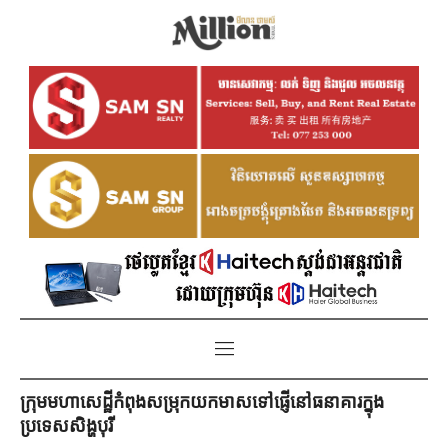
ក្រុមមហាសេដ្ឋីកំពុងសម្រុកយកមាសទៅផ្ញើនៅធនាគារក្នុង
ប្រទេសសិង្ហបុរី