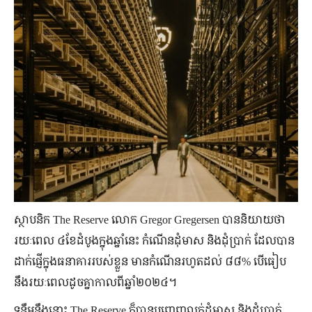
ស្ថាបនិក The Reserve លោក Gregor Gregersen បាននិយាយថា
រយៈពេល ៤ខែដំបូងក្នុងឆ្នាំនេះ កំណើនដុំមាស និងដុំប្រាក់ ដែលបាន
ដាក់ផ្ញើក្នុងធនាគាររបស់ខ្លួន មានកំណើនរហូតដល់ ៨៨% បើធៀប
នឹងរយៈពេលដូចគ្នាកាលពីឆ្នាំ២០២៤។
ទន្ទឹមនឹងនោះ The Reserve ក៏បានបញ្ចេញលក់ដុំមាស និងដុំប្រាក់