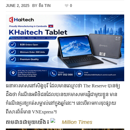
JUNE 2, 2025
BY
ទីន TIN
0
ធនាគារមាសនៅសិង្ហបុរី ដែលមានឈ្មោះថា The Reserve បានឲ្យ
ដឹងថា កំណើនអតិថិជនដែលបានយកមាសមកផ្ញើជាមួយខ្លួន មាន
កំណើនគួរឲ្យកត់សម្គាល់នៅក្នុងឆ្នាំនេះ។ នេះបើតាមការចុះផ្សាយ
ពីសារព័ត៌មាន VNExpress។
តាមដានជាមួយយើង៖
Million Times