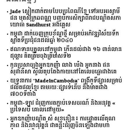
Jade ស្លៀកពាក់តាមបែបប្រពៃណីខ្មែ ទៅអបអរស្វាមី
ផន មុតសុក្រឆពណ្ណ បញ្ចប់ការសិក្សាពីរាជបណ្ឌិតសភា
យោធា Sandhurst អង់គ្លេស
កម្ពុជា​ ​ដាក់​ចេញ​ក្របខ័ណ្ឌ​ថ្មី​ ​សម្រាប់​អភិវឌ្ឍ​វិស័យ​ទឹក​
ស្អាត​ទីប្រជុំជន​ដល់​ឆ្នាំ​ ​២០៤០​
ឥណទាន​បុគ្គល​នៅ​កម្ពុជា​ ​កើន​ដល់​ជាង​ ​១៦​ ​ពាន់​លាន​
ដុល្លារ​ ​គិត​ត្រឹម​ចុង​ត្រីមាស​ទី​២​
កូនប្រសាច្បងអ្នកឧកញ៉ា លាង ម៉េង អ្នកនាង ផន
សុផានីសា ស្ទីល៍តុបតែងកាយនៅតែលេចធ្លោជាងគេ
យុទ្ធនាការ “MadeInCambodia” ពង្រីកទីផ្សារសម្រាប់
ផលិតផលខ្មែរ តាមរយៈផ្សារទំនើប និងម៉ាតជាង
៧០០ទីតាំង
កម្ពុជា​-​ឡាវ ​ជំរុញ​ការ​តភ្ជាប់​ទេសចរណ៍​ ​និង​អនុវត្ត​ ​«​
ប្រទេស​បី ​គោលដៅ​មួយ​»
អ្នកឧកញ៉ាបណ្ឌិត សំ សុខនឿន៖ ការផ្តោតលើគុណ
ភាព និងនវានុវត្តន៍ ជាគន្លឹះជំរុញចិនឡើងជាមហា