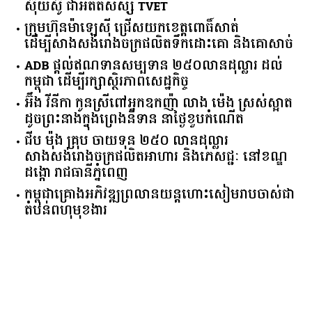
ស៊ុយ​ស៊ូ ​ជា​អតីត​សិស្ស​ ​TVET​
ក្រុមហ៊ុន​ម៉ាឡេស៊ី ជ្រើសយកខេត្ដពោធិ៍សាត់
ដើម្បីសាងសង់រោងចក្រផលិតទឹកដោះគោ និងគោសាច់
ADB ផ្តល់ឥណទានសម្បទាន ២៥០លានដុល្លារ ដល់
កម្ពុជា ដើម្បីរក្សាស្ថិរភាពសេដ្ឋកិច្ច
អ៊ឹង វីនីកា កូនស្រីពៅអ្នកឧកញ៉ា លាង ម៉េង ស្រស់ស្អាត
ដូចព្រះនាងក្នុងព្រេងនិទាន នាថ្ងៃខួបកំណើត
ជីប ម៉ុង គ្រុប ចាយទុន ២៥០ លានដុល្លារ
សាងសង់រោងចក្រផលិតអាហារ និងភេសជ្ជៈ នៅខណ្ឌ
ដង្កោ រាជធានីភ្នំពេញ
កម្ពុជា​គ្រោង​អភិវឌ្ឍ​ព្រលានយន្តហោះ​សៀមរាប​ចាស់​ជា​
តំបន់​ពហុ​មុខងារ​