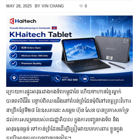
MAY 28, 2025
BY
VIN CHANG
0
ក្រោយការផ្ទុះអាវុធរវាងកងទ័ពកម្ពុជាថៃ ហើយទាហានខ្មែរម្នាក់
បានពលីជីវិត បន្ទាប់ពីឈរជើងនៅតំបន់ព្រំដែនមុំបីនៅខេត្តព្រះវិហារ
នាព្រឹកថ្ងៃទី២៨ ខែឧសភានេះ សម្តេច ហ៊ុន សែន បានប្រកាសគាំទ្រ
ដល់ការសម្រេចរបស់រាជរដ្ឋាភិបាល ក្នុងការបញ្ជូនកងទ័ព និង
អាវុធធុនធ្ងន់ ទៅកាន់ព្រំដែនដើម្បីត្រៀមវាយបកការពារ ខ្លួនក្នុង
ករណីមានការឈ្លានពានបន្តទៀត។