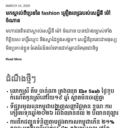
MARCH 14,
2025
មកស្គាល់ពីប្រេននៃ​ fashion គ្រឿងពេជ្ររបស់សេដ្ឋីនី ម៉ៅ
ចំណាន
មហាជន​ពិតជា​ស្គាល់​សេដ្ឋី​នី ម៉ៅ ចំណាន បាន​យ៉ាង​ច្បាស់​ទាំង​
កិត្តិយស កេរ្តិ៍ឈ្មោះ និង​ស្នាដៃ​ក្នុង​សង្គម។ សេដ្ឋី​នី​រូប​នេះ​ជា​មនុស្ស​
មិន​ប្រកាន់​ខ្លួន តែងតែ​ឱនលំទោន​ដាក់​អ្នក​ដទៃ​មុន​ជានិច្ច
Read More
ដំណឹងថ្មីៗ
លោកស្រី គឹម ចាន់ណា គ្រងឈុត Elie Saab ថ្ងៃខួប
កំណើតកូនស្រីពៅវ័យ១៩ ឆ្នាំ ស្អាតមិនចាញ់គ្នា
ទីផ្សារ​មូលធន​កម្ពុជា​បង្ហាញ​សញ្ញា​វិជ្ជមាន​ ​ខណៈ​ការ​
កៀរគរ​ទុន​ឆ្នាំ​២០២៦​ ​រំពឹង​ឈានដល់​ ​២​ ​ប៊ីលាន​ដុល្លារ​
ការដឹកជញ្ជូនទំនិញតាមផ្លូវអាកាសកម្ពុជាកើន ២១%