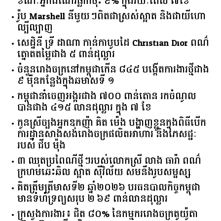
ខណៈអ្នកដំណើរធ្លាក់ចុះ ៩% ក្នុងរយៈពេល ៧ខែ
រ៉ូប Marshell នីមួយៗពិតជាស្រស់ស្អាត និងជាយីហោ
ល្បីល្បាញ
សេដ្ឋិនី ទ្រី ដាណា កាន់កាបូបដៃ Christian Dior ពណ៌
ត្នោតតម្លៃជាង ៥ ពាន់ដុល្លារ
ចំនួន​រោងចក្រ​នៅ​កម្ពុជា​កើន​ ​៨៤៥​ ​បង្កើត​ការងារ​ថ្មី​ជាង​
​៩​ ​ម៉ឺន​កន្លែង​ក្នុង​ឆមាស​ទី ​១​
កម្ពុជានាំចេញអង្ករជាង ៧០០ ពាន់តោន រកចំណូល
បានជាង ៤១៥ លានដុល្លារ ក្នុង ៧ ខែ
កូនស្រីច្បងអ្នកឧកញ៉ា គិត ម៉េង បង្ហាញខ្លួនក្នុងពិធីបើក
ការដ្ឋានសាងសង់រោងចក្រផលិតអាហារ និងភេសជ្ជៈ
របស់ ជីប ម៉ុង
៣ ឈុតប្រពៃណីថ្មីៗរបស់លោកស្រី លាង ធារ៉ា ពណ៌
ក្រហមឆេះឆិល ស្អាត ​ស៊ីវិល័យ សមនឹងរូបសម្ផស្ស
គិត​ត្រឹមត្រីមាស​ទី​២​ ​ឆ្នាំ​២០២៦​ បរធន​បាលកិច្ច​កម្ពុជា​ ​
មាន​ទំហំ​ទ្រព្យ​សរុប​ ​២.៦៩​ ​ពាន់លាន​ដុល្លារ​
ក្រសួង​ការងារ​៖ ​ជិត​ ​៨០​% ​នៃ​កម្មករ​រោងចក្រ​តូយ៉ូតា ​