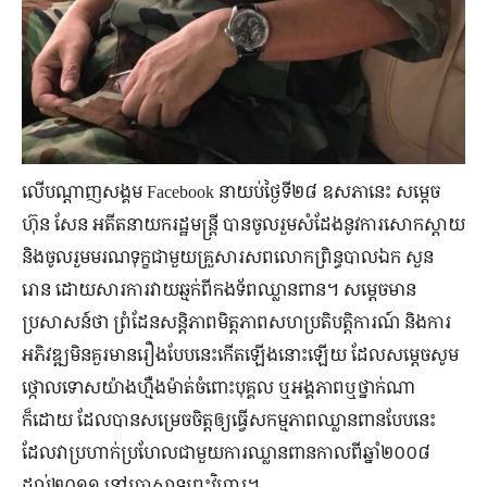
លើបណ្តាញសង្គម Facebook នាយប់ថ្ងៃទី២៨ ឧសភានេះ សម្តេច
ហ៊ុន សែន អតីតនាយករដ្ឋមន្រ្តី បានចូលរួមសំដែងនូវការសោកស្តាយ
និងចូលរួមមរណទុក្ខជាមួយគ្រួសារសពលោកព្រិន្ធបាលឯក សួន
រោន ដោយសារការវាយឆ្មក់ពីកងទ័ពឈ្លានពាន។ សម្តេចមាន
ប្រសាសន៍ថា ព្រំដែនសន្តិភាពមិត្តភាពសហប្រតិបត្តិការណ៍ និងការ
អភិវឌ្ឍមិនគួរមានរឿងបែបនេះកើតឡើងនោះឡើយ ដែលសម្តេចសូម
ថ្កោលទោសយ៉ាងហ្មឺងម៉ាត់ចំពោះបុគ្គល ឬអង្គភាពឬថ្នាក់ណា
ក៏ដោយ ដែលបានសម្រេចចិត្តឲ្យធ្វើសកម្មភាពឈ្លានពានបែបនេះ
ដែលវាប្រហាក់ប្រហែលជាមួយការឈ្លានពានកាលពីឆ្នាំ២០០៨
ដល់២០១១ នៅប្រាសាទព្រះវិហារ។