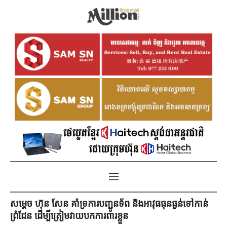
សម្តេច ហ៊ុន សែន គាំទ្រការបញ្ជូនទ័ព និងអាវុធធុនធ្ងន់ទៅកាន់
ព្រំដែន ដើម្បីត្រៀមវាយបកការពារខ្លួន