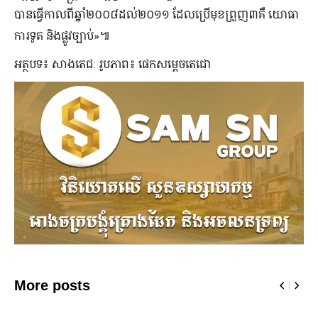
បានធ្វើកាលពីឆ្នាំ២០០៨ដល់២០១១ ដែលប្រើមុខព្រួញ៣គឺ យោធា
ការទូត និងផ្លូវច្បាប់»៕
អត្ថបទ៖ សាងតេជៈ រូបភាព៖ ផេកសម្តេចតេជោ
More posts