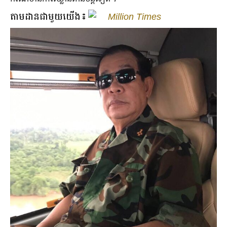
តាមដានជាមួយយើង៖
Million Times