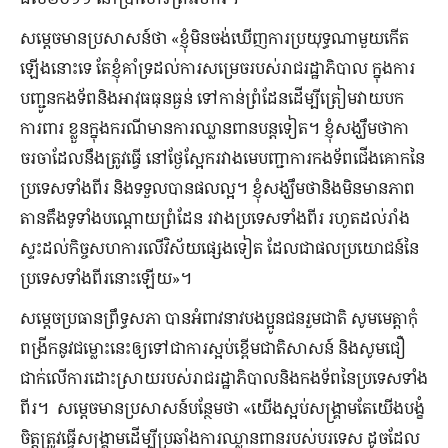
សម្តេចមានប្រសាសន៍ថា «ខ្ញុំមិនចង់ឃើញការប្រយុទ្ធណាមួយកើត
ឡើងនោះទេ តែខ្ញុំគាំទ្រដល់ការសម្រេចរបស់រាជរដ្ឋាភិបាល ក្នុងការ
បញ្ជូនកងទ័ពនិងអាវុធធុនធ្ងន់ ទៅកាន់ព្រំដែនដើម្បីត្រៀមវាយបក
ការពារ ខ្លួនក្នុងករណីមានការឈ្លានពានបន្តទៀត។ ខ្ញុំសង្ឃឹមថាកា
ចរចាដែលនឹងត្រូវធ្វើ​ នៅថ្ងែស្អែករវាងមេបញ្ជាការកងទ័ពជើងគោកនៃ
ប្រទេសទាំងពីរ និងទទួលបានផលល្អ។ ខ្ញុំសង្ឃឹមថានិងមិនមានភាព
តានតឹងទូទាំងបណ្តោយព្រំដែន រវាងប្រទេសទាំងពីរ រហូតដល់រាំង
ស្ទះដល់កិច្ចសហការលើវិស័យផ្សេងទៀត ដែលជាផលប្រយោជន៍នៃ
ប្រទេសទាំងពីរនោះឡើយ»។
សម្តេចប្រធានព្រឹទ្ធសភា បានអំពាវនាវបងប្អូនជនរួមជាតិ សូមមេត្តាកុំ
ពង្រីកនូវជម្លោះនេះឲ្យទៅជាការស្អប់ខ្ពើមជាតិសាសន៍ និងសូមជឿ
ជាក់លើការដោះស្រាយរបស់រាជរដ្ឋាភិបាលនិងកងទ័ពនៃប្រទេសទាំង
ពីរ។ សម្តេចមានប្រសាសន៍បន្ថែមថា «យើងស្អប់សង្រ្គាមតែយើងបង្ខំ
ចិត្តត្រូវធ្វើសង្រ្គាមដើម្បីប្រឆាំងការឈ្លានពានរបស់បរទេស ដូចដែល