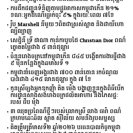
ការដឹកជញ្ជូនទំនិញតាមផ្លូវអាកាសកម្ពុជាកើន ២១%
ខណៈអ្នកដំណើរធ្លាក់ចុះ ៩% ក្នុងរយៈពេល ៧ខែ
រ៉ូប Marshell នីមួយៗពិតជាស្រស់ស្អាត និងជាយីហោ
ល្បីល្បាញ
សេដ្ឋិនី ទ្រី ដាណា កាន់កាបូបដៃ Christian Dior ពណ៌
ត្នោតតម្លៃជាង ៥ ពាន់ដុល្លារ
ចំនួន​រោងចក្រ​នៅ​កម្ពុជា​កើន​ ​៨៤៥​ ​បង្កើត​ការងារ​ថ្មី​ជាង​
​៩​ ​ម៉ឺន​កន្លែង​ក្នុង​ឆមាស​ទី ​១​
កម្ពុជានាំចេញអង្ករជាង ៧០០ ពាន់តោន រកចំណូល
បានជាង ៤១៥ លានដុល្លារ ក្នុង ៧ ខែ
កូនស្រីច្បងអ្នកឧកញ៉ា គិត ម៉េង បង្ហាញខ្លួនក្នុងពិធីបើក
ការដ្ឋានសាងសង់រោងចក្រផលិតអាហារ និងភេសជ្ជៈ
របស់ ជីប ម៉ុង
៣ ឈុតប្រពៃណីថ្មីៗរបស់លោកស្រី លាង ធារ៉ា ពណ៌
ក្រហមឆេះឆិល ស្អាត ​ស៊ីវិល័យ សមនឹងរូបសម្ផស្ស
គិត​ត្រឹមត្រីមាស​ទី​២​ ​ឆ្នាំ​២០២៦​ បរធន​បាលកិច្ច​កម្ពុជា​ ​