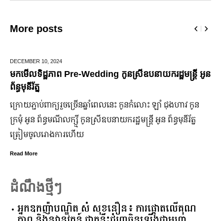
More posts
ECEMBER 10,
2024
JUN
កមើលទិដ្ឋភាព Pre-Wedding កូនស្រីឧបនាយករដ្ឋមន្រ្តី អូន
មក
ន្ធមុនីរ័ត្ន
ឆ្
្រោយ​ភ្ជាប់​ពាក្យ​រួច​ច្រើន​ឆ្នាំ​ពេលនេះ កូនកំលោះ ឡាំ ជុងហាវ កូន
ក្រ
រមុំ អូន ព័ន្ធមណីលក្ស្មី កូនស្រី​ឧបនាយករដ្ឋមន្ត្រី អូន ព័ន្ធមុនីរ័ត្ន
ឡើង
្រៀម​ចូល​រោងការ​ហើយ
ប្
ead More
Rea
ដំណឹងថ្មីៗ
អ្នកឧកញ៉ាបណ្ឌិត សំ សុខនឿន៖ ការផ្តោតលើគុណ
ភាព និងនវានុវត្តន៍ ជាគន្លឹះជំរុញចិនឡើងជាមហា