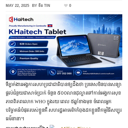
MAY 22, 2025
BY
ទីន TIN
0
ទីភ្នាក់ងារអង្គការសហប្រជាជាតិបានឲ្យដឹងថា ប្រទេសចិនបានសន្យា
ផ្ដល់ជំនួយជាសាច់ប្រាក់ ចំនួន ៥០០លានដុល្លារទៅកាន់អង្គការសុខ
ភាពពិភពលោក WHO ក្នុងរយៈពេល ៥ឆ្នាំខាងមុខ ចំពេលអ្នក
បរិច្ចាគធំបំផុតរបស់ខ្លួនគឺ សហរដ្ឋអាមេរិកកំពុងដកខ្លួនពីកម្មវិធីសប្បុរ
ធម៌នានា។