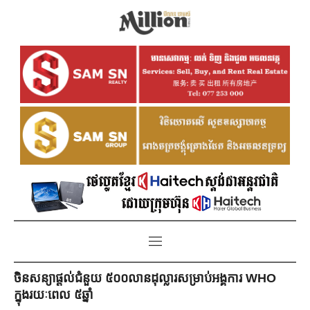
ចិនសន្យាផ្ដល់ជំនួយ ៥០០លានដុល្លារសម្រាប់អង្គការ WHO
ក្នុងរយៈពេល ៥ឆ្នាំ