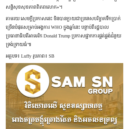
សន្តិសុខសុខភាពពិភពលោក»។
តាមរយៈសេចក្ដីប្រកាសនេះ ចិនបានក្លាយជាប្រទេសបរិច្ចាគទឹកប្រាក់
ច្រើនបំផុតសម្រាប់អង្គការ WHO ក្នុងឆ្នាំនេះ បន្ទាប់ពីរដ្ឋបាល
ប្រធានាធិបតីអាមេរិក Donald Trump ប្រកាសផ្អាកការផ្គត់ផ្គង់ជំនួយ
ទ្រង់ទ្រាយធំ៕
អត្ថបទ៖ Luffy រូបភាព៖ SB