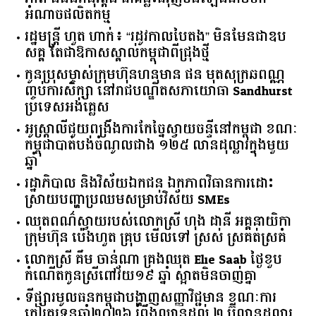
អំណាចផលិតកម្ម
រដ្ឋមន្ត្រី ហួត ហាក់៖ “រដូវកាលបៃតង” មិនមែនជាឧប
សគ្គ តែជាឱកាសស្គាល់កម្ពុជាពីជ្រុងថ្មី
កូនប្រុសម្ចាស់ក្រុមហ៊ុនហនុមាន ផន មុតសុក្រឆពណ្ណ
ញ្ចប់ការសិក្សា នៅរាជបណ្ឌិតសភាយោធា Sandhurst
ប្រទេសអង់គ្លេស
អូស្ត្រាលី​ជួយ​ពង្រឹង​ការ​កែច្នៃ​ស្វាយចន្ទី​នៅ​កម្ពុជា​ ​ខណៈ​
កម្ពុជា​បាត់បង់​ចំណូល​ជាង​ ​១២៥​ ​លាន​ដុល្លារ​ក្នុង​មួយ​
ឆ្នាំ​
រដ្ឋាភិបាល​ ​និង​វិស័យ​ឯកជន ​ឯកភាព​វិធានការ​ដោះ
ស្រាយ​បញ្ហា​ប្រឈម​​សម្រាប់​វិស័យ​ ​SMEs​
ឈុតពណ៌ស្វាយរបស់លោកស្រី ហុង ដានី អគ្គ​នាយិកា​
ក្រុមហ៊ុន ប៉េងហួត គ្រុប មើលទៅ ស្រស់ ស្រគត់ស្រគំ
លោកស្រី គឹម ចាន់ណា គ្រងឈុត Elie Saab ថ្ងៃខួប
កំណើតកូនស្រីពៅវ័យ១៩ ឆ្នាំ ស្អាតមិនចាញ់គ្នា
ទីផ្សារ​មូលធន​កម្ពុជា​បង្ហាញ​សញ្ញា​វិជ្ជមាន​ ​ខណៈ​ការ​
កៀរគរ​ទុន​ឆ្នាំ​២០២៦​ ​រំពឹង​ឈានដល់​ ​២​ ​ប៊ីលាន​ដុល្លារ​