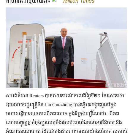
តាមដានជាមួយយើង៖
Million Times
សារព័ត៌មាន Reuters បានរាយការណ៍កាលពីថ្ងៃទី២១ ខែឧសភាថា
ឧបនាយករដ្ឋមន្ត្រីចិន Liu Guozhong បានធ្វើបទបង្ហាញនៅក្នុង
មហាសន្និបាទសុខភាពពិភពលោក ក្នុងទីក្រុងហ្សឺណែវថា «ពិភព
លោកបច្ចុប្បន្ន កំពុងប្រឈមនឹងផលប៉ះពាល់ឯកតោភាគីនិយម និង
អំណាចនយោបាយ ដែលវាបង្កជាបញ្ហាប្រឈមយ៉ាងលំបាក សម្រាប់