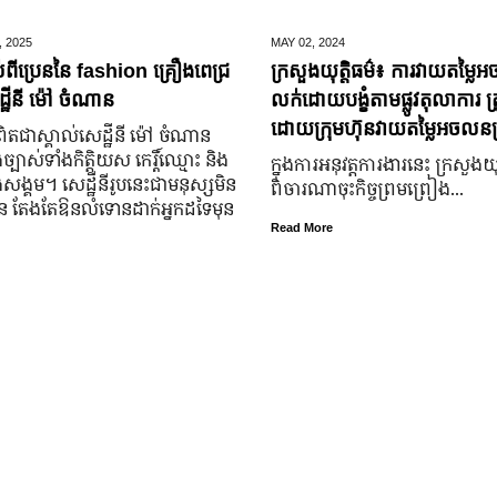
,
2025
MAY 02,
2024
់ពីប្រេននៃ​ fashion គ្រឿងពេជ្រ
ក្រសួងយុត្តិធម៌៖ ការវាយតម្លៃអ
្ឋីនី ម៉ៅ ចំណាន
លក់ដោយបង្ខំតាមផ្លូវតុលាការ ត្រ
ដោយក្រុមហ៊ុនវាយតម្លៃអចលនទ្
តជា​ស្គាល់​សេដ្ឋី​នី ម៉ៅ ចំណាន
្បាស់​ទាំង​កិត្តិយស កេរ្តិ៍ឈ្មោះ និង​
ក្នុងការអនុវត្តការងារនេះ ក្រសួងយុត
ុង​សង្គម។ សេដ្ឋី​នី​រូប​នេះ​ជា​មនុស្ស​មិន​
ពិចារណាចុះកិច្ចព្រមព្រៀង...
្លួន តែងតែ​ឱនលំទោន​ដាក់​អ្នក​ដទៃ​មុន​
Read More