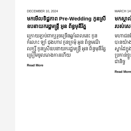
DECEMBER 10,
2024
MARCH 14
មកមើលទិដ្ឋភាព Pre-Wedding កូនស្រី
មកស្គាល
ឧបនាយករដ្ឋមន្រ្តី អូន ព័ន្ធមុនីរ័ត្ន
របស់សេដ
ក្រោយ​ភ្ជាប់​ពាក្យ​រួច​ច្រើន​ឆ្នាំ​ពេលនេះ កូន
មហាជន​ពិ
កំលោះ ឡាំ ជុងហាវ កូនក្រមុំ អូន ព័ន្ធមណី
បាន​យ៉ាង​ច
លក្ស្មី កូនស្រី​ឧបនាយករដ្ឋមន្ត្រី អូន ព័ន្ធមុនីរ័ត្ន
ស្នាដៃ​ក្ន
ត្រៀម​ចូល​រោងការ​ហើយ
ប្រកាន់​ខ
ជានិច្ច
Read More
Read More