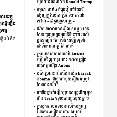
ក្រោយរិះគន់លោក Donald Trump
កម្ពុជា-បារាំង កំពុងរៀបចំផែនទី
បង្ហាញផ្លូវលើកកម្រិតទំនាក់ទំនង
ចលនវត្ថុ
ទៅជា «ដៃគូយុទ្ធសាស្ត្រ»
ូវធ្វើឡើង
ថវិកា ៣០០លានរៀល សម្តេច ហ៊ុន
រព្យ
សែន ចូលរួមក្នុងមូលនិធិ CTN របស់
្តិធម៌ នឹង
អ្នកឧកញ៉ា គិត ម៉េង ដើម្បីទ្រទ្រង់
កងទ័ពការពារព្រំដែនជាតិ
ក្រុមហ៊ុនអាកាសចរណ៍ AirAsia
ត្រៀមទិញយន្តហោះ ១០០គ្រឿង
របស់ក្រុមហ៊ុន Airbus
អតីតប្រធានាធិបតីអាមេរិក Barack
Obama ផុងខ្លួនជាមួយរឿងអាស្រូវ
លែងលះភរិយា
មកដឹងប្រាក់បៀវត្សរបស់បុគ្គលិកក្រុម
ហ៊ុន Tesla ទទួលបានក្នុងមួយឆ្នាំៗ
ក្រសួងការបរទេសអាមេរិកបង្ហាញ
ផែនការស្បៀងអាហារ សម្រាប់