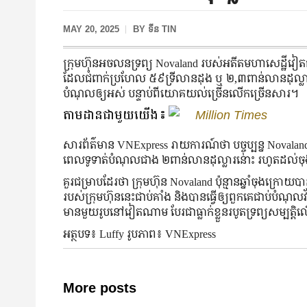
MAY 20, 2025
BY
ទីន TIN
ក្រុមហ៊ុនអចលនទ្រព្យ Novaland របស់អតីតមហាសេដ្ឋ
ដែលជំពាក់ប្រហែល ៥៩ទ្រីលានដុង ឬ ២,៣ពាន់លានដុល្លារ 
បំណុលឲ្យអស់ បន្ទាប់ពីយោគយល់ច្រើនលើកច្រើនសារ។
តាមដានជាមួយយើង៖
Million Times
សារព័ត៌មាន VNExpress រាយការណ៍ថា បច្ចុប្បន្ន Novaland
ពេលទូទាត់បំណុលជាង ២ពាន់លានដុល្លារនោះ រហូតដល់ចុ
គួរជម្រាបដែរថា ក្រុមហ៊ុន Novaland ប៉ុន្មានឆ្នាំចុងក្
របស់ក្រុមហ៊ុននេះជាប់គាំង និងបានធ្វើឲ្យពួកគេជាប់បំ
មានមួយរូបនៅវៀតណាម បែរជាធ្លាក់ខ្លួនរបូតទ្រព្យសម្បត
អត្ថបទ៖ Luffy រូបភាព៖ VNExpress
More posts