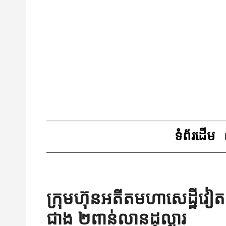
ទំព័រដើម
ក្រុមហ៊ុនអតីតមហាសេដ្ឋី
ជាង ២ពាន់លានដុល្លារ