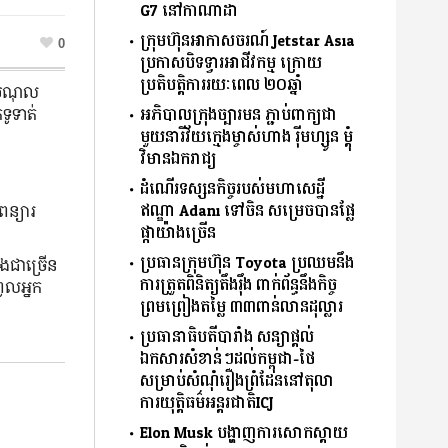
G7 នៅកាណាដា
ក្រុមហ៊ុនអាកាសចរណ៍ Jetstar Asia
0
ប្រកាសបិទទ្វារអាជីវកម្ម ក្រោយ
ប្រតិបត្តិការរយៈពេល ២០ឆ្នាំ
បំណុល
អភិបាលក្រុងច្បារមន ភ្ជាប់ពាក្យជា
ទូទាត់
មួយនារីវ័យក្មេងម្ចាស់ហាង រ៉ីមហ្សូន ម្តុំ
វិមានឯករាជ្យ
ដំណើរទស្សនកិច្ចរបស់មហាសេដ្ឋី
ឥណ្ឌា Adani ទៅចិន សម្រេចបានផ្លែ
ពន្យារ
ផ្កាយ៉ាងច្រើន
ប្រធានក្រុមហ៊ុន Toyota ប្រឈមនឹង
ោងជាច្រើន
ការត្រួតពិនិត្យតឹងរ៉ឹង ពាក់ព័ន្ធនឹងកិច្ច
ូលអ្នក
ព្រមព្រៀងតម្លៃ ៣៣ពាន់លានដុល្លារ
ប្រធានាធិបតីបារាំង សន្យាផ្ដល់
ឯកសារសំខាន់ៗដល់កម្ពុជា-ថៃ
សម្រាប់សំណុំរឿងព្រំដែននៅតុលា
ការយុតិ្តធម៌អន្តរជាតិICJ
Elon Musk បង្ហាញការសោកស្ដាយ