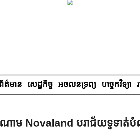
ព័ត៌មាន
សេដ្ឋកិច្ច
អចលនទ្រព្យ
បច្ចេកវិទ្យា
វៀតណាម Novaland បរាជ័យទូទាត់ប