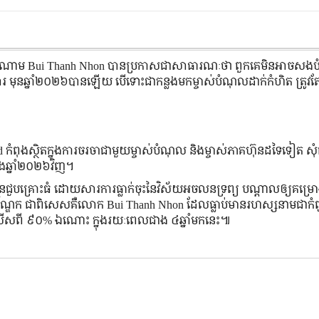
ីវៀតណាម Bui Thanh Nhon បានប្រកាសជាសាធារណៈថា ពួកគេមិនអាចសង
មុនឆ្នាំ២០២៦បានឡើយ បើទោះជាកន្លងមកម្ចាស់បំណុលដាក់កំហិត ត្រូវតែ
 កំពុងស្ថិតក្នុងការចរចាជាមួយម្ចាស់បំណុល និងម្ចាស់ភាគហ៊ុនដទៃទៀត សុំ
ងឆ្នាំ២០២៦វិញ។
រោយបានជួបគ្រោះធំ ដោយសារការធ្លាក់ចុះនៃវិស័យអចលនទ្រព្យ បណ្ដាលឲ្យគម្រ
ណុលវ័ណ្ឌក ជាពិសេសគឺលោក Bui Thanh Nhon ដែលធ្លាប់មានរហស្សនាមជាកំព
្តិលើសពី ៩០% ឯណោះ ក្នុងរយៈពេលជាង ៤ឆ្នាំមកនេះ៕