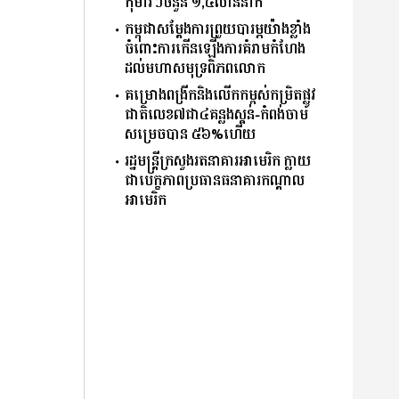
កុមារៗចំនួន ១,៤លាននាក់
កម្ពុជាសម្តែងការព្រួយបារម្ភយ៉ាងខ្លាំង
ចំពោះការកើនឡើងការគំរាមកំហែង
ដល់មហាសមុទ្រពិភពលោក
គម្រោងពង្រីកនិងលើកកម្ពស់កម្រិតផ្លូវ
ជាតិលេខ៧ជា៤គន្លងស្គន់-កំពង់ចាម
សម្រេចបាន ៥៦%ហើយ
រដ្ឋមន្ត្រីក្រសួងរតនាគារអាមេរិក ក្លាយ
ជាបេក្ខភាពប្រធានធនាគារកណ្ដាល
អាមេរិក