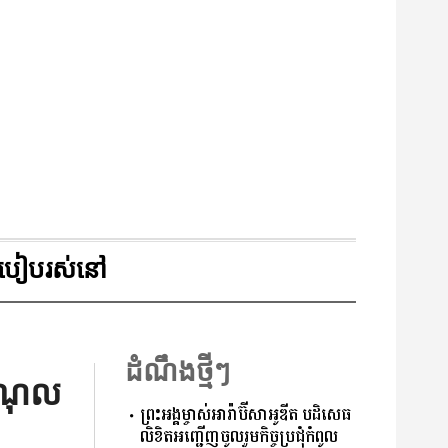
របៀបរស់នៅ
ដំណឹងថ្មីៗ
ំណុល
ព្រះអង្គម្ចាស់អារ៉ាប៊ីសាអូឌីត បដិសេធ
លិខិតអញ្ជើញចូលរួមកិច្ចប្រជុំកំពូល