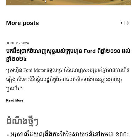
More posts
5,
2024
MARCH 1
ប្រាក់ចំណេញសុទ្ធរបស់ក្រុមហ៊ុន Ford ពីឆ្នាំ២០១០ ដល់
មកស្គាល
២០២៤
ចំណា
ហ៊ុន Ford Motor ទទួលប្រាក់ចំណេញសរុបប្រចាំឆ្នាំមានការកើន
មហាជន​ពិ
ើទោះបីវិបត្តិសេដ្ឋកិច្ចពិភពលោកមិនទាន់មានស្ថានភាពល្អ
កិត្តិយស 
រ។
មិន​ប្រក
ore
Read Mor
ដំណឹងថ្មីៗ
អូស្ត្រាលី​ជួយ​ពង្រឹង​ការ​កែច្នៃ​ស្វាយចន្ទី​នៅ​កម្ពុជា​ ​ខណៈ​