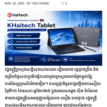
MAY 16, 2025
BY
VIN CHANG
0
រដ្ឋមន្ត្រីក្រសួងសន្តិសុខសាធារណៈវៀតណាម ប្ដេជ្ញាពង្រឹង និង
ពង្រីកកិច្ចសហប្រតិបត្តិការជាមួយក្រសួងមហាផ្ទៃកម្ពុជាឱ្យ
កាន់តែល្អប្រសើរថែមទៀត។ ការប្តេជ្ញាចិត្តនេះធ្វឡើងនារសៀល​
ថ្ងៃទី១៦​ ខែឧសភា ឆ្នាំ២០២៥ ក្នុងពេលសម្តេច ហ៊ុន ម៉ាណែត
នាយករដ្ឋមន្ត្រីបានអនុញ្ញាតឱ្យលោក លឿង តាមខ្វាង រដ្ឋមន្ត្រី
ក្រសួងសន្ដិសុខសាធារណៈវៀតណាម ចូលជួបសម្តែងការ