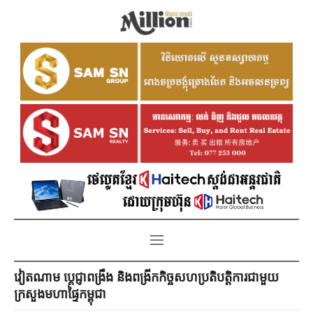
វៀតណាម ប្ដេជ្ញាពង្រឹង និងពង្រីកកិច្ចសហប្រតិបត្តិការជាមួយ
ក្រសួងមហាផ្ទៃកម្ពុជា