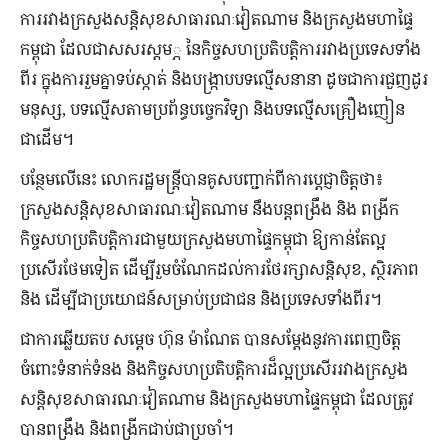
ការរវាងក្រសួងសន្តិសុខសាធារណៈវៀតណាម និងក្រសួងមហាផ្ទៃ
កម្ពុជា ដែលជាសសរស្តម​្ភ នៃកិច្ចសហប្រតិបត្តិការរវាងប្រទេសទាំង
ពីរ ក្នុងការរួមគ្នាទប់ស្កាត់ និងបង្ក្រាបបទល្មើសនានា ដូចជាការជួញដូរ
មនុស្ស, បទល្មើសតាមប្រព័ន្ធបច្ចេកវិទ្យា និងបទល្មើសគ្រឿងញៀន
ជាដើម។
បន្ថែមលើនេះ លោករដ្ឋមន្ត្រីបានគូសបញ្ជាក់ពីការប្ដេជ្ញាចិត្តថា៖
ក្រសួងសន្តិសុខសាធារណៈវៀតណាម នឹងបន្តពង្រឹង និង ពង្រីក
កិច្ចសហប្រតិបត្តិការជាមួយក្រសួងមហាផ្ទៃកម្ពុជា​ ឱ្យកាន់តែល្អ
ប្រសើរថែមទៀត ដើម្បីរួមចំណែកដល់ការថែរក្សាសន្តិសុខ, ស្ថិរភាព
និង ដើម្បីជាប្រយោជន៍សម្រាប់ប្រជាជន និងប្រទេសទាំងពីរ។
ជាការឆ្លើយតប សម្ដេច ហ៊ុន ម៉ាណែត បានសម្ដែងនូវការពេញចិត្ត
ចំពោះទំនាក់ទំនង និងកិច្ចសហប្រតិបត្តិការដ៏ល្អប្រសើររវាងក្រសួង
សន្តិសុខសាធារណៈវៀតណាម​ និង​ក្រសួង​មហា​ផ្ទៃ​កម្ពុជា​ ដែលត្រូវ
បានពង្រឹង និង​ពង្រីកជាប់ជាប្រចាំ។