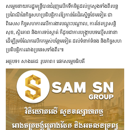
សម្ដេចនាយករដ្ឋមន្រ្តីបានជំរុញលើកទឹកចិត្តដល់ក្រសួងទាំងពីរបន្ត
ប្រពៃណីនៃកិច្ចសហប្រតិបត្តិការឱ្យកាន់តែជិតស្និទ្ធថែមទៀត ជា
ពិសេស​ កិច្ចសហការលើការងារបណ្ដុះបណ្ដាល, ការថែរក្សាសន្តិ
សុខ, ស្ថិរភាព និងការទប់ស្កាត់ ក៏ដូចជាការបង្ក្រាបបទល្មើសនានា
ដើម្បីរួមចំណែកលើកកម្ពស់បន្ថែមទៀត ដល់ទំនាក់ទំនង​ និងកិច្ចសហ
ប្រតិបត្តិការរវាងប្រទេសទាំងពីរ៕
អត្ថបទ៖ សាងតេជៈ រូបភាព៖ ផេកសម្តេចធិបតី