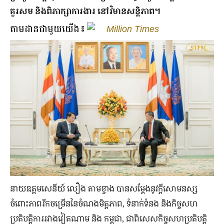
គួរសម និងពិភាក្សាការងារ នៅវិមានសន្តិភាព។
តាមដានជាមួយយើង៖
Million Times
នាយឧត្តមសេនីយ៍ លឿង តាមខ្វាង បានសម្ដែងនូវក្ដីសោមនស្ស
ចំពោះភាពរីកចម្រើននៃចំណងមិត្តភាព,​ ទំនាក់ទំនង​ និងកិច្ចសហ
ប្រតិបត្តិការរវាងវៀតណាម និង កម្ពុជា, ជាពិសេសកិច្ចសហប្រតិបត្តិ