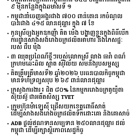
​៩​ ​ម៉ឺន​កន្លែង​ក្នុង​ឆមាស​ទី ​១​
កម្ពុជានាំចេញអង្ករជាង ៧០០ ពាន់តោន រកចំណូល
បានជាង ៤១៥ លានដុល្លារ ក្នុង ៧ ខែ
កូនស្រីច្បងអ្នកឧកញ៉ា គិត ម៉េង បង្ហាញខ្លួនក្នុងពិធីបើក
ការដ្ឋានសាងសង់រោងចក្រផលិតអាហារ និងភេសជ្ជៈ
របស់ ជីប ម៉ុង
៣ ឈុតប្រពៃណីថ្មីៗរបស់លោកស្រី លាង ធារ៉ា ពណ៌
ក្រហមឆេះឆិល ស្អាត ​ស៊ីវិល័យ សមនឹងរូបសម្ផស្ស
គិត​ត្រឹមត្រីមាស​ទី​២​ ​ឆ្នាំ​២០២៦​ បរធន​បាលកិច្ច​កម្ពុជា​ ​
មាន​ទំហំ​ទ្រព្យ​សរុប​ ​២.៦៩​ ​ពាន់លាន​ដុល្លារ​
ក្រសួង​ការងារ​៖ ​ជិត​ ​៨០​% ​នៃ​កម្មករ​រោងចក្រ​តូយ៉ូតា ​
ស៊ុយ​ស៊ូ ​ជា​អតីត​សិស្ស​ ​TVET​
ក្រុមហ៊ុន​ម៉ាឡេស៊ី ជ្រើសយកខេត្ដពោធិ៍សាត់
ដើម្បីសាងសង់រោងចក្រផលិតទឹកដោះគោ និងគោសាច់
ADB ផ្តល់ឥណទានសម្បទាន ២៥០លានដុល្លារ ដល់
កម្ពុជា ដើម្បីរក្សាស្ថិរភាពសេដ្ឋកិច្ច