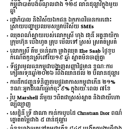
កម្ពុជា​បាត់បង់​ចំណូល​ជាង​ ​១២៥​ ​លាន​ដុល្លារ​ក្នុង​មួយ​
ឆ្នាំ​
រដ្ឋាភិបាល​ ​និង​វិស័យ​ឯកជន ​ឯកភាព​វិធានការ​ដោះ
ស្រាយ​បញ្ហា​ប្រឈម​​សម្រាប់​វិស័យ​ ​SMEs​
ឈុតពណ៌ស្វាយរបស់លោកស្រី ហុង ដានី អគ្គ​នាយិកា​
ក្រុមហ៊ុន ប៉េងហួត គ្រុប មើលទៅ ស្រស់ ស្រគត់ស្រគំ
លោកស្រី គឹម ចាន់ណា គ្រងឈុត Elie Saab ថ្ងៃខួប
កំណើតកូនស្រីពៅវ័យ១៩ ឆ្នាំ ស្អាតមិនចាញ់គ្នា
ទីផ្សារ​មូលធន​កម្ពុជា​បង្ហាញ​សញ្ញា​វិជ្ជមាន​ ​ខណៈ​ការ​
កៀរគរ​ទុន​ឆ្នាំ​២០២៦​ ​រំពឹង​ឈានដល់​ ​២​ ​ប៊ីលាន​ដុល្លារ​
ការដឹកជញ្ជូនទំនិញតាមផ្លូវអាកាសកម្ពុជាកើន ២១%
ខណៈអ្នកដំណើរធ្លាក់ចុះ ៩% ក្នុងរយៈពេល ៧ខែ
រ៉ូប Marshell នីមួយៗពិតជាស្រស់ស្អាត និងជាយីហោ
ល្បីល្បាញ
សេដ្ឋិនី ទ្រី ដាណា កាន់កាបូបដៃ Christian Dior ពណ៌
ត្នោតតម្លៃជាង ៥ ពាន់ដុល្លារ
ចំនួន​រោងចក្រ​នៅ​កម្ពុជា​កើន​ ​៨៤៥​ ​បង្កើត​ការងារ​ថ្មី​ជាង​