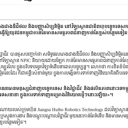
ងជាងឌីជីថល និងបញ្ញាសិប្បនិម្មិត នៅវិទ្យាស្ថានជាតិពហុបច្ចេកទេសកម
វើឱ្យយុវជនកម្ពុជាកាន់តែមានសមត្ថភាពជំនាញកាន់តែខ្ពស់បន្ថែមទៀ
្ជាជីវៈ បានគូសបញ្ជាក់ថា សមិទ្ធផលរោងជាងឌីជីថល និងបញ្ញាសិប្បនិម្មិតនេះ 
ានៅវិទ្យាស្ថាន NPIC និយាយដោយឡែក កាន់តែមានសមត្ថភាពជំនាញកាន់តែខ្
បែប ក្នុងបរិបទបច្ចេកវិទ្យាទំនើបនាពេលបច្ចុប្បន្ន។ លោកថា ការខិតខំបំព
្មិតនេះដែរ ក៏ជាគន្លឹះសំខាន់មួយ ក្នុងការបង្កើនការទាក់ទាញវិនិយោគិនពីបរ
នែកធនធានមនុស្សជំនាញបច្ចេកទេស និងវិជ្ជាជីវៈ និងផលិតភាពនោះទេកម្ព
្រទេសនានា ក្នុងការទាក់ទាញគម្រោងវិនិយោគថ្មីៗនោះឡើយ»។
ំណោយរបស់ក្រុមហ៊ុន Jiangsu Huibo Robotics Technology ដល់វិទ្យាស្ថា
បស់ក្រសួងការងារ និងបណ្តុះបណ្តាលវិជ្ជាជីវៈមួយនេះកាន់តែទំនើប និងមានសមត
្មែរបន្ថែមទៀត។