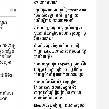
G7 នៅកាណាដា
ក្រុមហ៊ុនអាកាសចរណ៍ Jetstar Asia
0
ប្រកាសបិទទ្វារអាជីវកម្ម ក្រោយ
ប្រតិបត្តិការរយៈពេល ២០ឆ្នាំ
្ពុជា
អភិបាលក្រុងច្បារមន ភ្ជាប់ពាក្យជា
ត។
មួយនារីវ័យក្មេងម្ចាស់ហាង រ៉ីមហ្សូន ម្តុំ
វិមានឯករាជ្យ
ដំណើរទស្សនកិច្ចរបស់មហាសេដ្ឋី
នឹងធ្វើឱ្យ
ឥណ្ឌា Adani ទៅចិន សម្រេចបានផ្លែ
ពស់បន្ថែម
ផ្កាយ៉ាងច្រើន
ាក់បំប៉ន
ទេសឱ្យមក
ប្រធានក្រុមហ៊ុន Toyota ប្រឈមនឹង
ការត្រួតពិនិត្យតឹងរ៉ឹង ពាក់ព័ន្ធនឹងកិច្ច
ព្រមព្រៀងតម្លៃ ៣៣ពាន់លានដុល្លារ
ុជាក៏មិន
ប្រធានាធិបតីបារាំង សន្យាផ្ដល់
ឯកសារសំខាន់ៗដល់កម្ពុជា-ថៃ
សម្រាប់សំណុំរឿងព្រំដែននៅតុលា
នជាតិពហុ
ការយុតិ្តធម៌អន្តរជាតិICJ
្ថភាព
Elon Musk បង្ហាញការសោកស្ដាយ