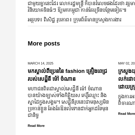
ជាមួយគ្នានេះដែរ លោករដ្ឋមន្ត្រី ក៏បានរំលេចផងដែរថា វត្តម
វិនិយោគចិនធំៗ ឱ្យមកកម្ពុជា កាន់តែច្រើនបន្ថែមទៀត៕
អត្ថបទ៖ ពិសិដ្ឋ រូបភាព៖ ក្រុមព័ត៌មានក្រសួងការងារ
More posts
MARCH 14,
2025
MAY 02,
20
មកស្គាល់ពីប្រេននៃ​ fashion គ្រឿងពេជ្រ
ក្រសួងយុ
របស់សេដ្ឋីនី ម៉ៅ ចំណាន
លក់ដោយបង
ដោយក្រុ
មហាជន​ពិតជា​ស្គាល់​សេដ្ឋី​នី ម៉ៅ ចំណាន
បាន​យ៉ាង​ច្បាស់​ទាំង​កិត្តិយស កេរ្តិ៍ឈ្មោះ និង​
ក្នុងការអ
ស្នាដៃ​ក្នុង​សង្គម។ សេដ្ឋី​នី​រូប​នេះ​ជា​មនុស្ស​មិន​
ពិចារណាច
ប្រកាន់​ខ្លួន តែងតែ​ឱនលំទោន​ដាក់​អ្នក​ដទៃ​មុន​
ជានិច្ច
Read More
Read More