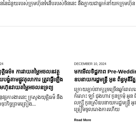
ាននៃជំនួយរបស់ក្រុមហ៊ុនទំនើបរបស់ចិននេះ នឹងក្លាយជាធ្នាក់នាំយកក្រុមហ៊ុន
24
DECEMBER 10,
2024
ត្តិធម៌៖ ការវាយតម្លៃអចលនវត្ថុ
មកមើលទិដ្ឋភាព Pre-Weddin
្ខំតាមផ្លូវតុលាការ ត្រូវធ្វើឡើង
ឧបនាយករដ្ឋមន្រ្តី អូន ព័ន្ធមុនីរ័ត្ន
មហ៊ុនវាយតម្លៃអចលនទ្រព្យ
ក្រោយ​ភ្ជាប់​ពាក្យ​រួច​ច្រើន​ឆ្នាំ​ពេល
កំលោះ ឡាំ ជុងហាវ កូនក្រមុំ អូន 
នុវត្តការងារនេះ ក្រសួងយុត្តិធម៌ នឹង
លក្ស្មី កូនស្រី​ឧបនាយករដ្ឋមន្ត្រី អូន ព
ុះកិច្ចព្រមព្រៀង...
ត្រៀម​ចូល​រោងការ​ហើយ
Read More