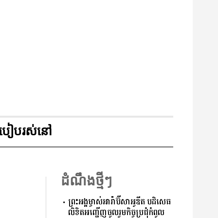
របៀបរស់នៅ
ដំណឹងថ្មីៗ
ព្រះអង្គម្ចាស់អារ៉ាប៊ីសាអូឌីត បដិសេធ
លិខិតអញ្ជើញចូលរួមកិច្ចប្រជុំកំពូល