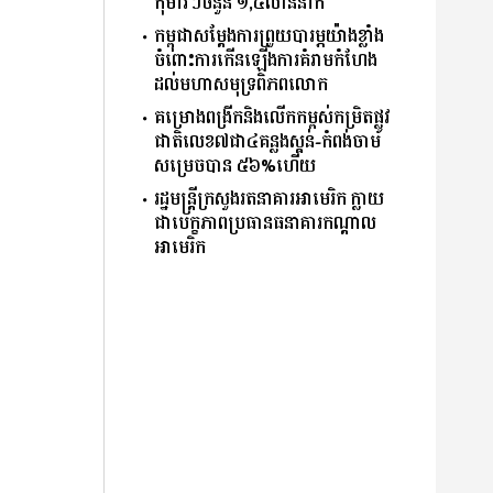
កុមារៗចំនួន ១,៤លាននាក់
កម្ពុជាសម្តែងការព្រួយបារម្ភយ៉ាងខ្លាំង
ចំពោះការកើនឡើងការគំរាមកំហែង
ដល់មហាសមុទ្រពិភពលោក
គម្រោងពង្រីកនិងលើកកម្ពស់កម្រិតផ្លូវ
ជាតិលេខ៧ជា៤គន្លងស្គន់-កំពង់ចាម
សម្រេចបាន ៥៦%ហើយ
រដ្ឋមន្ត្រីក្រសួងរតនាគារអាមេរិក ក្លាយ
ជាបេក្ខភាពប្រធានធនាគារកណ្ដាល
អាមេរិក