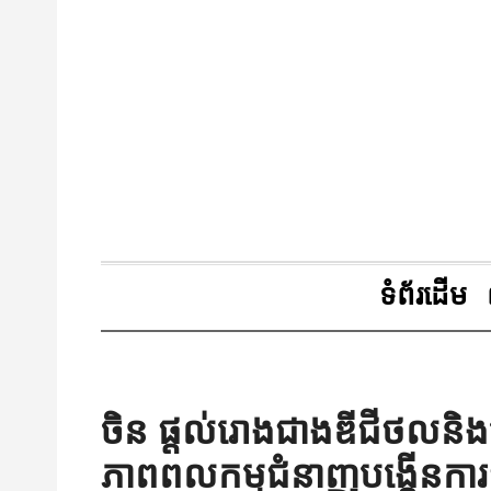
ទំព័រដើម
ចិន ផ្តល់រោងជាងឌីជីថលនិងបញ្
ភាពពលកម្មជំនាញបង្កើនការ