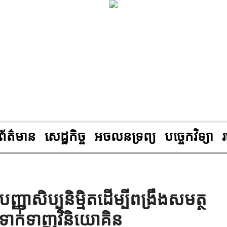
ព័ត៌មាន
សេដ្ឋកិច្ច
អចលនទ្រព្យ
បច្ចេកវិទ្យា
ញាសិប្បនិម្មិតដើម្បីពង្រឹងសមត្ថ
ទាក់ទាញវិនិយោគិន