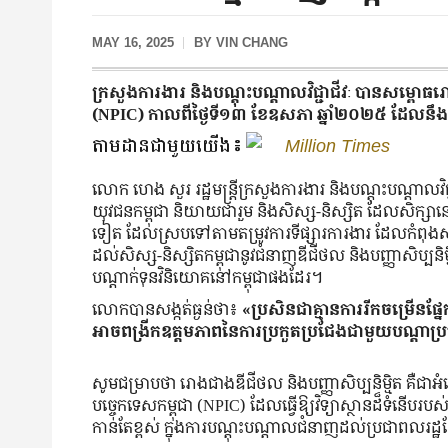
MAY 16, 2025
BY
VIN CHANG
ក្រសួងការងារ និងបណ្តុះបណ្តាលវិជ្ជាជីវៈ បានសម្ពោធរោ
(NPIC) កាលពីថ្ងៃទី១៣ ខែឧសភា ឆ្នាំ២០២៥ ដែលនឹងធ្
តាមដានជាមួយយើង៖
Million Times
លោក ហេង សួរ រដ្ឋមន្ត្រីក្រសួងការងារ និងបណ្តុះបណ្តាលវិជ
យុវជនកម្ពុជា និយាយជារួម និងសិស្ស-និស្សិត ដែលសិក្ស
ទៀត ដែលស្របទៅតាមតម្រូវការទីផ្សារការងារ ដែលកំពុងសម្បូរ
ដល់សិស្ស-និស្សិតកម្ពុជានូវជំនាញឌីជីថល និងបញ្ញាសិប្បនិម
បណ្ដាក់ទុនវិនិយោគនៅកម្ពុជាផងដែរ។
លោកបានសង្កត់ធ្ងន់ថា៖
«ប្រសិនជាគ្មានការរីកចម្រើនផ្
អាចពង្រីកឧត្តមភាពនៃការប្រកួតប្រជែងជាមួយបណ្ដាប
សូមជម្រាបថា រោងជាងឌីជីថល និងបញ្ញាសិប្បនិម្មិត គឺជាអ
បច្ចេកទេសកម្ពុជា (NPIC) ដែលធ្វើឱ្យវិទ្យាស្ថានដ៏ទំនើបរ
កាន់តែខ្ពស់ ក្នុងការបណ្តុះបណ្តាលជំនាញដល់ប្រជាពលរដ្ឋខ