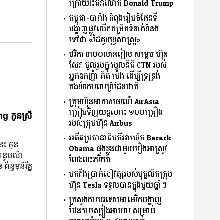
ក្រោយរិះគន់លោក Donald Trump
កម្ពុជា-បារាំង កំពុងរៀបចំផែនទី
បង្ហាញផ្លូវលើកកម្រិតទំនាក់ទំនង
ទៅជា «ដៃគូយុទ្ធសាស្ត្រ»
ថវិកា ៣០០លានរៀល សម្តេច ហ៊ុន
សែន ចូលរួមក្នុងមូលនិធិ CTN របស់
អ្នកឧកញ៉ា គិត ម៉េង ដើម្បីទ្រទ្រង់
កងទ័ពការពារព្រំដែនជាតិ
ក្រុមហ៊ុនអាកាសចរណ៍ AirAsia
ត្រៀមទិញយន្តហោះ ១០០គ្រឿង
g កូនស្រី
របស់ក្រុមហ៊ុន Airbus
អតីតប្រធានាធិបតីអាមេរិក Barack
នេះ កូន
Obama ផុងខ្លួនជាមួយរឿងអាស្រូវ
ព័ន្ធមណី
លែងលះភរិយា
័ន្ធមុនីរ័ត្ន
មកដឹងប្រាក់បៀវត្សរបស់បុគ្គលិកក្រុម
ហ៊ុន Tesla ទទួលបានក្នុងមួយឆ្នាំៗ
ក្រសួងការបរទេសអាមេរិកបង្ហាញ
ផែនការស្បៀងអាហារ សម្រាប់