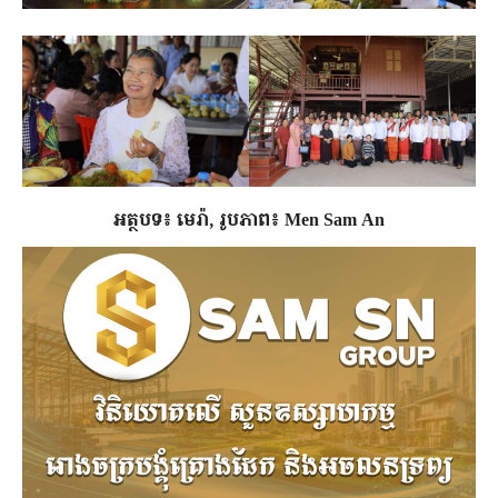
អត្ថបទ៖ មេរ៉ា, រូបភាព៖ Men Sam An