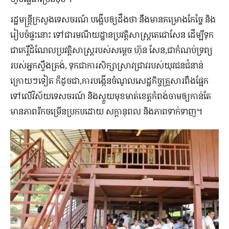
រដ្ឋមន្ត្រី​ក្រសួង​ទេសចរណ៍ ​បង្ហើប​ឲ្យ​ដឹង​ថា នឹង​មាន​គម្រោង​កែច្នៃ និង​
រៀបចំ​ផ្ទះ​នោះ ទៅ​ជា​រមណីយដ្ឋាន​ប្រវត្តិសាស្ត្រ​តេជោ​សែន ដើម្បី​ទុក​
ជា​កេរ្តិ៍​ដំណែល​ប្រវត្តិសាស្ត្រ​របស់​សម្ដេច ហ៊ុន សែន,​ជា​កំណប់​ទ្រព្យ​
របស់​អ្នក​ស្ទឹង​ត្រង់, ទុក​ជា​ការ​សិក្សា​ស្រាវជ្រាវ​របស់​យុវជន​ជំនាន់​
ក្រោយ​ៗ​ទៀត ក៏ដូចជា,ការ​បង្កើន​ចំណូល​សេដ្ឋកិច្ច​គ្រួសារ​ពឹង​ផ្អែក​
ទៅ​លើ​វិស័យ​ទេសចរណ៍ និង​ស្ទួយ​មុខ​មាត់​ខេត្ត​កំពង់ចាម​ឲ្យ​កាន់តែ​
មាន​ភាព​រីកចម្រើន​ប្រកប​ដោយ សក្ដានុពល និង​ភាព​ទាក់ទាញ។