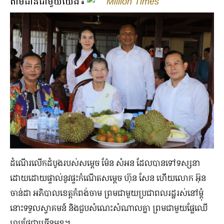
តាមដានជាមួយយើង៖
Million Times
​ដំណើរ​លើក​ដំបូងរបស់​សម្ដេច​ ម៉ែន សំអន ដែល​បាន​ទៅ​ទស្សនា​
ដោយ​ដោយ​ផ្ទាល់​នូវ​ផ្ទះ​កំណើត​សម្ដេច ហ៊ុន សែន ហើយ​លោក អ៊ុន
ចាន់ដា អភិបាលខេត្ត​កំពង់ចាម ព្រម​ជាមួយប្រជាពលរដ្ឋ​​រស់នៅ​ម្ដុំ​
នោះ​​ទទួល​ស្វាគមន៍ និង​ជួបសំណេះសំណាល​គ្នា ព្រម​ជាមួយ​​ផ្លែឈើ​
ហូប​ផ្លែ​ជាច្រើន​មុខ។