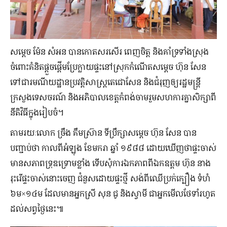
សម្ដេច ម៉ែន សំអន បាន​កោត​សរសើរ ពេញចិត្ត និង​គាំទ្រ​ទាំង​ស្រុង​
ចំពោះ​គំនិត​ផ្ដួចផ្ដើម​ប្រែក្លាយ​ផ្ទះ​នៅ​ស្រុក​កំណើត​សម្ដេច ហ៊ុន សែន
ទៅ​ជា​រមណីយដ្ឋាន​ប្រវត្តិសាស្ត្រ​តេ​ជោ​សែន និង​ជំរុញ​ឲ្យ​រដ្ឋមន្ត្រី​
ក្រសួងទេសចរណ៍ និង​អភិបាល​ខេត្ត​កំពង់ចាម​រួម​សហការ​គ្នា​សិក្សា​ពី​
នីតិវិធី​ក្នុង​រៀបចំ។
តាមរយៈ​លោក ច្រឹង គឹមស្រ៊ាន ទីប្រឹក្សា​សម្ដេច ហ៊ុន សែន បាន​
បញ្ជាប់​ថា កាលពី​អំឡុង ខែ​មករា ឆ្នាំ ១៩៨៨ ដោយ​ឃើញ​ថា​ផ្ទះ​ចាស់
មាន​សភាព​ទ្រុឌទ្រោម​ខ្លាំង ទើប​សុំ​ការ​ឯកភាព​ពី​ឯកឧត្ដម ហ៊ុន នាង
រុះរើ​ផ្ទះ​ចាស់​នោះ​ចេញ ជំនួស​ដោយ​ផ្ទះ​ថ្មី សង់​​ពី​ឈើ​ប្រក់​ក្បឿង ទំហំ
៦ម×១៤ម ដែល​មាន​អ្នក​ស្រី សុន ជូ និង​ស្វាមី ជា​អ្នក​មើល​ថែ​ទាំ​រហូត​
ដល់​សព្វ​ថ្ងៃ​នេះ៕