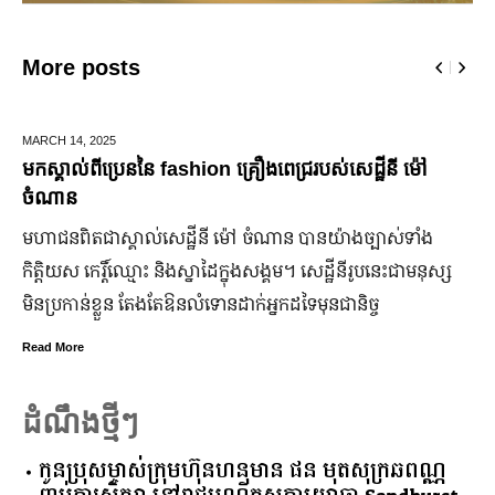
More posts
DECEMBER 28,
2025
ឆ្លងឆ្នាំសកល អាជ្ញាធររាជធានីភ្នំពេញ នឹងបើកឱ្យដំណើរការផ្លូវថ្មើ
ជើងរយៈពេល ៣ថ្ងៃ
ដើម្បីជំរុញ និងលើកកម្ពស់វិស័យទេសចរណ៍នៅរាជធានីភ្នំពេញ ឱ្យ
កាន់តែរស់រវើក ស្របពេលដែលពិភពលោកទាំងមូល នឹង​សាទរឆ្នាំថ្មី
ឆ្នាំសកល ២០២៦នាពេលខាងមុននេះ រដ្ឋបាលរាជធានីភ្នំពេញ
នឹងបើកឱ្យដំណើរការជាធម្មតានូវ “ផ្លូវថ្មើរជើងចតុមុខ” រយៈពេល
៣ថ្ងៃ
Read More
ដំណឹងថ្មីៗ