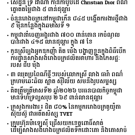
រ៉ូប Marshell នីមួយៗពិតជាស្រស់ស្អាត និងជាយីហោ
ល្បីល្បាញ
សេដ្ឋិនី ទ្រី ដាណា កាន់កាបូបដៃ Christian Dior ពណ៌
ត្នោតតម្លៃជាង ៥ ពាន់ដុល្លារ
ចំនួន​រោងចក្រ​នៅ​កម្ពុជា​កើន​ ​៨៤៥​ ​បង្កើត​ការងារ​ថ្មី​ជាង​
​៩​ ​ម៉ឺន​កន្លែង​ក្នុង​ឆមាស​ទី ​១​
កម្ពុជានាំចេញអង្ករជាង ៧០០ ពាន់តោន រកចំណូល
បានជាង ៤១៥ លានដុល្លារ ក្នុង ៧ ខែ
កូនស្រីច្បងអ្នកឧកញ៉ា គិត ម៉េង បង្ហាញខ្លួនក្នុងពិធីបើក
ការដ្ឋានសាងសង់រោងចក្រផលិតអាហារ និងភេសជ្ជៈ
របស់ ជីប ម៉ុង
៣ ឈុតប្រពៃណីថ្មីៗរបស់លោកស្រី លាង ធារ៉ា ពណ៌
ក្រហមឆេះឆិល ស្អាត ​ស៊ីវិល័យ សមនឹងរូបសម្ផស្ស
គិត​ត្រឹមត្រីមាស​ទី​២​ ​ឆ្នាំ​២០២៦​ បរធន​បាលកិច្ច​កម្ពុជា​ ​
មាន​ទំហំ​ទ្រព្យ​សរុប​ ​២.៦៩​ ​ពាន់លាន​ដុល្លារ​
ក្រសួង​ការងារ​៖ ​ជិត​ ​៨០​% ​នៃ​កម្មករ​រោងចក្រ​តូយ៉ូតា ​
ស៊ុយ​ស៊ូ ​ជា​អតីត​សិស្ស​ ​TVET​