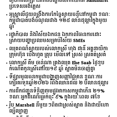
កូនប្រុសម្ចាស់ក្រុមហ៊ុនហនុមាន ផន មុតសុក្រឆពណ្ណ
ញ្ចប់ការសិក្សា នៅរាជបណ្ឌិតសភាយោធា Sandhurst
ប្រទេសអង់គ្លេស
អូស្ត្រាលី​ជួយ​ពង្រឹង​ការ​កែច្នៃ​ស្វាយចន្ទី​នៅ​កម្ពុជា​ ​ខណៈ​
កម្ពុជា​បាត់បង់​ចំណូល​ជាង​ ​១២៥​ ​លាន​ដុល្លារ​ក្នុង​មួយ​
ឆ្នាំ​
រដ្ឋាភិបាល​ ​និង​វិស័យ​ឯកជន ​ឯកភាព​វិធានការ​ដោះ
ស្រាយ​បញ្ហា​ប្រឈម​​សម្រាប់​វិស័យ​ ​SMEs​
ឈុតពណ៌ស្វាយរបស់លោកស្រី ហុង ដានី អគ្គ​នាយិកា​
ក្រុមហ៊ុន ប៉េងហួត គ្រុប មើលទៅ ស្រស់ ស្រគត់ស្រគំ
លោកស្រី គឹម ចាន់ណា គ្រងឈុត Elie Saab ថ្ងៃខួប
កំណើតកូនស្រីពៅវ័យ១៩ ឆ្នាំ ស្អាតមិនចាញ់គ្នា
ទីផ្សារ​មូលធន​កម្ពុជា​បង្ហាញ​សញ្ញា​វិជ្ជមាន​ ​ខណៈ​ការ​
កៀរគរ​ទុន​ឆ្នាំ​២០២៦​ ​រំពឹង​ឈានដល់​ ​២​ ​ប៊ីលាន​ដុល្លារ​
ការដឹកជញ្ជូនទំនិញតាមផ្លូវអាកាសកម្ពុជាកើន ២១%
ខណៈអ្នកដំណើរធ្លាក់ចុះ ៩% ក្នុងរយៈពេល ៧ខែ