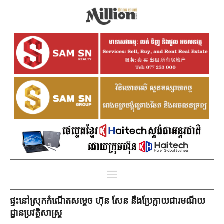
ផ្ទះនៅស្រុកកំណើតសម្តេច ហ៊ុន សែន នឹងប្រែក្លាយជារមណីយ
ដ្ឋានប្រវត្តិសាស្ត្រ