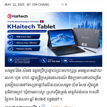
MAY 12, 2025
BY
VIN CHANG
0
សម្ដេច ម៉ែន សំអន ឧត្ដម​ប្រឹក្សា​ផ្ទាល់​ព្រះមហាក្សត្រ អម​វត្តមាន​ដោយ​
លោក ហួត ហាក់ រដ្ឋមន្ត្រី​ក្រសួងទេសចរណ៍ និង​ក្រុម​ការងារ​ជាច្រើន​
រូប​ទៀតបាន​ទៅ​ទស្សនា​ផ្ទះ​កំណើត​របស់សម្ដេច ហ៊ុន សែន ស្ថិត​ក្នុង​
ភូមិ​ពាម​ក្រៅ ឃុំ​ពាម​កោះស្នា ស្រុក​ស្ទឹងត្រង់ ខេត្ត​កំពង់ចាម កាលពី​
ថ្ងៃ១១ ខែ​ឧសភា ឆ្នាំ ២០២៥ កន្លង​ទៅ។