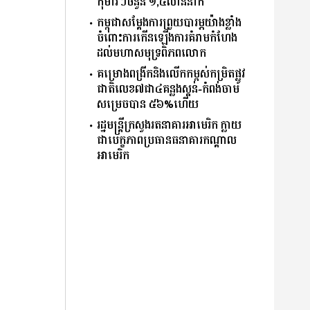
កុមារៗចំនួន ១,៤លាននាក់
កម្ពុជាសម្តែងការព្រួយបារម្ភយ៉ាងខ្លាំង
ចំពោះការកើនឡើងការគំរាមកំហែង
ដល់មហាសមុទ្រពិភពលោក
គម្រោងពង្រីកនិងលើកកម្ពស់កម្រិតផ្លូវ
ជាតិលេខ៧ជា៤គន្លងស្គន់-កំពង់ចាម
សម្រេចបាន ៥៦%ហើយ
រដ្ឋមន្ត្រីក្រសួងរតនាគារអាមេរិក ក្លាយ
ជាបេក្ខភាពប្រធានធនាគារកណ្ដាល
អាមេរិក