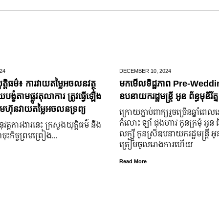
24
DECEMBER 10,
2024
ត្តិធម៌៖ ការវាយតម្លៃអចលនវត្ថុ
មកមើលទិដ្ឋភាព Pre-Weddin
្ខំតាមផ្លូវតុលាការ ត្រូវធ្វើឡើង
ឧបនាយករដ្ឋមន្រ្តី អូន ព័ន្ធមុនីរ័ត្ន
មហ៊ុនវាយតម្លៃអចលនទ្រព្យ
ក្រោយ​ភ្ជាប់​ពាក្យ​រួច​ច្រើន​ឆ្នាំ​ពេល
កំលោះ ឡាំ ជុងហាវ កូនក្រមុំ អូន 
នុវត្តការងារនេះ ក្រសួងយុត្តិធម៌ នឹង
លក្ស្មី កូនស្រី​ឧបនាយករដ្ឋមន្ត្រី អូន ព
ុះកិច្ចព្រមព្រៀង...
ត្រៀម​ចូល​រោងការ​ហើយ
Read More