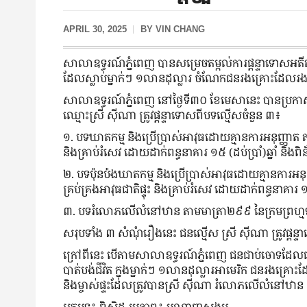
APRIL 30, 2025
BY
VIN CHANG
សាលាឧទ្ធរណ៍ភ្នំពេញ បានសម្រេចតម្កល់ការផ្តន្ទាទោសអតីត
ដែលស្លាប់ម្នាក់ៗ ១លានដុល្លារ ចំណែកជនរងគ្រោះដែលរងរ
សាលាឧទ្ធរណ៍ភ្នំពេញ នៅថ្ងៃទី៣០ ខែមេសានេះ បានប្រក
ឈ្មោះស្រី ស៊ីណា ត្រូវផ្តន្ទាទោសពីបទល្មើសចំនួន ៣៖
១. បទឃាតកម្ម និងប្រើប្រាស់អាវុធដោយគ្មានការអនុញ្ញាត តាម
និងគ្រាប់រំសេវ ដោយដាក់ពន្ធនាគារ ១៥ (ដប់ប្រាំ)ឆ្នាំ ន
២. បទប៉ុនប៉ងឃាតកម្ម និងប្រើប្រាស់អាវុធដោយគ្មានការអនុ
គ្រប់គ្រងអាវុធជាតិផ្ទុះ និងគ្រាប់រំសេវ ដោយដាក់ពន្ធនាគា
៣. បទរំលោភលើលំនៅឋាន តាមមាត្រា២៩៩ នៃក្រមព្រហ្មទណ្
សរុបទាំង ៣ សំណុំរឿងនេះ ជនល្មើស ស្រី ស៊ីណា ត្រូវផ្ត
ក្រៅពីនេះ បើតាមសាលាឧទ្ធរណ៍ភ្នំពេញ ជនជាប់ចោទដែលជ
បាត់បង់ជីវិត ក្នុងម្នាក់ៗ ១លានដុល្លារអាមេរិក ជនរងគ្រោះដ
និងម្ចាស់ផ្ទះដែលត្រូវបានស្រី ស៊ីណា រំលោភលើលំនៅឋាន ច
អត្ថបទ៖ ពិសិដ្ឋ រូបភាព៖ បណ្តាញសង្គម