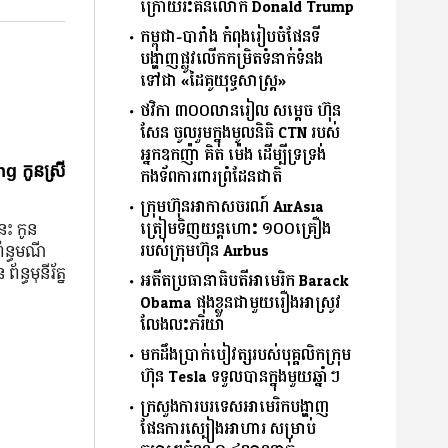
ក្រោយរិះគន់លោក Donald Trump
កម្ពុជា-បារាំង កំពុងរៀបចំផែនទី
បង្ហាញផ្លូវលើកកម្រិតទំនាក់ទំនង
ទៅជា «ដៃគូយុទ្ធសាស្ត្រ»
ថវិកា ៣០០លានរៀល សម្តេច ហ៊ុន
សែន ចូលរួមក្នុងមូលនិធិ CTN របស់
អ្នកឧកញ៉ា គិត ម៉េង ដើម្បីទ្រទ្រង់
g កូនស្រី
កងទ័ពការពារព្រំដែនជាតិ
ក្រុមហ៊ុនអាកាសចរណ៍ AirAsia
ត្រៀមទិញយន្តហោះ ១០០គ្រឿង
នេះ កូន
របស់ក្រុមហ៊ុន Airbus
ព័ន្ធមណី
័ន្ធមុនីរ័ត្ន
អតីតប្រធានាធិបតីអាមេរិក Barack
Obama ផុងខ្លួនជាមួយរឿងអាស្រូវ
លែងលះភរិយា
មកដឹងប្រាក់បៀវត្សរបស់បុគ្គលិកក្រុម
ហ៊ុន Tesla ទទួលបានក្នុងមួយឆ្នាំៗ
ក្រសួងការបរទេសអាមេរិកបង្ហាញ
ផែនការស្បៀងអាហារ សម្រាប់