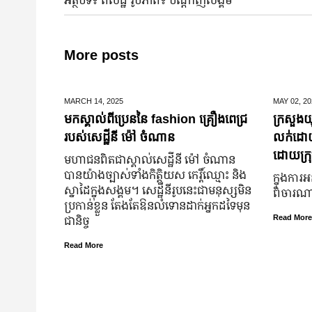
More posts
MARCH 14,
2025
MAY 02,
20
មកស្គាល់ពីប្រេននៃ​ fashion គ្រឿងពេជ្រ
ក្រសួងយុ
របស់សេដ្ឋីនី ម៉ៅ ចំណាន
លក់ដោយបង
ដោយក្រុ
មហាជន​ពិតជា​ស្គាល់​សេដ្ឋី​នី ម៉ៅ ចំណាន
បាន​យ៉ាង​ច្បាស់​ទាំង​កិត្តិយស កេរ្តិ៍ឈ្មោះ និង​
ក្នុងការអ
ស្នាដៃ​ក្នុង​សង្គម។ សេដ្ឋី​នី​រូប​នេះ​ជា​មនុស្ស​មិន​
ពិចារណាច
ប្រកាន់​ខ្លួន តែងតែ​ឱនលំទោន​ដាក់​អ្នក​ដទៃ​មុន​
ជានិច្ច
Read More
Read More