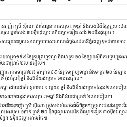
ឧកញ៉ា ស្រី ស៊ីណា ដាក់ពន្ធនាគារសរុប ៣១ឆ្នាំ និងសងជំងឺចិត្តគ្រួសារជន
បួស ម្នាក់សង ៣០ម៉ឺនដុល្លារ ហើយម្នាក់ទៀត សង ២០ម៉ឺនដុល្លារ។
ាសសម្រេចតម្កល់សាលក្រមរបស់សាលាដំបូងរាជធានីភ្នំពេញ ទុកជាបានកា
មាត្រា១៩៩ នៃក្រមព្រហ្មទណ្ឌ និងមាត្រា២០ នៃច្បាប់ស្ដីពីការគ្រប់គ្រងអាវុ
ិងពិន័យជាប្រាក់ ២លានរៀល។
ញ្ញាត តាមមាត្រា២៧ មាត្រា១៩៩ នៃក្រមព្រហ្មទណ្ឌ និងមាត្រា២០ នៃច្បាប់ស្
រ ១៥ (ដប់ប្រាំ)ឆ្នាំ និងពិន័យជាប្រាក់ ២លានរៀល។
ឌ ដោយដាក់ពន្ធនាគារ ១ (មួយ) ឆ្នាំ និងពិន័យជាប្រាក់ចំនួន ២លានរ
ន្ទាទោសដាក់ពន្ធនាគារសរុប ៣១ឆ្នាំ និងពិន័យជាប្រាក់ ៦លានរៀល។
ាអតីតឧកញ៉ា ស្រី ស៊ីណា ត្រូវសងសំណងជំងឺចិត្តទៅគ្រួសារជនរងគ្រោះ
ែលរងរបួស ២​នាក់ ម្នាក់ ២០ ម៉ឺនដុល្លារអាមេរិក និងម្នាក់ទៀត ៣០ម៉ឺនដុល្លា
ំនួន ៥ម៉ឺនដុល្លារអាមេរិក៕