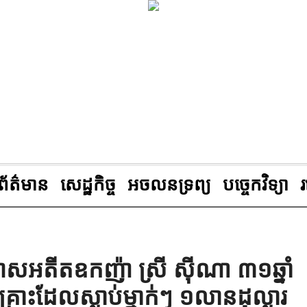
ព័ត៌មាន
សេដ្ឋកិច្ច
អចលនទ្រព្យ
បច្ចេកវិទ្យា
ាទោសអតីតឧកញ៉ា ស្រី ស៊ីណា ៣១ឆ្នាំ
្រោះដែលស្លាប់ម្នាក់ៗ ១លានដុល្លារ