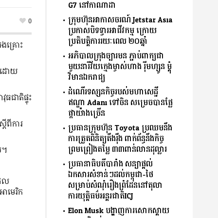
G7 នៅកាណាដា
ក្រុមហ៊ុនអាកាសចរណ៍ Jetstar Asia
0
ប្រកាសបិទទ្វារអាជីវកម្ម ក្រោយ
ប្រតិបត្តិការរយៈពេល ២០ឆ្នាំ
រងគ្រោះ
អភិបាលក្រុងច្បារមន ភ្ជាប់ពាក្យជា
មួយនារីវ័យក្មេងម្ចាស់ហាង រ៉ីមហ្សូន ម្តុំ
រ ដោយ
វិមានឯករាជ្យ
ដំណើរទស្សនកិច្ចរបស់មហាសេដ្ឋី
ធជាតិផ្ទុះ
ឥណ្ឌា Adani ទៅចិន សម្រេចបានផ្លែ
ផ្កាយ៉ាងច្រើន
ដីពីការ
ប្រធានក្រុមហ៊ុន Toyota ប្រឈមនឹង
ការត្រួតពិនិត្យតឹងរ៉ឹង ពាក់ព័ន្ធនឹងកិច្ច
ព្រមព្រៀងតម្លៃ ៣៣ពាន់លានដុល្លារ
ៀល។
ប្រធានាធិបតីបារាំង សន្យាផ្ដល់
ឯកសារសំខាន់ៗដល់កម្ពុជា-ថៃ
ដែល
សម្រាប់សំណុំរឿងព្រំដែននៅតុលា
រអាមេរិក
ការយុតិ្តធម៌អន្តរជាតិICJ
Elon Musk បង្ហាញការសោកស្ដាយ