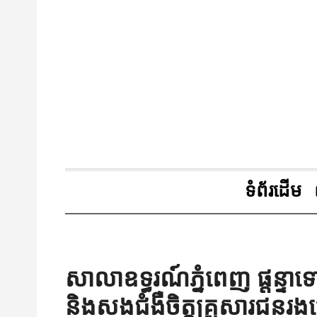
ទំព័រដើម
សាលាឧទ្ធរណ៍ភ្នំពេញ ផ្តន្ទ
និងសងជំងឺចិត្តគ្រួសារជនរងគ