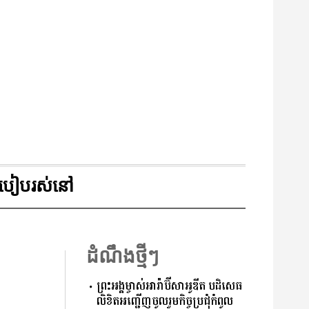
របៀបរស់នៅ
ដំណឹងថ្មីៗ
ព្រះអង្គម្ចាស់អារ៉ាប៊ីសាអូឌីត បដិសេធ
លិខិតអញ្ជើញចូលរួមកិច្ចប្រជុំកំពូល