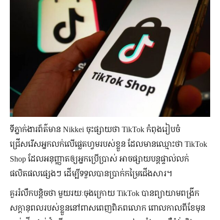
ទីភ្នាក់ងារព័ត៌មាន Nikkei ចុះផ្សាយថា TikTok កំពុងរៀបចំ
ជ្រើសរើសអ្នកលក់លើផ្លេតហ្វមរបស់ខ្លួន ដែលមានឈ្មោះថា TikTok
Shop ដែលអនុញ្ញាតឲ្យអ្នកប្រើប្រាស់ អាចផ្សាយបន្តផ្ទាល់លក់
ផលិតផលផ្សេងៗ ដើម្បីទទួលបានប្រាក់កម្រៃជើងសារ។
គួររំលឹកបន្តិចថា មួយរយៈចុងក្រោយ TikTok បានព្យាយាមពង្រីក
សក្ដានុពលរបស់ខ្លួននៅពាសពេញពិភពលោក ពោលកាលពីខែមុន