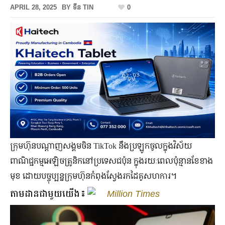
APRIL 28, 2025
BY
ទីន TIN
0
ក្រុមហ៊ុនបណ្ដាញសង្គមចិន TikTok នឹងប្រឡូកចូលក្នុងវិស័យ
ពាណិជ្ជកម្មអេឡិចត្រូនិកនៅប្រទេសជប៉ុន ក្នុងរយៈពេលប៉ុន្មានខែខាង
មុខ ដោយបច្ចុប្បន្នក្រុមហ៊ុនកំពុងស្វែងរកដៃគូសហការ។
តាមដានជាមួយយើង៖
Million Times