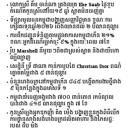
លោកស្រី គឹម ចាន់ណា គ្រងឈុត Elie Saab ថ្ងៃខួប
កំណើតកូនស្រីពៅវ័យ១៩ ឆ្នាំ ស្អាតមិនចាញ់គ្នា
ទីផ្សារ​មូលធន​កម្ពុជា​បង្ហាញ​សញ្ញា​វិជ្ជមាន​ ​ខណៈ​ការ​
កៀរគរ​ទុន​ឆ្នាំ​២០២៦​ ​រំពឹង​ឈានដល់​ ​២​ ​ប៊ីលាន​ដុល្លារ​
ការដឹកជញ្ជូនទំនិញតាមផ្លូវអាកាសកម្ពុជាកើន ២១%
ខណៈអ្នកដំណើរធ្លាក់ចុះ ៩% ក្នុងរយៈពេល ៧ខែ
រ៉ូប Marshell នីមួយៗពិតជាស្រស់ស្អាត និងជាយីហោ
ល្បីល្បាញ
សេដ្ឋិនី ទ្រី ដាណា កាន់កាបូបដៃ Christian Dior ពណ៌
ត្នោតតម្លៃជាង ៥ ពាន់ដុល្លារ
ចំនួន​រោងចក្រ​នៅ​កម្ពុជា​កើន​ ​៨៤៥​ ​បង្កើត​ការងារ​ថ្មី​ជាង​
​៩​ ​ម៉ឺន​កន្លែង​ក្នុង​ឆមាស​ទី ​១​
កម្ពុជានាំចេញអង្ករជាង ៧០០ ពាន់តោន រកចំណូល
បានជាង ៤១៥ លានដុល្លារ ក្នុង ៧ ខែ
កូនស្រីច្បងអ្នកឧកញ៉ា គិត ម៉េង បង្ហាញខ្លួនក្នុងពិធីបើក
ការដ្ឋានសាងសង់រោងចក្រផលិតអាហារ និងភេសជ្ជៈ
របស់ ជីប ម៉ុង