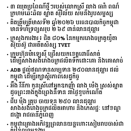
៣ ឈុតប្រពៃណីថ្មីៗរបស់លោកស្រី លាង ធារ៉ា ពណ៌
ក្រហមឆេះឆិល ស្អាត ​ស៊ីវិល័យ សមនឹងរូបសម្ផស្ស
គិត​ត្រឹមត្រីមាស​ទី​២​ ​ឆ្នាំ​២០២៦​ បរធន​បាលកិច្ច​កម្ពុជា​ ​
មាន​ទំហំ​ទ្រព្យ​សរុប​ ​២.៦៩​ ​ពាន់លាន​ដុល្លារ​
ក្រសួង​ការងារ​៖ ​ជិត​ ​៨០​% ​នៃ​កម្មករ​រោងចក្រ​តូយ៉ូតា ​
ស៊ុយ​ស៊ូ ​ជា​អតីត​សិស្ស​ ​TVET​
ក្រុមហ៊ុន​ម៉ាឡេស៊ី ជ្រើសយកខេត្ដពោធិ៍សាត់
ដើម្បីសាងសង់រោងចក្រផលិតទឹកដោះគោ និងគោសាច់
ADB ផ្តល់ឥណទានសម្បទាន ២៥០លានដុល្លារ ដល់
កម្ពុជា ដើម្បីរក្សាស្ថិរភាពសេដ្ឋកិច្ច
អ៊ឹង វីនីកា កូនស្រីពៅអ្នកឧកញ៉ា លាង ម៉េង ស្រស់ស្អាត
ដូចព្រះនាងក្នុងព្រេងនិទាន នាថ្ងៃខួបកំណើត
ជីប ម៉ុង គ្រុប ចាយទុន ២៥០ លានដុល្លារ
សាងសង់រោងចក្រផលិតអាហារ និងភេសជ្ជៈ នៅខណ្ឌ
ដង្កោ រាជធានីភ្នំពេញ
កម្ពុជា​គ្រោង​អភិវឌ្ឍ​ព្រលានយន្តហោះ​សៀមរាប​ចាស់​ជា​
តំបន់​ពហុ​មុខងារ​