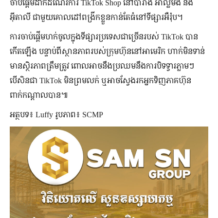
ចាប់ផ្ដើមដាក់ដំណើរការ TikTok Shop នៅបារាំង អាល្លឺម៉ង់ និង
អ៊ីតាលី ជាមួយគោលដៅពង្រីកខ្លួនកាន់តែធំនៅទីផ្សារអឺរ៉ុប។
ការចាប់ផ្ដើមហក់ចូលក្នុងទីផ្សារប្រទេសជាច្រើនរបស់ TikTok បាន
កើតឡើង បន្ទាប់ពីស្ថានភាពរបស់ក្រុមហ៊ុននៅអាមេរិក ហាក់មិនទាន់
មានស្ថិរភាពត្រឹមត្រូវ ពោលអាចនឹងប្រឈមនឹងការបិទទ្វារភ្លាមៗ
បើសិនជា TikTok មិនព្រមលក់ ឬអាចស្វែងរកអ្នកទិញភាគហ៊ុន
ពាក់កណ្ដាលបាន៕
អត្ថបទ៖ Luffy រូបភាព៖ SCMP