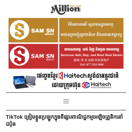
TikTok ត្រៀមខ្លួនប្រឡូកក្នុងទីផ្សារពាណិជ្ជកម្មអេឡិចត្រូនិកនៅ
ជប៉ុន