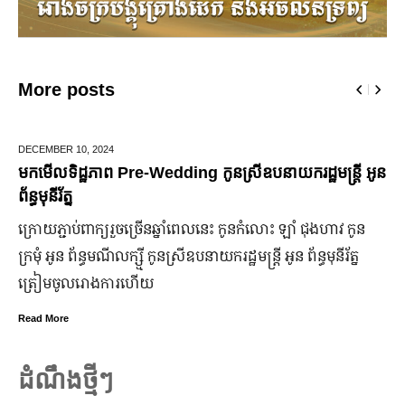
More posts
,
2024
JUNE 25,
2024
ភាព Pre-Wedding កូនស្រីឧបនាយករដ្ឋមន្រ្តី អូន
មកដឹងប្រាក់
ឆ្នាំ២០២៤
​ពាក្យ​រួច​ច្រើន​ឆ្នាំ​ពេលនេះ កូនកំលោះ ឡាំ ជុងហាវ កូន
ក្រុមហ៊ុន Fo
្ធមណីលក្ស្មី កូនស្រី​ឧបនាយករដ្ឋមន្ត្រី អូន ព័ន្ធមុនីរ័ត្ន
ឡើង បើទោះបីវ
រោងការ​ហើយ
ប្រសើរ។
Read More
ដំណឹងថ្មីៗ