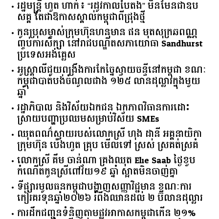
អំណាចផលិតកម្ម
រដ្ឋមន្ត្រី ហួត ហាក់៖ “រដូវកាលបៃតង” មិនមែនជាឧប
សគ្គ តែជាឱកាសស្គាល់កម្ពុជាពីជ្រុងថ្មី
កូនប្រុសម្ចាស់ក្រុមហ៊ុនហនុមាន ផន មុតសុក្រឆពណ្ណ
ញ្ចប់ការសិក្សា នៅរាជបណ្ឌិតសភាយោធា Sandhurst
ប្រទេសអង់គ្លេស
អូស្ត្រាលី​ជួយ​ពង្រឹង​ការ​កែច្នៃ​ស្វាយចន្ទី​នៅ​កម្ពុជា​ ​ខណៈ​
កម្ពុជា​បាត់បង់​ចំណូល​ជាង​ ​១២៥​ ​លាន​ដុល្លារ​ក្នុង​មួយ​
ឆ្នាំ​
រដ្ឋាភិបាល​ ​និង​វិស័យ​ឯកជន ​ឯកភាព​វិធានការ​ដោះ
ស្រាយ​បញ្ហា​ប្រឈម​​សម្រាប់​វិស័យ​ ​SMEs​
ឈុតពណ៌ស្វាយរបស់លោកស្រី ហុង ដានី អគ្គ​នាយិកា​
ក្រុមហ៊ុន ប៉េងហួត គ្រុប មើលទៅ ស្រស់ ស្រគត់ស្រគំ
លោកស្រី គឹម ចាន់ណា គ្រងឈុត Elie Saab ថ្ងៃខួប
កំណើតកូនស្រីពៅវ័យ១៩ ឆ្នាំ ស្អាតមិនចាញ់គ្នា
ទីផ្សារ​មូលធន​កម្ពុជា​បង្ហាញ​សញ្ញា​វិជ្ជមាន​ ​ខណៈ​ការ​
កៀរគរ​ទុន​ឆ្នាំ​២០២៦​ ​រំពឹង​ឈានដល់​ ​២​ ​ប៊ីលាន​ដុល្លារ​