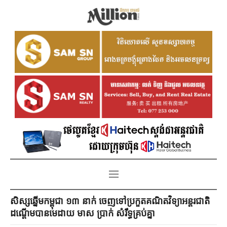
សិស្សឆ្នើមកម្ពុជា ១៣ នាក់ ចេញទៅប្រកួតគណិតវិទ្យាអន្តរជាតិ
ដណ្តើមបានមេដាយ មាស ប្រាក់ សំរឹទ្ធគ្រប់គ្នា