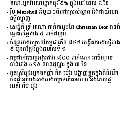
ការដឹកជញ្ជូនទំនិញតាមផ្លូវអាកាសកម្ពុជាកើន ២១%
ខណៈអ្នកដំណើរធ្លាក់ចុះ ៩% ក្នុងរយៈពេល ៧ខែ
រ៉ូប Marshell នីមួយៗពិតជាស្រស់ស្អាត និងជាយីហោ
ល្បីល្បាញ
សេដ្ឋិនី ទ្រី ដាណា កាន់កាបូបដៃ Christian Dior ពណ៌
ត្នោតតម្លៃជាង ៥ ពាន់ដុល្លារ
ចំនួន​រោងចក្រ​នៅ​កម្ពុជា​កើន​ ​៨៤៥​ ​បង្កើត​ការងារ​ថ្មី​ជាង​
​៩​ ​ម៉ឺន​កន្លែង​ក្នុង​ឆមាស​ទី ​១​
កម្ពុជានាំចេញអង្ករជាង ៧០០ ពាន់តោន រកចំណូល
បានជាង ៤១៥ លានដុល្លារ ក្នុង ៧ ខែ
កូនស្រីច្បងអ្នកឧកញ៉ា គិត ម៉េង បង្ហាញខ្លួនក្នុងពិធីបើក
ការដ្ឋានសាងសង់រោងចក្រផលិតអាហារ និងភេសជ្ជៈ
របស់ ជីប ម៉ុង