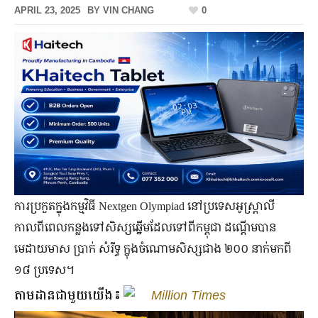
APRIL 23, 2025
BY
VIN CHANG
0
ការប្រកួត​ក្នុង​កម្មវិធី Nextgen Olympiad នៅ​ប្រទេសអូស្ត្រាលី
កាលពី​ពេល​កន្លង​ទៅ​សិស្ស​ឆ្នើម​ដែល​ទៅ​ពី​កម្ពុជា ដណ្ដើម​បាន​
មេដាយមាស ប្រាក់ សំរឹទ្ធ ក្នុង​ចំណោម​សិស្ស​ជាង ២០០ នាក់​មកពី
១៨ ប្រទេស។
តាមដានជាមួយយើង៖
Million Times