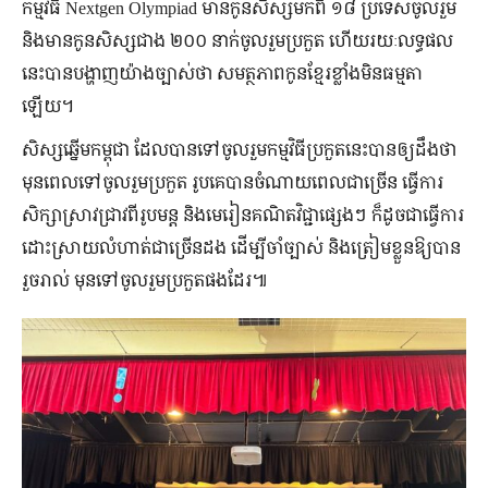
កម្មវិធី Nextgen Olympiad មាន​កូន​សិស្ស​មកពី ១៨ ប្រទេសចូលរួម
និង​មាន​កូន​សិស្ស​ជាង ២០០ នាក់​ចូលរួម​ប្រកួត ហើយ​រយៈលទ្ធផល
នេះបានបង្ហាញយ៉ាងច្បាស់ថា សមត្ថភាព​កូនខ្មែរ​ខ្លាំង​មិនធម្មតា
ឡើយ។
សិស្សឆ្នើមកម្ពុជា ដែលបានទៅចូលរួមកម្មវិធីប្រកួតនេះបាន​ឲ្យដឹងថា
មុន​ពេលទៅចូលរួមប្រកួត រូប​គេ​បាន​ចំណាយ​ពេល​ជាច្រើន ធ្វើ​ការ​
សិក្សាស្រាវជ្រាវ​ពីរូបមន្ត និងមេរៀនគណិតវិជ្ជាផ្សេងៗ ក៏​ដូចជាធ្វើការ
ដោះស្រាយ​លំហាត់ជាច្រើនដង ដើម្បី​ចាំច្បាស់ និងត្រៀមខ្លួនឱ្យបាន
រួចរាល់ មុនទៅចូលរួមប្រកួតផងដែរ៕