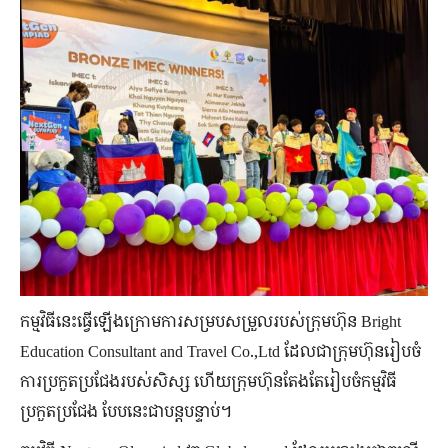
កម្មវិធីនេះធ្វើឡើងក្រោមការសម្របសម្រួលរបស់ក្រុមហ៊ុន Bright
Education Consultant and Travel Co.,Ltd ដែល​ជា​ក្រុមហ៊ុន​រៀបចំ​
ការ​ប្រកួតប្រជែង​របស់​សិស្ស ហើយ​ក្រុមហ៊ុន​តែងតែ​រៀបចំ​កម្មវិធី​
ប្រកួតប្រជែង បែប​នេះ​ជា​បន្តបន្ទាប់។