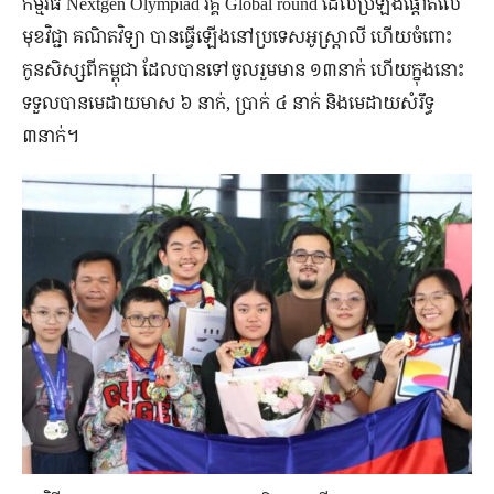
កម្មវិធី Nextgen Olympiad វគ្គ Global round ដែល​ប្រឡង​ផ្ដោត​លើ​
មុខវិជ្ជា គណិតវិទ្យា បាន​ធ្វើ​ឡើង​​នៅ​ប្រទេស​អូស្ត្រាលី ហើយ​ចំពោះ​
កូន​សិស្ស​ពី​កម្ពុជា ដែល​បាន​ទៅ​ចូលរួម​មាន ១៣នាក់ ហើយ​ក្នុង​នោះ​
ទទួល​បាន​មេដាយ​មាស ៦ នាក់, ប្រាក់ ៤ នាក់ និង​មេដាយ​សំរឹទ្ធ
៣នាក់។