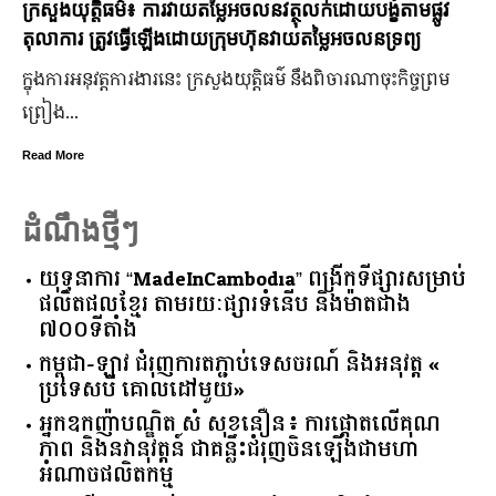
មកមើលទិដ្ឋភាព Pre-Wedding កូនស្រីឧបនាយករដ្ឋមន្រ្តី អូន
ព័ន្ធមុនីរ័ត្ន
ក្រោយ​ភ្ជាប់​ពាក្យ​រួច​ច្រើន​ឆ្នាំ​ពេលនេះ កូនកំលោះ ឡាំ ជុងហាវ កូន
ក្រមុំ អូន ព័ន្ធមណីលក្ស្មី កូនស្រី​ឧបនាយករដ្ឋមន្ត្រី អូន ព័ន្ធមុនីរ័ត្ន
ត្រៀម​ចូល​រោងការ​ហើយ
Read More
ដំណឹងថ្មីៗ
យុទ្ធនាការ “MadeInCambodia” ពង្រីកទីផ្សារសម្រាប់
ផលិតផលខ្មែរ តាមរយៈផ្សារទំនើប និងម៉ាតជាង
៧០០ទីតាំង
កម្ពុជា​-​ឡាវ ​ជំរុញ​ការ​តភ្ជាប់​ទេសចរណ៍​ ​និង​អនុវត្ត​ ​«​
ប្រទេស​បី ​គោលដៅ​មួយ​»
អ្នកឧកញ៉ាបណ្ឌិត សំ សុខនឿន៖ ការផ្តោតលើគុណ
ភាព និងនវានុវត្តន៍ ជាគន្លឹះជំរុញចិនឡើងជាមហា