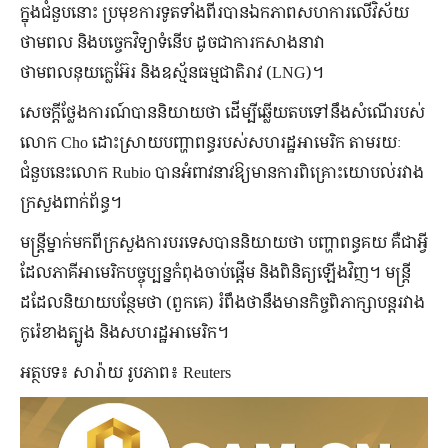
ក្នុងជំនួបនោះ ប្រមុខការទូតទាំងពីរបានឯកភាពសហការលើវិស័យ
ថាមពល និងបច្ចេកវិទ្យាទំនើប ដូចជាការកសាងនាវា
ថាមពលនុយក្លេអ៊ែរ និងឧស្ម័នធម្មជាតិរាវ (LNG)។
សេចក្តីថ្លែងការណ៍បាននិយាយថា ដើម្បីឆ្លើយតបទៅនឹងសំណើរបស់
លោក Cho ដោះស្រាយបញ្ហាពន្ធរបស់សហរដ្ឋអាមេរិក តាមរយៈ
ជំនួបនេះលោក Rubio បានអំពាវនាវឱ្យមានការពិគ្រោះយោបល់រវាង
ក្រសួងពាក់ព័ន្ធ។
មន្ត្រីម្នាក់មកពីក្រសួងការបរទេសបាននិយាយថា បញ្ហាពន្ធគយ គឺជាអ្វី
ដែលភាគីអាមេរិកបច្ចុប្បន្នកំពុងចាប់ផ្តើម និងពិនិត្យឡើងវិញ។ មន្រ្តី
ដដែលនិយាយបន្ថែមថា (ពួកគេ) រំពឹងថានឹងមានកិច្ចពិភាក្សាបន្តរវាង
កូរ៉េខាងត្បូង និងសហរដ្ឋអាមេរិក។
អត្ថបទ៖ សារ៉ាយ រូបភាព៖ Reuters