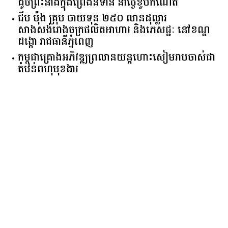
ដូចព្រះនាងក្នុងព្រេងនិទាន នាថ្ងៃខួបកំណើត
ជីប ម៉ុង គ្រុប ចាយទុន ២៥០ លានដុល្លារ
សាងសង់រោងចក្រផលិតអាហារ និងភេសជ្ជៈ នៅខណ្ឌ
ដង្កោ រាជធានីភ្នំពេញ
កម្ពុជា​គ្រោង​អភិវឌ្ឍ​ព្រលានយន្តហោះ​សៀមរាប​ចាស់​ជា​
តំបន់​ពហុ​មុខងារ​