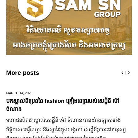
More posts
25
DECEMBER 28,
្រេននៃ​ fashion គ្រឿងពេជ្ររបស់សេដ្ឋីនី ម៉ៅ
ឆ្លងឆ្នាំសកល 
ជើងរយៈពេល 
ស្គាល់​សេដ្ឋី​នី ម៉ៅ ចំណាន បាន​យ៉ាង​ច្បាស់​ទាំង​
ដើម្បីជំរុញ 
ិ៍ឈ្មោះ និង​ស្នាដៃ​ក្នុង​សង្គម។ សេដ្ឋី​នី​រូប​នេះ​ជា​មនុស្ស​
កាន់តែរស់រវើ