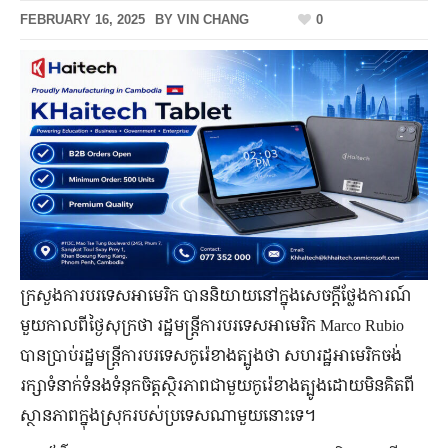
FEBRUARY 16, 2025
BY
VIN CHANG
0
ក្រសួងការបរទេសអាមេរិក បាននិយាយនៅក្នុងសេចក្តីថ្លែងការណ៍
មួយកាលពីថ្ងៃសុក្រថា រដ្ឋមន្ត្រីការបរទេសអាមេរិក Marco Rubio
បានប្រាប់រដ្ឋមន្ត្រីការបរទេសកូរ៉េខាងត្បូងថា សហរដ្ឋអាមេរិកចង់
រក្សាទំនាក់ទំនងទំនុកចិត្តស្ថិរភាពជាមួយកូរ៉េខាងត្បូងដោយមិនគិតពី
ស្ថានភាពក្នុងស្រុករបស់ប្រទេសណាមួយនោះទេ។