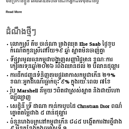
្លួន តែងតែ​ឱនលំទោន​ដាក់​អ្នក​ដទៃ​មុន​ជានិច្ច
ឆ្នាំសកល ២០
នឹងបើកឱ្យដំណ
៣ថ្ងៃ
Read More
ដំណឹងថ្មីៗ
លោកស្រី គឹម ចាន់ណា គ្រងឈុត Elie Saab ថ្ងៃខួប
កំណើតកូនស្រីពៅវ័យ១៩ ឆ្នាំ ស្អាតមិនចាញ់គ្នា
ទីផ្សារ​មូលធន​កម្ពុជា​បង្ហាញ​សញ្ញា​វិជ្ជមាន​ ​ខណៈ​ការ​
កៀរគរ​ទុន​ឆ្នាំ​២០២៦​ ​រំពឹង​ឈានដល់​ ​២​ ​ប៊ីលាន​ដុល្លារ​
ការដឹកជញ្ជូនទំនិញតាមផ្លូវអាកាសកម្ពុជាកើន ២១%
ខណៈអ្នកដំណើរធ្លាក់ចុះ ៩% ក្នុងរយៈពេល ៧ខែ
រ៉ូប Marshell នីមួយៗពិតជាស្រស់ស្អាត និងជាយីហោ
ល្បីល្បាញ
សេដ្ឋិនី ទ្រី ដាណា កាន់កាបូបដៃ Christian Dior ពណ៌
ត្នោតតម្លៃជាង ៥ ពាន់ដុល្លារ
ចំនួន​រោងចក្រ​នៅ​កម្ពុជា​កើន​ ​៨៤៥​ ​បង្កើត​ការងារ​ថ្មី​ជាង​