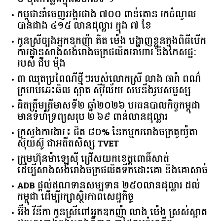
​៩​ ​ម៉ឺន​កន្លែង​ក្នុង​ឆមាស​ទី ​១​
កម្ពុជានាំចេញអង្ករជាង ៧០០ ពាន់តោន រកចំណូល
បានជាង ៤១៥ លានដុល្លារ ក្នុង ៧ ខែ
កូនស្រីច្បងអ្នកឧកញ៉ា គិត ម៉េង បង្ហាញខ្លួនក្នុងពិធីបើក
ការដ្ឋានសាងសង់រោងចក្រផលិតអាហារ និងភេសជ្ជៈ
របស់ ជីប ម៉ុង
៣ ឈុតប្រពៃណីថ្មីៗរបស់លោកស្រី លាង ធារ៉ា ពណ៌
ក្រហមឆេះឆិល ស្អាត ​ស៊ីវិល័យ សមនឹងរូបសម្ផស្ស
គិត​ត្រឹមត្រីមាស​ទី​២​ ​ឆ្នាំ​២០២៦​ បរធន​បាលកិច្ច​កម្ពុជា​ ​
មាន​ទំហំ​ទ្រព្យ​សរុប​ ​២.៦៩​ ​ពាន់លាន​ដុល្លារ​
ក្រសួង​ការងារ​៖ ​ជិត​ ​៨០​% ​នៃ​កម្មករ​រោងចក្រ​តូយ៉ូតា ​
ស៊ុយ​ស៊ូ ​ជា​អតីត​សិស្ស​ ​TVET​
ក្រុមហ៊ុន​ម៉ាឡេស៊ី ជ្រើសយកខេត្ដពោធិ៍សាត់
ដើម្បីសាងសង់រោងចក្រផលិតទឹកដោះគោ និងគោសាច់
ADB ផ្តល់ឥណទានសម្បទាន ២៥០លានដុល្លារ ដល់
កម្ពុជា ដើម្បីរក្សាស្ថិរភាពសេដ្ឋកិច្ច
អ៊ឹង វីនីកា កូនស្រីពៅអ្នកឧកញ៉ា លាង ម៉េង ស្រស់ស្អាត