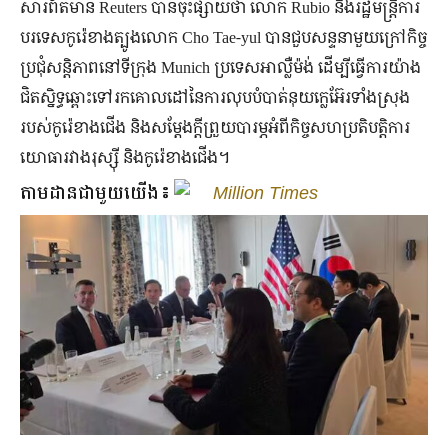
សារព័ត៌មាន Reuters បានចុះផ្សាយថា លោក Rubio និងរដ្ឋមន្ត្រីការ
បរទេសកូរ៉េខាងត្បូងលោក Cho Tae-yul បានជួបសន្ទនាមួយក្រៅកិច្ច
ប្រជុំសន្តិភាពនៅទីក្រុង Munich ប្រទេសអាល្លឺម៉ង់ ដើម្បីធ្វើការយ៉ាង
ជិតស្និទ្ធឆ្ពោះទៅរកគោលដៅនៃការលុបបំបាត់នុយក្លេអ៊ែរទាំងស្រុង
របស់កូរ៉េខាងជើង និងសម្តែងក្តីព្រួយបារម្ភអំពីកិច្ចសហប្រតិបត្តិការ
យោធារវាងរុស្ស៊ី និងកូរ៉េខាងជើង។
តាមដានជាមួយយើង៖
Million Times