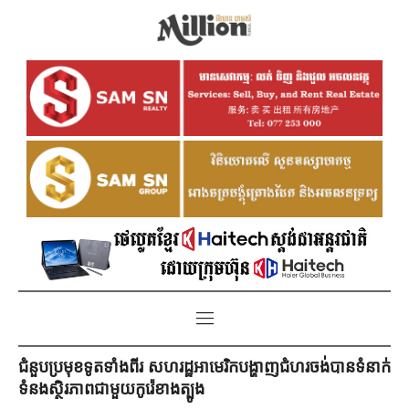
ជំនួបប្រមុខទូតទាំងពីរ សហរដ្ឋអាមេរិកបង្ហាញជំហរចង់បានទំនាក់
ទំនងស្ថិរភាពជាមួយកូរ៉េខាងត្បូង