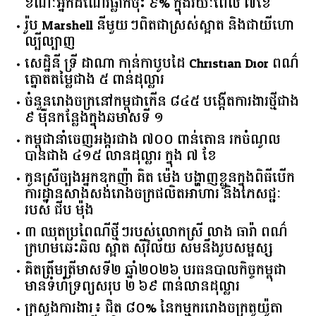
ខណៈអ្នកដំណើរធ្លាក់ចុះ ៩% ក្នុងរយៈពេល ៧ខែ
រ៉ូប Marshell នីមួយៗពិតជាស្រស់ស្អាត និងជាយីហោ
ល្បីល្បាញ
សេដ្ឋិនី ទ្រី ដាណា កាន់កាបូបដៃ Christian Dior ពណ៌
ត្នោតតម្លៃជាង ៥ ពាន់ដុល្លារ
ចំនួន​រោងចក្រ​នៅ​កម្ពុជា​កើន​ ​៨៤៥​ ​បង្កើត​ការងារ​ថ្មី​ជាង​
​៩​ ​ម៉ឺន​កន្លែង​ក្នុង​ឆមាស​ទី ​១​
កម្ពុជានាំចេញអង្ករជាង ៧០០ ពាន់តោន រកចំណូល
បានជាង ៤១៥ លានដុល្លារ ក្នុង ៧ ខែ
កូនស្រីច្បងអ្នកឧកញ៉ា គិត ម៉េង បង្ហាញខ្លួនក្នុងពិធីបើក
ការដ្ឋានសាងសង់រោងចក្រផលិតអាហារ និងភេសជ្ជៈ
របស់ ជីប ម៉ុង
៣ ឈុតប្រពៃណីថ្មីៗរបស់លោកស្រី លាង ធារ៉ា ពណ៌
ក្រហមឆេះឆិល ស្អាត ​ស៊ីវិល័យ សមនឹងរូបសម្ផស្ស
គិត​ត្រឹមត្រីមាស​ទី​២​ ​ឆ្នាំ​២០២៦​ បរធន​បាលកិច្ច​កម្ពុជា​ ​
មាន​ទំហំ​ទ្រព្យ​សរុប​ ​២.៦៩​ ​ពាន់លាន​ដុល្លារ​
ក្រសួង​ការងារ​៖ ​ជិត​ ​៨០​% ​នៃ​កម្មករ​រោងចក្រ​តូយ៉ូតា ​