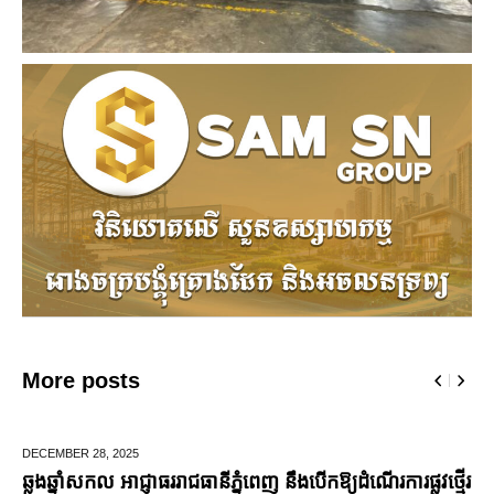
More posts
DECEMBER 28,
2025
ឆ្លងឆ្នាំសកល អាជ្ញាធររាជធានីភ្នំពេញ នឹងបើកឱ្យដំណើរការផ្លូវថ្មើរ