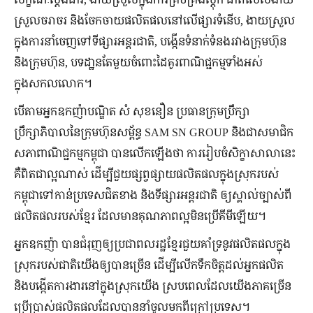
ស្រួលចរាចរ និងចែកចាយផលិតផលនៅលើផ្សារទំនើប, ងាយស្រួល
ក្នុងការនាំចេញទៅទីផ្សារអន្តរជាតិ, បង្កើនទំនាក់ទំនងរវាងក្រុមហ៊ុន
និងក្រុមហ៊ុន, បទដា្ឋនតែមួយចំពោះដៃគូរពាណិជ្ជកម្មទាំងអស់
ក្នុងសកលលោក។
បើតាមអ្នកឧកញ៉ាបណ្ឌិត សំ សុខនឿន ប្រធានក្រុមប្រឹក្សា
ប្រឹក្សាភិបាលនៃក្រុមហ៊ុនសម្ព័ន្ធ SAM SN GROUP និងជាសមាជិក
សភាពាណិជ្ជកម្មកម្ពុជា បានលើកឡើងថា ការរៀបចំសិក្ខាសាលានេះ
គឺពិតជាល្អណាស់ ដើម្បីជួយផ្សព្វផ្សាយផលិតផលក្នុងស្រុករបស់
កម្ពុជាទៅកាន់ប្រទេសជិតខាង និងទីផ្សារអន្តរជាតិ ឲ្យស្គាល់ច្បាស់ពី
ផលិតផលរបស់ខ្មែរ ដែលមានគុណភាពល្អមិនប្រើគីមីឡើយ។
អ្នកឧកញ៉ា បានជំរុញឲ្យប្រជាពលរដ្ឋខ្មែរជួយគាំទ្រនូវផលិតផលក្នុង
ស្រុករបស់ជាតិយើងឲ្យបានច្រើន ដើម្បីលើកទឹកចិត្តដល់អ្នកផលិត
និងបង្កើតការងារនៅក្នុងស្រុកយើង ស្របពេលដែលយើងភាគច្រើន
ប្រើប្រាស់ផលិតផលដែលបាននាំចូលមកពីក្រៅប្រទេស។