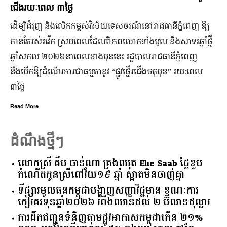
ជើងរយៈពេល ៣ថ្ងៃ
ដើម្បីជំរុញ និងលើកកម្ពស់វិស័យទេសចរណ៍នៅរាជធានីភ្នំពេញ ឱ្យ
កាន់តែរស់រវើក ស្របពេលដែលពិភពលោកទាំងមូល នឹង​សាទរឆ្នាំថ្មី
ឆ្នាំសកល ២០២៦នាពេលខាងមុននេះ រដ្ឋបាលរាជធានីភ្នំពេញ
នឹងបើកឱ្យដំណើរការជាធម្មតានូវ “ផ្លូវថ្មើរជើងចតុមុខ” រយៈពេល
៣ថ្ងៃ
Read More
ដំណឹងថ្មីៗ
លោកស្រី គឹម ចាន់ណា គ្រងឈុត Elie Saab ថ្ងៃខួប
កំណើតកូនស្រីពៅវ័យ១៩ ឆ្នាំ ស្អាតមិនចាញ់គ្នា
ទីផ្សារ​មូលធន​កម្ពុជា​បង្ហាញ​សញ្ញា​វិជ្ជមាន​ ​ខណៈ​ការ​
កៀរគរ​ទុន​ឆ្នាំ​២០២៦​ ​រំពឹង​ឈានដល់​ ​២​ ​ប៊ីលាន​ដុល្លារ​
ការដឹកជញ្ជូនទំនិញតាមផ្លូវអាកាសកម្ពុជាកើន ២១%