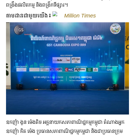
ពង្រឹងផលិតកម្ម និងពង្រីកទីផ្សារ។
តាមដានជាមួយយើង៖
Million Times
ឧកញ៉ា ងួន ម៉េងតិច អគ្គនាយកសភាពាណិជ្ជកម្មកម្ពុជា តំណាងអ្នក
ឧកញ៉ា គិត ម៉េង ប្រធានសភាពាណិជ្ជកម្មកម្ពុជា និងជាប្រធានក្រុម