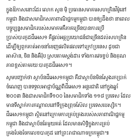
ក្នុងឱកាសនោះដែរ លោក សួន ម៉ិ ប្រធានសមាគមសហគ្រិនវីម៉ូនៅ
កម្ពុជា និងជាសមាជិកសភាពាណិជ្ជកម្មកម្ពុជា បានឲ្យដឹងថា នាពេល
បច្ចុប្បន្នសមាជិករបស់សមាគមគឺភាគច្រើនបានការប្រើ
ប្រាស់បារកូដជីអេស១ គឺផ្តល់អត្ថប្រយោជន៍ជាច្រើនដល់សហគ្រិន
ដើម្បីឲ្យពួកគាត់អាចនាំចេញផលិតផលទៅក្រៅប្រទេស ដូចជា
អាស៊ាន, ចិន និងអឺរ៉ុប ស្របតាមស្តង់ដារ ទាំងការវេចខ្ចប់ និងគុណ
ភាពខ្ពស់តាមរយៈបារកូដជីអេស១។
សូមបញ្ជាក់ថា ស្ថាប័នជីអេស១កម្ពុជា គឺជាស្ថាប័នមិនស្វែងរកប្រាក់
ចំណេញ បានទទួលអាជ្ញាប័ណ្ណពីជីអេស១ អន្តរជាតិ នៅក្នុងឆ្នាំ
២០០៣ និងជាសមាជិកទី១០០ នៃសមាជិកទាំង ១១៨ ប្រទេស ដែល
មានទីស្នាក់ការកណ្តាលនៅទីក្រុងព្រុចស៊ែល ប្រទេសបេស្សិក។
ជីអេស១កម្ពុជា ស្ថិតនៅក្រោមការគ្រប់គ្រងរបស់សភាពាណិជ្ជកម្ម
កម្ពុជា និងជាស្ថាប័នតែមួយគត់ ដែលមានសិទ្ធិក្នុងការគ្រប់
គ្រងបែងចែកលេខបារកូដ នៅព្រះរាជាណាចក្រកម្ពុជា៕