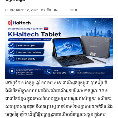
FEBRUARY 12, 2025
BY
ទីន TIN
0
នៅថ្ងៃទី១២ ខែកុម្ភៈ ឆ្នាំ២០២៥ សភាពាណិជ្ជកម្មកម្ពុជា បានរៀបចំ
ពិធីបើកសិក្ខាសាលាអមពិព័រណ៍ពាណិជ្ជកម្មជីអេស១កម្ពុជា ៨៨៤
ជាលើកដំបូង ក្នុងគោលបំណងត្រួសត្រាយផ្លូវដល់សិប្បករ, ផលិតករ,
សហគ្រាសធុនតូច និងមធ្យម ឲ្យមានទំនាក់ទំនងគ្នាចាប់យកគំនិត និង
បច្ចេកវិទ្យាថ្មីៗ ដើម្បីធ្វើបច្ចុប្បន្នភាពលើអាជីវកម្មរបស់ខ្លួន ក្នុងការ