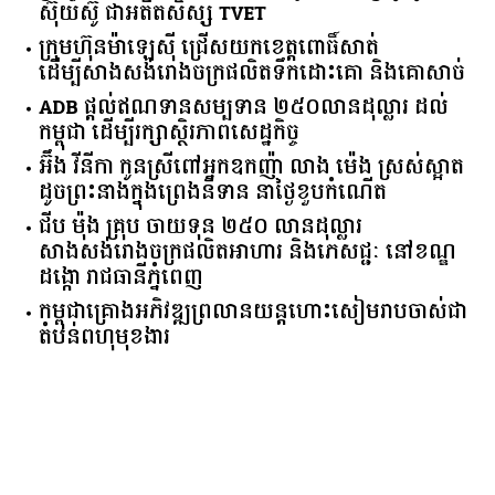
ស៊ុយ​ស៊ូ ​ជា​អតីត​សិស្ស​ ​TVET​
ក្រុមហ៊ុន​ម៉ាឡេស៊ី ជ្រើសយកខេត្ដពោធិ៍សាត់
ដើម្បីសាងសង់រោងចក្រផលិតទឹកដោះគោ និងគោសាច់
ADB ផ្តល់ឥណទានសម្បទាន ២៥០លានដុល្លារ ដល់
កម្ពុជា ដើម្បីរក្សាស្ថិរភាពសេដ្ឋកិច្ច
អ៊ឹង វីនីកា កូនស្រីពៅអ្នកឧកញ៉ា លាង ម៉េង ស្រស់ស្អាត
ដូចព្រះនាងក្នុងព្រេងនិទាន នាថ្ងៃខួបកំណើត
ជីប ម៉ុង គ្រុប ចាយទុន ២៥០ លានដុល្លារ
សាងសង់រោងចក្រផលិតអាហារ និងភេសជ្ជៈ នៅខណ្ឌ
ដង្កោ រាជធានីភ្នំពេញ
កម្ពុជា​គ្រោង​អភិវឌ្ឍ​ព្រលានយន្តហោះ​សៀមរាប​ចាស់​ជា​
តំបន់​ពហុ​មុខងារ​