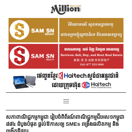
សភាពាណិជ្ជកម្មកម្ពុជា រៀបចំពិព័រណ៍ពាណិជ្ជកម្មជីអេស១កម្ពុជា
៨៨៤ ដំបូងបំផុត ផ្ដល់ឱកាសឲ្យ SMEs ពង្រឹងផលិតកម្ម និង
ពង្រីកទីផ្សារ