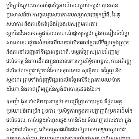
ប្រឹក្សាពិគ្រោះយោបល់ធុរកិច្ចអាស៊ានសម្រាប់កម្ពុជា បានមាន
ប្រសាសន៍ថា ការចូលរួមសហការរបស់ម្ចាស់ឧបត្ថកម្មវិធី, ដៃគូ
សហការ និងការខិតខំប្រឹងប្រែងរបស់ក្រុមការងារ
ស្ថាប័នជីអេស១កម្ពុជានៃសភាពាណិជ្ជកម្មកម្ពុជា ក្នុងការរៀបចំសិក្ខា
សាលានេះ ផ្តោតសំខាន់លើចរាចរផលិតផលខ្មែរលើទីផ្សារក្នុងស្រុក
និងការនាំចេញទៅទីផ្សារអន្តរជាតិ, បច្ចេកវិទ្យាសម្រាប់ជំរុញឲ្យ
ផលិតកម្ម និងការដឹកជញ្ជូនឈានទៅរកប្រសិទ្ធិភាពខ្ពស់, ការអភិវឌ្ឍ
ផលិតផលកម្ពុជាឲ្យកាន់តែមានគុណភាព សុវត្ថិភាព តម្លៃល្អ និង
ស្តង់ដារ ព្រមទាំងជំរុញទីផ្សារផលិតខ្មែរលើទីផ្សារតាមរយៈម៉ាក
យីហោ និងភាពត្រឹមត្រូវនៃស្តង់ដារបារកូដផងដែរ។
ឧកញ៉ា ងួន ម៉េងតិច បានបន្តថា ការប្រើប្រាស់បារកូដ គឺផ្តល់អត្ថ
ប្រយោជន៍ជាច្រើន ដូចជា៖ ប្រសិទ្ធភាពក្នុងការបង្ហាញពីប្រភពដើមនៃ
ផលិតផល, កាត់បន្ថយកំហុសឆ្គង ហានិភ័យ ចំណេញពេលវេលា ក្នុង
សង្វាក់ផលិតកម្ម, លើកកម្ពស់ផលិតផលឲ្យមានការទទួលស្គាល់ជា
លក្ខណៈស្តង់ដារ, ងាយស្រួលក្នុងការគ្រប់គ្រងស្តុក ជាពិសេសងាយ