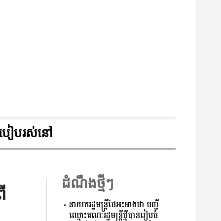
របៀបរស់នៅ
ដំណឹងថ្មីៗ
ើ
នាយករដ្ឋមន្ត្រីថៃអះអាងថា បញ្ជី
ឈ្មោះគណៈរដ្ឋមន្ត្រីថ្មីបានរៀបចំ