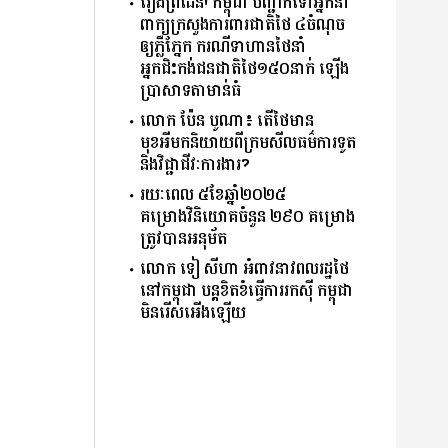
រឿងព្រំដែន! កម្ពុជា បញ្ជាក់ទៅអ្នកនាំ
ពាក្យក្រសួងការពារជាតិថៃ ៤ចំណុច
ឲ្យភ្លឺភ្នែក ករណីទាហានថៃនាំ
អ្នកជិះកង់ជនជាតិថៃ១៥០នាក់ ឡើង
ប្រាសាទតាមាន់ធំ
លោក ប៉ែន បូណា៖ តើថៃមាន
មុខអីមកនិយាយពីក្រមសីលធម៌ការទូត
និងវិជ្ជាជីវៈការងារ?
រយៈពេល ៥ខែឆ្នាំ២០២៥
គម្រោងវិនិយោគចំនួន ២៩០ គម្រោង
ត្រូវបានអនុម័ត
លោក ទៀ សីហា អំពាវនាវពលរដ្ឋថៃ
នៅកម្ពុជា បន្តខិតខំធ្វើការរកសុី កម្ពុជា
មិនរើសអើងឡើយ