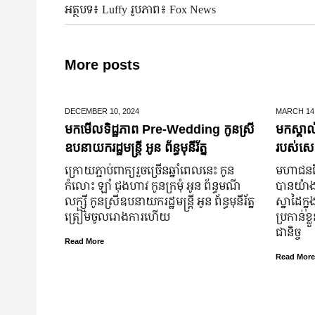
អត្ថបទ៖ Luffy រូបភាព៖ Fox News
More posts
DECEMBER 10,
2024
MARCH 14
មកមើលទិដ្ឋភាព Pre-Wedding កូនស្រី
មកស្គាល
ឧបនាយករដ្ឋមន្រ្តី អូន ព័ន្ធមុនីរ័ត្ន
របស់សេដ
ក្រោយ​ភ្ជាប់​ពាក្យ​រួច​ច្រើន​ឆ្នាំ​ពេលនេះ កូន
មហាជន​ពិ
កំលោះ ឡាំ ជុងហាវ កូនក្រមុំ អូន ព័ន្ធមណី
បាន​យ៉ាង​ច
លក្ស្មី កូនស្រី​ឧបនាយករដ្ឋមន្ត្រី អូន ព័ន្ធមុនីរ័ត្ន
ស្នាដៃ​ក្ន
ត្រៀម​ចូល​រោងការ​ហើយ
ប្រកាន់​ខ
ជានិច្ច
Read More
Read More