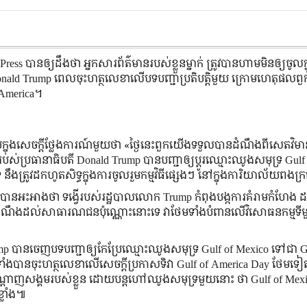
ed Press បានឲ្យដឹងថា អ្នកសារព័ត៌មានរបស់ខ្លួនម្នាក់ ត្រូវបានហាមមិនឲ្យចូលក្
Donald Trump ពេលចុះហត្ថលេខាលើបទបញ្ជាប្រតិបត្តិមួយ ក្រោមហេតុផលពួ
 America។
ាយក្នុងសេចក្ដីថ្លែងការណ៍មួយថា «ថ្ងៃនេះពួកយើងទទួលបានដំណឹងពីសេតវិម
របស់ប្រធានាធិបតី Donald Trump បានបញ្ជាឲ្យប្ដូរឈ្មោះឈូងសមុទ្រ Gulf
នឹងត្រូវដកហូតសិទ្ធក្នុងការចូលរួមកម្មវិធីផ្សេងៗ នៅក្នុងការិយាល័យពងក
ដោយបានអះអាងថា ទង្វើរបស់រដ្ឋបាលលោក Trump កំពុងបង្កការគំរាមកំហែង 
ជូនដំណឹងដល់សាធារណជនប៉ុណ្ណោះនោះទេ វាថែមទាំងបំពានលើវិសោធនកម្មទី
mp បានចេញបទបញ្ជាឲ្យកែប្រែឈ្មោះឈូងសមុទ្រ Gulf of Mexico ទៅជា Gu
មទាំងបានចុះហត្ថលេខាលើសេចក្ដីប្រកាសទិវា Gulf of America Day ថែមទៀ
ូលើបណ្ដាញសង្គមរបស់ខ្លួន ដោយបន្តហៅឈូងសមុទ្រមួយនោះ ថា Gulf of Me
្លាំង៕