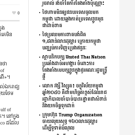
រួចរាល់ រង់ចាំតែការតែងតាំងប៉ុណ្ណោះ
ថៃហាមមិនឲ្យជនបរទេសចូលមក
0
កម្ពុជា ដោយឆ្លងកាត់ប្រទេសខ្លួនមុន
ជាដាច់ខាត
នុង
ថៃប្រឈមការខាតបង់ជិត
កគេមិន
១,៥ពាន់លានដុល្លារ ក្រោយកម្ពុជា
បញ្ឈប់ការទិញប្រេងឥន្ធនៈ
ស្ថាបនិកបក្ស United Thai Nation
ប្រឆាំងដាច់អហង្ការ ចំពោះការ
ានថា
តែងតាំងមេបក្សខ្លួនក្នុងជួរគណៈរដ្ឋមន្ត្រី
 of
ថ្មី
្រពើ»។
លោក វង្សី វិស្សុត៖ ចក្ខុវិស័យកម្ពុជា
ដល់ឯករាជ្យ
ឆ្នាំ២០៥០ គឺជាមហិច្ឆតាខ្ពស់ដែលរាជ
មួយថែម
រដ្ឋាភិបាលចាំបាច់បានផ្ដោតជាសំខាន់
និងយកចិត្ដទុកដាក់
lf of
ក្រុមហ៊ុន Trump Organization
ត។ នៅក្នុង
ចាយលុយសុទ្ធ ១៦០លានដុល្លារ
xico ដដែល
ដើម្បីទូទាត់បំណុល