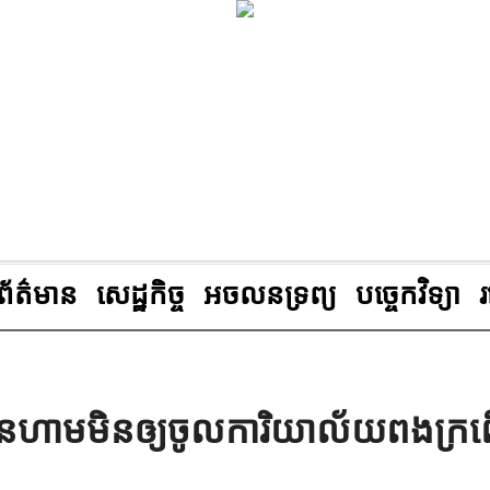
ព័ត៌មាន
សេដ្ឋកិច្ច
អចលនទ្រព្យ
បច្ចេកវិទ្យា
ូវបានហាមមិនឲ្យចូលការិយាល័យពងក្រព