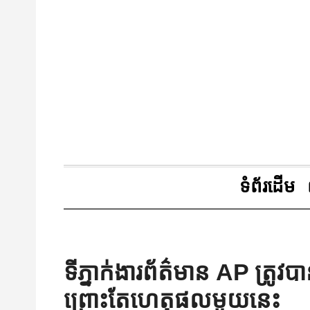
ទំព័រដើម
ទីភ្នាក់ងារព័ត៌មាន AP ត្រ
ព្រោះតែហេតុផលមួយនេះ