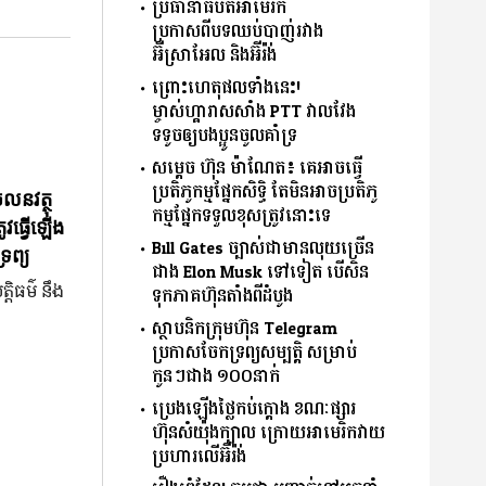
ប្រធានាធិបតីអាមេរិក
ប្រកាសពីបទឈប់បាញ់រវាង
អ៊ីស្រាអែល និងអ៊ីរ៉ង់
ព្រោះហេតុផលទាំងនេះ!
ម្ចាស់ហ្គារាសសាំង PTT វាលវែង
ទទូចឲ្យបងប្អូនចូលគាំទ្រ
សម្តេច ហ៊ុន ម៉ាណែត៖ គេអាចធ្វើ
ប្រតិភូកម្មផ្នែកសិទ្ធិ តែមិនអាចប្រតិភូ
ចលនវត្ថុ
កម្មផ្នែកទទួលខុសត្រូវនោះទេ
ូវធ្វើឡើង
Bill Gates ច្បាស់ជាមានលុយច្រើន
រព្យ
ជាង Elon Musk ទៅទៀត បើសិន
្តិធម៌ នឹង
ទុកភាគហ៊ុនតាំងពីដំបូង
ស្ថាបនិកក្រុមហ៊ុន Telegram
ប្រកាសចែកទ្រព្យសម្បត្តិ សម្រាប់
កូនៗជាង ១០០នាក់
ប្រេងឡើងថ្លៃកប់ក្ដោង ខណៈផ្សារ
ហ៊ុនសំយ៉ុងក្បាល ក្រោយអាមេរិកវាយ
ប្រហារលើអ៊ីរ៉ង់