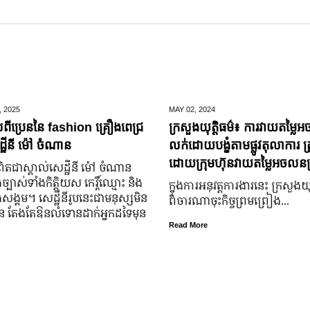
,
2025
MAY 02,
2024
់ពីប្រេននៃ​ fashion គ្រឿងពេជ្រ
ក្រសួងយុត្តិធម៌៖ ការវាយតម្លៃអ
្ឋីនី ម៉ៅ ចំណាន
លក់ដោយបង្ខំតាមផ្លូវតុលាការ ត្រ
ដោយក្រុមហ៊ុនវាយតម្លៃអចលនទ្
តជា​ស្គាល់​សេដ្ឋី​នី ម៉ៅ ចំណាន
្បាស់​ទាំង​កិត្តិយស កេរ្តិ៍ឈ្មោះ និង​
ក្នុងការអនុវត្តការងារនេះ ក្រសួងយុត
ុង​សង្គម។ សេដ្ឋី​នី​រូប​នេះ​ជា​មនុស្ស​មិន​
ពិចារណាចុះកិច្ចព្រមព្រៀង...
្លួន តែងតែ​ឱនលំទោន​ដាក់​អ្នក​ដទៃ​មុន​
Read More