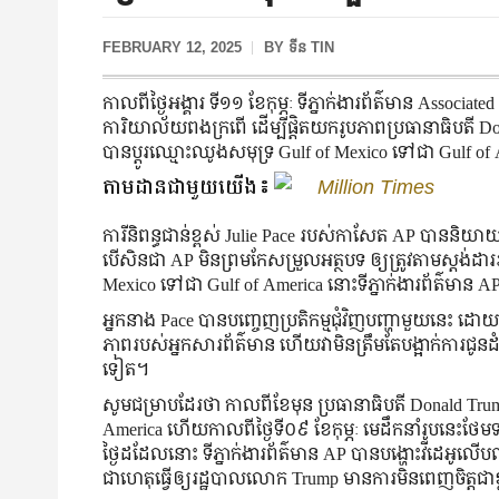
FEBRUARY 12, 2025
BY
ទីន TIN
កាលពីថ្ងៃអង្គារ ទី១១ ខែកុម្ភៈ ទីភ្នាក់ងារព័ត៌មាន Associat
ការិយាល័យពងក្រពើ ដើម្បីផ្ដិតយករូបភាពប្រធានាធិបតី 
បានប្ដូរឈ្មោះឈូងសមុទ្រ Gulf of Mexico ទៅជា Gulf of
តាមដានជាមួយយើង៖
Million Times
ការីនិពន្ធជាន់ខ្ពស់ Julie Pace របស់កាសែត AP បាននិយ
បើសិនជា AP មិនព្រមកែសម្រួលអត្ថបទ ឲ្យត្រូវតាមស្តង់ដារ
Mexico ទៅជា Gulf of America នោះទីភ្នាក់ងារព័ត៌មាន AP 
អ្នកនាង Pace បានបញ្ចេញប្រតិកម្មជុំវិញបញ្ហាមួយនេះ 
ភាពរបស់អ្នកសារព័ត៌មាន ហើយវាមិនត្រឹមតែបង្អាក់ការ
ទៀត។
សូមជម្រាបដែរថា កាលពីខែមុន ប្រធានាធិបតី Donald Tru
America ហើយកាលពីថ្ងៃទី០៩ ខែកុម្ភៈ មេដឹកនាំរូបនេះថែ
ថ្ងៃដដែលនោះ ទីភ្នាក់ងារព័ត៌មាន AP បានបង្ហោះវីដេអ
ជាហេតុធ្វើឲ្យរដ្ឋបាលលោក Trump មានការមិនពេញចិត្តជាខ