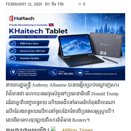
FEBRUARY 11, 2025
BY
ទីន TIN
0
នាយករដ្ឋមន្ត្រី Anthony Albanese បានបង្ហើបប្រាប់បណ្ដាញសារ
ព័ត៌មានថា លោកបានតេទូរស័ព្ទទៅប្រធានាធិបតី Donald Trump
ជជែកគ្នាពីបញ្ហាពន្ធគយ ហើយមេដឹកនាំអាមេរិកកំពុងពិចារណា
លើកលែងពន្ធគយលើការនាំចូលដែកថែបពីប្រទេសអូស្ត្រាលី។
នេះបើតាមការចុះផ្សាយពីសារព័ត៌មាន Reuters។
តាមដានជាមួយយើង៖
Million Times