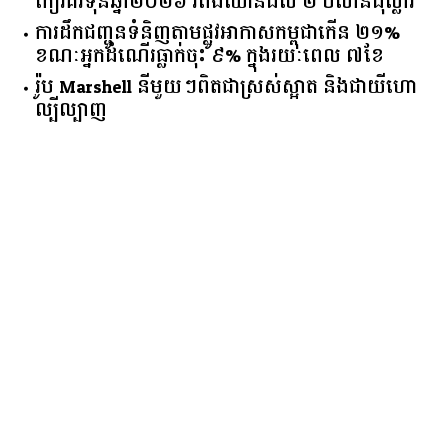
កៀរគរ​ទុន​ឆ្នាំ​២០២៦​ ​រំពឹង​ឈានដល់​ ​២​ ​ប៊ីលាន​ដុល្លារ​
ការដឹកជញ្ជូនទំនិញតាមផ្លូវអាកាសកម្ពុជាកើន ២១%
ខណៈអ្នកដំណើរធ្លាក់ចុះ ៩% ក្នុងរយៈពេល ៧ខែ
រ៉ូប Marshell នីមួយៗពិតជាស្រស់ស្អាត និងជាយីហោ
ល្បីល្បាញ