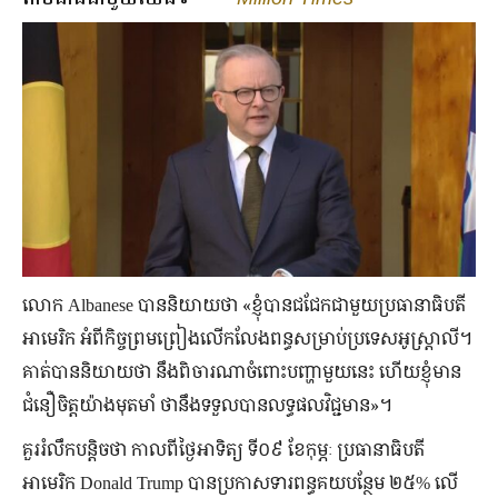
លោក Albanese បាននិយាយថា «ខ្ញុំបានជជែកជាមួយប្រធានាធិបតី
អាមេរិក អំពីកិច្ចព្រមព្រៀងលើកលែងពន្ធសម្រាប់ប្រទេសអូស្ត្រាលី។
គាត់បាននិយាយថា នឹងពិចារណាចំពោះបញ្ហាមួយនេះ ហើយខ្ញុំមាន
ជំនឿចិត្តយ៉ាងមុតមាំ ថានឹងទទួលបានលទ្ធផលវិជ្ជមាន»។
គួររំលឹកបន្តិចថា កាលពីថ្ងៃអាទិត្យ ទី០៩ ខែកុម្ភៈ ប្រធានាធិបតី
អាមេរិក Donald Trump បានប្រកាសទារពន្ធគយបន្ថែម ២៥% លើ