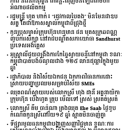
ភាព និងនវានុវត្តន៍ ជាគន្លឹះជំរុញចិនឡើងជាមហា
អំណាចផលិតកម្ម
រដ្ឋមន្ត្រី ហួត ហាក់៖ “រដូវកាលបៃតង” មិនមែនជាឧប
សគ្គ តែជាឱកាសស្គាល់កម្ពុជាពីជ្រុងថ្មី
កូនប្រុសម្ចាស់ក្រុមហ៊ុនហនុមាន ផន មុតសុក្រឆពណ្ណ
ញ្ចប់ការសិក្សា នៅរាជបណ្ឌិតសភាយោធា Sandhurst
ប្រទេសអង់គ្លេស
អូស្ត្រាលី​ជួយ​ពង្រឹង​ការ​កែច្នៃ​ស្វាយចន្ទី​នៅ​កម្ពុជា​ ​ខណៈ​
កម្ពុជា​បាត់បង់​ចំណូល​ជាង​ ​១២៥​ ​លាន​ដុល្លារ​ក្នុង​មួយ​
ឆ្នាំ​
រដ្ឋាភិបាល​ ​និង​វិស័យ​ឯកជន ​ឯកភាព​វិធានការ​ដោះ
ស្រាយ​បញ្ហា​ប្រឈម​​សម្រាប់​វិស័យ​ ​SMEs​
ឈុតពណ៌ស្វាយរបស់លោកស្រី ហុង ដានី អគ្គ​នាយិកា​
ក្រុមហ៊ុន ប៉េងហួត គ្រុប មើលទៅ ស្រស់ ស្រគត់ស្រគំ
លោកស្រី គឹម ចាន់ណា គ្រងឈុត Elie Saab ថ្ងៃខួប
កំណើតកូនស្រីពៅវ័យ១៩ ឆ្នាំ ស្អាតមិនចាញ់គ្នា
ទីផ្សារ​មូលធន​កម្ពុជា​បង្ហាញ​សញ្ញា​វិជ្ជមាន​ ​ខណៈ​ការ​