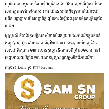
ពន្ធដែលមានស្រាប់ ចំពោះទំនិញដែកថែប និងអាលុយមីញ៉ូម នាំចូល
សហរដ្ឋអាមេរិកទាំងអស់។ ការណ៍នេះបានធ្វើឲ្យមហាអំណាចជា
ច្រើន បង្ហាញការមិនពេញចិត្ត ដ្បិតការដំឡើងពន្ធមានចំនួនច្រើនខ្លាំង
ពេក។
អូស្ត្រាលី គឺជាដៃគូសន្តិសុខសំខាន់បំផុតមួយរបស់អាមេរិកក្នុងតំបន់
ឥណ្ឌូប៉ាស៊ីហ្វិក ដោយកាលពីឆ្នាំ២០២៣ ពួកគេបាននាំចេញដែក
សរុបជាទឹកប្រាក់ ២៣៧លានដុល្លារ និងកាលពីឆ្នាំ២០២៤ បាននាំ
ចេញអាលុយមីញ៉ូម ២៧៥លានដុល្លារ ចូលក្នុងទឹកដីអាមេរិក៕
អត្ថបទ៖ Luffy រូបភាព៖ Reuters