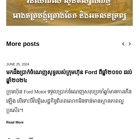
More posts
5,
2024
MARCH 1
ប្រាក់ចំណេញសុទ្ធរបស់ក្រុមហ៊ុន Ford ពីឆ្នាំ២០១០ ដល់
មកស្គាល
២០២៤
ចំណា
ហ៊ុន Ford Motor ទទួលប្រាក់ចំណេញសរុបប្រចាំឆ្នាំមានការកើន
មហាជន​ពិ
ើទោះបីវិបត្តិសេដ្ឋកិច្ចពិភពលោកមិនទាន់មានស្ថានភាពល្អ
កិត្តិយស 
រ។
មិន​ប្រក
ore
Read Mor