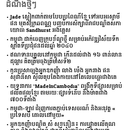
ដំណឹងថ្មីៗ
Jade ស្លៀកពាក់តាមបែបប្រពៃណីខ្មែ ទៅអបអរស្វាមី
ផន មុតសុក្រឆពណ្ណ បញ្ចប់ការសិក្សាពីរាជបណ្ឌិតសភា
យោធា Sandhurst អង់គ្លេស
កម្ពុជា​ ​ដាក់​ចេញ​ក្របខ័ណ្ឌ​ថ្មី​ ​សម្រាប់​អភិវឌ្ឍ​វិស័យ​ទឹក​
ស្អាត​ទីប្រជុំជន​ដល់​ឆ្នាំ​ ​២០៤០​
ឥណទាន​បុគ្គល​នៅ​កម្ពុជា​ ​កើន​ដល់​ជាង​ ​១៦​ ​ពាន់​លាន​
ដុល្លារ​ ​គិត​ត្រឹម​ចុង​ត្រីមាស​ទី​២​
កូនប្រសាច្បងអ្នកឧកញ៉ា លាង ម៉េង អ្នកនាង ផន
សុផានីសា ស្ទីល៍តុបតែងកាយនៅតែលេចធ្លោជាងគេ
យុទ្ធនាការ “MadeInCambodia” ពង្រីកទីផ្សារសម្រាប់
ផលិតផលខ្មែរ តាមរយៈផ្សារទំនើប និងម៉ាតជាង
៧០០ទីតាំង
កម្ពុជា​-​ឡាវ ​ជំរុញ​ការ​តភ្ជាប់​ទេសចរណ៍​ ​និង​អនុវត្ត​ ​«​
ប្រទេស​បី ​គោលដៅ​មួយ​»
អ្នកឧកញ៉ាបណ្ឌិត សំ សុខនឿន៖ ការផ្តោតលើគុណ