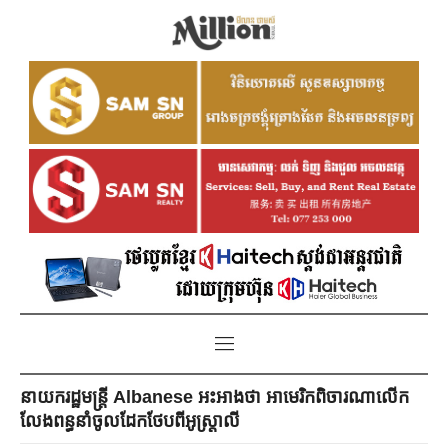
នាយករដ្ឋមន្ត្រី Albanese អះអាងថា អាមេរិកពិចារណាលើក
លែងពន្ធនាំចូលដែកថែបពីអូស្ត្រាលី