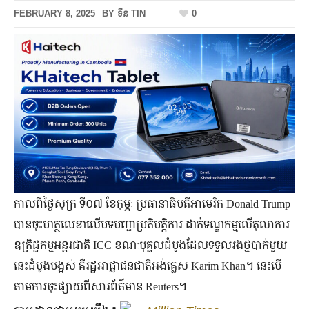
FEBRUARY 8, 2025
BY
ទីន TIN
0
កាលពីថ្ងៃសុក្រ ទី០៧ ខែកុម្ភៈ ប្រធានាធិបតីអាមេរិក Donald Trump
បានចុះហត្ថលេខាលើបទបញ្ជាប្រតិបត្តិការ ដាក់ទណ្ឌកម្មលើតុលាការ
ឧក្រិដ្ឋកម្មអន្តរជាតិ ICC ខណៈបុគ្គលដំបូងដែលទទួលរងថ្មបាក់មួយ
នេះដំបូងបង្អស់ គឺរដ្ឋអាជ្ញាជនជាតិអង់គ្លេស Karim Khan។ នេះបើ
តាមការចុះផ្សាយពីសារព័ត៌មាន Reuters។