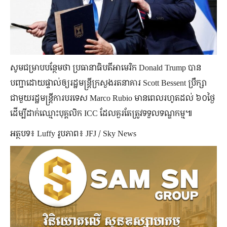
សូមជម្រាបបន្ថែមថា ប្រធានាធិបតីអាមេរិក Donald Trump បាន
បញ្ជាដោយផ្ទាល់ឲ្យរដ្ឋមន្ត្រីក្រសួងរតនាគារ Scott Bessent ប្រឹក្សា
ជាមួយរដ្ឋមន្ត្រីការបរទេស Marco Rubio មានពេលរហូតដល់ ៦០ថ្ងៃ
ដើម្បីដាក់ឈ្មោះបុគ្គលិក ICC ដែលគួរតែត្រូវទទួលទណ្ឌកម្ម៕
អត្ថបទ៖ Luffy រូបភាព៖ JFJ / Sky News