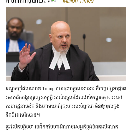
តាមដានជាមួយយើង៖
Million Times
ទណ្ឌកម្មដែលលោក Trump បានចុះហត្ថលេខានោះ គឺបញ្ជាឲ្យអាជ្ញាធ
រអាមេរិកបង្កកទ្រព្យសម្បត្តិ របស់បុគ្គលដែលជាប់ទណ្ឌកម្ម ICC នៅ
សហរដ្ឋអាមេរិក និងហាមឃាត់គ្រួសាររបស់ពួកគេ មិនឲ្យចូលក្នុង
ទឹកដីអាមេរិកបាន។
គួររំលឹកបន្តិចថា មេដឹកនាំមហាអំណាចសេដ្ឋកិច្ចធំបំផុតលើលោក