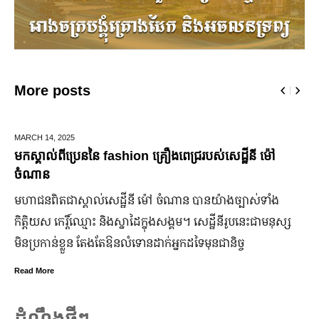
More posts
DECEMBER 28,
2025
ៃ​ fashion គ្រឿងពេជ្ររបស់សេដ្ឋីនី ម៉ៅ
ឆ្លងឆ្នាំសកល អាជ្ញា
ជើងរយៈពេល ៣ថ្ងៃ
​សេដ្ឋី​នី ម៉ៅ ចំណាន បាន​យ៉ាង​ច្បាស់​ទាំង​
ដើម្បីជំរុញ និងលើក
និង​ស្នាដៃ​ក្នុង​សង្គម។ សេដ្ឋី​នី​រូប​នេះ​ជា​មនុស្ស​
កាន់តែរស់រវើក ស្រ
ងតែ​ឱនលំទោន​ដាក់​អ្នក​ដទៃ​មុន​ជានិច្ច
ឆ្នាំសកល ២០២៦នាព
នឹងបើកឱ្យដំណើរការជា
៣ថ្ងៃ
Read More