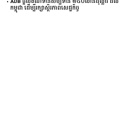
ADB ផ្តល់ឥណទានសម្បទាន ២៥០លានដុល្លារ ដល់
កម្ពុជា ដើម្បីរក្សាស្ថិរភាពសេដ្ឋកិច្ច