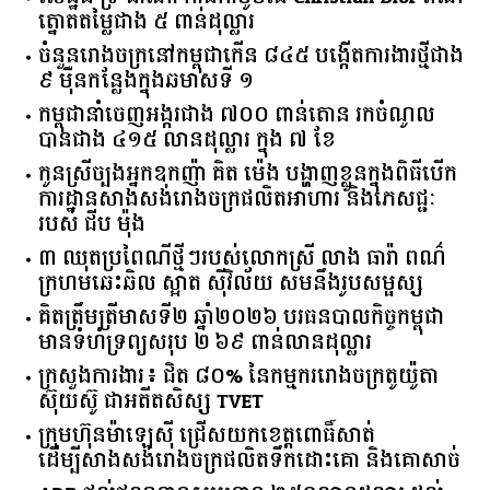
សេដ្ឋិនី ទ្រី ដាណា កាន់កាបូបដៃ Christian Dior ពណ៌
ត្នោតតម្លៃជាង ៥ ពាន់ដុល្លារ
ចំនួន​រោងចក្រ​នៅ​កម្ពុជា​កើន​ ​៨៤៥​ ​បង្កើត​ការងារ​ថ្មី​ជាង​
​៩​ ​ម៉ឺន​កន្លែង​ក្នុង​ឆមាស​ទី ​១​
កម្ពុជានាំចេញអង្ករជាង ៧០០ ពាន់តោន រកចំណូល
បានជាង ៤១៥ លានដុល្លារ ក្នុង ៧ ខែ
កូនស្រីច្បងអ្នកឧកញ៉ា គិត ម៉េង បង្ហាញខ្លួនក្នុងពិធីបើក
ការដ្ឋានសាងសង់រោងចក្រផលិតអាហារ និងភេសជ្ជៈ
របស់ ជីប ម៉ុង
៣ ឈុតប្រពៃណីថ្មីៗរបស់លោកស្រី លាង ធារ៉ា ពណ៌
ក្រហមឆេះឆិល ស្អាត ​ស៊ីវិល័យ សមនឹងរូបសម្ផស្ស
គិត​ត្រឹមត្រីមាស​ទី​២​ ​ឆ្នាំ​២០២៦​ បរធន​បាលកិច្ច​កម្ពុជា​ ​
មាន​ទំហំ​ទ្រព្យ​សរុប​ ​២.៦៩​ ​ពាន់លាន​ដុល្លារ​
ក្រសួង​ការងារ​៖ ​ជិត​ ​៨០​% ​នៃ​កម្មករ​រោងចក្រ​តូយ៉ូតា ​
ស៊ុយ​ស៊ូ ​ជា​អតីត​សិស្ស​ ​TVET​
ក្រុមហ៊ុន​ម៉ាឡេស៊ី ជ្រើសយកខេត្ដពោធិ៍សាត់
ដើម្បីសាងសង់រោងចក្រផលិតទឹកដោះគោ និងគោសាច់