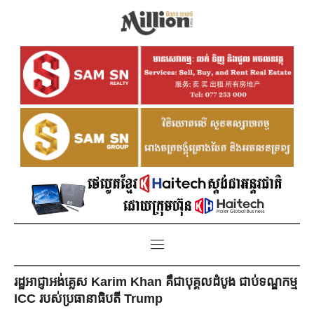
រដ្ឋអាជ្ញាអង់គ្លេស Karim Khan គឺជាបុគ្គលដំបូង ជាប់ទណ្ឌកម្ម
ICC របស់ប្រធានាធិបតី Trump