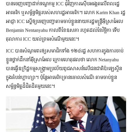
បានចេញបញ្ជាដាក់ទណ្ឌកម្ម ICC ជុំវិញការស៊ើបអង្កេតលើពលរដ្ឋ
អាមេរិក ឬសម្ព័ន្ធមិត្តរបស់សហរដ្ឋអាមេរិក។ លោក Karim Khan រដ្ឋ
អាជ្ញា ICC ស្នើឲ្យចេញបញ្ជាតាមចាប់ខ្លួននាយករដ្ឋមន្ត្រីអ៊ីស្រាអែល
Benjamin Nentanyahu កាលពីខែឧសភា រហូតដល់ខែវិច្ឆិកា ទើប
តុលាការ ICC យល់ព្រមសំណើមួយនេះ។
ICC បានសំណូមពរឲ្យសមាជិកទាំង ១២៤រដ្ឋ សហការក្នុងការចាប់
ខ្លួនថ្នាក់ដឹកនាំអ៊ីស្រាអែល ក្រោមហេតុផលថា លោក Netanyahu
បានធ្វើឧក្រិដ្ឋកម្មសង្រ្គាមប្រល័យពូជសាសន៍លើជនជាតិប៉ាឡេស្ទីន
ក្នុងតំបន់ហ្គាហ្សា។ ប៉ុន្តែអាមេរិកច្រានចោលសំណើ តាមចាប់ខ្លួន
សម្ព័ន្ធមិត្តដ៏ជិតដិតមួយនេះ។