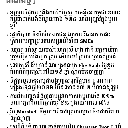
ដំណឹងថ្មីៗ
អូស្ត្រាលី​ជួយ​ពង្រឹង​ការ​កែច្នៃ​ស្វាយចន្ទី​នៅ​កម្ពុជា​ ​ខណៈ​
កម្ពុជា​បាត់បង់​ចំណូល​ជាង​ ​១២៥​ ​លាន​ដុល្លារ​ក្នុង​មួយ​
ឆ្នាំ​
រដ្ឋាភិបាល​ ​និង​វិស័យ​ឯកជន ​ឯកភាព​វិធានការ​ដោះ
ស្រាយ​បញ្ហា​ប្រឈម​​សម្រាប់​វិស័យ​ ​SMEs​
ឈុតពណ៌ស្វាយរបស់លោកស្រី ហុង ដានី អគ្គ​នាយិកា​
ក្រុមហ៊ុន ប៉េងហួត គ្រុប មើលទៅ ស្រស់ ស្រគត់ស្រគំ
លោកស្រី គឹម ចាន់ណា គ្រងឈុត Elie Saab ថ្ងៃខួប
កំណើតកូនស្រីពៅវ័យ១៩ ឆ្នាំ ស្អាតមិនចាញ់គ្នា
ទីផ្សារ​មូលធន​កម្ពុជា​បង្ហាញ​សញ្ញា​វិជ្ជមាន​ ​ខណៈ​ការ​
កៀរគរ​ទុន​ឆ្នាំ​២០២៦​ ​រំពឹង​ឈានដល់​ ​២​ ​ប៊ីលាន​ដុល្លារ​
ការដឹកជញ្ជូនទំនិញតាមផ្លូវអាកាសកម្ពុជាកើន ២១%
ខណៈអ្នកដំណើរធ្លាក់ចុះ ៩% ក្នុងរយៈពេល ៧ខែ
រ៉ូប Marshell នីមួយៗពិតជាស្រស់ស្អាត និងជាយីហោ
ល្បីល្បាញ