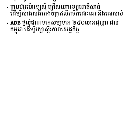
ក្រុមហ៊ុន​ម៉ាឡេស៊ី ជ្រើសយកខេត្ដពោធិ៍សាត់
ដើម្បីសាងសង់រោងចក្រផលិតទឹកដោះគោ និងគោសាច់
ADB ផ្តល់ឥណទានសម្បទាន ២៥០លានដុល្លារ ដល់
កម្ពុជា ដើម្បីរក្សាស្ថិរភាពសេដ្ឋកិច្ច