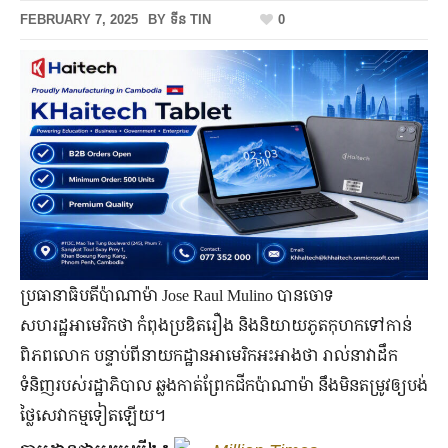
FEBRUARY 7, 2025
BY
ទីន TIN
0
ប្រធានាធិបតីប៉ាណាម៉ា Jose Raul Mulino បានចោទ
សហរដ្ឋអាមេរិកថា កំពុងប្រឌិតរឿង និងនិយាយភូតកុហកទៅកាន់
ពិភពលោក បន្ទាប់ពីនាយកដ្ឋានអាមេរិកអះអាងថា រាល់នាវាដឹក
ទំនិញរបស់រដ្ឋាភិបាល ឆ្លងកាត់ព្រែកជីកប៉ាណាម៉ា នឹងមិនតម្រូវឲ្យបង់
ថ្លៃសេវាកម្មទៀតឡើយ។