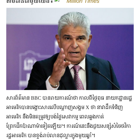
តាមដានជាមួយយើង៖
Million Times
សារព័ត៌មាន BBC បានរាយការណ៍ថា កាលពីថ្ងៃពុធ នាយកដ្ឋានរដ្ឋ
អាមេរិកបានបង្ហោះសារលើបណ្ដាញសង្គម X ថា នាវាដឹកទំនិញ
អាមេរិក នឹងមិនតម្រូវឲ្យបង់ថ្លៃសេវាកម្ម ពេលឆ្លងកាត់
ព្រែកជីកប៉ាណាម៉ាទៀតឡើយ។ ការណ៍នេះនឺងជួយសន្សំសំចៃថវិកា
រដ្ឋអាមេរិក បានខ្ទង់រាប់លានដុល្លារក្នុងមួយឆ្នាំ។