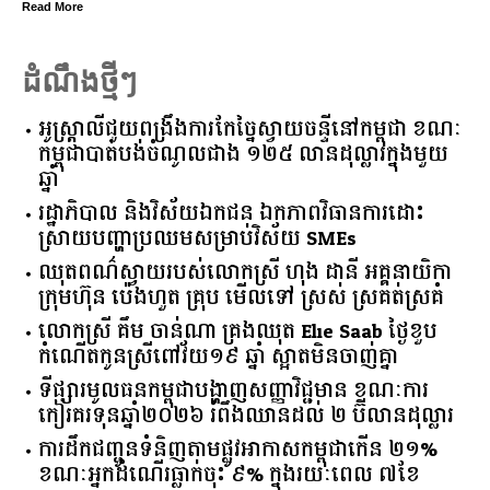
Read More
ដំណឹងថ្មីៗ
អូស្ត្រាលី​ជួយ​ពង្រឹង​ការ​កែច្នៃ​ស្វាយចន្ទី​នៅ​កម្ពុជា​ ​ខណៈ​
កម្ពុជា​បាត់បង់​ចំណូល​ជាង​ ​១២៥​ ​លាន​ដុល្លារ​ក្នុង​មួយ​
ឆ្នាំ​
រដ្ឋាភិបាល​ ​និង​វិស័យ​ឯកជន ​ឯកភាព​វិធានការ​ដោះ
ស្រាយ​បញ្ហា​ប្រឈម​​សម្រាប់​វិស័យ​ ​SMEs​
ឈុតពណ៌ស្វាយរបស់លោកស្រី ហុង ដានី អគ្គ​នាយិកា​
ក្រុមហ៊ុន ប៉េងហួត គ្រុប មើលទៅ ស្រស់ ស្រគត់ស្រគំ
លោកស្រី គឹម ចាន់ណា គ្រងឈុត Elie Saab ថ្ងៃខួប
កំណើតកូនស្រីពៅវ័យ១៩ ឆ្នាំ ស្អាតមិនចាញ់គ្នា
ទីផ្សារ​មូលធន​កម្ពុជា​បង្ហាញ​សញ្ញា​វិជ្ជមាន​ ​ខណៈ​ការ​
កៀរគរ​ទុន​ឆ្នាំ​២០២៦​ ​រំពឹង​ឈានដល់​ ​២​ ​ប៊ីលាន​ដុល្លារ​
ការដឹកជញ្ជូនទំនិញតាមផ្លូវអាកាសកម្ពុជាកើន ២១%
ខណៈអ្នកដំណើរធ្លាក់ចុះ ៩% ក្នុងរយៈពេល ៧ខែ