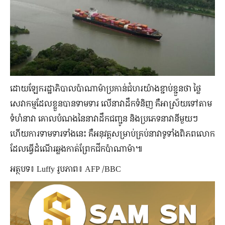
ដោយឡែករដ្ឋាភិបាលប៉ាណាម៉ាប្រកាន់ជំហរយ៉ាងខ្ជាប់ខ្ជួនថា ថ្លៃ
សេវាកម្មដែលខ្លួនបានទាមទារ លើនាវាដឹកទំនិញ គឺអាស្រ័យទៅតាម
ទំហំនាវា គោលបំណងនៃនាវាដឹកជញ្ជូន និងប្រភេទនាវានីមួយៗ
ហើយការទាមទារទាំងនេះ គឺអនុវត្តសម្រាប់គ្រប់នាវាទូទាំងពិភពលោក
ដែលធ្វើដំណើរឆ្លងកាត់ព្រែកជីកប៉ាណាម៉ា៕
អត្ថបទ៖ Luffy រូបភាព៖ AFP /BBC