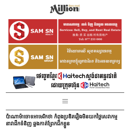
ប៉ាណាម៉ាចោទអាមេរិកថា កំពុងប្រឌិតរឿងមិនយកថ្លៃសេវាកម្ម
នាវាដឹកទំនិញ ឆ្លងកាត់ព្រែកជីកខ្លួន