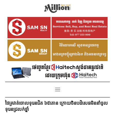
ថៃគ្រវាត់ចោលទុរេនជិត ៦៥តោន ក្រោយចិនបដិសេធមិននាំចូល
ទុរេនជ្រលក់ថ្នាំ