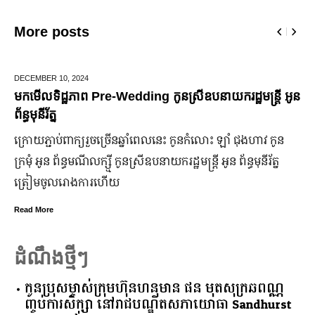
More posts
JUNE 25,
2024
Wedding កូនស្រីឧបនាយករដ្ឋមន្រ្តី អូន
មកដឹងប្រាក់ចំណេញសុទ្
ឆ្នាំ២០២៤
ច្រើន​ឆ្នាំ​ពេលនេះ កូនកំលោះ ឡាំ ជុងហាវ កូន
ក្រុមហ៊ុន Ford Motor ទ
 កូនស្រី​ឧបនាយករដ្ឋមន្ត្រី អូន ព័ន្ធមុនីរ័ត្ន
ឡើង បើទោះបីវិបត្តិសេដ
ើយ
ប្រសើរ។
Read More
ដំណឹងថ្មីៗ
កូនប្រុសម្ចាស់ក្រុមហ៊ុនហនុមាន ផន មុតសុក្រឆពណ្ណ
ញ្ចប់ការសិក្សា នៅរាជបណ្ឌិតសភាយោធា Sandhurst