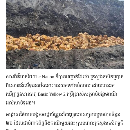
សារព័ត៌មានថៃ The Nation ក៏បានបញ្ជាក់ដែរថា ក្រសួងកសិកម្មបាន
ពិសោធន៍លើទុរេនទាំងនោះ មុនយកទៅកប់ចោល ដោយបានរក
ឃើញនូវសារធាតុ Basic Yellow 2 ប្រើប្រាស់សម្រាប់បន្ថែមពណ៌
ដល់សាច់ទុរេន។
អាជ្ញាធរថៃបានបង្កកអាជ្ញាប័ណ្ណនាំចេញទុរេនសម្រាប់ក្រុមហ៊ុនចំនួន
២៦ ដែលជាប់ពាក់ព័ន្ធនឹងករណីមួយនេះ ស្របពេលក្រសួងកសិកម្មក៏