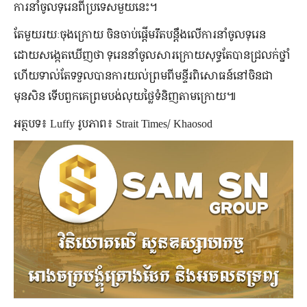
ការនាំចូលទុរេនពីប្រទេសមួយនេះ។
តែមួយរយៈចុងក្រោយ ចិនចាប់ផ្ដើមរឹតបន្តឹងលើការនាំចូលទុរេន
ដោយសង្កេតឃើញថា ទុរេននាំចូលសារក្រោយសុទ្ធតែបានជ្រលក់ថ្នាំ
ហើយទាល់តែទទួលបានការយល់ព្រមពីមន្ទីរពិសោធន៍នៅចិនជា
មុនសិន ទើបពួកគេព្រមបង់លុយថ្លៃទំនិញតាមក្រោយ៕
អត្ថបទ៖ Luffy រូបភាព៖ Strait Times/ Khaosod