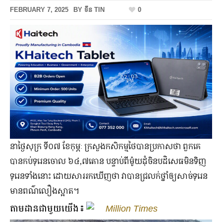
FEBRUARY 7, 2025
BY
ទីន TIN
0
នាថ្ងៃសុក្រ ទី០៧ ខែកុម្ភៈ ក្រសួងកសិកម្មថៃបានប្រកាសថា ពួកគេ
បានកប់ទុរេនចោល ៦៤,៧តោន បន្ទាប់ពីម៉ូយដុំចិនបដិសេធមិនទិញ
ទុរេនទាំងនោះ ដោយសាររកឃើញថា វាបានជ្រលក់ថ្នាំឲ្យសាច់ទុរេន
មានពណ៌លឿងស្អាត។
តាមដានជាមួយយើង៖
Million Times