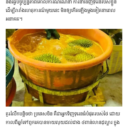
នឹងធ្វើបច្ចុប្បន្នភាពគោលការណ៍ណែនាំ ការនាំចេញទុរេនរបស់ខ្លួន
ដើម្បីរារាំងហេតុការណ៍មួយនេះ មិនឲ្យកើតឡើងម្ដងទៀតនាពេល
អនាគត។
គួររំលឹកបន្តិចថា ប្រទេសចិន គឺជាអ្នកទិញទុរេនធំបំផុតរបស់ថៃ ដោយ
កាលពីឆ្នាំទៅពួកគេបានចាយលុយដល់ជាង ៤ពាន់លានដុល្លារ ក្នុង