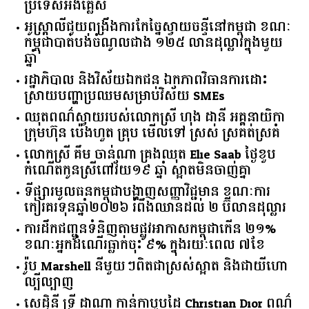
ប្រទេសអង់គ្លេស
អូស្ត្រាលី​ជួយ​ពង្រឹង​ការ​កែច្នៃ​ស្វាយចន្ទី​នៅ​កម្ពុជា​ ​ខណៈ​
កម្ពុជា​បាត់បង់​ចំណូល​ជាង​ ​១២៥​ ​លាន​ដុល្លារ​ក្នុង​មួយ​
ឆ្នាំ​
រដ្ឋាភិបាល​ ​និង​វិស័យ​ឯកជន ​ឯកភាព​វិធានការ​ដោះ
ស្រាយ​បញ្ហា​ប្រឈម​​សម្រាប់​វិស័យ​ ​SMEs​
ឈុតពណ៌ស្វាយរបស់លោកស្រី ហុង ដានី អគ្គ​នាយិកា​
ក្រុមហ៊ុន ប៉េងហួត គ្រុប មើលទៅ ស្រស់ ស្រគត់ស្រគំ
លោកស្រី គឹម ចាន់ណា គ្រងឈុត Elie Saab ថ្ងៃខួប
កំណើតកូនស្រីពៅវ័យ១៩ ឆ្នាំ ស្អាតមិនចាញ់គ្នា
ទីផ្សារ​មូលធន​កម្ពុជា​បង្ហាញ​សញ្ញា​វិជ្ជមាន​ ​ខណៈ​ការ​
កៀរគរ​ទុន​ឆ្នាំ​២០២៦​ ​រំពឹង​ឈានដល់​ ​២​ ​ប៊ីលាន​ដុល្លារ​
ការដឹកជញ្ជូនទំនិញតាមផ្លូវអាកាសកម្ពុជាកើន ២១%
ខណៈអ្នកដំណើរធ្លាក់ចុះ ៩% ក្នុងរយៈពេល ៧ខែ
រ៉ូប Marshell នីមួយៗពិតជាស្រស់ស្អាត និងជាយីហោ
ល្បីល្បាញ
សេដ្ឋិនី ទ្រី ដាណា កាន់កាបូបដៃ Christian Dior ពណ៌