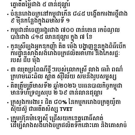
ត្នោតតម្លៃជាង ៥ ពាន់ដុល្លារ
ចំនួន​រោងចក្រ​នៅ​កម្ពុជា​កើន​ ​៨៤៥​ ​បង្កើត​ការងារ​ថ្មី​ជាង​
​៩​ ​ម៉ឺន​កន្លែង​ក្នុង​ឆមាស​ទី ​១​
កម្ពុជានាំចេញអង្ករជាង ៧០០ ពាន់តោន រកចំណូល
បានជាង ៤១៥ លានដុល្លារ ក្នុង ៧ ខែ
កូនស្រីច្បងអ្នកឧកញ៉ា គិត ម៉េង បង្ហាញខ្លួនក្នុងពិធីបើក
ការដ្ឋានសាងសង់រោងចក្រផលិតអាហារ និងភេសជ្ជៈ
របស់ ជីប ម៉ុង
៣ ឈុតប្រពៃណីថ្មីៗរបស់លោកស្រី លាង ធារ៉ា ពណ៌
ក្រហមឆេះឆិល ស្អាត ​ស៊ីវិល័យ សមនឹងរូបសម្ផស្ស
គិត​ត្រឹមត្រីមាស​ទី​២​ ​ឆ្នាំ​២០២៦​ បរធន​បាលកិច្ច​កម្ពុជា​ ​
មាន​ទំហំ​ទ្រព្យ​សរុប​ ​២.៦៩​ ​ពាន់លាន​ដុល្លារ​
ក្រសួង​ការងារ​៖ ​ជិត​ ​៨០​% ​នៃ​កម្មករ​រោងចក្រ​តូយ៉ូតា ​
ស៊ុយ​ស៊ូ ​ជា​អតីត​សិស្ស​ ​TVET​
ក្រុមហ៊ុន​ម៉ាឡេស៊ី ជ្រើសយកខេត្ដពោធិ៍សាត់
ដើម្បីសាងសង់រោងចក្រផលិតទឹកដោះគោ និងគោសាច់