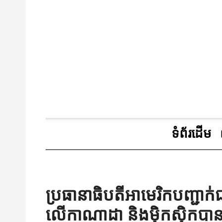
ទំព័រដើម
ប្រធានាធិបតីអាមេរិកបញ្ជាក់ជា
លើកាណាដា និងម៉ិកស៊ិកប