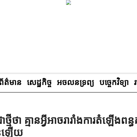
ព័ត៌មាន
សេដ្ឋកិច្ច
អចលនទ្រព្យ
បច្ចេកវិទ្យា
ថ្មីថា គ្មានអ្វីអាចរារាំងការតំឡើងពន
ានឡើយ