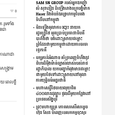
SAM SN GROUP របស់អ្នកឧកញ៉ា
សំ សុខនឿន ដំឡើងរោងចក្របង្គំម៉ាក
0
Haier និងតំបន់ឧស្សាហកម្មបៃតង
ទំនើបនៅកម្ពុជា
 រួមទាំង
មិនឡើងតុលាការ ICJ៖ នាយក
ានជា
រដ្ឋមន្រ្តីថៃ អួតប្រាប់ប្រធានាធិបតី
បារាំងថា ចង់ដោះស្រាយជម្លោះ
ព្រំដែនជាមួយកម្ពុជាដោយការចរចា
ទ្វេភាគី
លពីកាណាដា
បក្សកាន់អំណាច គាំទ្រពេញទំហឹងនូវ
ជំហរដ៏ម៉ឺងម៉ាត់ច្បាស់លាស់របស់រាជ
សង្គ្រាម
រដ្ឋាភិបាល យកបញ្ហាកំពុងមានជម្លោះ
ជាមួយថៃទៅដោះស្រាយនៅតុលា
ការយុត្តិធម៌អន្តរជាតិ
រយៈពេលខ្លី
មហាសេដ្ឋីថៃចាយលុយជិត
៤០០លានដុល្លារ ជួលដីមួយកន្លែងនៅ
ប្រទេសសិង្ហបុរី
ព្រះមហាក្សត្រ កោតសរសើរសម្តេច
ហ៊ុន សែន បំពេញបេសកកម្មចុះសួរ