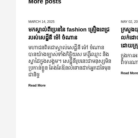
More posts
MARCH 14,
2025
MAY 02,
20
មកស្គាល់ពីប្រេននៃ​ fashion គ្រឿងពេជ្រ
ក្រសួងយុ
របស់សេដ្ឋីនី ម៉ៅ ចំណាន
លក់ដោយបង
ដោយក្រុ
មហាជន​ពិតជា​ស្គាល់​សេដ្ឋី​នី ម៉ៅ ចំណាន
បាន​យ៉ាង​ច្បាស់​ទាំង​កិត្តិយស កេរ្តិ៍ឈ្មោះ និង​
ក្នុងការអ
ស្នាដៃ​ក្នុង​សង្គម។ សេដ្ឋី​នី​រូប​នេះ​ជា​មនុស្ស​មិន​
ពិចារណាច
ប្រកាន់​ខ្លួន តែងតែ​ឱនលំទោន​ដាក់​អ្នក​ដទៃ​មុន​
ជានិច្ច
Read More
Read More