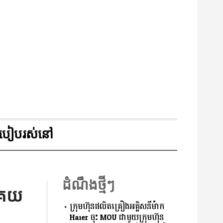
របៀបរស់នៅ
ដំណឹងថ្មីៗ
្ធគយ
ក្រុមហ៊ុនផលិតគ្រឿងអគ្គិសនីម៉ាក
Haier ចុះ MOU ជាមួយក្រុមហ៊ុន