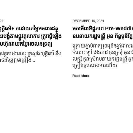
24
DECEMBER 10,
2024
ត្តិធម៌៖ ការវាយតម្លៃអចលនវត្ថុ
មកមើលទិដ្ឋភាព Pre-Weddin
្ខំតាមផ្លូវតុលាការ ត្រូវធ្វើឡើង
ឧបនាយករដ្ឋមន្រ្តី អូន ព័ន្ធមុនីរ័ត្ន
មហ៊ុនវាយតម្លៃអចលនទ្រព្យ
ក្រោយ​ភ្ជាប់​ពាក្យ​រួច​ច្រើន​ឆ្នាំ​ពេល
កំលោះ ឡាំ ជុងហាវ កូនក្រមុំ អូន 
នុវត្តការងារនេះ ក្រសួងយុត្តិធម៌ នឹង
លក្ស្មី កូនស្រី​ឧបនាយករដ្ឋមន្ត្រី អូន ព
ុះកិច្ចព្រមព្រៀង...
ត្រៀម​ចូល​រោងការ​ហើយ
Read More