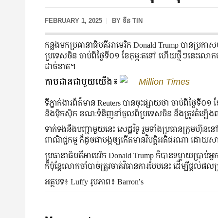
FEBRUARY 1, 2025
BY
ទីន TIN
កន្លងមកប្រធានាធិបតីអាមេរិក Donald Trump បានប្រកាស
ប្រទេសចិន ចាប់ពីថ្ងៃទី០១ ខែកុម្ភៈតទៅ ហើយថ្មីៗនេះលោ
ដាច់ខាត។
តាមដានជាមួយយើង៖
Million Times
ទីភ្នាក់ងារព័ត៌មាន Reuters បានចុះផ្សាយថា ចាប់ពីថ្ងៃទី
និងម៉ិកស៊ិក ខណៈទំនិញនាំចូលពីប្រទេសចិន នឹងត្រូវតំឡើ
ទាក់ទងនឹងបញ្ហាមួយនេះ សេដ្ឋវិទូ រួមទាំងប្រធានក្រុមហ៊ុនន
ពាណិជ្ជកម្ម ក៏ដូចជាបង្កឲ្យកើតមានវិបត្តិអតិផរណា ដោយ
ប្រធានាធិបតីអាមេរិក Donald Trump ក៏បានទម្លាយប្រាប់អ
ក៏ប៉ុន្តែលោកចាំបាច់ត្រូវចាត់វិធានការបែបនេះ ដើម្បីផ្
អត្ថបទ៖ Luffy រូបភាព៖ Barron’s