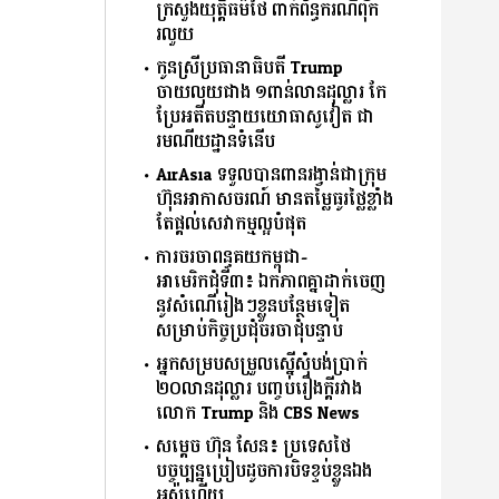
ក្រសួងយុត្តិធម៌ថៃ ពាក់ព័ន្ធករណីពុក
រលួយ
កូនស្រីប្រធានាធិបតី Trump
ចាយលុយជាង ១ពាន់លានដុល្លារ កែ
ប្រែអតីតបន្ទាយយោធាសូវៀត ជា
រមណីយដ្ឋានទំនើប
AirAsia ទទួលបានពានរង្វាន់ជាក្រុម
ហ៊ុនអាកាសចរណ៍ មានតម្លៃធូរថ្លៃខ្លាំង
តែផ្ដល់សេវាកម្មល្អបំផុត
ការចរចាពន្ធគយកម្ពុជា-
អាមេរិកជុំទី៣៖ ឯកភាពគ្នាដាក់ចេញ
នូវសំណើរៀងៗខ្លួនបន្ថែមទៀត​
សម្រាប់កិច្ចប្រជុំចរចាជុំបន្ទាប់
អ្នកសម្របសម្រួលស្នើសុំបង់ប្រាក់
២០លានដុល្លារ បញ្ចប់រឿងក្ដីរវាង
លោក Trump និង CBS News
សម្តេច ហ៊ុន សែន៖ ប្រទេស​ថៃ​
បច្ចុប្បន្នប្រៀបដូចការបិទខ្ទប់ខ្លួនឯង
អស់ហើយ