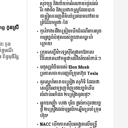
សុខទុក្ខ និងនាំយកអំណោយជូនដល់
រីរៈកងទ័ព និងប្រជារាស្ត្រដែលបាន
ជម្លៀសចេញពីតំបន់ប្រឈមនៅតាម
ព្រំដែនកម្ពុជា-ថៃ
g កូនស្រី
កូរ៉េខាងជើងត្រៀមបើកដំណើរការសួន
កម្សាន្តធំបំផុតរបស់ខ្លួននាសប្ដាហ៍
ក្រោយ
នេះ កូន
ព័ន្ធមណី
ក្រុមសេដ្ឋីម៉ាឡេស៊ីស្វែងរកឱកាស
័ន្ធមុនីរ័ត្ន
វិនិយោគនៅកម្ពុជាលើវិស័យសំខាន់ៗ
មនុស្សជំនិតរបស់ Elon Musk
ប្រកាសចាកចេញពីក្រុមហ៊ុន Tesla
គូរស្នេហ៍តារាចម្រៀង សុភិទិ ដែលជា
សេដ្ឋីនីអនឡាញទិញរថយន្តទំនើប
លំដាប់អភិជន ២គ្រឿងចូលផ្ទះ!
អ្នកឧកញ៉ា ហេង បូរិន ផ្តល់កាដូរថយន្ត
ថ្មី ២គ្រឿងដល់បុគ្គលិកឆ្នើមប្រចាំក្រុម
ហ៊ុន!
NACC បើកការស៊ើបអង្កេតលើមន្ត្រី