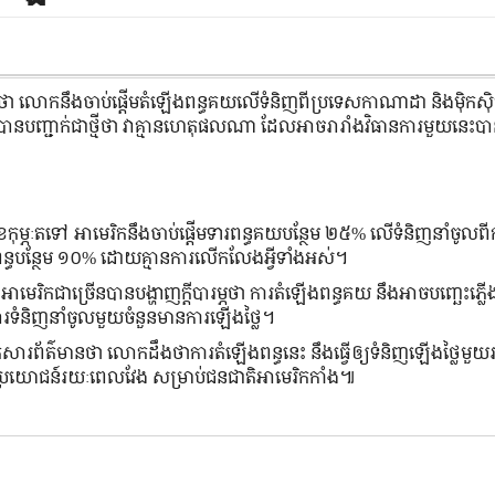
ថា លោកនឹងចាប់ផ្ដើមតំឡើងពន្ធគយលើទំនិញពីប្រទេសកាណាដា និងម៉ិកស៊ិក
កបានបញ្ជាក់ជាថ្មីថា វាគ្មានហេតុផលណា ដែលអាចរារាំងវិធានការមួយនេះប
០១ ខែកុម្ភៈតទៅ អាមេរិកនឹងចាប់ផ្ដើមទារពន្ធគយបន្ថែម ២៥% លើទំនិញនាំចូ
ងពន្ធបន្ថែម ១០% ដោយគ្មានការលើកលែងអ្វីទាំងអស់។
ៅអាមេរិកជាច្រើនបានបង្ហាញក្ដីបារម្ភថា ការតំឡើងពន្ធគយ នឹងអាចបញ្ឆេះភ្លើង
សារទំនិញនាំចូលមួយចំនួនមានការឡើងថ្លៃ។
្នកសារព័ត៌មានថា លោកដឹងថាការតំឡើងពន្ធនេះ នឹងធ្វើឲ្យទំនិញឡើងថ្លៃមួយ
ដល់ផលប្រយោជន៍រយៈពេលវែង សម្រាប់ជនជាតិអាមេរិកកាំង៕