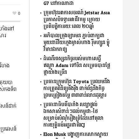
G7 នៅកាណាដា
ក្រុមហ៊ុនអាកាសចរណ៍ Jetstar Asia
0
ប្រកាសបិទទ្វារអាជីវកម្ម ក្រោយ
ប្រតិបត្តិការរយៈពេល ២០ឆ្នាំ
ំឃាំងនៅ
អភិបាលក្រុងច្បារមន ភ្ជាប់ពាក្យជា
សារ
មួយនារីវ័យក្មេងម្ចាស់ហាង រ៉ីមហ្សូន ម្តុំ
វិមានឯករាជ្យ
ដំណើរទស្សនកិច្ចរបស់មហាសេដ្ឋី
ឥណ្ឌា Adani ទៅចិន សម្រេចបានផ្លែ
កំហែង
ផ្កាយ៉ាងច្រើន
ប្រធានក្រុមហ៊ុន Toyota ប្រឈមនឹង
សគុយបា
ការត្រួតពិនិត្យតឹងរ៉ឹង ពាក់ព័ន្ធនឹងកិច្ច
បស់កងទ័ព
ព្រមព្រៀងតម្លៃ ៣៣ពាន់លានដុល្លារ
ប្រធានាធិបតីបារាំង សន្យាផ្ដល់
េសន៍ដាក់
ឯកសារសំខាន់ៗដល់កម្ពុជា-ថៃ
សម្រាប់សំណុំរឿងព្រំដែននៅតុលា
ការយុតិ្តធម៌អន្តរជាតិICJ
ប្រវេសន៍
Elon Musk បង្ហាញការសោកស្ដាយ