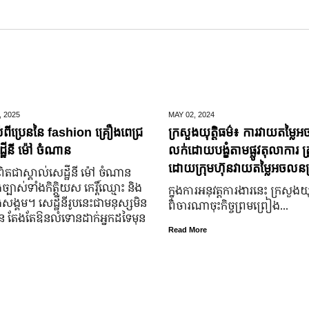
,
2025
MAY 02,
2024
់ពីប្រេននៃ​ fashion គ្រឿងពេជ្រ
ក្រសួងយុត្តិធម៌៖ ការវាយតម្លៃអ
្ឋីនី ម៉ៅ ចំណាន
លក់ដោយបង្ខំតាមផ្លូវតុលាការ ត្រ
ដោយក្រុមហ៊ុនវាយតម្លៃអចលនទ្
តជា​ស្គាល់​សេដ្ឋី​នី ម៉ៅ ចំណាន
្បាស់​ទាំង​កិត្តិយស កេរ្តិ៍ឈ្មោះ និង​
ក្នុងការអនុវត្តការងារនេះ ក្រសួងយុត
ុង​សង្គម។ សេដ្ឋី​នី​រូប​នេះ​ជា​មនុស្ស​មិន​
ពិចារណាចុះកិច្ចព្រមព្រៀង...
្លួន តែងតែ​ឱនលំទោន​ដាក់​អ្នក​ដទៃ​មុន​
Read More