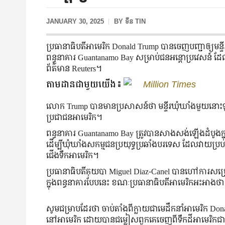
JANUARY 30, 2025
BY
ទីន TIN
ប្រធានាធិបតីអាមេរិក Donald Trump បានចេញបញ្ជាឲ្យមន្
ពន្ធនាគារ Guantanamo Bay សម្រាប់ជនអន្តោប្រវេសន៍ 
ព័ត៌មាន Reuters។
តាមដានជាមួយយើង៖
Million Times
លោក Trump បានមានប្រសាសន៍ថា មន្ទីរឃុំឃាំងមួយនោះទុកសម
ប្រជាជនអាមេរិក។
ពន្ធនាគារ Guantanamo Bay ត្រូវបានសាងសង់ឡើងដំបូងក្
ដើម្បីឃុំឃាំងសកម្មជនប្រយុទ្ធប្រឆាំងបរទេស ដែលវាយប្រហា
ជើងទឹកអាមេរិក។
ប្រធានាធិបតីគុយបា Miguel Diaz-Canel បានហៅការសម្
ក្នុងពន្ធនាគារបែបនេះ ខណៈប្រធានាធិបតីអាមេរិកអះអាងថ
សូមជម្រាបដែរថា ចាប់តាំងពីក្លាយជាមេដឹកនាំអាមេរិក Don
នៅអាមេរិក ដោយបានជម្លៀសពួកគេចេញពីទឹកដីអាមេរិកជាបន