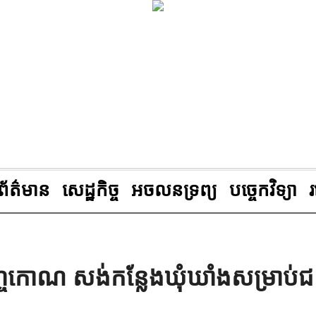
ព័ត៌មាន
សេដ្ឋកិច្ច
អចលនទ្រព្យ
បច្ចេកវិទ្យា
្ចកោណ សង់កន្លែងឃុំឃាំងសម្រាប់
់