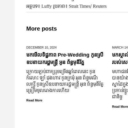
អត្ថបទ៖ Luffy រូបភាព៖ Strait Times/ Reuters
More posts
DECEMBER 10,
2024
MARCH 14
មកមើលទិដ្ឋភាព Pre-Wedding កូនស្រី
មកស្គាល
ឧបនាយករដ្ឋមន្រ្តី អូន ព័ន្ធមុនីរ័ត្ន
របស់សេដ
ក្រោយ​ភ្ជាប់​ពាក្យ​រួច​ច្រើន​ឆ្នាំ​ពេលនេះ កូន
មហាជន​ពិ
កំលោះ ឡាំ ជុងហាវ កូនក្រមុំ អូន ព័ន្ធមណី
បាន​យ៉ាង​ច
លក្ស្មី កូនស្រី​ឧបនាយករដ្ឋមន្ត្រី អូន ព័ន្ធមុនីរ័ត្ន
ស្នាដៃ​ក្ន
ត្រៀម​ចូល​រោងការ​ហើយ
ប្រកាន់​ខ
ជានិច្ច
Read More
Read More