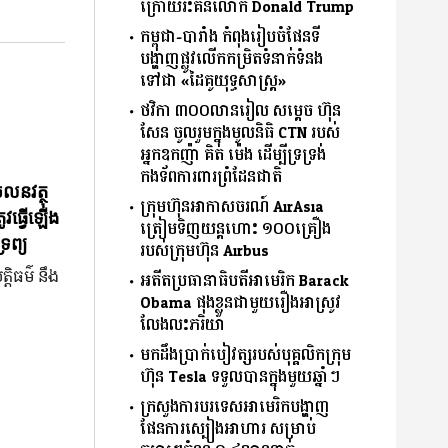
ក្រោយរិះគន់លោក Donald Trump
កម្ពុជា-បារាំង កំពុងរៀបចំផែនទី
បង្ហាញផ្លូវលើកកម្រិតទំនាក់ទំនង
ទៅជា «ដៃគូយុទ្ធសាស្ត្រ»
ថវិកា ៣០០លានរៀល សម្តេច ហ៊ុន
សែន ចូលរួមក្នុងមូលនិធិ CTN របស់
អ្នកឧកញ៉ា គិត ម៉េង ដើម្បីទ្រទ្រង់
កងទ័ពការពារព្រំដែនជាតិ
ចលនវត្ថុ
ក្រុមហ៊ុនអាកាសចរណ៍ AirAsia
ូវធ្វើឡើង
ត្រៀមទិញយន្តហោះ ១០០គ្រឿង
រព្យ
របស់ក្រុមហ៊ុន Airbus
្តិធម៌ នឹង
អតីតប្រធានាធិបតីអាមេរិក Barack
Obama ផុងខ្លួនជាមួយរឿងអាស្រូវ
លែងលះភរិយា
មកដឹងប្រាក់បៀវត្សរបស់បុគ្គលិកក្រុម
ហ៊ុន Tesla ទទួលបានក្នុងមួយឆ្នាំៗ
ក្រសួងការបរទេសអាមេរិកបង្ហាញ
ផែនការស្បៀងអាហារ សម្រាប់