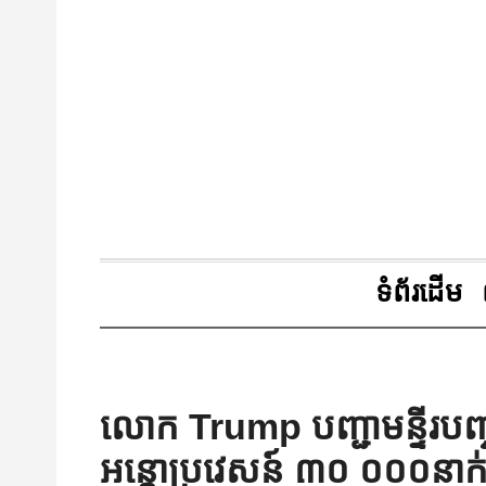
ទំព័រដើម
លោក Trump បញ្ជាមន្ទីរបញ
អន្តោប្រវេសន៍ ៣០ ០០០នាក