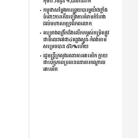
កុមារៗចំនួន ១,៤លាននាក់
កម្ពុជាសម្តែងការព្រួយបារម្ភយ៉ាងខ្លាំង
ចំពោះការកើនឡើងការគំរាមកំហែង
ដល់មហាសមុទ្រពិភពលោក
គម្រោងពង្រីកនិងលើកកម្ពស់កម្រិតផ្លូវ
ជាតិលេខ៧ជា៤គន្លងស្គន់-កំពង់ចាម
សម្រេចបាន ៥៦%ហើយ
រដ្ឋមន្ត្រីក្រសួងរតនាគារអាមេរិក ក្លាយ
ជាបេក្ខភាពប្រធានធនាគារកណ្ដាល
អាមេរិក