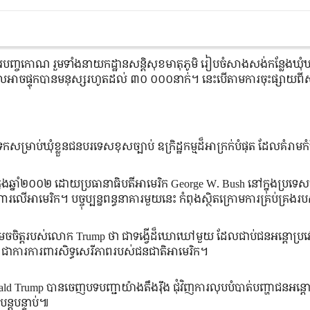
ទីរបញ្ចកោណ រួមទាំងនាយកដ្ឋានសន្តិសុខមាតុភូមិ រៀបចំសាងសង់កន្លែងឃុ
ដែលអាចផ្ទុកបានមនុស្សរហូតដល់ ៣០ ០០០នាក់។ នេះបើតាមការចុះផ្សាយពី
្រាប់ឃុំខ្លួនជនបរទេសខុសច្បាប់ ឧក្រិដ្ឋកម្មដ៏អាក្រក់បំផុត ដែលគំរាម
នុងឆ្នាំ២០០២ ដោយប្រធានាធិបតីអាមេរិក George W. Bush នៅក្នុងប្រទេ
រលើអាមេរិក។ បច្ចុប្បន្នពន្ធនាគារមួយនេះ កំពុងស្ថិតក្រោមការគ្រប់គ្រងរ
រេចចិត្តរបស់លោក Trump ថា ជាទង្វើដ៏ឃោឃៅមួយ ដែលជាប់ជនអន្តោប្រវ
ា ជាការការពារសិទ្ធសេរីភាពរបស់ជនជាតិអាមេរិក។
ald Trump បានចេញបទបញ្ជាយ៉ាងតឹងរ៉ឹង ជុំវិញការលុបបំបាត់បញ្ហាជនអន្តោ
្តបន្ទាប់៕