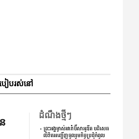
របៀបរស់នៅ
ដំណឹងថ្មីៗ
ជន
ព្រះអង្គម្ចាស់អារ៉ាប៊ីសាអូឌីត បដិសេធ
លិខិតអញ្ជើញចូលរួមកិច្ចប្រជុំកំពូល