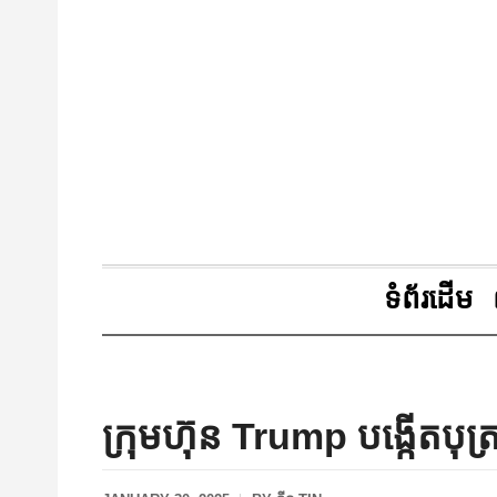
ទំព័រដើម
ក្រុមហ៊ុន Trump បង្កើតបុត្រសម