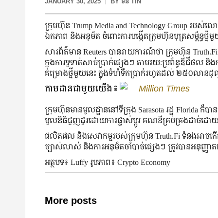
JANUARY 30, 2025
BY
ទីន TIN
ក្រុមហ៊ុន Trump Media and Technology Group របស់លោ
ឯកភាព និងអនុម័ត ចំពោះការបង្កើតក្រុមហ៊ុនបុត្រសម្ព័ន្ធថ្ម
សារព័ត៌មាន Reuters បានរាយការណ៍ថា ក្រុមហ៊ុន Truth.Fi រកស
ក្នុងការទូទាត់សាច់ប្រាក់ផ្សេងៗ តាមរយៈប្រព័ន្ធឌីជីថល ន
គម្រោងថ្មីមួយនេះ ក្នុងទំហំទឹកប្រាក់រហូតដល់ ២៥០លានដុ
តាមដានជាមួយយើង៖
Million Times
ក្រុមហ៊ុនមានមូលដ្ឋាននៅទីក្រុង Sarasota រដ្ឋ Florida ក
មូលនិធិជួញដូរដោយការផ្លាស់ប្តូរ គណនីគ្រប់គ្រងដាច់ដោយ
ផលិតផល និងសេវាកម្មរបស់ក្រុមហ៊ុន Truth.Fi ទំនងអាចកើតច
ច្បាស់លាស់ និងការអនុម័តចាំបាច់ផ្សេងៗ ត្រូវបានអនុញ្ញ
អត្ថបទ៖ Luffy រូបភាព៖ Crypto Economy
More posts