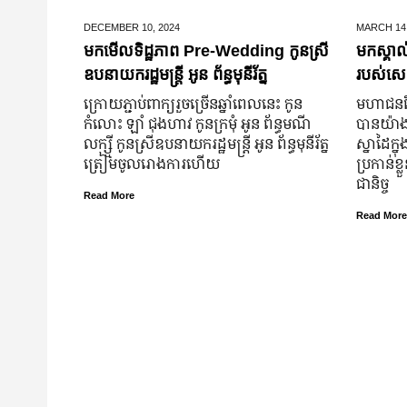
DECEMBER 10,
2024
MARCH 14
មកមើលទិដ្ឋភាព Pre-Wedding កូនស្រី
មកស្គាល
ឧបនាយករដ្ឋមន្រ្តី អូន ព័ន្ធមុនីរ័ត្ន
របស់សេដ
ក្រោយ​ភ្ជាប់​ពាក្យ​រួច​ច្រើន​ឆ្នាំ​ពេលនេះ កូន
មហាជន​ពិ
កំលោះ ឡាំ ជុងហាវ កូនក្រមុំ អូន ព័ន្ធមណី
បាន​យ៉ាង​ច
លក្ស្មី កូនស្រី​ឧបនាយករដ្ឋមន្ត្រី អូន ព័ន្ធមុនីរ័ត្ន
ស្នាដៃ​ក្ន
ត្រៀម​ចូល​រោងការ​ហើយ
ប្រកាន់​ខ
ជានិច្ច
Read More
Read More