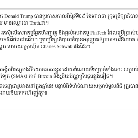
ក Donald Trump បានប្រកាសកាលពីថ្ងៃទី២៩ ខែមករាថា ក្រុមប្រឹក្សាភិប
ីមួយ មានឈ្មោះថា Truth.Fi។
៊ីលើសេវាកម្មផ្នែកហិរញ្ញវត្ថុ និងផ្ដល់សេវាកម្ម FinTech ដែលប្រើប្រាស់បច្
ិងកាក់ឌីជីថលជាដើម។ ក្រុមប្រឹក្សាភិបាលក៏បានអនុញ្ញាតឲ្យមានការវិនិយោគ 
ល្លារ តាមរយៈក្រុមហ៊ុន Charles Schwab ផងដែរ។
៏បានបង្ហើបពីគម្រោងវិនិយោគរបស់ខ្លួន ដោយចំណាយទឹកប្រាក់ទាំងនោះ សម្រាប
ឡែក (SMAs) កាក់ Bitcoin និងរូបិយប័ណ្ណគ្រីបតូផ្សេងទៀត។
េញជារូបរាងនៅក្នុងឆ្នាំនេះ បន្ទាប់ពីទំហំចំណាយសម្រាប់មូលនិធិ ត្រូវប
ាតដោយនិយតករហិរញ្ញវត្ថុ៕