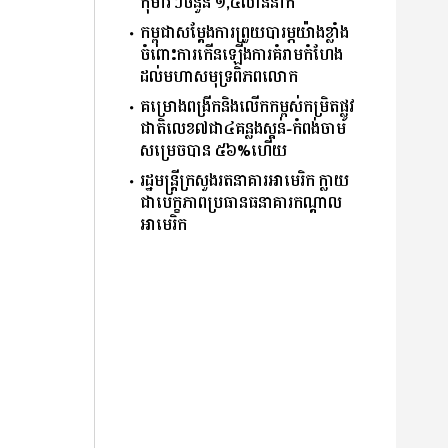
កុមារៗចំនួន ១,៤លាននាក់
កម្ពុជាសម្តែងការព្រួយបារម្ភយ៉ាងខ្លាំង
ចំពោះការកើនឡើងការគំរាមកំហែង
ដល់មហាសមុទ្រពិភពលោក
គម្រោងពង្រីកនិងលើកកម្ពស់កម្រិតផ្លូវ
ជាតិលេខ៧ជា៤គន្លងស្គន់-កំពង់ចាម
សម្រេចបាន ៥៦%ហើយ
រដ្ឋមន្ត្រីក្រសួងរតនាគារអាមេរិក ក្លាយ
ជាបេក្ខភាពប្រធានធនាគារកណ្ដាល
អាមេរិក