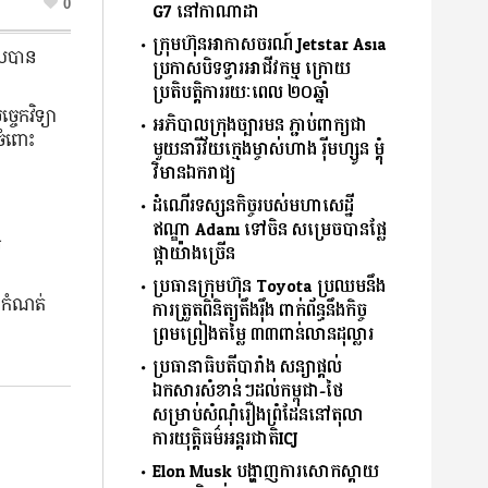
0
G7 នៅកាណាដា
ក្រុមហ៊ុនអាកាសចរណ៍ Jetstar Asia
ាលបាន
ប្រកាសបិទទ្វារអាជីវកម្ម ក្រោយ
ប្រតិបត្តិការរយៈពេល ២០ឆ្នាំ
ចេកវិទ្យា
អភិបាលក្រុងច្បារមន ភ្ជាប់ពាក្យជា
ចំពោះ
មួយនារីវ័យក្មេងម្ចាស់ហាង រ៉ីមហ្សូន ម្តុំ
វិមានឯករាជ្យ
ដំណើរទស្សនកិច្ចរបស់មហាសេដ្ឋី
ឥណ្ឌា Adani ទៅចិន សម្រេចបានផ្លែ
់
ផ្កាយ៉ាងច្រើន
ប្រធានក្រុមហ៊ុន Toyota ប្រឈមនឹង
ានកំណត់
ការត្រួតពិនិត្យតឹងរ៉ឹង ពាក់ព័ន្ធនឹងកិច្ច
ព្រមព្រៀងតម្លៃ ៣៣ពាន់លានដុល្លារ
ប្រធានាធិបតីបារាំង សន្យាផ្ដល់
ឯកសារសំខាន់ៗដល់កម្ពុជា-ថៃ
សម្រាប់សំណុំរឿងព្រំដែននៅតុលា
ការយុតិ្តធម៌អន្តរជាតិICJ
Elon Musk បង្ហាញការសោកស្ដាយ