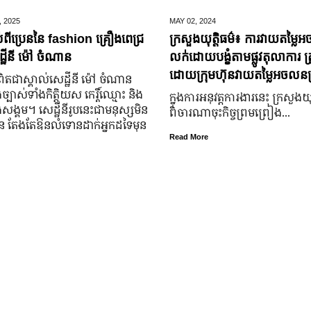
,
2025
MAY 02,
2024
់ពីប្រេននៃ​ fashion គ្រឿងពេជ្រ
ក្រសួងយុត្តិធម៌៖ ការវាយតម្លៃអ
្ឋីនី ម៉ៅ ចំណាន
លក់ដោយបង្ខំតាមផ្លូវតុលាការ ត្រ
ដោយក្រុមហ៊ុនវាយតម្លៃអចលនទ្
តជា​ស្គាល់​សេដ្ឋី​នី ម៉ៅ ចំណាន
្បាស់​ទាំង​កិត្តិយស កេរ្តិ៍ឈ្មោះ និង​
ក្នុងការអនុវត្តការងារនេះ ក្រសួងយុត
ុង​សង្គម។ សេដ្ឋី​នី​រូប​នេះ​ជា​មនុស្ស​មិន​
ពិចារណាចុះកិច្ចព្រមព្រៀង...
្លួន តែងតែ​ឱនលំទោន​ដាក់​អ្នក​ដទៃ​មុន​
Read More