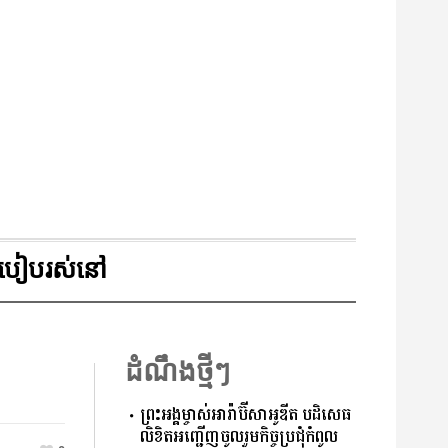
របៀបរស់នៅ
ដំណឹងថ្មីៗ
ព្រះអង្គម្ចាស់អារ៉ាប៊ីសាអូឌីត បដិសេធ
លិខិតអញ្ជើញចូលរួមកិច្ចប្រជុំកំពូល