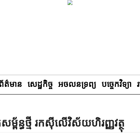
ព័ត៌មាន
សេដ្ឋកិច្ច
អចលនទ្រព្យ
បច្ចេកវិទ្យា
្ព័ន្ធថ្មី រកស៊ីលើវិស័យហិរញ្ញវត្ថុ