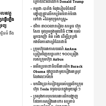
ក្រោយរិះគន់លោក Donald Trump
កម្ពុជា-បារាំង កំពុងរៀបចំផែនទី
ចលនវត្ថុ
បង្ហាញផ្លូវលើកកម្រិតទំនាក់ទំនង
ទៅជា «ដៃគូយុទ្ធសាស្ត្រ»
ូវធ្វើឡើង
រព្យ
ថវិកា ៣០០លានរៀល សម្តេច ហ៊ុន
សែន ចូលរួមក្នុងមូលនិធិ CTN របស់
្តិធម៌ នឹង
អ្នកឧកញ៉ា គិត ម៉េង ដើម្បីទ្រទ្រង់
កងទ័ពការពារព្រំដែនជាតិ
ក្រុមហ៊ុនអាកាសចរណ៍ AirAsia
ត្រៀមទិញយន្តហោះ ១០០គ្រឿង
របស់ក្រុមហ៊ុន Airbus
អតីតប្រធានាធិបតីអាមេរិក Barack
Obama ផុងខ្លួនជាមួយរឿងអាស្រូវ
លែងលះភរិយា
មកដឹងប្រាក់បៀវត្សរបស់បុគ្គលិកក្រុម
ហ៊ុន Tesla ទទួលបានក្នុងមួយឆ្នាំៗ
ក្រសួងការបរទេសអាមេរិកបង្ហាញ
ផែនការស្បៀងអាហារ សម្រាប់