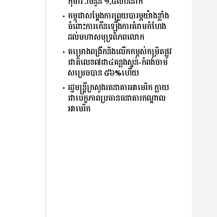
កុមារៗចំនួន ១,៤លាននាក់
កម្ពុជាសម្តែងការព្រួយបារម្ភយ៉ាងខ្លាំង
ចំពោះការកើនឡើងការគំរាមកំហែង
ដល់មហាសមុទ្រពិភពលោក
គម្រោងពង្រីកនិងលើកកម្ពស់កម្រិតផ្លូវ
ជាតិលេខ៧ជា៤គន្លងស្គន់-កំពង់ចាម
សម្រេចបាន ៥៦%ហើយ
រដ្ឋមន្ត្រីក្រសួងរតនាគារអាមេរិក ក្លាយ
ជាបេក្ខភាពប្រធានធនាគារកណ្ដាល
អាមេរិក