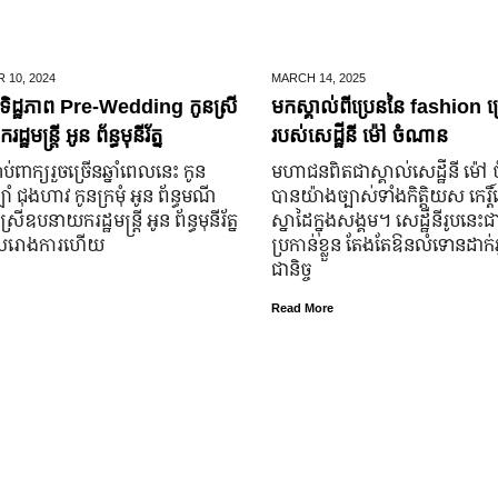
 10,
2024
MARCH 14,
2025
ិដ្ឋភាព Pre-Wedding កូនស្រី
មកស្គាល់ពីប្រេននៃ​ fashion គ
ឋមន្រ្តី អូន ព័ន្ធមុនីរ័ត្ន
របស់សេដ្ឋីនី ម៉ៅ ចំណាន
ប់​ពាក្យ​រួច​ច្រើន​ឆ្នាំ​ពេលនេះ កូន
មហាជន​ពិតជា​ស្គាល់​សេដ្ឋី​នី ម៉
ំ ជុងហាវ កូនក្រមុំ អូន ព័ន្ធមណី
បាន​យ៉ាង​ច្បាស់​ទាំង​កិត្តិយស កេរ្តិ
នស្រី​ឧបនាយករដ្ឋមន្ត្រី អូន ព័ន្ធមុនីរ័ត្ន
ស្នាដៃ​ក្នុង​សង្គម។ សេដ្ឋី​នី​រូប​នេះ​ជ
ូល​រោងការ​ហើយ
ប្រកាន់​ខ្លួន តែងតែ​ឱនលំទោន​ដាក់​អ្
ជានិច្ច
Read More