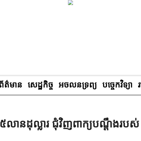
ព័ត៌មាន
សេដ្ឋកិច្ច
អចលនទ្រព្យ
បច្ចេកវិទ្យា
ុល្លារ ជុំវិញពាក្យបណ្ដឹងរបស់