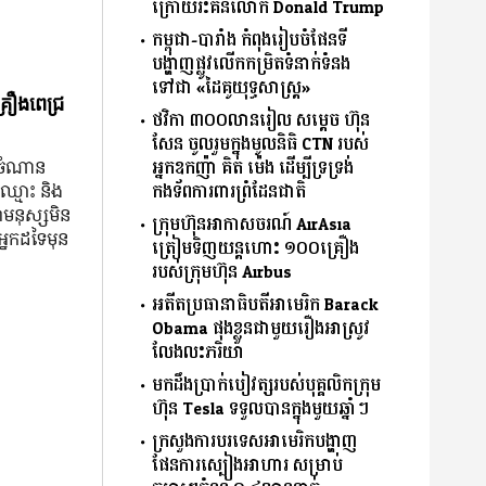
ក្រោយរិះគន់លោក Donald Trump
កម្ពុជា-បារាំង កំពុងរៀបចំផែនទី
បង្ហាញផ្លូវលើកកម្រិតទំនាក់ទំនង
ទៅជា «ដៃគូយុទ្ធសាស្ត្រ»
្រឿងពេជ្រ
ថវិកា ៣០០លានរៀល សម្តេច ហ៊ុន
សែន ចូលរួមក្នុងមូលនិធិ CTN របស់
អ្នកឧកញ៉ា គិត ម៉េង ដើម្បីទ្រទ្រង់
ៅ ចំណាន
កងទ័ពការពារព្រំដែនជាតិ
៍ឈ្មោះ និង​
ា​មនុស្ស​មិន​
ក្រុមហ៊ុនអាកាសចរណ៍ AirAsia
នក​ដទៃ​មុន​
ត្រៀមទិញយន្តហោះ ១០០គ្រឿង
របស់ក្រុមហ៊ុន Airbus
អតីតប្រធានាធិបតីអាមេរិក Barack
Obama ផុងខ្លួនជាមួយរឿងអាស្រូវ
លែងលះភរិយា
មកដឹងប្រាក់បៀវត្សរបស់បុគ្គលិកក្រុម
ហ៊ុន Tesla ទទួលបានក្នុងមួយឆ្នាំៗ
ក្រសួងការបរទេសអាមេរិកបង្ហាញ
ផែនការស្បៀងអាហារ សម្រាប់