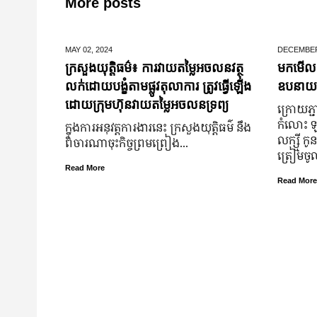
More posts
MAY 02,
2024
DECEMBER
ក្រសួងយុត្តិធម៌៖ ការវាយតម្លៃអចលនវត្ថុ
មកមើលទ
លក់ដោយបង្ខំតាមផ្លូវតុលាការ ត្រូវធ្វើឡើង
ឧបនាយករដ្
ដោយក្រុមហ៊ុនវាយតម្លៃអចលនទ្រព្យ
ក្រោយ​ភ្ជា
កំលោះ ឡា
ក្នុងការអនុវត្តការងារនេះ ក្រសួងយុត្តិធម៌ នឹង
លក្ស្មី កូ
ពិចារណាចុះកិច្ចព្រមព្រៀង...
ត្រៀម​ច
Read More
Read More