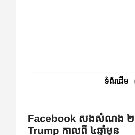
ទំព័រដើម
Facebook សងសំណង ២៥លានដ
Trump កាលពី ៤ឆ្នាំមុន