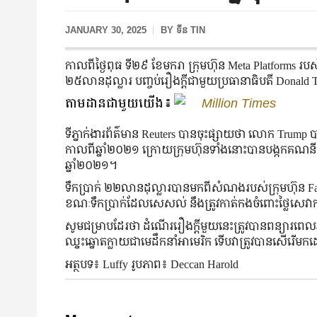
JANUARY 30, 2025
BY
ទីន TIN
កាលពីថ្ងៃពុធ ទី២៩ ខែមករា ក្រុមហ៊ុន Meta Platform
២៥លានដុល្លារ បញ្ចប់រឿងក្ដីជាមួយប្រធានាធិបតី Donal
តាមដានជាមួយយើង៖
Million Times
ទីភ្នាក់ងារព័ត៌មាន Reuters បានចុះផ្សាយថា លោក Trump 
កាលពីឆ្នាំ២០២១ ក្រោយក្រុមហ៊ុនទាំងនោះបានបង្កកគណនីប
ឆ្នាំ២០២១។
ទឹកប្រាក់ ២២លានដុល្លារបានមកពីសំណងរបស់ក្រុមហ៊ុន Fac
ខណៈទឹកប្រាក់ដែលសេសល់ នឹងត្រូវកាត់កងចំពោះថ្លៃសេវាកម្
សូមជម្រាបដែរថា ដំណើររឿងក្ដីមួយនេះត្រូវបានពន្យារ
ឈ្នះឆ្នោតក្លាយជាមេដឹកនាំអាមេរិក ទើបវាត្រូវបានសើរើ
អត្ថបទ៖ Luffy រូបភាព៖ Deccan Harold