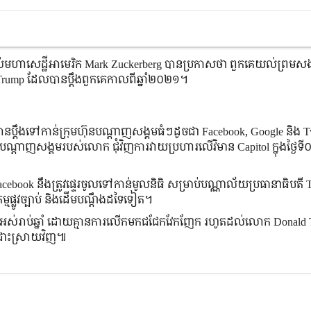
s របស់មហាសេដ្ឋីអាមេរិក Mark Zuckerberg បានប្រកាសថា ពួកគេយល់ព្
d Trump ដែលបានប្ដឹងពួកគេកាលពីឆ្នាំ២០២១។
បានប្ដឹងទៅកាន់ក្រុមហ៊ុនបណ្ដាញសង្គមធំៗដូចជា Facebook, Google និង Tw
ណ្ដាញសង្គមរបស់លោក ជុំវិញការវាយប្រហារលើវិមាន Capitol ក្នុងថ្ងៃទ
ebook នឹងត្រូវផ្ទេរចូលទៅកាន់មូលនិធិ សម្រាប់បណ្ណាល័យប្រធានាធិបតី 
មផ្លូវច្បាប់ និងដើមបណ្ដឹងដទៃទៀត។
ពេលអស់រាប់ឆ្នាំ ដោយគ្មានការលើកមកជជែកវែកញែក រហូតដល់លោក Donald
មកដោះស្រាយវិញ៕