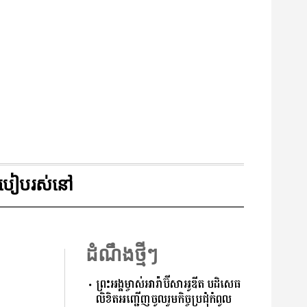
របៀបរស់នៅ
ដំណឹងថ្មីៗ
ព្រះអង្គម្ចាស់អារ៉ាប៊ីសាអូឌីត បដិសេធ
លិខិតអញ្ជើញចូលរួមកិច្ចប្រជុំកំពូល