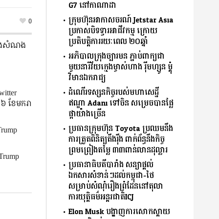
G7 នៅកាណាដា
ក្រុមហ៊ុនអាកាសចរណ៍ Jetstar Asia
0
ប្រកាសបិទទ្វារអាជីវកម្ម ក្រោយ
ប្រតិបត្តិការរយៈពេល ២០ឆ្នាំ
រមសងសំណង
អភិបាលក្រុងច្បារមន ភ្ជាប់ពាក្យជា
មួយនារីវ័យក្មេងម្ចាស់ហាង រ៉ីមហ្សូន ម្តុំ
វិមានឯករាជ្យ
ដំណើរទស្សនកិច្ចរបស់មហាសេដ្ឋី
itter
ឥណ្ឌា Adani ទៅចិន សម្រេចបានផ្លែ
ី០៦ ខែមករា
ផ្កាយ៉ាងច្រើន
ប្រធានក្រុមហ៊ុន Toyota ប្រឈមនឹង
Trump
ការត្រួតពិនិត្យតឹងរ៉ឹង ពាក់ព័ន្ធនឹងកិច្ច
ព្រមព្រៀងតម្លៃ ៣៣ពាន់លានដុល្លារ
 Trump
ប្រធានាធិបតីបារាំង សន្យាផ្ដល់
ឯកសារសំខាន់ៗដល់កម្ពុជា-ថៃ
សម្រាប់សំណុំរឿងព្រំដែននៅតុលា
ការយុតិ្តធម៌អន្តរជាតិICJ
Elon Musk បង្ហាញការសោកស្ដាយ