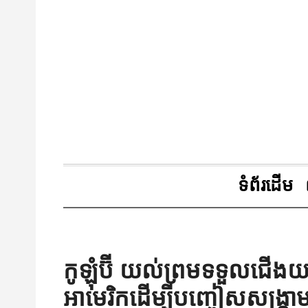
ទំព័រដើម
កូឡុំប៊ី យល់ព្រមទទួលជើង
អាមេរិកដើម្បីបញ្ចៀសសង្គ្រាម