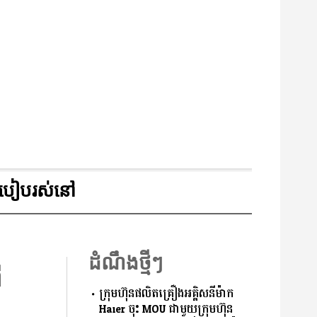
របៀបរស់នៅ
ដំណឹងថ្មីៗ
ី
ក្រុមហ៊ុនផលិតគ្រឿងអគ្គិសនីម៉ាក
Haier ចុះ MOU ជាមួយក្រុមហ៊ុន