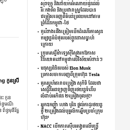
សុខទុក្ខ និងនាំយកអំណោយជូនដល់
រីរៈកងទ័ព និងប្រជារាស្ត្រដែលបាន
ជម្លៀសចេញពីតំបន់ប្រឈមនៅតាម
ព្រំដែនកម្ពុជា-ថៃ
កូរ៉េខាងជើងត្រៀមបើកដំណើរការសួន
កម្សាន្តធំបំផុតរបស់ខ្លួននាសប្ដាហ៍
ក្រោយ
ក្រុមសេដ្ឋីម៉ាឡេស៊ីស្វែងរកឱកាស
វិនិយោគនៅកម្ពុជាលើវិស័យសំខាន់ៗ
មនុស្សជំនិតរបស់ Elon Musk
ប្រកាសចាកចេញពីក្រុមហ៊ុន Tesla
g កូនស្រី
គូរស្នេហ៍តារាចម្រៀង សុភិទិ ដែលជា
សេដ្ឋីនីអនឡាញទិញរថយន្តទំនើប
លំដាប់អភិជន ២គ្រឿងចូលផ្ទះ!
នេះ កូន
ព័ន្ធមណី
អ្នកឧកញ៉ា ហេង បូរិន ផ្តល់កាដូរថយន្ត
័ន្ធមុនីរ័ត្ន
ថ្មី ២គ្រឿងដល់បុគ្គលិកឆ្នើមប្រចាំក្រុម
ហ៊ុន!
NACC បើកការស៊ើបអង្កេតលើមន្ត្រី