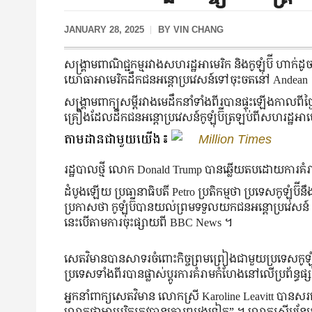
JANUARY 28, 2025
BY
VIN CHANG
សង្គ្រាមពាណិជ្ជកម្មរវាងសហរដ្ឋអាមេរិក និងកូឡុំប៊ី ហាក់
យោធាអាមេរិកដឹកជនអន្តោប្រវេសន៍ទៅចុះចតនៅ Andean
សង្គ្រាមពាក្យសម្តីរវាងមេដឹកនាំទាំងពីរបានផ្ទុះឡើងកាល
គ្រឿងដែលដឹកជនអន្តោប្រវេសន៍កូឡុំប៊ីត្រឡប់ពីសហរដ្ឋអា
តាមដានជាមួយយើង៖
Million Times
រដ្ឋបាលថ្មី លោក Donald Trump បានឆ្លើយតបដោយការគំរា
ដំបូងឡើយ ប្រធានាធិបតី Petro ប្រតិកម្មថា ប្រទេសកូឡុំ
ប្រកាសថា កូឡុំប៊ីបានយល់ព្រមទទួលយកជនអន្តោប្រវេស
នេះបើតាមការចុះផ្សាយពី BBC News ។
សេតវិមានបានសាទរចំពោះកិច្ចព្រមព្រៀងជាមួយប្រទេសកូឡុំប៊
ប្រទេសទាំងពីរបានផ្លាស់ប្តូរការគំរាមកំហែងនៅលើប្រព័ន្ធផ្
អ្នកនាំពាក្យសេតវិមាន លោកស្រី Karoline Leavitt បានសរស
លោកថាអាមេរិកត្រូវបានគោរពម្តងទៀត” ។ លោកស្រីបន្ថែមថ