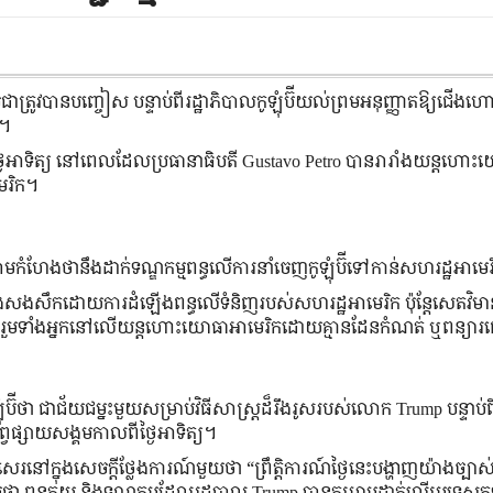
ដូចជាត្រូវបានបញ្ចៀស បន្ទាប់ពីរដ្ឋាភិបាលកូឡុំប៊ីយល់ព្រមអនុញ្ញាតឱ្យជើង
 ។
ពីថ្ងៃអាទិត្យ នៅពេលដែលប្រធានាធិបតី Gustavo Petro បានរារាំងយន្តហោះ
មេរិក។
មកំហែងថានឹងដាក់ទណ្ឌកម្មពន្ធលើការនាំចេញកូឡុំប៊ីទៅកាន់សហរដ្ឋអាមេ
ប៊ីនឹងសងសឹកដោយការដំឡើងពន្ធលើទំនិញរបស់សហរដ្ឋអាមេរិក ប៉ុន្តែសេតវិម
ន៍ រួមទាំងអ្នកនៅលើយន្តហោះយោធាអាមេរិកដោយគ្មានដែនកំណត់ ឬពន្យា
ីថា ជាជ័យជម្នះមួយសម្រាប់វិធីសាស្រ្តដ៏រឹងរូសរបស់លោក Trump បន្ទាប់ព
សព្វផ្សាយសង្គមកាលពីថ្ងៃអាទិត្យ។
េរនៅក្នុងសេចក្តីថ្លែងការណ៍មួយថា “ព្រឹត្តិការណ៍ថ្ងៃនេះបង្ហាញយ៉ាងច្ប
ា ពន្ធគយ និងទណ្ឌកម្មដែលរដ្ឋបាល Trump បានគម្រាមដាក់លើប្រទេសកូឡុ