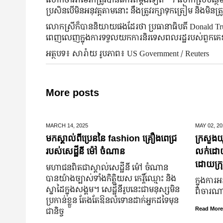
ប្រសិនបើមិនអនុវត្តតាមនោះ នឹងត្រូវរក្សាទុកត្រៀម និងមិនត្
លោកស្រីក៏បាននិយាយផងដែរថា ប្រធានាធិបតី Donald T
ពេញលេញក្នុងការទទួលយកការនិរទេសពលរដ្ឋរបស់ពួកគេខុ
អត្ថបទ៖ សារ៉ាយ រូបភាព៖ US Government / Reuters
More posts
MARCH 14,
2025
MAY 02,
20
មកស្គាល់ពីប្រេននៃ​ fashion គ្រឿងពេជ្រ
ក្រសួងយុ
របស់សេដ្ឋីនី ម៉ៅ ចំណាន
លក់ដោយបង
ដោយក្រុ
មហាជន​ពិតជា​ស្គាល់​សេដ្ឋី​នី ម៉ៅ ចំណាន
បាន​យ៉ាង​ច្បាស់​ទាំង​កិត្តិយស កេរ្តិ៍ឈ្មោះ និង​
ក្នុងការអ
ស្នាដៃ​ក្នុង​សង្គម។ សេដ្ឋី​នី​រូប​នេះ​ជា​មនុស្ស​មិន​
ពិចារណាច
ប្រកាន់​ខ្លួន តែងតែ​ឱនលំទោន​ដាក់​អ្នក​ដទៃ​មុន​
ជានិច្ច
Read More