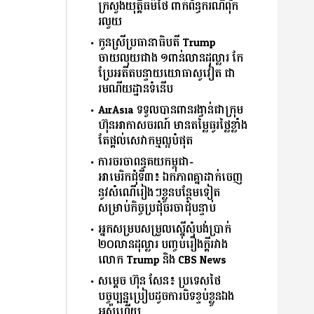
ក្រសួងយុត្តិធម៌ថៃ ពាក់ព័ន្ធករណីពុក
រលួយ
កូនស្រីប្រធានាធិបតី Trump
ចាយលុយជាង ១ពាន់លានដុល្លារ កែ
ប្រែអតីតបន្ទាយយោធាសូវៀត ជា
រមណីយដ្ឋានទំនើប
AirAsia ទទួលបានពានរង្វាន់ជាក្រុម
ហ៊ុនអាកាសចរណ៍ មានតម្លៃធូរថ្លៃខ្លាំង
តែផ្ដល់សេវាកម្មល្អបំផុត
ការចរចាពន្ធគយកម្ពុជា-
អាមេរិកជុំទី៣៖ ឯកភាពគ្នាដាក់ចេញ
នូវសំណើរៀងៗខ្លួនបន្ថែមទៀត​
សម្រាប់កិច្ចប្រជុំចរចាជុំបន្ទាប់
អ្នកសម្របសម្រួលស្នើសុំបង់ប្រាក់
២០លានដុល្លារ បញ្ចប់រឿងក្ដីរវាង
លោក Trump និង CBS News
សម្តេច ហ៊ុន សែន៖ ប្រទេស​ថៃ​
បច្ចុប្បន្នប្រៀបដូចការបិទខ្ទប់ខ្លួនឯង
អស់ហើយ