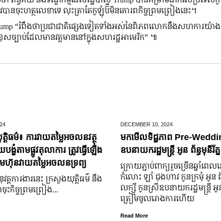
រូវបានចុះហត្ថលេខាទេ លុះត្រាតែកូឡុំប៊ីមិនគោរពកិច្ចព្រមព្រៀងនេះ។
rump “រំពឹងថាប្រជាជាតិផ្សេងទៀតទាំងអស់នៃពិភពលោកនឹងសហការយ៉ាង
សច្បាប់ដែលមានវត្តមាននៅក្នុងសហរដ្ឋអាមេរិក” ៕
24
DECEMBER 10,
2024
ត្តិធម៌៖ ការវាយតម្លៃអចលនវត្ថុ
មកមើលទិដ្ឋភាព Pre-Weddin
្ខំតាមផ្លូវតុលាការ ត្រូវធ្វើឡើង
ឧបនាយករដ្ឋមន្រ្តី អូន ព័ន្ធមុនីរ័ត្ន
មហ៊ុនវាយតម្លៃអចលនទ្រព្យ
ក្រោយ​ភ្ជាប់​ពាក្យ​រួច​ច្រើន​ឆ្នាំ​ពេល
កំលោះ ឡាំ ជុងហាវ កូនក្រមុំ អូន 
នុវត្តការងារនេះ ក្រសួងយុត្តិធម៌ នឹង
លក្ស្មី កូនស្រី​ឧបនាយករដ្ឋមន្ត្រី អូន ព
ុះកិច្ចព្រមព្រៀង...
ត្រៀម​ចូល​រោងការ​ហើយ
Read More