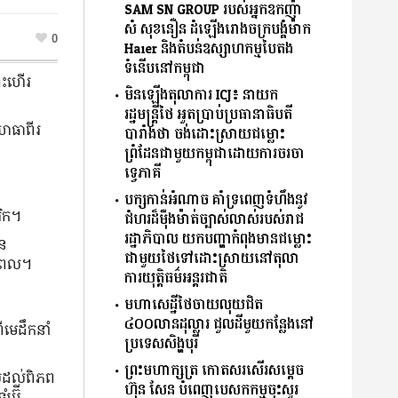
SAM SN GROUP របស់អ្នកឧកញ៉ា
សំ សុខនឿន ដំឡើងរោងចក្របង្គំម៉ាក
0
Haier និងតំបន់ឧស្សាហកម្មបៃតង
ទំនើបនៅកម្ពុជា
ហោះហើរ
មិនឡើងតុលាការ ICJ៖ នាយក
រដ្ឋមន្រ្តីថៃ អួតប្រាប់ប្រធានាធិបតី
យោធាពីរ
បារាំងថា ចង់ដោះស្រាយជម្លោះ
ព្រំដែនជាមួយកម្ពុជាដោយការចរចា
ទ្វេភាគី
បក្សកាន់អំណាច គាំទ្រពេញទំហឹងនូវ
រិក។
ជំហរដ៏ម៉ឺងម៉ាត់ច្បាស់លាស់របស់រាជ
រដ្ឋាភិបាល យកបញ្ហាកំពុងមានជម្លោះ
ាន
ជាមួយថៃទៅដោះស្រាយនៅតុលា
រពេល។
ការយុត្តិធម៌អន្តរជាតិ
មហាសេដ្ឋីថៃចាយលុយជិត
៤០០លានដុល្លារ ជួលដីមួយកន្លែងនៅ
ីមេដឹកនាំ
ប្រទេសសិង្ហបុរី
ព្រះមហាក្សត្រ កោតសរសើរសម្តេច
ាស់ដល់ពិភព
ហ៊ុន សែន បំពេញបេសកកម្មចុះសួរ
ំប៊ី