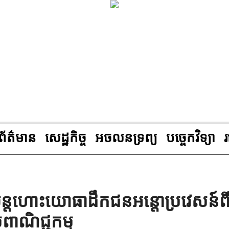
ព័ត៌មាន
សេដ្ឋកិច្ច
អចលនទ្រព្យ
បច្ចេកវិទ្យា
យន្តហោះយោធាដឹកជនអន្តោប្រវេសន៍ព
ពាណិជ្ជកម្ម