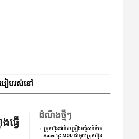
របៀបរស់នៅ
ដំណឹងថ្មីៗ
ងធ្វើ
ក្រុមហ៊ុនផលិតគ្រឿងអគ្គិសនីម៉ាក
Haier ចុះ MOU ជាមួយក្រុមហ៊ុន