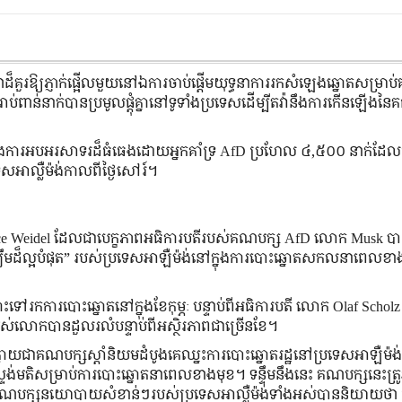
កថាដ៏គួរឱ្យភ្ញាក់ផ្អើលមួយនៅឯការចាប់ផ្តើមយុទ្ធនាការរកសំឡេងឆ្នោតសម្រា
់ពាន់នាក់បានប្រមូលផ្តុំគ្នានៅទូទាំងប្រទេសដើម្បីតវ៉ានឹងការកើនឡើងន
ងការអបអរសាទរដ៏ធំធេងដោយអ្នកគាំទ្រ AfD ប្រហែល ៤,៥០០ នាក់ដែលប្រម
េសអាល្លឺម៉ង់កាលពីថ្ងៃសៅរ៍។
e Weidel ដែលជាបេក្ខភាពអធិការបតីរបស់គណបក្ស AfD លោក Musk បា
ឃឹមដ៏ល្អបំផុត” របស់ប្រទេសអាឡឺម៉ង់នៅក្នុងការបោះឆ្នោតសកលនាពេលខ
្ពោះទៅរកការបោះឆ្នោតនៅក្នុងខែកុម្ភៈ បន្ទាប់ពីអធិការបតី លោក Olaf Scholz
ងរបស់លោកបានដួលរលំបន្ទាប់ពីអស្ថិរភាពជាច្រើនខែ។
ាយជាគណបក្សស្តាំនិយមដំបូងគេឈ្នះការបោះឆ្នោតរដ្ឋនៅប្រទេសអាឡឺម៉ង់
តិសម្រាប់ការបោះឆ្នោតនាពេលខាងមុខ។ ទន្ទឹម​នឹង​នេះ គណបក្ស​នេះ​ត្រូវ​
ងម៉ាត់។ គណបក្សនយោបាយសំខាន់ៗរបស់ប្រទេសអាល្លឺម៉ង់ទាំងអស់បាននិយាយថា