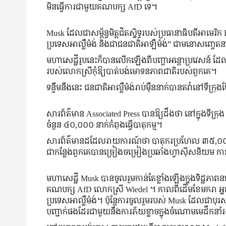
មិនធ្វើការជាមួយគណបក្ស AfD ទេ។
Musk ដែលជាសម្ព័ន្ធមិត្តជិតស្និទ្ធរបស់ប្រធានាធិបតីអា
ប្រទេសអាល្លឺម៉ង់ និងជាជនជាតិអាឡឺម៉ង់” ជាមនោសញ្ចេតន
មហាសេដ្ឋីរូបនេះក៏បានលើកឡើងពីបញ្ហាអន្តោប្រវេសន៍ ដែល
របស់លោកស្រីកុំឱ្យបាត់បង់មោទនភាពជាតិរបស់ពួកគេ។
ទន្ទឹមនឹងនេះ ជនជាតិអាល្លឺម៉ង់រាប់ម៉ឺននាក់បានតវ៉ានៅទីក្
សារព័ត៌មាន Associated Press បានឱ្យដឹងថា នៅក្នុងទីក្រ
ចំនួន ៤០,០០០ នាក់កំពុងធ្វើបាតុកម្ម។
សារព័ត៌មានដដែលរាយការណ៍ថា បាតុករប្រហែល ៣៥,០០០ នាក់បា
ជាកន្លែងពួកគេបានច្រៀងចម្រៀងប្រឆាំងហ្វាស៊ីសនិយម កាន់ប
មហាសេដ្ឋី Musk បាន​ចូល​រួម​កាន់​តែ​ខ្លាំង​ឡើង​ក្នុង​ទិដ្ឋភ
គណបក្ស AfD លោកស្រី Wiedel ។ កាលពីដើមខែមករា អ្នកទា
ប្រទេសអាល្លឺម៉ង់។ ប៉ុន្តែការចូលរួមរបស់ Musk ដែលជាបុរ
បញ្ជាក់ផងដែរជាមួយនឹងការភ័យខ្លាចក្នុងចំណោមមេដឹកនាំរដ