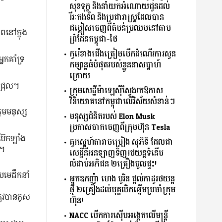
សុខទុក្ខ និងនាំយកអំណោយជូនដល់
រីរៈកងទ័ព និងប្រជារាស្ត្រដែលបាន
ជម្លៀសចេញពីតំបន់ប្រឈមនៅតាម
ាពនៅក្នុង
ព្រំដែនកម្ពុជា-ថៃ
កូរ៉េខាងជើងត្រៀមបើកដំណើរការសួន
នកគាំទ្រ
កម្សាន្តធំបំផុតរបស់ខ្លួននាសប្ដាហ៍
ក្រោយ
ជ្រុល។
ក្រុមសេដ្ឋីម៉ាឡេស៊ីស្វែងរកឱកាស
វិនិយោគនៅកម្ពុជាលើវិស័យសំខាន់ៗ
រុមមនុស្ស
មនុស្សជំនិតរបស់ Elon Musk
ប្រកាសចាកចេញពីក្រុមហ៊ុន Tesla
ប៊ែកឡាំង
គូរស្នេហ៍តារាចម្រៀង សុភិទិ ដែលជា
ូ។
សេដ្ឋីនីអនឡាញទិញរថយន្តទំនើប
លំដាប់អភិជន ២គ្រឿងចូលផ្ទះ!
ួយមេដឹកនាំ
អ្នកឧកញ៉ា ហេង បូរិន ផ្តល់កាដូរថយន្ត
ថ្មី ២គ្រឿងដល់បុគ្គលិកឆ្នើមប្រចាំក្រុម
រូវបានគូស
ហ៊ុន!
NACC បើកការស៊ើបអង្កេតលើមន្ត្រី