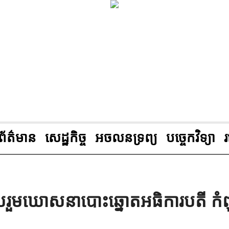
ព័ត៌មាន
សេដ្ឋកិច្ច
អចលនទ្រព្យ
បច្ចេកវិទ្យា
រួមឃោសនាបោះឆ្នោតអធិការបតី កំពុ