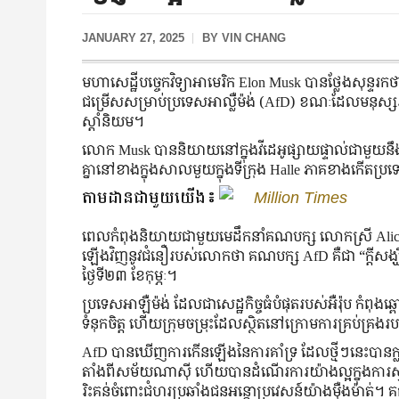
JANUARY 27, 2025
BY
VIN CHANG
មហាសេដ្ឋីបច្ចេកវិទ្យាអាមេរិក Elon Musk បានថ្លែងសុន្ទរ
ជម្រើសសម្រាប់ប្រទេសអាល្លឺម៉ង់ (AfD) ខណៈដែលមនុស្សរាប
ស្តាំនិយម។
លោក Musk បាននិយាយនៅក្នុងវីដេអូផ្សាយផ្ទាល់ជាមួយនឹ
គ្នានៅខាងក្នុងសាលមួយក្នុងទីក្រុង Halle ភាគខាងកើតប្រទ
តាមដានជាមួយយើង៖
Million Times
ពេលកំពុងនិយាយជាមួយមេដឹកនាំគណបក្ស លោកស្រី Alic
ឡើងវិញនូវជំនឿរបស់លោកថា គណបក្ស AfD គឺជា “ក្តីសង្
ថ្ងៃទី២៣ ខែកុម្ភៈ។
ប្រទេសអាឡឺម៉ង់ ដែលជាសេដ្ឋកិច្ចធំបំផុតរបស់អឺរ៉ុប កំពុងឆ
ទំនុកចិត្ត ហើយក្រុមចម្រុះដែលស្ថិតនៅក្រោមការគ្រប់គ្រ
AfD បានឃើញការកើនឡើងនៃការគាំទ្រ ដែលថ្មីៗនេះបានក្ល
តាំងពីសម័យណាស៊ី ហើយបានដំណើរការយ៉ាងល្អក្នុងការស្ទង់ម
រិះគន់​ចំពោះ​ជំហរ​ប្រឆាំង​ជន​អន្តោប្រវេសន៍​យ៉ាង​ម៉ឺ