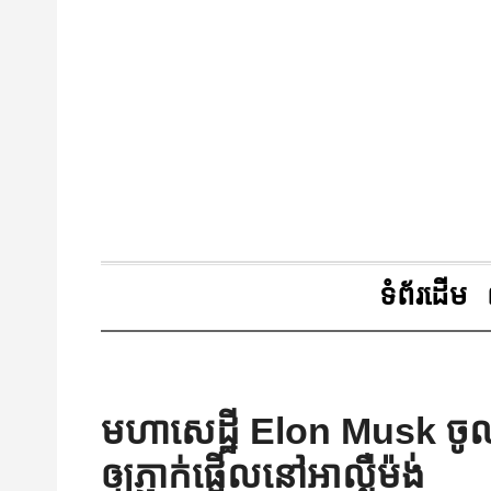
ទំព័រដើម
មហាសេដ្ឋី Elon Musk ចូល
ឲ្យភ្ញាក់ផ្អើលនៅអាល្លឺម៉ង់