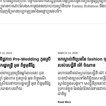
ផ្សាយ​កុហក បន្ទាប់​ពី​មហាសេដ្ឋី​រូប​នេះ​បង្ក​ប្រតិកម្ម​តាម​ប្រព័ន្ធ​ផ្សព្វផ្ស
រុញឱ្យមានការដោះលែងសកម្មជននយោបាយស្តាំនិយម Tommy Robinson និងបា
ុញឱ្យមានកុប្បកម្មប្រឆាំងអន្តោប្រវេសន៍។
 10,
2024
MARCH 14,
2025
ិដ្ឋភាព Pre-Wedding កូនស្រី
មកស្គាល់ពីប្រេននៃ​ fashion គ
ឋមន្រ្តី អូន ព័ន្ធមុនីរ័ត្ន
របស់សេដ្ឋីនី ម៉ៅ ចំណាន
ប់​ពាក្យ​រួច​ច្រើន​ឆ្នាំ​ពេលនេះ កូន
មហាជន​ពិតជា​ស្គាល់​សេដ្ឋី​នី ម៉
ំ ជុងហាវ កូនក្រមុំ អូន ព័ន្ធមណី
បាន​យ៉ាង​ច្បាស់​ទាំង​កិត្តិយស កេរ្តិ
នស្រី​ឧបនាយករដ្ឋមន្ត្រី អូន ព័ន្ធមុនីរ័ត្ន
ស្នាដៃ​ក្នុង​សង្គម។ សេដ្ឋី​នី​រូប​នេះ​ជ
ូល​រោងការ​ហើយ
ប្រកាន់​ខ្លួន តែងតែ​ឱនលំទោន​ដាក់​អ្
ជានិច្ច
Read More