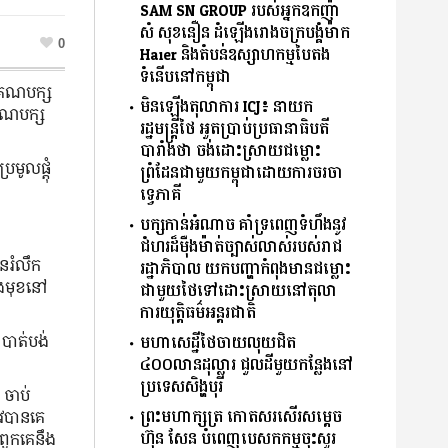
SAM SN GROUP របស់អ្នកឧកញ៉ា
សំ សុខនឿន ដំឡើងរោងចក្របង្គំម៉ាក
0
Haier និងតំបន់ឧស្សាហកម្មបៃតង
ទំនើបនៅកម្ពុជា
ប់គណបក្ស
មិនឡើងតុលាការ ICJ៖ នាយក
ៃគណបក្ស
រដ្ឋមន្រ្តីថៃ អួតប្រាប់ប្រធានាធិបតី
បារាំងថា ចង់ដោះស្រាយជម្លោះ
ូលផ្តុំ
ព្រំដែនជាមួយកម្ពុជាដោយការចរចា
ទ្វេភាគី
បក្សកាន់អំណាច គាំទ្រពេញទំហឹងនូវ
ជំហរដ៏ម៉ឺងម៉ាត់ច្បាស់លាស់របស់រាជ
នរំលឹក
រដ្ឋាភិបាល យកបញ្ហាកំពុងមានជម្លោះ
ាងមុខនៅ
ជាមួយថៃទៅដោះស្រាយនៅតុលា
ការយុត្តិធម៌អន្តរជាតិ
 បាត់បង់
មហាសេដ្ឋីថៃចាយលុយជិត
៤០០លានដុល្លារ ជួលដីមួយកន្លែងនៅ
ប្រទេសសិង្ហបុរី
 ចាប់
ព្រះមហាក្សត្រ កោតសរសើរសម្តេច
បាន​គេ​
ហ៊ុន សែន បំពេញបេសកកម្មចុះសួរ
 ពួកគេនឹង