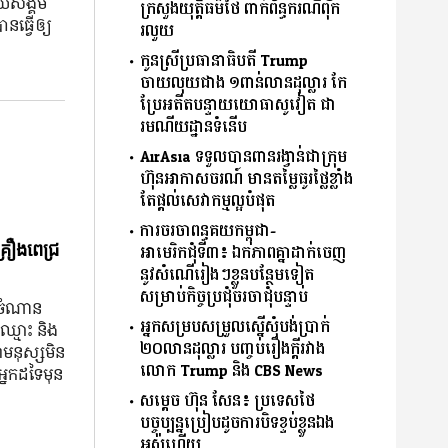
ាយ​សង្គម​
ក្រសួងយុត្តិធម៌ថៃ ពាក់ព័ន្ធករណីពុក
នធ្វើឲ្យ
រលួយ
កូនស្រីប្រធានាធិបតី Trump
ចាយលុយជាង ១ពាន់លានដុល្លារ កែ
ប្រែអតីតបន្ទាយយោធាសូវៀត ជា
រមណីយដ្ឋានទំនើប
AirAsia ទទួលបានពានរង្វាន់ជាក្រុម
ហ៊ុនអាកាសចរណ៍ មានតម្លៃធូរថ្លៃខ្លាំង
តែផ្ដល់សេវាកម្មល្អបំផុត
ការចរចាពន្ធគយកម្ពុជា-
្រឿងពេជ្រ
អាមេរិកជុំទី៣៖ ឯកភាពគ្នាដាក់ចេញ
នូវសំណើរៀងៗខ្លួនបន្ថែមទៀត​
សម្រាប់កិច្ចប្រជុំចរចាជុំបន្ទាប់
ៅ ចំណាន
អ្នកសម្របសម្រួលស្នើសុំបង់ប្រាក់
៍ឈ្មោះ និង​
២០លានដុល្លារ បញ្ចប់រឿងក្ដីរវាង
ា​មនុស្ស​មិន​
លោក Trump និង CBS News
នក​ដទៃ​មុន​
សម្តេច ហ៊ុន សែន៖ ប្រទេស​ថៃ​
បច្ចុប្បន្នប្រៀបដូចការបិទខ្ទប់ខ្លួនឯង
អស់ហើយ