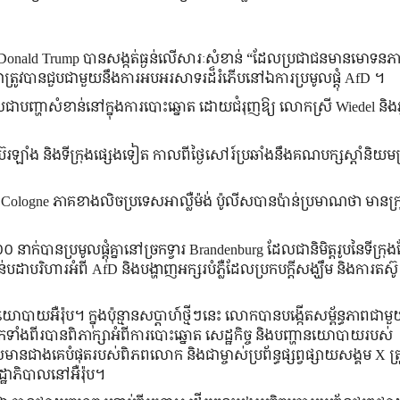
មេរិក Donald Trump បានសង្កត់ធ្ងន់លើសារៈសំខាន់ “ដែលប្រជាជនមានមោទនភ
ាត្រូវបានជួបជាមួយនឹងការអបអរសាទរដ៏រំភើបនៅឯការប្រមូលផ្តុំ AfD ។
ជាបញ្ហាសំខាន់នៅក្នុងការបោះឆ្នោត ដោយជំរុញឱ្យ លោកស្រី Wiedel និងអ្
រុងប៊ែរឡាំង និងទីក្រុងផ្សេងទៀត កាលពីថ្ងៃសៅរ៍ប្រឆាំងនឹងគណបក្សស្តាំនិយម
ុង Cologne ភាគខាងលិចប្រទេសអាល្លឺម៉ង់ ប៉ូលីសបានប៉ាន់ប្រមាណថា មានក្
នប្រមូលផ្តុំគ្នានៅច្រកទ្វារ Brandenburg ដែលជានិមិត្តរូបនៃទីក្រុង
ដាបរិហារអំពី AfD និងបង្ហាញអក្សរបំភ្លឺដែលប្រកបក្តីសង្ឃឹម និងការតស៊
ាព​នយោបាយ​អឺរ៉ុប។ ក្នុងប៉ុន្មានសប្តាហ៍ថ្មីៗនេះ លោកបានបង្កើតសម្ព័ន្ធភាពជាម
ំងពីរបានពិភាក្សាអំពីការបោះឆ្នោត សេដ្ឋកិច្ច និងបញ្ហានយោបាយរបស់
សមានជាងគេបំផុតរបស់ពិភពលោក និងជាម្ចាស់ប្រព័ន្ធផ្សព្វផ្សាយសង្គម X ត្
្ឋាភិបាលនៅអឺរ៉ុប។