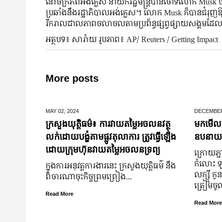
នៅ​ចក្រភព​អង់គ្លេស នាយក​រដ្ឋមន្ត្រី​បាន​ចោទ​លោក Musk ថា​ បាន​
ប្រឆាំង​នឹង​រដ្ឋាភិបាល​អង់គ្លេស។ លោក Musk ក៏បានជំ
រីករាលដាលភាពចលាចលតាមប្រព័ន្ធផ្សព្វផ្សាយសង្គមដែលជំរ
អត្ថបទ៖ សារ៉ាយ រូបភាព៖ AP/ Reuters / Getting Impact
More posts
MAY 02,
2024
DECEMBER
ក្រសួងយុត្តិធម៌៖ ការវាយតម្លៃអចលនវត្ថុ
មកមើលទ
លក់ដោយបង្ខំតាមផ្លូវតុលាការ ត្រូវធ្វើឡើង
ឧបនាយករដ្
ដោយក្រុមហ៊ុនវាយតម្លៃអចលនទ្រព្យ
ក្រោយ​ភ្ជា
កំលោះ ឡា
ក្នុងការអនុវត្តការងារនេះ ក្រសួងយុត្តិធម៌ នឹង
លក្ស្មី កូ
ពិចារណាចុះកិច្ចព្រមព្រៀង...
ត្រៀម​ច
Read More
Read More