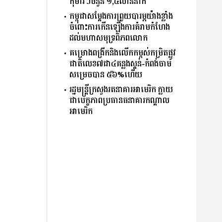
កុមារៗចំនួន ១,៤លាននាក់
កម្ពុជាសម្តែងការព្រួយបារម្ភយ៉ាងខ្លាំង
ចំពោះការកើនឡើងការគំរាមកំហែង
ដល់មហាសមុទ្រពិភពលោក
គម្រោងពង្រីកនិងលើកកម្ពស់កម្រិតផ្លូវ
ជាតិលេខ៧ជា៤គន្លងស្គន់-កំពង់ចាម
សម្រេចបាន ៥៦%ហើយ
រដ្ឋមន្ត្រីក្រសួងរតនាគារអាមេរិក ក្លាយ
ជាបេក្ខភាពប្រធានធនាគារកណ្ដាល
អាមេរិក