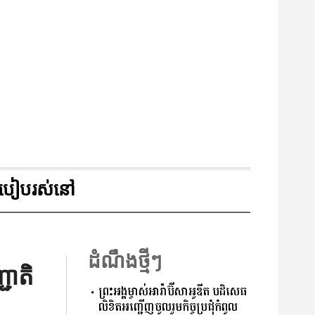
របៀបរស់នៅ
ដំណឹងថ្មីៗ
ជាតិ
ព្រះអង្គម្ចាស់អារ៉ាប៊ីសាអូឌីត បដិសេធ
លិខិតអញ្ជើញចូលរួមកិច្ចប្រជុំកំពូល