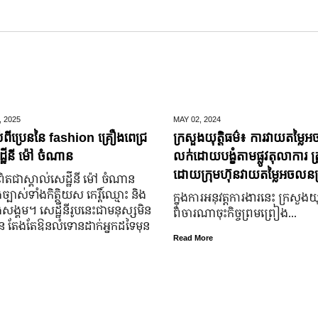
,
2025
MAY 02,
2024
់ពីប្រេននៃ​ fashion គ្រឿងពេជ្រ
ក្រសួងយុត្តិធម៌៖ ការវាយតម្លៃអ
្ឋីនី ម៉ៅ ចំណាន
លក់ដោយបង្ខំតាមផ្លូវតុលាការ ត្រ
ដោយក្រុមហ៊ុនវាយតម្លៃអចលនទ្
តជា​ស្គាល់​សេដ្ឋី​នី ម៉ៅ ចំណាន
្បាស់​ទាំង​កិត្តិយស កេរ្តិ៍ឈ្មោះ និង​
ក្នុងការអនុវត្តការងារនេះ ក្រសួងយុត
ុង​សង្គម។ សេដ្ឋី​នី​រូប​នេះ​ជា​មនុស្ស​មិន​
ពិចារណាចុះកិច្ចព្រមព្រៀង...
្លួន តែងតែ​ឱនលំទោន​ដាក់​អ្នក​ដទៃ​មុន​
Read More