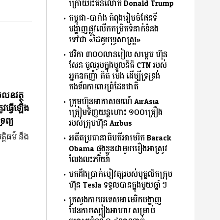
ក្រោយរិះគន់លោក Donald Trump
កម្ពុជា-បារាំង កំពុងរៀបចំផែនទី
បង្ហាញផ្លូវលើកកម្រិតទំនាក់ទំនង
ទៅជា «ដៃគូយុទ្ធសាស្ត្រ»
ថវិកា ៣០០លានរៀល សម្តេច ហ៊ុន
សែន ចូលរួមក្នុងមូលនិធិ CTN របស់
អ្នកឧកញ៉ា គិត ម៉េង ដើម្បីទ្រទ្រង់
កងទ័ពការពារព្រំដែនជាតិ
ចលនវត្ថុ
ក្រុមហ៊ុនអាកាសចរណ៍ AirAsia
ូវធ្វើឡើង
ត្រៀមទិញយន្តហោះ ១០០គ្រឿង
រព្យ
របស់ក្រុមហ៊ុន Airbus
្តិធម៌ នឹង
អតីតប្រធានាធិបតីអាមេរិក Barack
Obama ផុងខ្លួនជាមួយរឿងអាស្រូវ
លែងលះភរិយា
មកដឹងប្រាក់បៀវត្សរបស់បុគ្គលិកក្រុម
ហ៊ុន Tesla ទទួលបានក្នុងមួយឆ្នាំៗ
ក្រសួងការបរទេសអាមេរិកបង្ហាញ
ផែនការស្បៀងអាហារ សម្រាប់