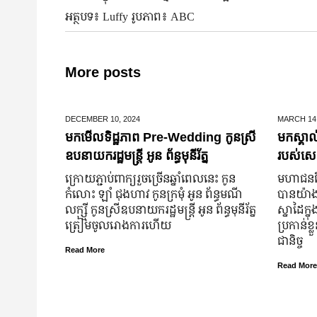
អត្ថបទ៖ Luffy រូបភាព៖ ABC
More posts
DECEMBER 10,
2024
MARCH 14
មកមើលទិដ្ឋភាព Pre-Wedding កូនស្រី
មកស្គាល
ឧបនាយករដ្ឋមន្រ្តី អូន ព័ន្ធមុនីរ័ត្ន
របស់សេដ
ក្រោយ​ភ្ជាប់​ពាក្យ​រួច​ច្រើន​ឆ្នាំ​ពេលនេះ កូន
មហាជន​ពិ
កំលោះ ឡាំ ជុងហាវ កូនក្រមុំ អូន ព័ន្ធមណី
បាន​យ៉ាង​ច
លក្ស្មី កូនស្រី​ឧបនាយករដ្ឋមន្ត្រី អូន ព័ន្ធមុនីរ័ត្ន
ស្នាដៃ​ក្ន
ត្រៀម​ចូល​រោងការ​ហើយ
ប្រកាន់​ខ
ជានិច្ច
Read More
Read More