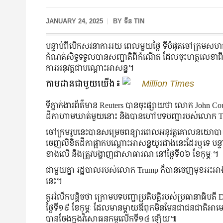
JANUARY 24, 2025
BY
ទីន TIN
បន្ទាប់ពីបើកសវនាការរយៈពេលមួយថ្ងៃ ទីបំផុតចៅក្រមសហព័ន
កំណត់សិទ្ធទទួលបានសញ្ជាតិពីកំណើត ដែលចុះហត្ថលេខាពីប្រ
ការអនុវត្តជាបណ្ដោះអាសន្ន។
តាមដានជាមួយយើង៖
Million Times
ទីភ្នាក់ងារព័ត៌មាន Reuters បានចុះផ្សាយថា លោក John 
ដីកាហាមឃាត់មួយនោះ និងបានហៅបទបញ្ជារបស់លោក Tru
ចៅក្រមរូបនេះបានសម្រេចពន្យារពេលអនុវត្តគោលនយោបាយរ
ចេញលិខិតដីកាផ្អាកបណ្ដោះអាសន្នយូរជាងនេះដែរឬទេ បន្ទ
ខាងលើ នឹងត្រូវបង្ហាញជាសាធារណៈនៅថ្ងៃទី០៦ ខែកុម្ភៈ។
ជាមួយគ្នា រដ្ឋបាលរបស់លោក Trump ក៏បានចេញមុខអះអាងថា ព
នេះ។
គួររំលឹកបន្តិចថា ក្រោមបទបញ្ជាប្រតិបត្តិរបស់ប្រធានាធ
ថ្ងៃទី១៩ ខែកុម្ភៈ ដែលមានម្ដាយឪពុកមិនមែនជាជនជាតិអាមេរិ
បានចែងក្នុងវិសោធនកម្មលើកទី១៤ ឡើយ៕