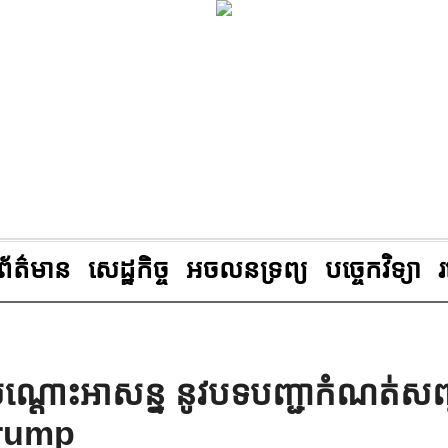
ព័ត៌មាន
សេដ្ឋកិច្ច
អចលនទ្រព្យ
បច្ចេកវិទ្យា
បណ្ដោះអាសន្ន នូវបទបញ្ជាកំណត់សញ្
Trump