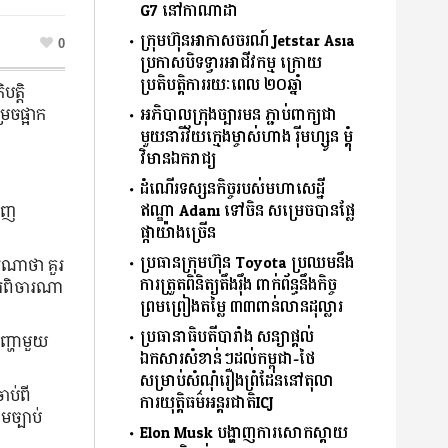
G7 នៅកាណាដា
ក្រុមហ៊ុនអាកាសចរណ៍ Jetstar Asia
0
ប្រកាសបិទទ្វារអាជីវកម្ម ក្រោយ
ប្រតិបត្តិការរយៈពេល ២០ឆ្នាំ
ត្តិ
អភិបាលក្រុងច្បារមន ភ្ជាប់ពាក្យជា
េចផ្អាក
មួយនារីវ័យក្មេងម្ចាស់ហាង រ៉ីមហ្សូន ម្តុំ
វិមានឯករាជ្យ
ដំណើរទស្សនកិច្ចរបស់មហាសេដ្ឋី
ឥណ្ឌា Adani ទៅចិន សម្រេចបានផ្លែ
ចេញ
ផ្កាយ៉ាងច្រើន
ប្រធានក្រុមហ៊ុន Toyota ប្រឈមនឹង
រណាថា គួរ
ការត្រួតពិនិត្យតឹងរ៉ឹង ពាក់ព័ន្ធនឹងកិច្ច
ារពិចារណា
ព្រមព្រៀងតម្លៃ ៣៣ពាន់លានដុល្លារ
ប្រធានាធិបតីបារាំង សន្យាផ្ដល់
ញ្ហាមួយ
ឯកសារសំខាន់ៗដល់កម្ពុជា-ថៃ
សម្រាប់សំណុំរឿងព្រំដែននៅតុលា
ាប់ពី
ការយុតិ្តធម៌អន្តរជាតិICJ
មច្បាប់
Elon Musk បង្ហាញការសោកស្ដាយ