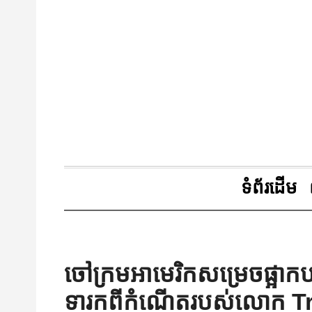
ទំព័រដើម
ចៅក្រមអាមេរិកសម្រេចផ្អាក
ទារកពីកំណើតរបស់លោក 