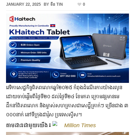
JANUARY 22, 2025
BY
ទីន TIN
0
វេទិកាសេដ្ឋកិច្ចពិភពលោកឆ្នាំ២០២៥ កំពុងដំណើរការយ៉ាងរលូន
ដោយចាប់ផ្ដើមពីថ្ងៃទី២០ ដល់ថ្ងៃទី២៤ ខែមករា ក្រោមវត្តមានមេ
ដឹកនាំពិភពលោក និងម្ចាស់សហគ្រាសជាសេដ្ឋីគ្រាក់ៗ ច្រើនជាង ៣
០០០នាក់ នៅទីក្រុងដាវ៉ូស ប្រទេសស្វីស។
តាមដានជាមួយយើង៖
Million Times