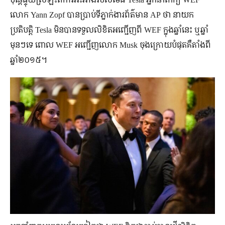
លោក Yann Zopf បានប្រាប់ទីភ្នាក់ងារព័ត៌មាន AP ថា នាយក
ប្រតិបត្តិ Tesla មិនបានទទួលលិខិតអញ្ជើញពី WEF ក្នុងឆ្នាំនេះ ឬឆ្នាំ
មុនៗទេ ពោល WEF អញ្ជើញលោក Musk ចុងក្រោយបំផុតគឺតាំងពី
ឆ្នាំ២០១៥។