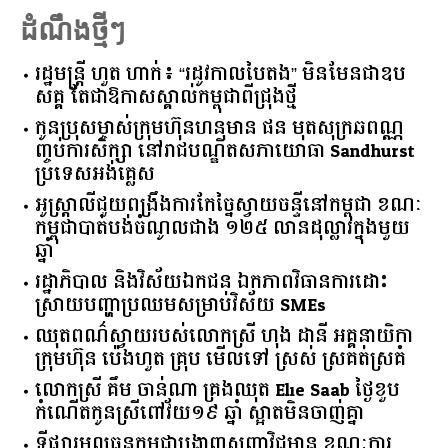
ដំណឹងថ្មីៗ
រដ្ឋមន្ត្រី ហួត ហាក់៖ “រដូវកាលបៃតង” មិនមែនជាឧប
សគ្គ តែជាឱកាសស្គាល់កម្ពុជាពីជ្រុងថ្មី
កូនប្រុសម្ចាស់ក្រុមហ៊ុនហនុមាន ផន មុតសុក្រឆពណ្ណ
ញ្ចប់ការសិក្សា នៅរាជបណ្ឌិតសភាយោធា Sandhurst
ប្រទេសអង់គ្លេស
អូស្ត្រាលី​ជួយ​ពង្រឹង​ការ​កែច្នៃ​ស្វាយចន្ទី​នៅ​កម្ពុជា​ ​ខណៈ​
កម្ពុជា​បាត់បង់​ចំណូល​ជាង​ ​១២៥​ ​លាន​ដុល្លារ​ក្នុង​មួយ​
ឆ្នាំ​
រដ្ឋាភិបាល​ ​និង​វិស័យ​ឯកជន ​ឯកភាព​វិធានការ​ដោះ
ស្រាយ​បញ្ហា​ប្រឈម​​សម្រាប់​វិស័យ​ ​SMEs​
ឈុតពណ៌ស្វាយរបស់លោកស្រី ហុង ដានី អគ្គ​នាយិកា​
ក្រុមហ៊ុន ប៉េងហួត គ្រុប មើលទៅ ស្រស់ ស្រគត់ស្រគំ
លោកស្រី គឹម ចាន់ណា គ្រងឈុត Elie Saab ថ្ងៃខួប
កំណើតកូនស្រីពៅវ័យ១៩ ឆ្នាំ ស្អាតមិនចាញ់គ្នា
ទីផ្សារ​មូលធន​កម្ពុជា​បង្ហាញ​សញ្ញា​វិជ្ជមាន​ ​ខណៈ​ការ​