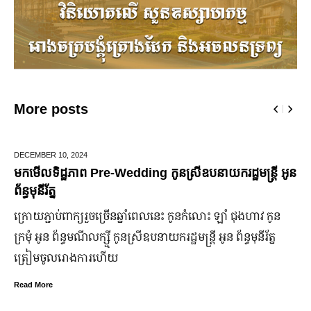
More posts
JUNE 25,
2024
ding កូនស្រីឧបនាយករដ្ឋមន្រ្តី អូន
មកដឹងប្រាក់ចំណេញសុទ្ធរ
ឆ្នាំ២០២៤
ើន​ឆ្នាំ​ពេលនេះ កូនកំលោះ ឡាំ ជុងហាវ កូន
ក្រុមហ៊ុន Ford Motor ទទួល
នស្រី​ឧបនាយករដ្ឋមន្ត្រី អូន ព័ន្ធមុនីរ័ត្ន
ឡើង បើទោះបីវិបត្តិសេដ្ឋក
ប្រសើរ។
Read More