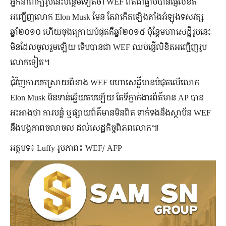
អ្នកនាំពាក្យរូបនេះបន្ថែមទៀតថា WEF ពិតជាធ្លាប់បានផ្ញើលិខិត
អញ្ជើញលោក Elon Musk មែន តែវាកើតឡើងតាំងអំឡុងទសវត្ស
ឆ្នាំ២០១០ ហើយចុងក្រោយបំផុតគឺឆ្នាំ២០១៥ ប៉ុន្តែមហាសេដ្ឋីរូបនេះ
មិនដែលចូលរួមឡើយ ទើបបានជា WEF ឈប់ផ្ញើលិខិតអញ្ជើញរូប
លោកទៀត។
ជុំវិញការបកស្រាយពីខាង WEF មហាសេដ្ឋីមានបំផុតលើលោក
Elon Musk មិនទាន់ឆ្លើយតបឡើយ តែទីភ្នាក់ងារព័ត៌មាន AP បាន
អះអាងថា ការបន្លំ ឬផ្សាយព័ត៌មានមិនពិត ទាក់ទងនឹងស្ថាប័ន WEF
នឹងបង្កភាពចលាចល ដល់សេដ្ឋកិច្ចពិភពលោក៕
អត្ថបទ៖ Luffy រូបភាព៖ WEF/ AFP