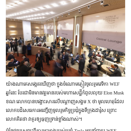
យ៉ាងណាគេសង្កេតឃើញថា ក្នុងចំណោមភ្ញៀវចូលរួមវេទិកា WEF
ឆ្នាំនេះ បែរជាមិនមានវត្តមានរបស់មហាសេដ្ឋីកំពូលលុយ Elon Musk
ខណៈលោកបានបង្ហោះសារលើបណ្ដាញសង្គម X ថា មូលហេតុដែល
លោកបដិសេធការអញ្ជើញចូលរួមកិច្ចប្រជុំក្នុងទីក្រុងដាវ៉ូស ព្រោះ
លោកគិតថា វាគួរឲ្យធុញទ្រាន់ខ្លាំងណាស់។
ប៉ុន្តែផ្ទុយស្រឡះពីការអះអាងរបស់មេធំ Tesla អ្នកនាំពាក្យ WEF