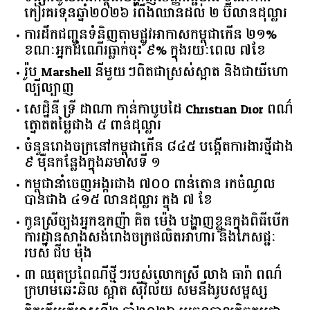
កៀរគរ​ទុន​ឆ្នាំ​២០២៦​ ​រំពឹង​ឈានដល់​ ​២​ ​ប៊ីលាន​ដុល្លារ​
ការដឹកជញ្ជូនទំនិញតាមផ្លូវអាកាសកម្ពុជាកើន ២១%
ខណៈអ្នកដំណើរធ្លាក់ចុះ ៩% ក្នុងរយៈពេល ៧ខែ
រ៉ូប Marshell នីមួយៗពិតជាស្រស់ស្អាត និងជាយីហោ
ល្បីល្បាញ
សេដ្ឋិនី ទ្រី ដាណា កាន់កាបូបដៃ Christian Dior ពណ៌
ត្នោតតម្លៃជាង ៥ ពាន់ដុល្លារ
ចំនួន​រោងចក្រ​នៅ​កម្ពុជា​កើន​ ​៨៤៥​ ​បង្កើត​ការងារ​ថ្មី​ជាង​
​៩​ ​ម៉ឺន​កន្លែង​ក្នុង​ឆមាស​ទី ​១​
កម្ពុជានាំចេញអង្ករជាង ៧០០ ពាន់តោន រកចំណូល
បានជាង ៤១៥ លានដុល្លារ ក្នុង ៧ ខែ
កូនស្រីច្បងអ្នកឧកញ៉ា គិត ម៉េង បង្ហាញខ្លួនក្នុងពិធីបើក
ការដ្ឋានសាងសង់រោងចក្រផលិតអាហារ និងភេសជ្ជៈ
របស់ ជីប ម៉ុង
៣ ឈុតប្រពៃណីថ្មីៗរបស់លោកស្រី លាង ធារ៉ា ពណ៌
ក្រហមឆេះឆិល ស្អាត ​ស៊ីវិល័យ សមនឹងរូបសម្ផស្ស