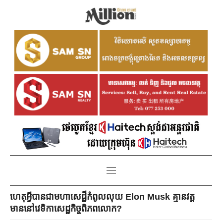
ហេតុអ្វីបានជាមហាសេដ្ឋីកំពូលលុយ Elon Musk គ្មានវត្ត
មាននៅវេទិកាសេដ្ឋកិច្ចពិភពលោក?