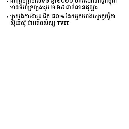
គិត​ត្រឹមត្រីមាស​ទី​២​ ​ឆ្នាំ​២០២៦​ បរធន​បាលកិច្ច​កម្ពុជា​ ​
មាន​ទំហំ​ទ្រព្យ​សរុប​ ​២.៦៩​ ​ពាន់លាន​ដុល្លារ​
ក្រសួង​ការងារ​៖ ​ជិត​ ​៨០​% ​នៃ​កម្មករ​រោងចក្រ​តូយ៉ូតា ​
ស៊ុយ​ស៊ូ ​ជា​អតីត​សិស្ស​ ​TVET​