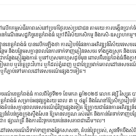
ើកកម្ពស់ជីវភាពរស់នៅប្រចាំថ្ងៃរបស់ប្រជាជន តាមរយៈការបង្កើនប្រាក់
ដ្ឋានកំណើនសេដ្ឋកិច្ចខេត្តកំពង់ធំ ក្រៅពីវិស័យកសិកម្ម និងកសិ-ឧស្សាហកម្ម
មូលដ្ឋានខេត្តកំពង់ធំ បានលើកឡើងថា ការរៀបចំផែនការអភិវឌ្ឍន៍វិស័យទេសច
ៃបន្ថែម និងបន្ថែមសក្ដានុពលនៃការទាក់ទាញភ្ញៀវទេសចរ ទាំងក្នុងស្រុក និង
ជាកន្លែងភ្ញៀវឆ្លងកាត់ ឬទៅហួសមកហួសដូចមុន ពោលគឺខេត្តកំពង់ធំនឹងក្លា
សៀមរាប ឬខេត្តព្រះវិហារ ឬក៏ដល់ភ្នំពេញ ឬជាខ្សែច្រវាក់គោលដៅទេសចរ
េញ ឬក៏ភ្ជាប់ទៅគោលដៅទេសចរណ៍ផ្សេងៗទៀត។
េសចរណ៍ខេត្តកំពង់ធំ កាលពីថ្ងៃទី២១ ខែមករា ឆ្នាំ២០២៥ លោក វង្សី វិស្សុត ប
ពង់ធំ សម្រាប់អនុវត្តក្នុងរយៈពេល ៣ ឬ ៤ឆ្នាំ និងណែនាំឱ្យសិក្សារៀបច
 និងតំបន់សក្តានុពលទេសចរណ៍ជុំវិញផ្សេងទៀត ឱ្យក្លាយជាផែនការអភិវឌ្ឍន
ឍន៍តំបន់ក្នុងក្រុងស្ទឹងសែន ឱ្យមានលក្ខណៈរស់រវើក និងកាន់តែទាក់ទាញបន្
ជា៖ ផ្សាររាត្រី និងការជិះទូកគយគន់ទេសភាពជាដើម។ល។
ោលដៅទេសចរណ៍ដ៏ទាក់ទាញខាងផ្នែកសាសនា, តំបន់ព្រៃប្រស់, សួនទឹកបឹងសំរិទ្ធ