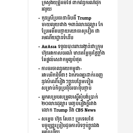
ក្រសួងយុត្តិធម៌ថៃ ពាក់ព័ន្ធករណីពុក
រលួយ
កូនស្រីប្រធានាធិបតី Trump
ចាយលុយជាង ១ពាន់លានដុល្លារ កែ
ប្រែអតីតបន្ទាយយោធាសូវៀត ជា
រមណីយដ្ឋានទំនើប
AirAsia ទទួលបានពានរង្វាន់ជាក្រុម
ហ៊ុនអាកាសចរណ៍ មានតម្លៃធូរថ្លៃខ្លាំង
តែផ្ដល់សេវាកម្មល្អបំផុត
ការចរចាពន្ធគយកម្ពុជា-
អាមេរិកជុំទី៣៖ ឯកភាពគ្នាដាក់ចេញ
នូវសំណើរៀងៗខ្លួនបន្ថែមទៀត​
សម្រាប់កិច្ចប្រជុំចរចាជុំបន្ទាប់
អ្នកសម្របសម្រួលស្នើសុំបង់ប្រាក់
២០លានដុល្លារ បញ្ចប់រឿងក្ដីរវាង
លោក Trump និង CBS News
សម្តេច ហ៊ុន សែន៖ ប្រទេស​ថៃ​
បច្ចុប្បន្នប្រៀបដូចការបិទខ្ទប់ខ្លួនឯង
អស់ហើយ