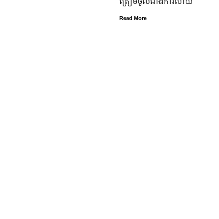
ត្រៀម​ចូល​រោងការ​ហើយ
Read More