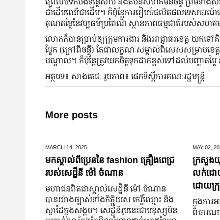
ព្រៃលិចទឹកបឹងទន្លេសាប និងតំបន់សហគមន៍ចន្ទី ព្រមទាំងស
ដាំដើមឈើជាដើម។ ក៏ប៉ុន្តែការរៀបចំផលិតផលទេសចរណ៍ទាំងន
គុណតម្លៃនៃវប្បធម៌ប្រពៃណី ស្ថានភាពធម្មជាតិរបស់សហគ
លោកក៏បានប្រាប់ឲ្យក្រុមការងារ និងអាជ្ញាធរខេត្ត យកទៅគ
ប្លែក (ក្រៅពីចន្ទី) តែជាលក្ខណៈសម្គាល់ពិសេសសម្រាប់ខេត្
បណ្តាល។ ក៏ប៉ុន្តែត្រូវយកចិត្តទុកដាក់ខ្ពស់ទៅដល់បញ្ហាត
អត្ថបទ៖ សាងតេជៈ រូបភាព៖ ផេកទីស្តីការគណៈរដ្ឋមន្រ្តី
More posts
MARCH 14,
2025
MAY 02,
20
មកស្គាល់ពីប្រេននៃ​ fashion គ្រឿងពេជ្រ
ក្រសួងយុ
របស់សេដ្ឋីនី ម៉ៅ ចំណាន
លក់ដោយបង
ដោយក្រុ
មហាជន​ពិតជា​ស្គាល់​សេដ្ឋី​នី ម៉ៅ ចំណាន
បាន​យ៉ាង​ច្បាស់​ទាំង​កិត្តិយស កេរ្តិ៍ឈ្មោះ និង​
ក្នុងការអ
ស្នាដៃ​ក្នុង​សង្គម។ សេដ្ឋី​នី​រូប​នេះ​ជា​មនុស្ស​មិន​
ពិចារណាច