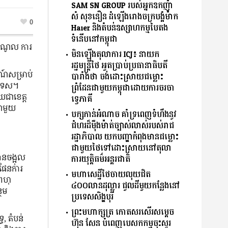
SAM SN GROUP របស់អ្នកឧកញ៉ា
សំ សុខនឿន ដំឡើងរោងចក្របង្គំម៉ាក
0
Haier និងតំបន់ឧស្សាហកម្មបៃតង
ទំនើបនៅកម្ពុជា
ចំណូល ការ
មិនឡើងតុលាការ ICJ៖ នាយក
។
រដ្ឋមន្រ្តីថៃ អួតប្រាប់ប្រធានាធិបតី
រណ៍សម្រាប់
បារាំងថា ចង់ដោះស្រាយជម្លោះ
បរទេស។
ព្រំដែនជាមួយកម្ពុជាដោយការចរចា
យជាខេត្ត
ទ្វេភាគី
ណ៍មួយ
បក្សកាន់អំណាច គាំទ្រពេញទំហឹងនូវ
ជំហរដ៏ម៉ឺងម៉ាត់ច្បាស់លាស់របស់រាជ
រដ្ឋាភិបាល យកបញ្ហាកំពុងមានជម្លោះ
ជាមួយថៃទៅដោះស្រាយនៅតុលា
ានចង្អុល
ការយុត្តិធម៌អន្តរជាតិ
ំផែនការ
មហាសេដ្ឋីថៃចាយលុយជិត
៍ពហុ
៤០០លានដុល្លារ ជួលដីមួយកន្លែងនៅ
ថែម
ប្រទេសសិង្ហបុរី
ព្រះមហាក្សត្រ កោតសរសើរសម្តេច
, តំបន់
ហ៊ុន សែន បំពេញបេសកកម្មចុះសួរ