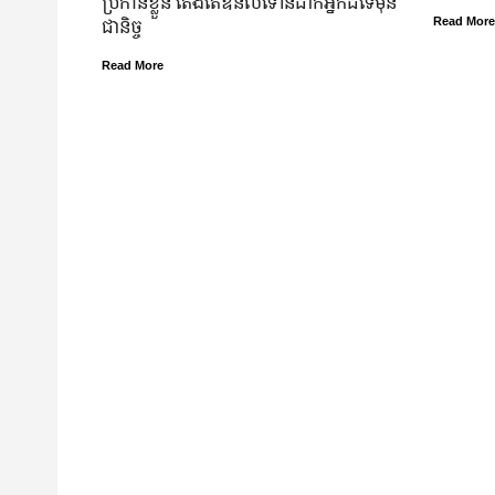
ប្រកាន់​ខ្លួន តែងតែ​ឱនលំទោន​ដាក់​អ្នក​ដទៃ​មុន​
ជានិច្ច
Read More
Read More