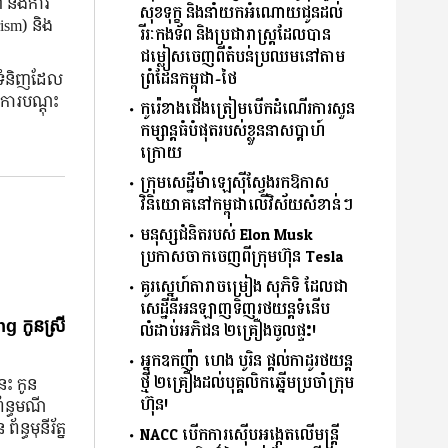
ា និងការ
សុខទុក្ខ និងនាំយកអំណោយជូនដល់
ism) និង
រីរៈកងទ័ព និងប្រជារាស្ត្រដែលបាន
ជម្លៀសចេញពីតំបន់ប្រឈមនៅតាម
ព្រំដែនកម្ពុជា-ថៃ
ុខទំនិញដែល
ការបណ្តុះ
កូរ៉េខាងជើងត្រៀមបើកដំណើរការសួន
កម្សាន្តធំបំផុតរបស់ខ្លួននាសប្ដាហ៍
ក្រោយ
ក្រុមសេដ្ឋីម៉ាឡេស៊ីស្វែងរកឱកាស
វិនិយោគនៅកម្ពុជាលើវិស័យសំខាន់ៗ
មនុស្សជំនិតរបស់ Elon Musk
ប្រកាសចាកចេញពីក្រុមហ៊ុន Tesla
គូរស្នេហ៍តារាចម្រៀង សុភិទិ ដែលជា
សេដ្ឋីនីអនឡាញទិញរថយន្តទំនើប
g កូនស្រី
លំដាប់អភិជន ២គ្រឿងចូលផ្ទះ!
អ្នកឧកញ៉ា ហេង បូរិន ផ្តល់កាដូរថយន្ត
ថ្មី ២គ្រឿងដល់បុគ្គលិកឆ្នើមប្រចាំក្រុម
នេះ កូន
ហ៊ុន!
ព័ន្ធមណី
័ន្ធមុនីរ័ត្ន
NACC បើកការស៊ើបអង្កេតលើមន្ត្រី