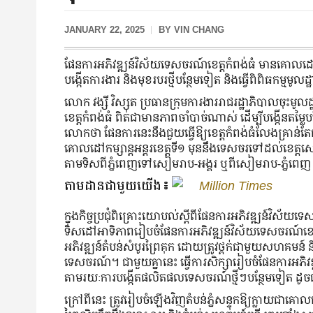
JANUARY 22, 2025
BY
VIN CHANG
ផែនការអភិវឌ្ឍន៍វិស័យទេសចរណ៍ខេត្តកំពង់ធំ មានគោលដៅល
បង្កើតការងារ និងមុខរបរថ្មីបន្ថែមទៀត និងធ្វើពិពិធកម្មមូល
លោក វង្សី វិស្សុត ប្រធានក្រុមការងាររាជរដ្ឋាភិបាលចុះ
ខេត្តកំពង់ធំ ពិតជាមានភាពចាំបាច់ណាស់ ដើម្បីបង្កើនតម្ល
លោកថា ផែនការនេះនឹងជួយធ្វើឱ្យខេត្តកំពង់ធំលែងគ្រាន់តែ
គោលដៅកម្សាន្តអន្តរខេត្តទី១ មុននឹងទេសចរទៅដល់ខេត្ត
តាមទិសពីភ្នំពេញទៅសៀមរាប-អង្គរ ឬពីសៀមរាប-ភ្នំព
តាមដានជាមួយយើង៖
Million Times
ក្នុងកិច្ចប្រជុំពិគ្រោះយោបល់ស្ដីពីផែនការអភិវឌ្ឍន៍វិស័យទ
ទិសដៅអាទិភាពរៀបចំផែនការអភិវឌ្ឍន៍វិស័យទេសចរណ៍ខេត្តកំ
អភិវឌ្ឍន៍តំបន់សំបូរព្រៃគុក ដោយត្រូវថ្ពក់ជាមួយសហគមន៍
ទេសចរណ៍។ ជាមួយគ្នានេះ ធ្វើការសិក្សារៀបចំផែនការអភិវឌ្
តាមរយៈការបង្កើតផលិតផលទេសចរណ៍ថ្មីៗបន្ថែមទៀត ដូច
ក្រៅពីនេះ ត្រូវរៀបចំឡើងវិញតំបន់ភ្នំសន្ទុកឱ្យក្លាយជាគ