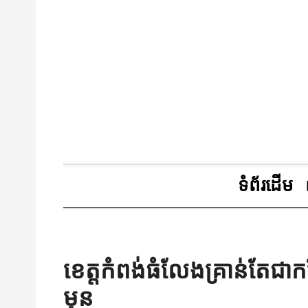
ទំព័រដើម
ខេត្តកំពង់ធំលែងគ្រាន់តែជ
មុន