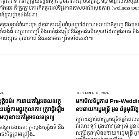
កម្មភាពទាក់ទាញមួយចំនួនទៀត ដូចជាការរៀបចំវត្តគំរូ, មជ្ឈមណ្ឌលវិបស្សន
េះ ក៏ត្រូវភ្ជាប់ការគិតគូរដល់ទិដ្ឋភាពទេសចរណ៍សុខភាព (wellness tour
មន៍មូលដ្ឋានផងដែរ។
ិតគូរបន្ទាន់ចំពោះមុខ ដូចជាការរៀបចំមុខម្ហូបដែលមានរសជាតិឆ្ងាញ់ និងម
តកំពង់ធំ សម្រាប់បម្រើ និងលក់ជូនភ្ញៀវ និងអ្នកដំណើរទូទៅដែលឆ្លងកាត់ និង
ម្លៃ ភាពស្អាត គុណភាព និងអនាម័យ ព្រមទាំងសេវា៕
24
DECEMBER 10,
2024
ត្តិធម៌៖ ការវាយតម្លៃអចលនវត្ថុ
មកមើលទិដ្ឋភាព Pre-Weddin
្ខំតាមផ្លូវតុលាការ ត្រូវធ្វើឡើង
ឧបនាយករដ្ឋមន្រ្តី អូន ព័ន្ធមុនីរ័ត្ន
មហ៊ុនវាយតម្លៃអចលនទ្រព្យ
ក្រោយ​ភ្ជាប់​ពាក្យ​រួច​ច្រើន​ឆ្នាំ​ពេល
កំលោះ ឡាំ ជុងហាវ កូនក្រមុំ អូន 
នុវត្តការងារនេះ ក្រសួងយុត្តិធម៌ នឹង
លក្ស្មី កូនស្រី​ឧបនាយករដ្ឋមន្ត្រី អូន ព
ុះកិច្ចព្រមព្រៀង...