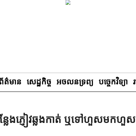
ព័ត៌មាន
សេដ្ឋកិច្ច
អចលនទ្រព្យ
បច្ចេកវិទ្យា
ាកន្លែងភ្ញៀវឆ្លងកាត់ ឬទៅហួសមកហួស