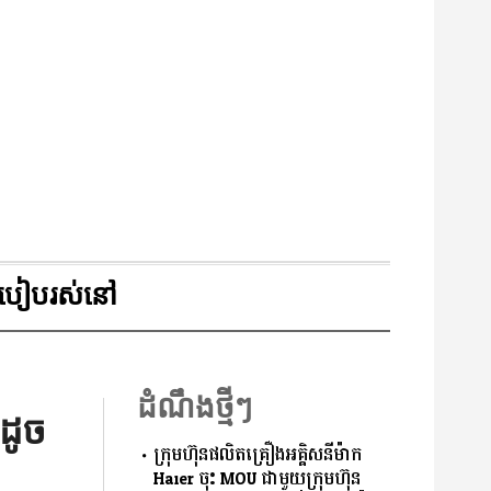
របៀបរស់នៅ
ដំណឹងថ្មីៗ
ដូច
ក្រុមហ៊ុនផលិតគ្រឿងអគ្គិសនីម៉ាក
Haier ចុះ MOU ជាមួយក្រុមហ៊ុន