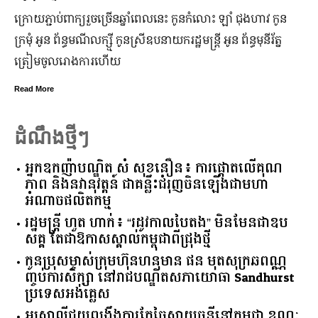
្យ​រួច​ច្រើន​ឆ្នាំ​ពេលនេះ កូនកំលោះ ឡាំ ជុងហាវ កូន
ក្រុមហ៊ុន Ford 
ីលក្ស្មី កូនស្រី​ឧបនាយករដ្ឋមន្ត្រី អូន ព័ន្ធមុនីរ័ត្ន
ឡើង បើទោះបីវិបត
ងការ​ហើយ
ប្រសើរ។
Read More
ដំណឹងថ្មីៗ
អ្នកឧកញ៉ាបណ្ឌិត សំ សុខនឿន៖ ការផ្តោតលើគុណ
ភាព និងនវានុវត្តន៍ ជាគន្លឹះជំរុញចិនឡើងជាមហា
អំណាចផលិតកម្ម
រដ្ឋមន្ត្រី ហួត ហាក់៖ “រដូវកាលបៃតង” មិនមែនជាឧប
សគ្គ តែជាឱកាសស្គាល់កម្ពុជាពីជ្រុងថ្មី
កូនប្រុសម្ចាស់ក្រុមហ៊ុនហនុមាន ផន មុតសុក្រឆពណ្ណ
ញ្ចប់ការសិក្សា នៅរាជបណ្ឌិតសភាយោធា Sandhurst
ប្រទេសអង់គ្លេស
អូស្ត្រាលី​ជួយ​ពង្រឹង​ការ​កែច្នៃ​ស្វាយចន្ទី​នៅ​កម្ពុជា​ ​ខណៈ​