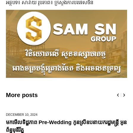
អត្ថបទ៖ សារ៉ាយ រូបភាព៖ ក្រសួងការបរទេសចិន
More posts
24
JUNE 25,
2024
ព Pre-Wedding កូនស្រីឧបនាយករដ្ឋមន្រ្តី អូន
មកដឹងប្រាក់ចំណ
ឆ្នាំ២០២៤