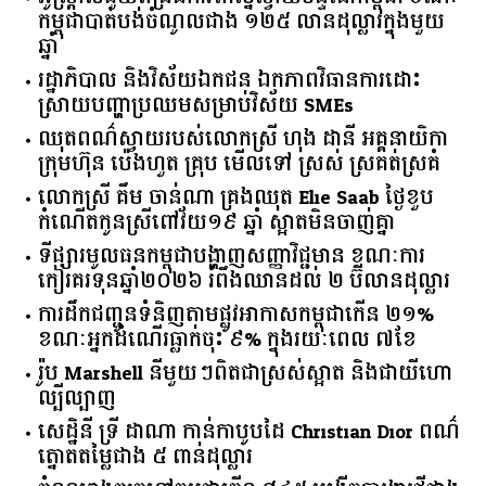
កម្ពុជា​បាត់បង់​ចំណូល​ជាង​ ​១២៥​ ​លាន​ដុល្លារ​ក្នុង​មួយ​
ឆ្នាំ​
រដ្ឋាភិបាល​ ​និង​វិស័យ​ឯកជន ​ឯកភាព​វិធានការ​ដោះ
ស្រាយ​បញ្ហា​ប្រឈម​​សម្រាប់​វិស័យ​ ​SMEs​
ឈុតពណ៌ស្វាយរបស់លោកស្រី ហុង ដានី អគ្គ​នាយិកា​
ក្រុមហ៊ុន ប៉េងហួត គ្រុប មើលទៅ ស្រស់ ស្រគត់ស្រគំ
លោកស្រី គឹម ចាន់ណា គ្រងឈុត Elie Saab ថ្ងៃខួប
កំណើតកូនស្រីពៅវ័យ១៩ ឆ្នាំ ស្អាតមិនចាញ់គ្នា
ទីផ្សារ​មូលធន​កម្ពុជា​បង្ហាញ​សញ្ញា​វិជ្ជមាន​ ​ខណៈ​ការ​
កៀរគរ​ទុន​ឆ្នាំ​២០២៦​ ​រំពឹង​ឈានដល់​ ​២​ ​ប៊ីលាន​ដុល្លារ​
ការដឹកជញ្ជូនទំនិញតាមផ្លូវអាកាសកម្ពុជាកើន ២១%
ខណៈអ្នកដំណើរធ្លាក់ចុះ ៩% ក្នុងរយៈពេល ៧ខែ
រ៉ូប Marshell នីមួយៗពិតជាស្រស់ស្អាត និងជាយីហោ
ល្បីល្បាញ
សេដ្ឋិនី ទ្រី ដាណា កាន់កាបូបដៃ Christian Dior ពណ៌
ត្នោតតម្លៃជាង ៥ ពាន់ដុល្លារ