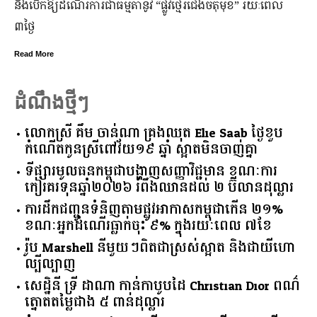
នឹងបើកឱ្យដំណើរការជាធម្មតានូវ “ផ្លូវថ្មើរជើងចតុមុខ” រយៈពេល
៣ថ្ងៃ
Read More
ដំណឹងថ្មីៗ
លោកស្រី គឹម ចាន់ណា គ្រងឈុត Elie Saab ថ្ងៃខួប
កំណើតកូនស្រីពៅវ័យ១៩ ឆ្នាំ ស្អាតមិនចាញ់គ្នា
ទីផ្សារ​មូលធន​កម្ពុជា​បង្ហាញ​សញ្ញា​វិជ្ជមាន​ ​ខណៈ​ការ​
កៀរគរ​ទុន​ឆ្នាំ​២០២៦​ ​រំពឹង​ឈានដល់​ ​២​ ​ប៊ីលាន​ដុល្លារ​
ការដឹកជញ្ជូនទំនិញតាមផ្លូវអាកាសកម្ពុជាកើន ២១%
ខណៈអ្នកដំណើរធ្លាក់ចុះ ៩% ក្នុងរយៈពេល ៧ខែ
រ៉ូប Marshell នីមួយៗពិតជាស្រស់ស្អាត និងជាយីហោ
ល្បីល្បាញ
សេដ្ឋិនី ទ្រី ដាណា កាន់កាបូបដៃ Christian Dior ពណ៌
ត្នោតតម្លៃជាង ៥ ពាន់ដុល្លារ