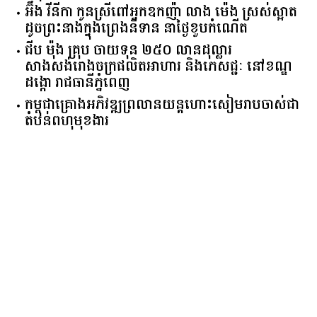
អ៊ឹង វីនីកា កូនស្រីពៅអ្នកឧកញ៉ា លាង ម៉េង ស្រស់ស្អាត
ដូចព្រះនាងក្នុងព្រេងនិទាន នាថ្ងៃខួបកំណើត
ជីប ម៉ុង គ្រុប ចាយទុន ២៥០ លានដុល្លារ
សាងសង់រោងចក្រផលិតអាហារ និងភេសជ្ជៈ នៅខណ្ឌ
ដង្កោ រាជធានីភ្នំពេញ
កម្ពុជា​គ្រោង​អភិវឌ្ឍ​ព្រលានយន្តហោះ​សៀមរាប​ចាស់​ជា​
តំបន់​ពហុ​មុខងារ​