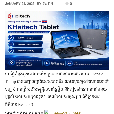
JANUARY 21, 2025
BY
ទីន TIN
0
នៅថ្ងៃដំបូងក្នុងការិយាល័យប្រធានាធិបតីអាមេរិក លោក Donald
Trump បានចេញបញ្ជាពិសេសជាច្រើន ដោយមួយក្នុងចំណោមនោះគឺ
បញ្ឈប់ការជ្រើសរើសមន្ត្រីសហព័ន្ធថ្មីៗ និងរៀបចំផែនការកាត់បន្ថយ
បុគ្គលិកតាមការគ្រោងទុក។ នេះបើតាមការចុះផ្សាយពីទីភ្នាក់ងារ
ព័ត៌មាន Reuters។
តាមដានជាមួយយើង៖
Million Times