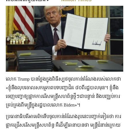
លោក Trump បានថ្លែងក្នុងពិធីស្បថចូលកាន់តំណែងរបស់លោកថា
«ខ្ញុំនឹងលុបចោលសកម្មភាពបទបញ្ជាជិត ៨០ពីរដ្ឋបាលមុន។ ខ្ញុំនឹង
ចេញបញ្ជាឲ្យផ្អាកការរើសមន្ត្រីសហព័ន្ធថ្មីៗជាបន្ទាន់ និងបញ្ឈប់ការ
គ្រប់គ្រងពីមន្ត្រីក្នុងរដ្ឋបាលលោក Biden»។
ប្រធានាធិបតីអាមេរិកទើបចូលកាន់តំណែងរូបនេះបញ្ជាក់ទៀតថា ការ
ផ្អាកជ្រើសរើសមន្ត្រីសហព័ន្ធ គឺដើម្បីធានាបានថា មន្ត្រីជំនាន់ក្រោយ