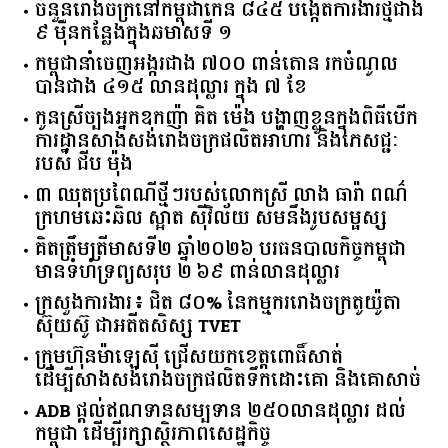
ចំនួន​រោងចក្រ​នៅ​កម្ពុជា​កើន​ ​៨៤៥​ ​បង្កើត​ការងារ​ថ្មី​ជាង​
​៩​ ​ម៉ឺន​កន្លែង​ក្នុង​ឆមាស​ទី ​១​
កម្ពុជានាំចេញអង្ករជាង ៧០០ ពាន់តោន រកចំណូល
បានជាង ៤១៥ លានដុល្លារ ក្នុង ៧ ខែ
កូនស្រីច្បងអ្នកឧកញ៉ា គិត ម៉េង បង្ហាញខ្លួនក្នុងពិធីបើក
ការដ្ឋានសាងសង់រោងចក្រផលិតអាហារ និងភេសជ្ជៈ
របស់ ជីប ម៉ុង
៣ ឈុតប្រពៃណីថ្មីៗរបស់លោកស្រី លាង ធារ៉ា ពណ៌
ក្រហមឆេះឆិល ស្អាត ​ស៊ីវិល័យ សមនឹងរូបសម្ផស្ស
គិត​ត្រឹមត្រីមាស​ទី​២​ ​ឆ្នាំ​២០២៦​ បរធន​បាលកិច្ច​កម្ពុជា​ ​
មាន​ទំហំ​ទ្រព្យ​សរុប​ ​២.៦៩​ ​ពាន់លាន​ដុល្លារ​
ក្រសួង​ការងារ​៖ ​ជិត​ ​៨០​% ​នៃ​កម្មករ​រោងចក្រ​តូយ៉ូតា ​
ស៊ុយ​ស៊ូ ​ជា​អតីត​សិស្ស​ ​TVET​
ក្រុមហ៊ុន​ម៉ាឡេស៊ី ជ្រើសយកខេត្ដពោធិ៍សាត់
ដើម្បីសាងសង់រោងចក្រផលិតទឹកដោះគោ និងគោសាច់
ADB ផ្តល់ឥណទានសម្បទាន ២៥០លានដុល្លារ ដល់
កម្ពុជា ដើម្បីរក្សាស្ថិរភាពសេដ្ឋកិច្ច