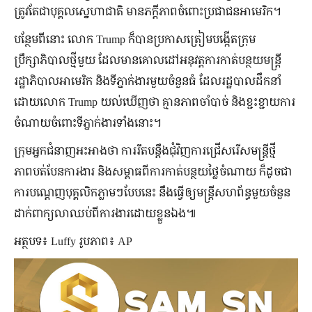
ត្រូវតែជាបុគ្គលស្នេហាជាតិ មានភក្ដីភាពចំពោះប្រជាជនអាមេរិក។
បន្ថែមពីនោះ លោក Trump ក៏បានប្រកាសត្រៀមបង្កើតក្រុម
ប្រឹក្សាភិបាលថ្មីមួយ ដែលមានគោលដៅអនុវត្តការកាត់បន្ថយមន្ត្រី
រដ្ឋាភិបាលអាមេរិក និងទីភ្នាក់ងារមួយចំនួនធំ ដែលរដ្ឋបាលដឹកនាំ
ដោយលោក Trump យល់ឃើញថា គ្មានភាពចាំបាច់ និងខ្ជះខ្ជាយការ
ចំណាយចំពោះទីភ្នាក់ងារទាំងនោះ។
ក្រុមអ្នកជំនាញអះអាងថា ការរឹតបន្តឹងជុំវិញការជ្រើសរើសមន្ត្រីថ្មី
ភាពបត់បែនការងារ និងសម្ពាធពីការកាត់បន្ថយថ្លៃចំណាយ ក៏ដូចជា
ការបណ្ដេញបុគ្គលិកភ្លាមៗបែបនេះ នឹងធ្វើឲ្យមន្ត្រីសហព័ន្ធមួយចំនួន
ដាក់ពាក្យលាឈប់ពីការងារដោយខ្លួនឯង៕
អត្ថបទ៖ Luffy រូបភាព៖ AP