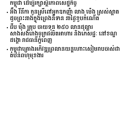
កម្ពុជា ដើម្បីរក្សាស្ថិរភាពសេដ្ឋកិច្ច
អ៊ឹង វីនីកា កូនស្រីពៅអ្នកឧកញ៉ា លាង ម៉េង ស្រស់ស្អាត
ដូចព្រះនាងក្នុងព្រេងនិទាន នាថ្ងៃខួបកំណើត
ជីប ម៉ុង គ្រុប ចាយទុន ២៥០ លានដុល្លារ
សាងសង់រោងចក្រផលិតអាហារ និងភេសជ្ជៈ នៅខណ្ឌ
ដង្កោ រាជធានីភ្នំពេញ
កម្ពុជា​គ្រោង​អភិវឌ្ឍ​ព្រលានយន្តហោះ​សៀមរាប​ចាស់​ជា​
តំបន់​ពហុ​មុខងារ​