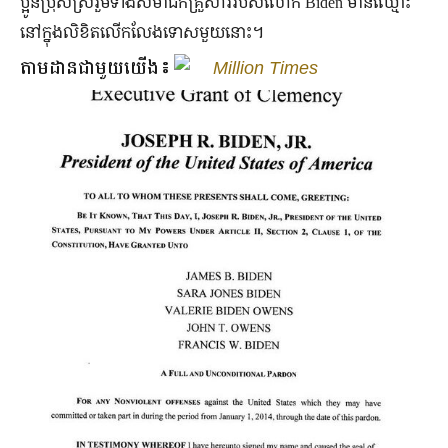
ប្អូនប្រុសស្រីរួមទាំងសមាជិកគ្រួសាររបស់លោក Biden មានឈ្មោះ
នៅក្នុងលិខិតលើកលែងទោសមួយនោះ។
តាមដានជាមួយយើង៖
Million Times