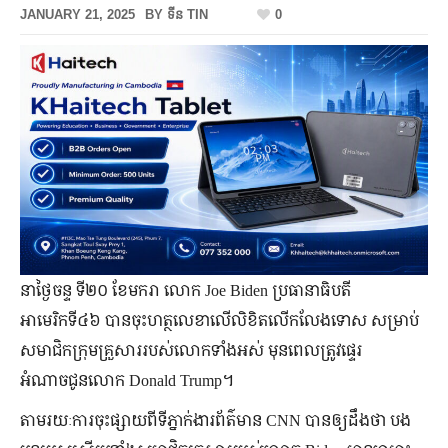
JANUARY 21, 2025
BY
ទីន TIN
0
នាថ្ងៃចន្ទ ទី២០ ខែមករា លោក Joe Biden ប្រធានាធិបតី
អាមេរិកទី៤៦ បានចុះហត្ថលេខាលើលិខិតលើកលែងទោស សម្រាប់
សមាជិកក្រុមគ្រួសាររបស់លោកទាំងអស់ មុនពេលត្រូវផ្ទេរ
អំណាចជូនលោក Donald Trump។
តាមរយៈការចុះផ្សាយពីទីភ្នាក់ងារព័ត៌មាន CNN បានឲ្យដឹងថា បង