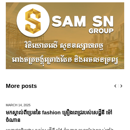
More posts
ARCH 14,
2025
DEC
កស្គាល់ពីប្រេននៃ​ fashion គ្រឿងពេជ្ររបស់សេដ្ឋីនី ម៉ៅ
ឆ្ល
ំណាន
ជើ