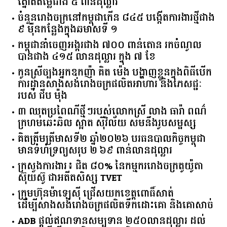
ត្នោតតម្លៃជាង ៥ ពាន់ដុល្លារ
ចំនួន​រោងចក្រ​នៅ​កម្ពុជា​កើន​ ​៨៤៥​ ​បង្កើត​ការងារ​ថ្មី​ជាង​
​៩​ ​ម៉ឺន​កន្លែង​ក្នុង​ឆមាស​ទី ​១​
កម្ពុជានាំចេញអង្ករជាង ៧០០ ពាន់តោន រកចំណូល
បានជាង ៤១៥ លានដុល្លារ ក្នុង ៧ ខែ
កូនស្រីច្បងអ្នកឧកញ៉ា គិត ម៉េង បង្ហាញខ្លួនក្នុងពិធីបើក
ការដ្ឋានសាងសង់រោងចក្រផលិតអាហារ និងភេសជ្ជៈ
របស់ ជីប ម៉ុង
៣ ឈុតប្រពៃណីថ្មីៗរបស់លោកស្រី លាង ធារ៉ា ពណ៌
ក្រហមឆេះឆិល ស្អាត ​ស៊ីវិល័យ សមនឹងរូបសម្ផស្ស
គិត​ត្រឹមត្រីមាស​ទី​២​ ​ឆ្នាំ​២០២៦​ បរធន​បាលកិច្ច​កម្ពុជា​ ​
មាន​ទំហំ​ទ្រព្យ​សរុប​ ​២.៦៩​ ​ពាន់លាន​ដុល្លារ​
ក្រសួង​ការងារ​៖ ​ជិត​ ​៨០​% ​នៃ​កម្មករ​រោងចក្រ​តូយ៉ូតា ​
ស៊ុយ​ស៊ូ ​ជា​អតីត​សិស្ស​ ​TVET​
ក្រុមហ៊ុន​ម៉ាឡេស៊ី ជ្រើសយកខេត្ដពោធិ៍សាត់
ដើម្បីសាងសង់រោងចក្រផលិតទឹកដោះគោ និងគោសាច់
ADB ផ្តល់ឥណទានសម្បទាន ២៥០លានដុល្លារ ដល់