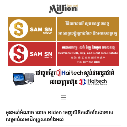
មុនអស់អំណាច លោក Biden ចេញលិខិតលើកលែងទោស
សម្រាប់សមាជិកគ្រួសារទាំងអស់