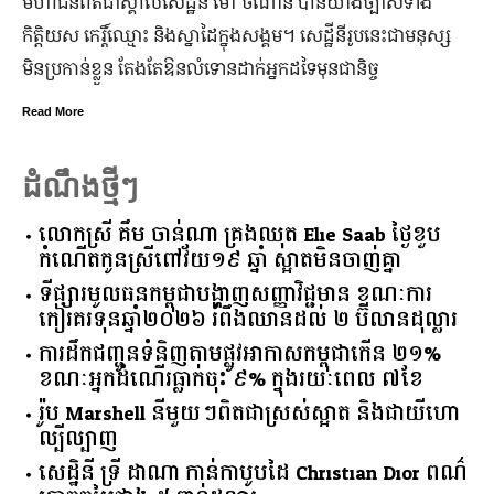
ហាជន​ពិតជា​ស្គាល់​សេដ្ឋី​នី ម៉ៅ ចំណាន បាន​យ៉ាង​ច្បាស់​ទាំង​
ដើ
ត្តិយស កេរ្តិ៍ឈ្មោះ និង​ស្នាដៃ​ក្នុង​សង្គម។ សេដ្ឋី​នី​រូប​នេះ​ជា​មនុស្ស​
កា
ិន​ប្រកាន់​ខ្លួន តែងតែ​ឱនលំទោន​ដាក់​អ្នក​ដទៃ​មុន​ជានិច្ច
ឆ្
នឹង
ead More
៣ថ្
Rea
ដំណឹងថ្មីៗ
លោកស្រី គឹម ចាន់ណា គ្រងឈុត Elie Saab ថ្ងៃខួប
កំណើតកូនស្រីពៅវ័យ១៩ ឆ្នាំ ស្អាតមិនចាញ់គ្នា
ទីផ្សារ​មូលធន​កម្ពុជា​បង្ហាញ​សញ្ញា​វិជ្ជមាន​ ​ខណៈ​ការ​
កៀរគរ​ទុន​ឆ្នាំ​២០២៦​ ​រំពឹង​ឈានដល់​ ​២​ ​ប៊ីលាន​ដុល្លារ​
ការដឹកជញ្ជូនទំនិញតាមផ្លូវអាកាសកម្ពុជាកើន ២១%
ខណៈអ្នកដំណើរធ្លាក់ចុះ ៩% ក្នុងរយៈពេល ៧ខែ
រ៉ូប Marshell នីមួយៗពិតជាស្រស់ស្អាត និងជាយីហោ
ល្បីល្បាញ
សេដ្ឋិនី ទ្រី ដាណា កាន់កាបូបដៃ Christian Dior ពណ៌