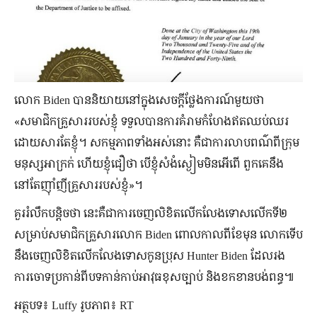
លោក Biden បាននិយាយនៅក្នុងសេចក្ដីថ្លែងការណ៍មួយថា
«សមាជិកគ្រួសាររបស់ខ្ញុំ ទទួលបានការគំរាមកំហែងឥតឈប់ឈរ
ដោយសារតែខ្ញុំ។ សកម្មភាពទាំងអស់នោះ គឺជាការលាបពណ៌ពីក្រុម
មនុស្សអាក្រក់ ហើយខ្ញុំជឿថា បើខ្ញុំសំងំស្ងៀមមិនអើពើ ពួកគេនឹង
នៅតែញ៉ាំញីគ្រួសាររបស់ខ្ញុំ»។
គួររំលឹកបន្តិចថា នេះគឺជាការចេញលិខិតលើកលែងទោសលើកទី២
សម្រាប់សមាជិកគ្រួសារលោក Biden ពោលកាលពីខែមុន លោកទើប
នឹងចេញលិខិតលើកលែងទោសកូនប្រុស Hunter Biden ដែលរង
ការចោទប្រកាន់ពីបទកាន់កាប់អាវុធខុសច្បាប់ និងខកខានបង់ពន្ធ៕
អត្ថបទ៖ Luffy រូបភាព៖ RT