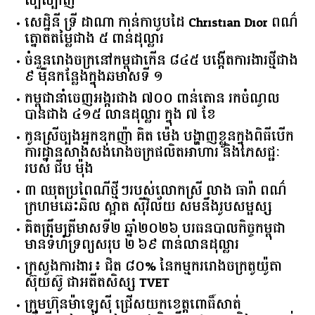
ល្បីល្បាញ
សេដ្ឋិនី ទ្រី ដាណា កាន់កាបូបដៃ Christian Dior ពណ៌
ត្នោតតម្លៃជាង ៥ ពាន់ដុល្លារ
ចំនួន​រោងចក្រ​នៅ​កម្ពុជា​កើន​ ​៨៤៥​ ​បង្កើត​ការងារ​ថ្មី​ជាង​
​៩​ ​ម៉ឺន​កន្លែង​ក្នុង​ឆមាស​ទី ​១​
កម្ពុជានាំចេញអង្ករជាង ៧០០ ពាន់តោន រកចំណូល
បានជាង ៤១៥ លានដុល្លារ ក្នុង ៧ ខែ
កូនស្រីច្បងអ្នកឧកញ៉ា គិត ម៉េង បង្ហាញខ្លួនក្នុងពិធីបើក
ការដ្ឋានសាងសង់រោងចក្រផលិតអាហារ និងភេសជ្ជៈ
របស់ ជីប ម៉ុង
៣ ឈុតប្រពៃណីថ្មីៗរបស់លោកស្រី លាង ធារ៉ា ពណ៌
ក្រហមឆេះឆិល ស្អាត ​ស៊ីវិល័យ សមនឹងរូបសម្ផស្ស
គិត​ត្រឹមត្រីមាស​ទី​២​ ​ឆ្នាំ​២០២៦​ បរធន​បាលកិច្ច​កម្ពុជា​ ​
មាន​ទំហំ​ទ្រព្យ​សរុប​ ​២.៦៩​ ​ពាន់លាន​ដុល្លារ​
ក្រសួង​ការងារ​៖ ​ជិត​ ​៨០​% ​នៃ​កម្មករ​រោងចក្រ​តូយ៉ូតា ​
ស៊ុយ​ស៊ូ ​ជា​អតីត​សិស្ស​ ​TVET​
ក្រុមហ៊ុន​ម៉ាឡេស៊ី ជ្រើសយកខេត្ដពោធិ៍សាត់