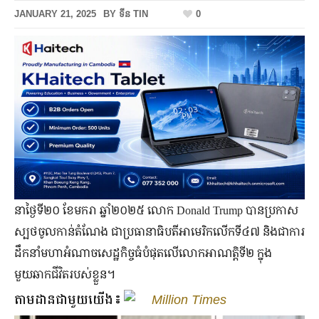
JANUARY 21, 2025
BY
ទីន TIN
0
នាថ្ងៃទី២០ ខែមករា ឆ្នាំ២០២៥ លោក Donald Trump បានប្រកាស
ស្បថចូលកាន់តំណែង ជាប្រធានាធិបតីអាមេរិកលើកទី៤៧ និងជាការ
ដឹកនាំមហាអំណាចសេដ្ឋកិច្ចធំបំផុតលើលោកអាណត្តិទី២ ក្នុង
មួយឆាកជីវិតរបស់ខ្លួន។
តាមដានជាមួយយើង៖
Million Times