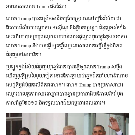
ភាពរបស់លោក Trump ផងដែរ។
លោក Trump បានពង្រីកអាជីវកម្មបែបគ្រួសារទៅច្រើនវិស័យ ជា
ពិសេសវិស័យសណ្ឋាគារ កាស៊ីណូ និងក្លិបកម្សាន្ត។ ជំនួញអស់ទាំង
នេះហើយ បានប្រមូលលុយរាប់ពាន់លានដុល្លារ ចូលក្នុងកុងធនាគារ
លោក Trump និងបានធ្វើឲ្យកេរ្តិ៍ឈ្មោះរបស់លោកល្បីរន្ទឺក្នុងពិភព
ជំនួញនៅអាមេរិក។
ប្រឡូកក្នុងវិស័យជំនួញយូរឆ្នាំពេក បានធ្វើឲ្យលោក Trump សម្លឹង
ឃើញនូវក្ដីស្រមៃមួយទៀត នោះគឺការក្លាយជាអ្នកដឹកនាំមហាអំណាច
សេដ្ឋកិច្ចធំបំផុតលើពិភពលោក។ លោក Trump បានប្រកាសឈរ
ឈ្មោះជាបេក្ខភាពឈរឈ្មោះបោះឆ្នោតប្រធានាធិបតីអាមេរិកដំបូង
កាលពីឆ្នាំ២០១៦ និងទទួលបានជ័យជម្នះនាពេលនោះ។