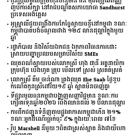
កូនប្រុសម្ចាស់ក្រុមហ៊ុនហនុមាន ផន មុតសុក្រឆពណ្ណ
ញ្ចប់ការសិក្សា នៅរាជបណ្ឌិតសភាយោធា Sandhurst
ប្រទេសអង់គ្លេស
អូស្ត្រាលី​ជួយ​ពង្រឹង​ការ​កែច្នៃ​ស្វាយចន្ទី​នៅ​កម្ពុជា​ ​ខណៈ​
កម្ពុជា​បាត់បង់​ចំណូល​ជាង​ ​១២៥​ ​លាន​ដុល្លារ​ក្នុង​មួយ​
ឆ្នាំ​
រដ្ឋាភិបាល​ ​និង​វិស័យ​ឯកជន ​ឯកភាព​វិធានការ​ដោះ
ស្រាយ​បញ្ហា​ប្រឈម​​សម្រាប់​វិស័យ​ ​SMEs​
ឈុតពណ៌ស្វាយរបស់លោកស្រី ហុង ដានី អគ្គ​នាយិកា​
ក្រុមហ៊ុន ប៉េងហួត គ្រុប មើលទៅ ស្រស់ ស្រគត់ស្រគំ
លោកស្រី គឹម ចាន់ណា គ្រងឈុត Elie Saab ថ្ងៃខួប
កំណើតកូនស្រីពៅវ័យ១៩ ឆ្នាំ ស្អាតមិនចាញ់គ្នា
ទីផ្សារ​មូលធន​កម្ពុជា​បង្ហាញ​សញ្ញា​វិជ្ជមាន​ ​ខណៈ​ការ​
កៀរគរ​ទុន​ឆ្នាំ​២០២៦​ ​រំពឹង​ឈានដល់​ ​២​ ​ប៊ីលាន​ដុល្លារ​
ការដឹកជញ្ជូនទំនិញតាមផ្លូវអាកាសកម្ពុជាកើន ២១%
ខណៈអ្នកដំណើរធ្លាក់ចុះ ៩% ក្នុងរយៈពេល ៧ខែ
រ៉ូប Marshell នីមួយៗពិតជាស្រស់ស្អាត និងជាយីហោ