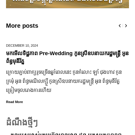
More posts
JUNE 25,
2024
ន
មកដឹងប្រាក់ចំណេញសុទ្ធរបស់ក្រុមហ៊ុន Ford ពីឆ្នាំ២០១០ ដល់
ឆ្នាំ២០២៤
ក្រុមហ៊ុន Ford Motor ទទួលប្រាក់ចំណេញសរុបប្រចាំឆ្នាំមានការកើន
ឡើង បើទោះបីវិបត្តិសេដ្ឋកិច្ចពិភពលោកមិនទាន់មានស្ថានភាពល្អ
ប្រសើរ។
Read More
ដំណឹងថ្មីៗ