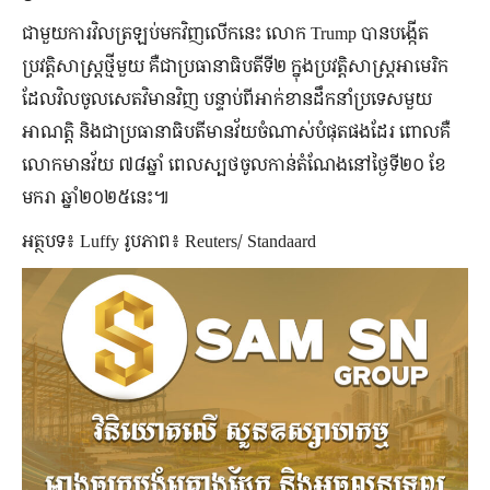
ជាមួយការវិលត្រឡប់មកវិញលើកនេះ លោក Trump បានបង្កើត
ប្រវត្តិសាស្ត្រថ្មីមួយ គឺជាប្រធានាធិបតីទី២ ក្នុងប្រវត្តិសាស្ត្រអាមេរិក
ដែលវិលចូលសេតវិមានវិញ បន្ទាប់ពីអាក់ខានដឹកនាំប្រទេសមួយ
អាណត្តិ និងជាប្រធានាធិបតីមានវ័យចំណាស់បំផុតផងដែរ ពោលគឺ
លោកមានវ័យ ៧៨ឆ្នាំ ពេលស្បថចូលកាន់តំណែងនៅថ្ងៃទី២០ ខែ
មករា ឆ្នាំ២០២៥នេះ៕
អត្ថបទ៖ Luffy រូបភាព៖ Reuters/ Standaard