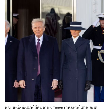
ក្រោមក្រសែភ្នែករាប់ម៉ឺនគូ លោក Trump បានសច្ចាចំពោះមុខអ្នក