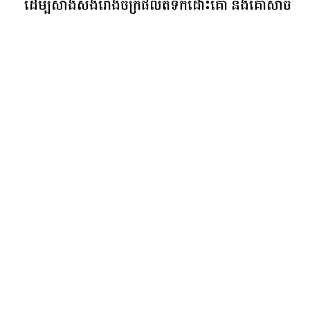
ដើម្បីសាងសង់រោងចក្រផលិតទឹកដោះគោ និងគោសាច់