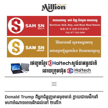
Donald Trump ពីអ្នកជំនួញមានមុខមាត់ ក្លាយជាមេដឹកនាំ
មហាអំណាចអាមេរិកដល់ទៅ ២លើក