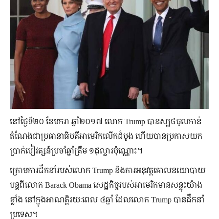
នៅថ្ងៃទី២០ ខែមករា ឆ្នាំ២០១៧ លោក Trump បានស្បថចូលកាន់
តំណែងជាប្រធានាធិបតីអាមេរិកលើកដំបូង ហើយបានប្រកាសយក
ប្រាក់បៀវត្សន៍ប្រចាំឆ្នាំត្រឹម ១ដុល្លារប៉ុណ្ណោះ។
ក្រោមការដឹកនាំរបស់លោក Trump និងការអនុវត្តគោលនយោបាយ
បន្តពីលោក Barack Obama សេដ្ឋកិច្ចរបស់អាមេរិកមានសន្ទុះយ៉ាង
ខ្លាំង នៅក្នុងអាណត្តិរយៈពេល ៤ឆ្នាំ ដែលលោក Trump បានដឹកនាំ
ប្រទេស។