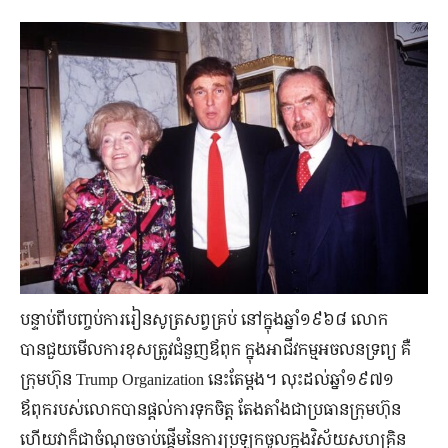
បន្ទាប់ពីបញ្ចប់ការរៀនសូត្រសព្វគ្រប់ នៅក្នុងឆ្នាំ១៩៦៨ លោក
បានជួយមើលការខុសត្រូវជំនួញឪពុក ក្នុងអាជីវកម្មអចលនទ្រព្យ គឺ
ក្រុមហ៊ុន Trump Organization នេះតែម្ដង។ លុះដល់ឆ្នាំ១៩៧១
ឪពុករបស់លោកបានផ្ដល់ការទុកចិត្ត តែងតាំងជាប្រធានក្រុមហ៊ុន
ហើយវាក៏ជាចំណុចចាប់ផ្ដើមនៃការប្រឡូកចូលក្នុងវិស័យសហគ្រិន