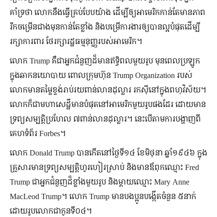
គាំទ្រថា លោកនឹងធ្វើគ្រប់បែបយ៉ាង ដើម្បីឲ្យអាមេរិកកាន់តែមានភាព
រីកចម្រើនជាងមុនកាន់តែខ្លាំង និងបម្រើការងារឲ្យបានល្អបំផុតដើម្បី
រក្សាការពារ ថែរក្សារដ្ឋធម្មនុញ្ញរបស់អាមេរិក។
លោក Trump គឺជាអ្នកជំនួញដ៏មានឥទ្ធិពលមួយរូប មុនពេលប្រឡូក
ក្នុងឆាកនយោបាយ ពោលក្រុមហ៊ុន Trump Organization របស់
លោកមានតម្លៃខ្ទង់រាប់រយពាន់លានដុល្លារ រកស៊ីនៅក្នុងពហុវិស័យ។
លោកក៏ជាមហាសេដ្ឋីមានបំផុតនៅអាមេរិកមួយរូបផងដែរ ដោយមាន
ទ្រព្យសម្បត្តិប្រហែល ៧ពាន់លានដុល្លារ។ នេះបើតាមការបង្ហាញពី
គេហទំព័រ Forbes។​
លោក Donald Trump បានកើតនៅថ្ងៃទី១៤ ខែមិថុនា ឆ្នាំ១៩៤៦ ក្នុង
គ្រួសារមានទ្រព្យសម្បត្តិហូរហៀរស្រាប់ និងមានឪពុកឈ្មោះ Fred
Trump ជាអ្នកជំនួញដ៏ខ្លាំងមួយរូប និងម្ដាយឈ្មោះ Mary Anne
MacLeod Trump។ លោក Trump មានបងប្អូនបង្កើតចំនួន ៥នាក់
ដោយរូបលោកជាកូនទី០៤។