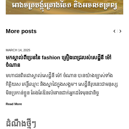
More posts
MARCH 14,
2025
មកស្គាល់ពីប្រេននៃ​ fashion គ្រឿងពេជ្ររបស់សេដ្ឋីនី ម៉ៅ
ចំណាន
មហាជន​ពិតជា​ស្គាល់​សេដ្ឋី​នី ម៉ៅ ចំណាន បាន​យ៉ាង​ច្បាស់​ទាំង​
កិត្តិយស កេរ្តិ៍ឈ្មោះ និង​ស្នាដៃ​ក្នុង​សង្គម។ សេដ្ឋី​នី​រូប​នេះ​ជា​មនុស្ស​
មិន​ប្រកាន់​ខ្លួន តែងតែ​ឱនលំទោន​ដាក់​អ្នក​ដទៃ​មុន​ជានិច្ច
Read More
ដំណឹងថ្មីៗ