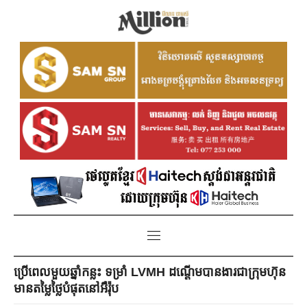
ប្រើពេលមួយឆ្នាំកន្លះ ទម្រាំ LVMH ដណ្ដើមបានងារជាក្រុមហ៊ុន
មានតម្លៃថ្លៃបំផុតនៅអឺរ៉ុប