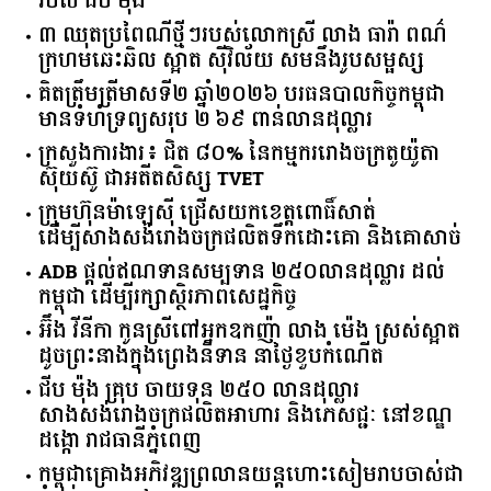
របស់ ជីប ម៉ុង
៣ ឈុតប្រពៃណីថ្មីៗរបស់លោកស្រី លាង ធារ៉ា ពណ៌
ក្រហមឆេះឆិល ស្អាត ​ស៊ីវិល័យ សមនឹងរូបសម្ផស្ស
គិត​ត្រឹមត្រីមាស​ទី​២​ ​ឆ្នាំ​២០២៦​ បរធន​បាលកិច្ច​កម្ពុជា​ ​
មាន​ទំហំ​ទ្រព្យ​សរុប​ ​២.៦៩​ ​ពាន់លាន​ដុល្លារ​
ក្រសួង​ការងារ​៖ ​ជិត​ ​៨០​% ​នៃ​កម្មករ​រោងចក្រ​តូយ៉ូតា ​
ស៊ុយ​ស៊ូ ​ជា​អតីត​សិស្ស​ ​TVET​
ក្រុមហ៊ុន​ម៉ាឡេស៊ី ជ្រើសយកខេត្ដពោធិ៍សាត់
ដើម្បីសាងសង់រោងចក្រផលិតទឹកដោះគោ និងគោសាច់
ADB ផ្តល់ឥណទានសម្បទាន ២៥០លានដុល្លារ ដល់
កម្ពុជា ដើម្បីរក្សាស្ថិរភាពសេដ្ឋកិច្ច
អ៊ឹង វីនីកា កូនស្រីពៅអ្នកឧកញ៉ា លាង ម៉េង ស្រស់ស្អាត
ដូចព្រះនាងក្នុងព្រេងនិទាន នាថ្ងៃខួបកំណើត
ជីប ម៉ុង គ្រុប ចាយទុន ២៥០ លានដុល្លារ
សាងសង់រោងចក្រផលិតអាហារ និងភេសជ្ជៈ នៅខណ្ឌ
ដង្កោ រាជធានីភ្នំពេញ
កម្ពុជា​គ្រោង​អភិវឌ្ឍ​ព្រលានយន្តហោះ​សៀមរាប​ចាស់​ជា​