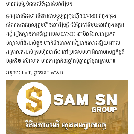
មានតម្លៃថ្លៃបំផុតលើទីផ្សារតំបន់អឺរ៉ុប។
គួរជម្រាបដែរថា បើទោះជាបច្ចុប្បន្នក្រុមហ៊ុន LVMH កំពុងគ្រង
តំណែងជាកំពូលក្រុមហ៊ុននៅអឺរ៉ុបក្ដី ក៏ប៉ុន្តែកៅអីមួយនេះកំពុងរង្គោះ
រង្គើ ដ្បិតស្ថានភាពទីផ្សាររបស់ LVMH នៅចិន ដែលជាប្រភព
ចំណូលដ៏ធំរបស់ខ្លួន ហាក់មិនមានភាពវិជ្ជមានសោះឡើយ ពោល
អត្រាលក់របស់ក្រុមហ៊ុនបារាំង នៅប្រទេសមហាអំណាចសេដ្ឋកិច្ចធំ
បំផុតទី២ លើលោក មានការធ្លាក់ចុះខ្លាំងប៉ុន្មានឆ្នាំចុងក្រោយ៕
អត្ថបទ៖ Luffy រូបភាព៖ WWD