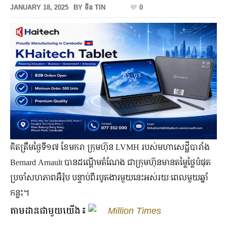
JANUARY 18, 2025
BY
ទីន TIN
0
គិតត្រឹមថ្ងៃទី១៧ ខែមករា ក្រុមហ៊ុន LVMH របស់មហាសេដ្ឋីបារាំង
Bernard Arnault បានដណ្ដើមតំណែង ជាក្រុមហ៊ុនមានតម្លៃថ្លៃបំផុត
ប្រចាំសហភាពអឺរ៉ុប បន្ទាប់ពីរបូតងារមួយនេះអស់រយៈពេលមួយឆ្នាំ
កន្លះ។
តាមដានជាមួយយើង៖
Million Times