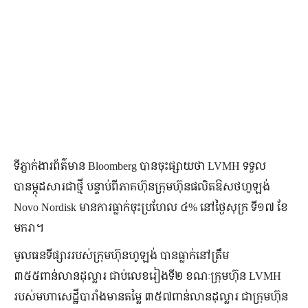
ទីភ្នាក់ងារព័ត៌មាន Bloomberg បានចុះផ្សាយថា LVMH ទទួល
បានម្កុដសារជាថ្មី បន្ទាប់ពីភាគហ៊ុនក្រុមហ៊ុនផលិតឱសថហូឡង់
Novo Nordisk មានការធ្លាក់ចុះប្រហែល ៤% នៅថ្ងៃសុក្រ ទី១៧ ខែ
មករា។
មូលធនទីផ្សាររបស់ក្រុមហ៊ុនហូឡង់ បានធ្លាក់នៅត្រឹម
៣៥៥ពាន់លានដុល្លារ ជាប់លេខរៀងទី២ ខណៈក្រុមហ៊ុន LVMH
របស់មហាសេដ្ឋីបារាំងមានតម្លៃ ៣៥៧ពាន់លានដុល្លារ ជាក្រុមហ៊ុន