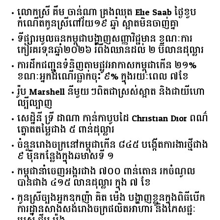
លោកស្រី គឹម ចាន់ណា គ្រងឈុត Elie Saab ថ្ងៃខួប
កំណើតកូនស្រីពៅវ័យ១៩ ឆ្នាំ ស្អាតមិនចាញ់គ្នា
ទីផ្សារ​មូលធន​កម្ពុជា​បង្ហាញ​សញ្ញា​វិជ្ជមាន​ ​ខណៈ​ការ​
កៀរគរ​ទុន​ឆ្នាំ​២០២៦​ ​រំពឹង​ឈានដល់​ ​២​ ​ប៊ីលាន​ដុល្លារ​
ការដឹកជញ្ជូនទំនិញតាមផ្លូវអាកាសកម្ពុជាកើន ២១%
ខណៈអ្នកដំណើរធ្លាក់ចុះ ៩% ក្នុងរយៈពេល ៧ខែ
រ៉ូប Marshell នីមួយៗពិតជាស្រស់ស្អាត និងជាយីហោ
ល្បីល្បាញ
សេដ្ឋិនី ទ្រី ដាណា កាន់កាបូបដៃ Christian Dior ពណ៌
ត្នោតតម្លៃជាង ៥ ពាន់ដុល្លារ
ចំនួន​រោងចក្រ​នៅ​កម្ពុជា​កើន​ ​៨៤៥​ ​បង្កើត​ការងារ​ថ្មី​ជាង​
​៩​ ​ម៉ឺន​កន្លែង​ក្នុង​ឆមាស​ទី ​១​
កម្ពុជានាំចេញអង្ករជាង ៧០០ ពាន់តោន រកចំណូល
បានជាង ៤១៥ លានដុល្លារ ក្នុង ៧ ខែ
កូនស្រីច្បងអ្នកឧកញ៉ា គិត ម៉េង បង្ហាញខ្លួនក្នុងពិធីបើក
ការដ្ឋានសាងសង់រោងចក្រផលិតអាហារ និងភេសជ្ជៈ