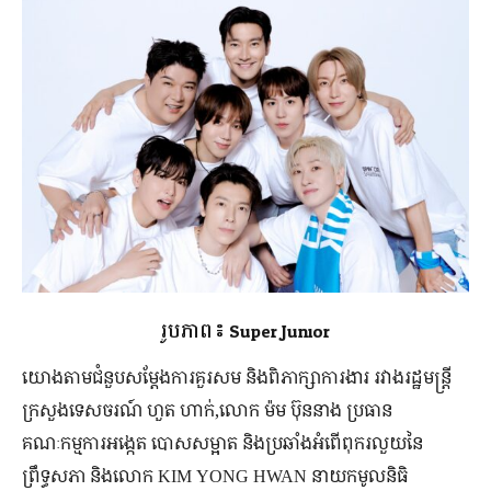
រូបភាព៖ Super Junior
យោង​តាម​ជំនួប​សម្ដែង​ការ​គួរសម និង​ពិភាក្សា​ការងារ​ រវាង​រដ្ឋមន្ត្រី​
ក្រសួង​ទេសចរណ៍ ហួត ហាក់,លោក ម៉ម ប៊ុននាង ប្រធាន​
គណៈកម្មការ​អង្កេត បោសសម្អាត និង​ប្រឆាំង​អំពើ​ពុក​រលួយ​នៃ​
ព្រឹទ្ធសភា និង​លោក KIM YONG HWAN នាយក​មូលនិធិ​