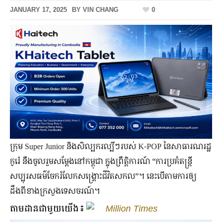
JANUARY 17, 2025
BY
VIN CHANG
0
ក្រុម Super Junior និង​សិល្បករ​ល្បី​ៗ​របស់ K-POP នៃ​សាធារណរដ្ឋ​
កូរ៉េ នឹង​ចូលរួម​សម្ដែង​នៅ​កម្ពុជា​ ក្នុង​ព្រឹត្តិការណ៍ “ការ​ប្រគំ​តន្ត្រី​
សប្បុរសធម៌​ចែក​រំលែក​សង្គ្រោះ​ជីវិត​សកល”។ នេះបើតាមការឲ្យ
ដឹងពីខាងក្រសួងទេសចរណ៍។
តាមដានជាមួយយើង៖
Million Times