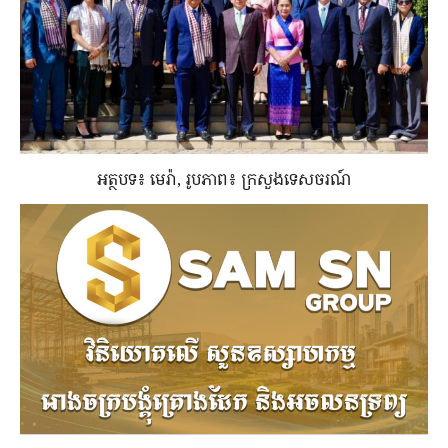
អត្ថបទ៖ មេរ៉ា, រូបភាព៖ ក្រសួងទេសចរណ៍