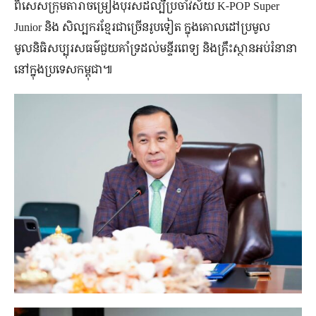
ពិសេស​ក្រុម​តារា​ចម្រៀង​បុរស​ដ៏​ល្បី​ប្រចាំ​វិស័យ K-POP Super
Junior និង សិល្បករ​ខ្មែរ​ជាច្រើន​រូប​ទៀត ក្នុងគោលដៅប្រមូល
មូលនិធិសប្បុរសធម៌ជួយគាំទ្រដល់មន្ទីរពេទ្យ និង​គ្រឹះស្ថាន​អប់រំ​នានា​
នៅ​ក្នុង​ប្រទេស​កម្ពុជា៕