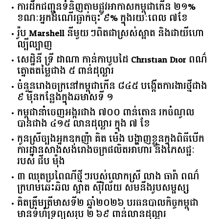
ការដឹកជញ្ជូនទំនិញតាមផ្លូវអាកាសកម្ពុជាកើន ២១%
ខណៈអ្នកដំណើរធ្លាក់ចុះ ៩% ក្នុងរយៈពេល ៧ខែ
រ៉ូប Marshell នីមួយៗពិតជាស្រស់ស្អាត និងជាយីហោ
ល្បីល្បាញ
សេដ្ឋិនី ទ្រី ដាណា កាន់កាបូបដៃ Christian Dior ពណ៌
ត្នោតតម្លៃជាង ៥ ពាន់ដុល្លារ
ចំនួន​រោងចក្រ​នៅ​កម្ពុជា​កើន​ ​៨៤៥​ ​បង្កើត​ការងារ​ថ្មី​ជាង​
​៩​ ​ម៉ឺន​កន្លែង​ក្នុង​ឆមាស​ទី ​១​
កម្ពុជានាំចេញអង្ករជាង ៧០០ ពាន់តោន រកចំណូល
បានជាង ៤១៥ លានដុល្លារ ក្នុង ៧ ខែ
កូនស្រីច្បងអ្នកឧកញ៉ា គិត ម៉េង បង្ហាញខ្លួនក្នុងពិធីបើក
ការដ្ឋានសាងសង់រោងចក្រផលិតអាហារ និងភេសជ្ជៈ
របស់ ជីប ម៉ុង
៣ ឈុតប្រពៃណីថ្មីៗរបស់លោកស្រី លាង ធារ៉ា ពណ៌
ក្រហមឆេះឆិល ស្អាត ​ស៊ីវិល័យ សមនឹងរូបសម្ផស្ស
គិត​ត្រឹមត្រីមាស​ទី​២​ ​ឆ្នាំ​២០២៦​ បរធន​បាលកិច្ច​កម្ពុជា​ ​
មាន​ទំហំ​ទ្រព្យ​សរុប​ ​២.៦៩​ ​ពាន់លាន​ដុល្លារ​