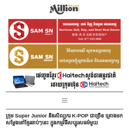
ក្រុម Super Junior និងសិល្បករ K-POP ជាច្រើន គ្រោងមក
សម្តែងនៅខ្មែរឆាប់ៗនេះ ក្នុងកម្មវិធីសប្បុរសធម៌មួយ