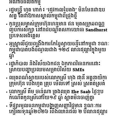
អំណាចផលិតកម្ម
រដ្ឋមន្ត្រី ហួត ហាក់៖ “រដូវកាលបៃតង” មិនមែនជាឧប
សគ្គ តែជាឱកាសស្គាល់កម្ពុជាពីជ្រុងថ្មី
កូនប្រុសម្ចាស់ក្រុមហ៊ុនហនុមាន ផន មុតសុក្រឆពណ្ណ
ញ្ចប់ការសិក្សា នៅរាជបណ្ឌិតសភាយោធា Sandhurst
ប្រទេសអង់គ្លេស
អូស្ត្រាលី​ជួយ​ពង្រឹង​ការ​កែច្នៃ​ស្វាយចន្ទី​នៅ​កម្ពុជា​ ​ខណៈ​
កម្ពុជា​បាត់បង់​ចំណូល​ជាង​ ​១២៥​ ​លាន​ដុល្លារ​ក្នុង​មួយ​
ឆ្នាំ​
រដ្ឋាភិបាល​ ​និង​វិស័យ​ឯកជន ​ឯកភាព​វិធានការ​ដោះ
ស្រាយ​បញ្ហា​ប្រឈម​​សម្រាប់​វិស័យ​ ​SMEs​
ឈុតពណ៌ស្វាយរបស់លោកស្រី ហុង ដានី អគ្គ​នាយិកា​
ក្រុមហ៊ុន ប៉េងហួត គ្រុប មើលទៅ ស្រស់ ស្រគត់ស្រគំ
លោកស្រី គឹម ចាន់ណា គ្រងឈុត Elie Saab ថ្ងៃខួប
កំណើតកូនស្រីពៅវ័យ១៩ ឆ្នាំ ស្អាតមិនចាញ់គ្នា
ទីផ្សារ​មូលធន​កម្ពុជា​បង្ហាញ​សញ្ញា​វិជ្ជមាន​ ​ខណៈ​ការ​
កៀរគរ​ទុន​ឆ្នាំ​២០២៦​ ​រំពឹង​ឈានដល់​ ​២​ ​ប៊ីលាន​ដុល្លារ​