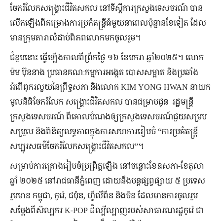
ចែករំលែក​សង្គ្រោះ​ជីវិត​សកល នៅ​ទី​ស្តី​ការ​ក្រសួងទេសចរណ៍ បាន​
លើកឡើង​ពី​គម្រោង​ការ​ប្រគំ​តន្រ្តី​ធំ​មួយ​នា​ពេល​ប៉ុន្មាន​ខែ​ទៀត ដែល​
មាន​ក្រុមតារា​លំដាប់​ពិភពលោក​មក​ចូលរួម។
ជំនួបនោះ ធ្វើឡើងកាលពី​ព្រឹក​ថ្ងៃ ១៦ ខែ​មករា ឆ្នាំ២០២៥។ លោក
ម៉ម ប៊ុននាង ប្រធាន​គណៈកម្មការ​អង្កេត បោសសម្អាត និង​ប្រឆាំង​
អំពើ​ពុក​រលួយ​នៃ​ព្រឹទ្ធសភា និង​លោក KIM YONG HWAN នាយក​
មូលនិធិ​ចែករំលែក សង្គ្រោះ​ជីវិត​សកល បាន​ជម្រាប​ជូន ​ រដ្ឋមន្ត្រី​
ក្រសួង​ទេសចរណ៍ ពី​គោល​បំណង​ឲ្យ​ក្រសួង​ទេសចរណ៍​ជួយ​សម្រប
សម្រួល និង​ពិនិត្យ​លទ្ធភាព​ក្នុង​ការ​សហការ​រៀបចំ “ការប្រគំតន្រ្តី
សប្បុរសធម៌ចែករំលែកសង្រ្គោះជីវិត​សកល”។
សម្រាប់​ការគ្រោងរៀបចំ​ប្រព្រឹត្ត​​ឡើង ​នៅ​ចន្លោះ​ខែ​ឧសភា-ខែ​តុលា
ឆ្នាំ ២០២៥ នៅ​រាជធានី​ភ្នំពេញ ដោយ​នឹង​បន្ត​ផ្សព្វផ្សាយ​​ ៥ ប្រទេស​
រួមមាន កម្ពុជា, កូរ៉េ, ជប៉ុន, ហ្វីលីពីន និង​ចិន ដែល​មាន​ការ​ចូលរួម​
សម្ដែង​ពី​សិល្បករ K-POP ដ៏​ល្បីល្បាញ​របស់​សាធារណរដ្ឋ​កូរ៉េ ជា