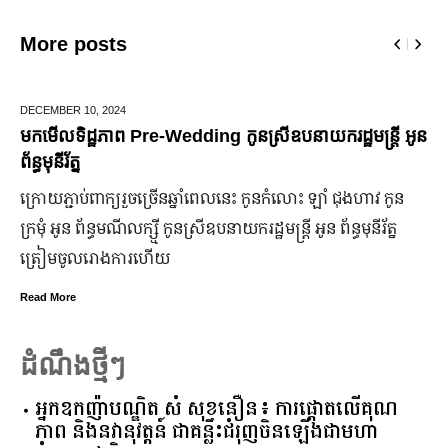
More posts
JUNE 25,
2024
មកដឹងប្រាក់ចំណេញសុទ្ធរបស់ក្រុមហ៊ុន Ford ពីឆ្នាំ២០១០ ដល់
ឆ្នាំ២០២៤
ក្រុមហ៊ុន Ford Motor ទទួលប្រាក់ចំណេញសរុបប្រចាំឆ្នាំមានការកើន
ឡើង បើទោះបីវិបត្តិសេដ្ឋកិច្ចពិភពលោកមិនទាន់មានស្ថានភាពល្អ
ប្រសើរ។
Read More
ដំណឹងថ្មីៗ
អ្នកឧកញ៉ាបណ្ឌិត សំ សុខនឿន៖ ការផ្តោតលើគុណ
ភាព និងនវានុវត្តន៍ ជាគន្លឹះជំរុញចិនឡើងជាមហា