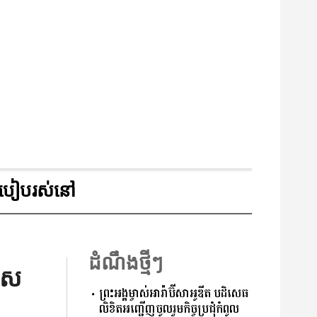
របៀបរស់នៅ
ដំណឹងថ្មីៗ
មាស
ព្រះអង្គម្ចាស់អារ៉ាប៊ីសាអូឌីត បដិសេធ
លិខិតអញ្ជើញចូលរួមកិច្ចប្រជុំកំពូល