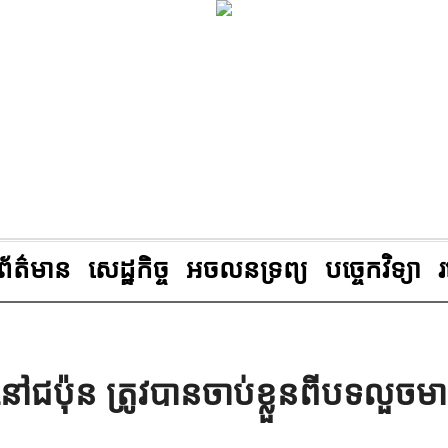
ព័ត៌មាន
សេដ្ឋកិច្ច
អចលនទ្រព្យ
បច្ចេកវិទ្យា
នៅជប៉ុន ត្រូវបានចាប់ខ្លួនពីបទលួច