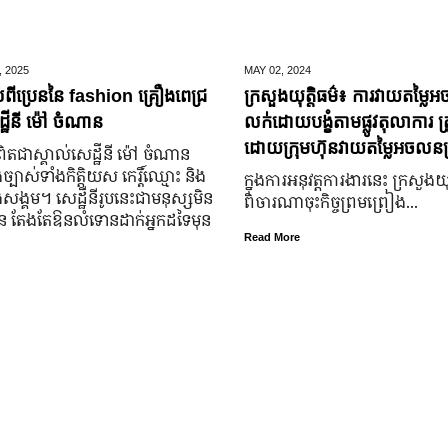
,
2025
MAY 02,
2024
់ពីប្រេននៃ​ fashion គ្រឿងពេជ្រ
ក្រសួងយុត្តិធម៌៖ ការវាយតម្លៃអ
្ឋីនី ម៉ៅ ចំណាន
លក់ដោយបង្ខំតាមផ្លូវតុលាការ ត្រ
ដោយក្រុមហ៊ុនវាយតម្លៃអចលនទ្
តជា​ស្គាល់​សេដ្ឋី​នី ម៉ៅ ចំណាន
្បាស់​ទាំង​កិត្តិយស កេរ្តិ៍ឈ្មោះ និង​
ក្នុងការអនុវត្តការងារនេះ ក្រសួងយុត
ុង​សង្គម។ សេដ្ឋី​នី​រូប​នេះ​ជា​មនុស្ស​មិន​
ពិចារណាចុះកិច្ចព្រមព្រៀង...
្លួន តែងតែ​ឱនលំទោន​ដាក់​អ្នក​ដទៃ​មុន​
Read More