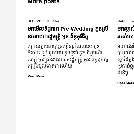
More posts
DECEMBER 10,
2024
MARCH 14
មកមើលទិដ្ឋភាព Pre-Wedding កូនស្រី
មកស្គាល
ឧបនាយករដ្ឋមន្រ្តី អូន ព័ន្ធមុនីរ័ត្ន
របស់សេដ
ក្រោយ​ភ្ជាប់​ពាក្យ​រួច​ច្រើន​ឆ្នាំ​ពេលនេះ កូន
មហាជន​ពិ
កំលោះ ឡាំ ជុងហាវ កូនក្រមុំ អូន ព័ន្ធមណី
បាន​យ៉ាង​ច
លក្ស្មី កូនស្រី​ឧបនាយករដ្ឋមន្ត្រី អូន ព័ន្ធមុនីរ័ត្ន
ស្នាដៃ​ក្ន
ត្រៀម​ចូល​រោងការ​ហើយ
ប្រកាន់​ខ
ជានិច្ច
Read More
Read More