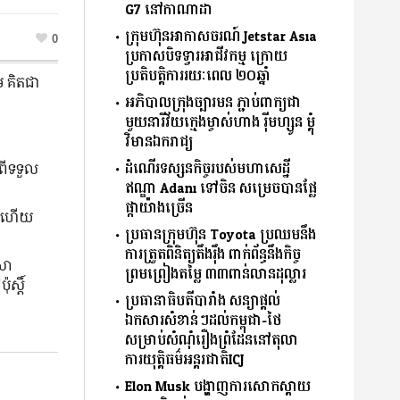
G7 នៅកាណាដា
ក្រុមហ៊ុនអាកាសចរណ៍ Jetstar Asia
0
ប្រកាសបិទទ្វារអាជីវកម្ម ក្រោយ
ប្រតិបត្តិការរយៈពេល ២០ឆ្នាំ
ម គិតជា
អភិបាលក្រុងច្បារមន ភ្ជាប់ពាក្យជា
មួយនារីវ័យក្មេងម្ចាស់ហាង រ៉ីមហ្សូន ម្តុំ
វិមានឯករាជ្យ
ដំណើរទស្សនកិច្ចរបស់មហាសេដ្ឋី
់ពីទទួល
ឥណ្ឌា Adani ទៅចិន សម្រេចបានផ្លែ
ផ្កាយ៉ាងច្រើន
ែង ហើយ
ប្រធានក្រុមហ៊ុន Toyota ប្រឈមនឹង
ការត្រួតពិនិត្យតឹងរ៉ឹង ពាក់ព័ន្ធនឹងកិច្ច
សា
ព្រមព្រៀងតម្លៃ ៣៣ពាន់លានដុល្លារ
ស្តិ៍
ប្រធានាធិបតីបារាំង សន្យាផ្ដល់
ឯកសារសំខាន់ៗដល់កម្ពុជា-ថៃ
សម្រាប់សំណុំរឿងព្រំដែននៅតុលា
ការយុតិ្តធម៌អន្តរជាតិICJ
Elon Musk បង្ហាញការសោកស្ដាយ