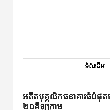
ទំព័រដើម
អតីតបុគ្គលិកធនាគារធំបំផុត
២០គីឡូក្រាម