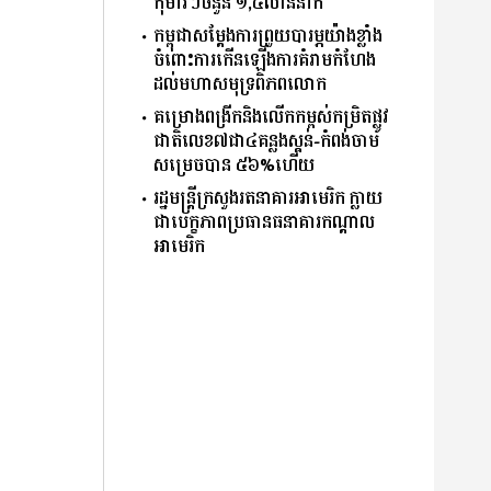
កុមារៗចំនួន ១,៤លាននាក់
កម្ពុជាសម្តែងការព្រួយបារម្ភយ៉ាងខ្លាំង
ចំពោះការកើនឡើងការគំរាមកំហែង
ដល់មហាសមុទ្រពិភពលោក
គម្រោងពង្រីកនិងលើកកម្ពស់កម្រិតផ្លូវ
ជាតិលេខ៧ជា៤គន្លងស្គន់-កំពង់ចាម
សម្រេចបាន ៥៦%ហើយ
រដ្ឋមន្ត្រីក្រសួងរតនាគារអាមេរិក ក្លាយ
ជាបេក្ខភាពប្រធានធនាគារកណ្ដាល
អាមេរិក