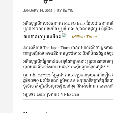
JANUARY 16, 2025
BY
ទីន TIN
អតីតបុគ្គលិករបស់ធនាគារ MUFG Bank ដែលជាធនាគារធំបំផុត
ប្រាក់ ២៦០លានយ៉េន ឬប្រហែល ១,៦លានដុល្លារ ពីទូដែ
តាមដានជាមួយយើង៖
Million Times
សារព័ត៌មាន The Japan Times បានរាយការណ៍ថា អ្នកនាង Yuka
ពាក្យបណ្ដឹងទាក់ទងនឹងការលួចដុំមាស ពីអតិថិជនចំនួន ២រូ
អតីតបុគ្គលិកផ្នែកកាន់សោរទូដែកម្នាក់នោះ ត្រូវបានគេ
បានយកថវិកាទាំងនោះ យកទៅរកស៊ីបណ្ដាក់ទុនផ្សេងៗ។
អ្នកនាង Imamura ក៏ត្រូវរងការចោទប្រកាន់មួយករណីទៀត
ឆ្នាំ២០២០ ដល់ខែតុលា ឆ្នាំ២០២៤ សរុបជាទឹកប្រាក់ច្រើនជាង ១
ប៉ូលិស ដើម្បីស៊ើបសួរចម្លើយបន្ថែម និងរង់ចាំការកាត់ទោ
អត្ថបទ៖ Luffy រូបភាព៖ VNExpress