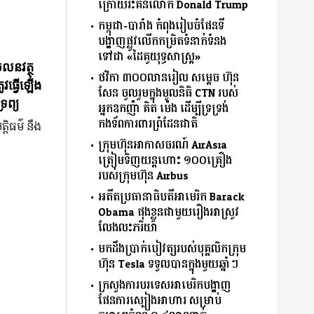
ក្រោយរិះគន់លោក Donald Trump
កម្ពុជា-បារាំង កំពុងរៀបចំផែនទី
បង្ហាញផ្លូវលើកកម្រិតទំនាក់ទំនង
ទៅជា «ដៃគូយុទ្ធសាស្ត្រ»
ចលនវត្ថុ
ថវិកា ៣០០លានរៀល សម្តេច ហ៊ុន
ូវធ្វើឡើង
សែន ចូលរួមក្នុងមូលនិធិ CTN របស់
រព្យ
អ្នកឧកញ៉ា គិត ម៉េង ដើម្បីទ្រទ្រង់
កងទ័ពការពារព្រំដែនជាតិ
្តិធម៌ នឹង
ក្រុមហ៊ុនអាកាសចរណ៍ AirAsia
ត្រៀមទិញយន្តហោះ ១០០គ្រឿង
របស់ក្រុមហ៊ុន Airbus
អតីតប្រធានាធិបតីអាមេរិក Barack
Obama ផុងខ្លួនជាមួយរឿងអាស្រូវ
លែងលះភរិយា
មកដឹងប្រាក់បៀវត្សរបស់បុគ្គលិកក្រុម
ហ៊ុន Tesla ទទួលបានក្នុងមួយឆ្នាំៗ
ក្រសួងការបរទេសអាមេរិកបង្ហាញ
ផែនការស្បៀងអាហារ សម្រាប់