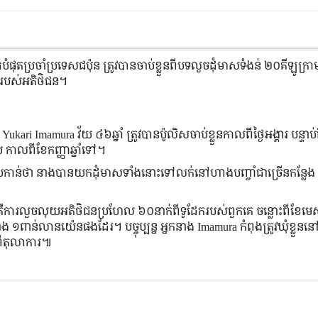
ប្រចាំប្រទេសជប៉ុន ត្រូវបានចាប់ខ្លួនពីបទលួចដុំមាសទំងន់ ២០គីឡូក្រា
ករបស់អតិថិជន។
ri Imamura វ័យ ៤៦ឆ្នាំ ត្រូវបានប៉ូលិសចាប់ខ្លួនកាលពីថ្ងៃអង្គារ បន្ទាប
ប កាលពីខែកញ្ញាឆ្នាំទៅ។
ចោទប្រកាន់ថា នាងបានយកដុំមាសទាំងនោះទៅលក់នៅហាងបញ្ចាំជាច្រើនកន្ល
 គឺការលួចលុយអតិថិជនប្រហែល ៦០នាក់ពីទូដែករបស់ពួកគេ ចន្លោះពីខែមេ
ពាន់លានយ៉េនផងដែរ។ បច្ចុប្បន្ន អ្នកនាង Imamura កំពុងត្រូវឃុំខ្លួននៅប៉ុ
សពីតុលាការ៕