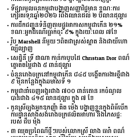
កំណើតកូនស្រីពៅវ័យ១៩ ឆ្នាំ ស្អាតមិនចាញ់គ្នា
ទីផ្សារ​មូលធន​កម្ពុជា​បង្ហាញ​សញ្ញា​វិជ្ជមាន​ ​ខណៈ​ការ​
កៀរគរ​ទុន​ឆ្នាំ​២០២៦​ ​រំពឹង​ឈានដល់​ ​២​ ​ប៊ីលាន​ដុល្លារ​
ការដឹកជញ្ជូនទំនិញតាមផ្លូវអាកាសកម្ពុជាកើន ២១%
ខណៈអ្នកដំណើរធ្លាក់ចុះ ៩% ក្នុងរយៈពេល ៧ខែ
រ៉ូប Marshell នីមួយៗពិតជាស្រស់ស្អាត និងជាយីហោ
ល្បីល្បាញ
សេដ្ឋិនី ទ្រី ដាណា កាន់កាបូបដៃ Christian Dior ពណ៌
ត្នោតតម្លៃជាង ៥ ពាន់ដុល្លារ
ចំនួន​រោងចក្រ​នៅ​កម្ពុជា​កើន​ ​៨៤៥​ ​បង្កើត​ការងារ​ថ្មី​ជាង​
​៩​ ​ម៉ឺន​កន្លែង​ក្នុង​ឆមាស​ទី ​១​
កម្ពុជានាំចេញអង្ករជាង ៧០០ ពាន់តោន រកចំណូល
បានជាង ៤១៥ លានដុល្លារ ក្នុង ៧ ខែ
កូនស្រីច្បងអ្នកឧកញ៉ា គិត ម៉េង បង្ហាញខ្លួនក្នុងពិធីបើក
ការដ្ឋានសាងសង់រោងចក្រផលិតអាហារ និងភេសជ្ជៈ
របស់ ជីប ម៉ុង
៣ ឈុតប្រពៃណីថ្មីៗរបស់លោកស្រី លាង ធារ៉ា ពណ៌