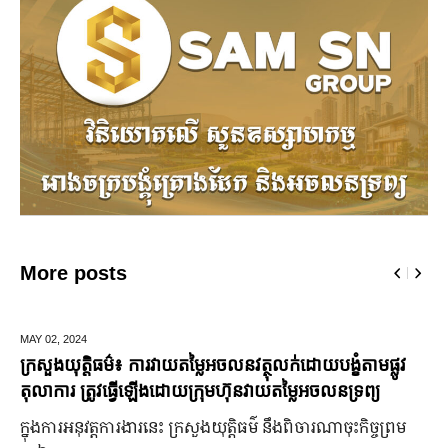
More posts
DECEMBER 10,
ិធម៌៖ ការវាយតម្លៃអចលនវត្ថុលក់ដោយបង្ខំតាមផ្លូវ
មកមើលទិដ្ឋភ
រូវធ្វើឡើងដោយក្រុមហ៊ុនវាយតម្លៃអចលនទ្រព្យ
ព័ន្ធមុនីរ័ត្ន
ត្តការងារនេះ ក្រសួងយុត្តិធម៌ នឹងពិចារណាចុះកិច្ចព្រម
ក្រោយ​ភ្ជាប់​ព