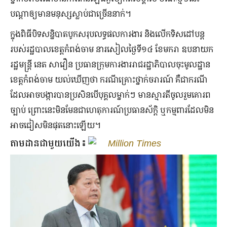
បណ្តាឲ្យមានមនុស្សស្លាប់ជាច្រើននាក់។
ក្នុងពិធីបិទសន្និបាតបូកសរុបលទ្ធផលការងារ និងលើកទិសដៅបន្ដ
របស់រដ្ឋបាលខេត្តកំពង់ចាម នារសៀលថ្ងៃទី១៤ ខែមករា ឧបនាយក
រដ្ឋមន្ដ្រី នេត សាវឿន ប្រធានក្រុមការងាររាជរដ្ឋាភិបាលចុះមូលដ្ឋាន
ខេត្តកំពង់ចាម យល់ឃើញថា ករណីគ្រោះថ្នាក់ចរារណ៍ គឺជាករណី
ដែលអាចបង្ការបានប្រសិនបើបុគ្គលម្នាក់ៗ មានស្មារតីចូលរួមគោរព
ច្បាប់ ព្រោះនេះមិនមែនជាហេតុការណ៍ប្រធានស័ក្ដិ ឬកម្មពារដែលមិន
អាចជៀសមិនផុតនោះឡើយ។
តាមដានជាមួយយើង៖
Million Times