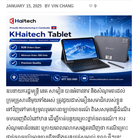
JANUARY 15, 2025
BY
VIN CHANG
0
ឧបនាយករដ្ឋមន្ដ្រី នេត សាវឿន បានអំពាវនាវ និងសំណូមពរដល់
ក្រុមគ្រួសារនីមួយទាំងអស់ ត្រូវជួយដាស់តឿនសមាជិករបស់ខ្លួន
ទៅវិញទៅមកឲ្យចូលរួមគោរពច្បាប់ចរាចរណ៍ ពិសេសមុនធ្វើដំណើរ
ចាកចេញពីលំនៅឋាន ដើម្បីកាត់បន្ថយគ្រោះថ្នាក់ចរាចរណ៍។ ការ
សំណូមពរបែននេះ ក្រោយពេលលោកសង្កេតឃើញថា ករណីគ្រោះ
ថ្នាក់ចរាចរណ៍មានការកើនឡើងគួរឲ្យកត់សម្គាល់ ខណៈថ្មីៗនេះ