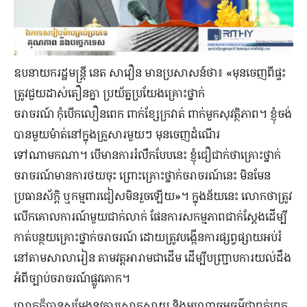
ឧបនាយករដ្ឋមន្ដ្រី នេត សាវឿន មានប្រសាសន៍ថា៖
«
មុនចេញពីផ្ទះ
ត្រូវជួយដាស់តឿនគ្នា
ប្រយ័ត្នប្រយែងគ្រោះថ្នាក់
ចរាចរណ៍
កុំបើកលឿនពេក
ពាក់ខ្សែក្រវាត់
ពាក់មួកសុវត្ថិភាព។
ខ្ញុំចង់
បានមួយម៉ាត់នៅក្នុងគ្រួសារមួយៗ
មុនចេញដំណើរ
ទៅណាមកណា។
បើមានការរំលឹកបែបនេះ
ខ្ញុំជឿជាក់ថាគ្រោះថ្នាក់
ចរាចរណ៍មានការថយចុះ
ព្រោះគ្រោះថ្នាក់ចរាចរណ៍នេះ
មិនមែន
ប្រធានស័ក្ដិ
ឬកម្មពារជៀសមិនរួចឡើយ
»
។ ក្នុងន័យនេះ លោកថាត្រូវ
លើកគោលការណ៍មួយជាក់លាក់ ផែនការសកម្មភាពជាក់ស្ដែងដើម្បី
កាត់បន្ថយគ្រោះថ្នាក់ចរាចរណ៍ ដោយត្រូវបង្កើនការផ្សព្វផ្សាយអប់រំ
នៅតាមសាលារៀន តាមវត្តអារាមជាដើម ដើម្បីបញ្ជ្រាបការយល់ដឹង
អំពីច្បាប់ចរាចរណ៍ផ្លូវគោក។
លោកក៏បានសម្ដែងនូវការសោកស្ដាយ និងអណោចអធម៌ជាពក់ពេក