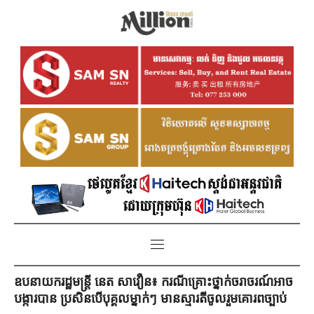
ឧបនាយករដ្ឋមន្ដ្រី នេត សាវឿន៖ ករណីគ្រោះថ្នាក់ចរាចរណ៍អាច
បង្ការបាន ប្រសិនបើបុគ្គលម្នាក់ៗ មានស្មារតីចូលរួមគោរពច្បាប់