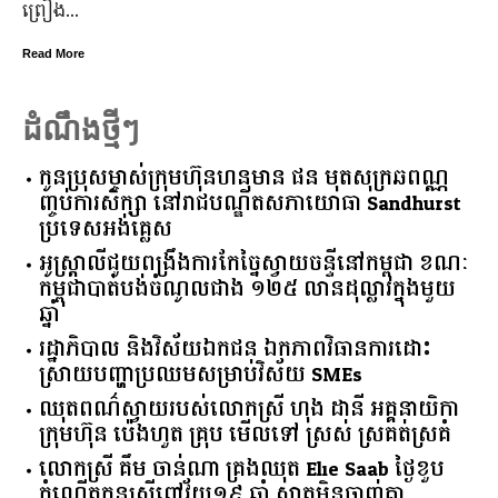
ក្រមុំ អូន ព័ន្ធ
ត្រៀម​ចូល​រ
Read More
ដំណឹងថ្មីៗ
កូនប្រុសម្ចាស់ក្រុមហ៊ុនហនុមាន ផន មុតសុក្រឆពណ្ណ
ញ្ចប់ការសិក្សា នៅរាជបណ្ឌិតសភាយោធា Sandhurst
ប្រទេសអង់គ្លេស
អូស្ត្រាលី​ជួយ​ពង្រឹង​ការ​កែច្នៃ​ស្វាយចន្ទី​នៅ​កម្ពុជា​ ​ខណៈ​
កម្ពុជា​បាត់បង់​ចំណូល​ជាង​ ​១២៥​ ​លាន​ដុល្លារ​ក្នុង​មួយ​
ឆ្នាំ​
រដ្ឋាភិបាល​ ​និង​វិស័យ​ឯកជន ​ឯកភាព​វិធានការ​ដោះ
ស្រាយ​បញ្ហា​ប្រឈម​​សម្រាប់​វិស័យ​ ​SMEs​
ឈុតពណ៌ស្វាយរបស់លោកស្រី ហុង ដានី អគ្គ​នាយិកា​
ក្រុមហ៊ុន ប៉េងហួត គ្រុប មើលទៅ ស្រស់ ស្រគត់ស្រគំ
លោកស្រី គឹម ចាន់ណា គ្រងឈុត Elie Saab ថ្ងៃខួប