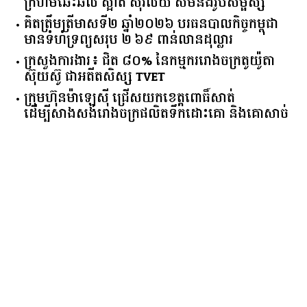
ក្រហមឆេះឆិល ស្អាត ​ស៊ីវិល័យ សមនឹងរូបសម្ផស្ស
គិត​ត្រឹមត្រីមាស​ទី​២​ ​ឆ្នាំ​២០២៦​ បរធន​បាលកិច្ច​កម្ពុជា​ ​
មាន​ទំហំ​ទ្រព្យ​សរុប​ ​២.៦៩​ ​ពាន់លាន​ដុល្លារ​
ក្រសួង​ការងារ​៖ ​ជិត​ ​៨០​% ​នៃ​កម្មករ​រោងចក្រ​តូយ៉ូតា ​
ស៊ុយ​ស៊ូ ​ជា​អតីត​សិស្ស​ ​TVET​
ក្រុមហ៊ុន​ម៉ាឡេស៊ី ជ្រើសយកខេត្ដពោធិ៍សាត់
ដើម្បីសាងសង់រោងចក្រផលិតទឹកដោះគោ និងគោសាច់