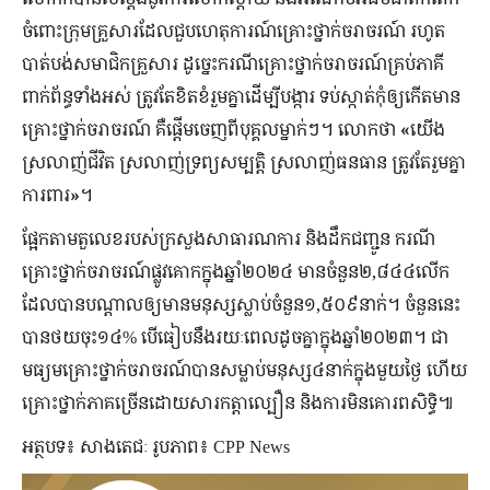
ចំពោះក្រុមគ្រួសារដែលជួបហេតុការណ៍គ្រោះថ្នាក់ចរាចរណ៍ រហូត
បាត់បង់សមាជិកគ្រួសារ ដូច្នេះករណីគ្រោះថ្នាក់ចរាចរណ៍គ្រប់ភាគី
ពាក់ព័ន្ធទាំងអស់ ត្រូវតែខិតខំរួមគ្នាដើម្បីបង្ការ ទប់ស្កាត់កុំឲ្យកើតមាន
គ្រោះថ្នាក់ចរាចរណ៍ គឺផ្ដើមចេញពីបុគ្គលម្នាក់ៗ។ លោកថា
«
យើង
ស្រលាញ់ជីវិត
ស្រលាញ់ទ្រព្យសម្បត្តិ
ស្រលាញ់ធនធាន
ត្រូវតែរួមគ្នា
ការពារ
»
។
ផ្អែកតាមតួលេខរបស់ក្រសួងសាធារណការ និងដឹកជញ្ជូន ករណី
គ្រោះថ្នាក់ចរាចរណ៍ផ្លូវគោកក្នុងឆ្នាំ២០២៤ មានចំនួន២,៨៤៤លើក
ដែលបានបណ្តាលឲ្យមានមនុស្សស្លាប់ចំនួន១,៥០៩នាក់។ ចំនួននេះ
បានថយចុះ១៤% បើធៀបនឹងរយៈពេលដូចគ្នាក្នុងឆ្នាំ២០២៣។ ជា
មធ្យមគ្រោះថ្នាក់ចរាចរណ៍បានសម្លាប់មនុស្ស៤នាក់ក្នុងមួយថ្ងៃ ហើយ
គ្រោះថ្នាក់ភាគច្រើនដោយសារកត្តាល្បឿន និងការមិនគោរពសិទ្ធិ៕
អត្ថបទ៖ សាងតេជៈ រូបភាព៖ CPP News