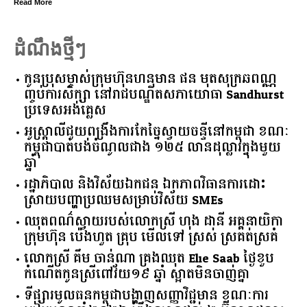
d More
Read 
ដំណឹងថ្មីៗ
កូនប្រុសម្ចាស់ក្រុមហ៊ុនហនុមាន ផន មុតសុក្រឆពណ្ណ
ញ្ចប់ការសិក្សា នៅរាជបណ្ឌិតសភាយោធា Sandhurst
ប្រទេសអង់គ្លេស
អូស្ត្រាលី​ជួយ​ពង្រឹង​ការ​កែច្នៃ​ស្វាយចន្ទី​នៅ​កម្ពុជា​ ​ខណៈ​
កម្ពុជា​បាត់បង់​ចំណូល​ជាង​ ​១២៥​ ​លាន​ដុល្លារ​ក្នុង​មួយ​
ឆ្នាំ​
រដ្ឋាភិបាល​ ​និង​វិស័យ​ឯកជន ​ឯកភាព​វិធានការ​ដោះ
ស្រាយ​បញ្ហា​ប្រឈម​​សម្រាប់​វិស័យ​ ​SMEs​
ឈុតពណ៌ស្វាយរបស់លោកស្រី ហុង ដានី អគ្គ​នាយិកា​
ក្រុមហ៊ុន ប៉េងហួត គ្រុប មើលទៅ ស្រស់ ស្រគត់ស្រគំ
លោកស្រី គឹម ចាន់ណា គ្រងឈុត Elie Saab ថ្ងៃខួប
កំណើតកូនស្រីពៅវ័យ១៩ ឆ្នាំ ស្អាតមិនចាញ់គ្នា
ទីផ្សារ​មូលធន​កម្ពុជា​បង្ហាញ​សញ្ញា​វិជ្ជមាន​ ​ខណៈ​ការ​