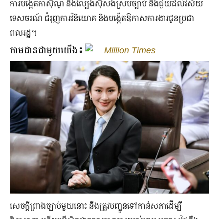
ការបង្កើតកាស៊ីណូ និងល្បែងស៊ីសងស្របច្បាប់ នឹងជួយដល់វិស័យ
ទេសចរណ៍ ជំរុញការវិនិយោគ និងបង្កើតឱកាសការងារជូនប្រជា
ពលរដ្ឋ។
តាមដានជាមួយយើង៖
Million Times
សេចក្ដីព្រាងច្បាប់មួយនោះ នឹងត្រូវបញ្ជូនទៅកាន់សភាដើម្បី