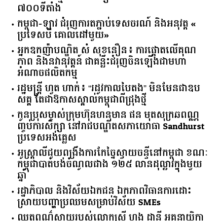
យុទ្ធនាការ “MadeInCambodia” ពង្រីកទីផ្សារសម្រាប់
ផលិតផលខ្មែរ តាមរយៈផ្សារទំនើប និងម៉ាតជាង
៧០០ទីតាំង
កម្ពុជា​-​ឡាវ ​ជំរុញ​ការ​តភ្ជាប់​ទេសចរណ៍​ ​និង​អនុវត្ត​ ​«​
ប្រទេស​បី ​គោលដៅ​មួយ​»
អ្នកឧកញ៉ាបណ្ឌិត សំ សុខនឿន៖ ការផ្តោតលើគុណ
ភាព និងនវានុវត្តន៍ ជាគន្លឹះជំរុញចិនឡើងជាមហា
អំណាចផលិតកម្ម
រដ្ឋមន្ត្រី ហួត ហាក់៖ “រដូវកាលបៃតង” មិនមែនជាឧប
សគ្គ តែជាឱកាសស្គាល់កម្ពុជាពីជ្រុងថ្មី
កូនប្រុសម្ចាស់ក្រុមហ៊ុនហនុមាន ផន មុតសុក្រឆពណ្ណ
ញ្ចប់ការសិក្សា នៅរាជបណ្ឌិតសភាយោធា Sandhurst
ប្រទេសអង់គ្លេស
អូស្ត្រាលី​ជួយ​ពង្រឹង​ការ​កែច្នៃ​ស្វាយចន្ទី​នៅ​កម្ពុជា​ ​ខណៈ​
កម្ពុជា​បាត់បង់​ចំណូល​ជាង​ ​១២៥​ ​លាន​ដុល្លារ​ក្នុង​មួយ​
ឆ្នាំ​
រដ្ឋាភិបាល​ ​និង​វិស័យ​ឯកជន ​ឯកភាព​វិធានការ​ដោះ
ស្រាយ​បញ្ហា​ប្រឈម​​សម្រាប់​វិស័យ​ ​SMEs​