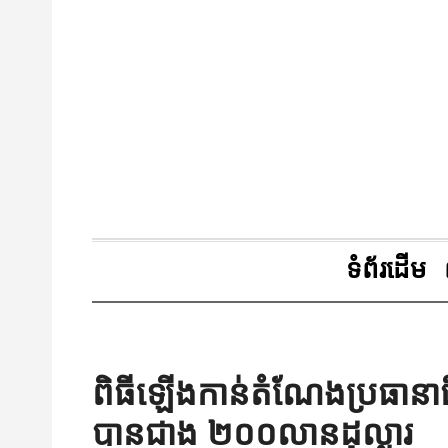
ទំព័រដើម
ពិធីឡើងកាន់តំណែងប្រធាន
បានជាង ២០០លានដុល្លារ