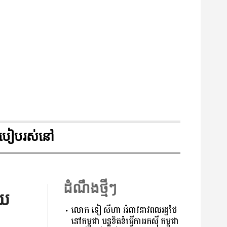
របៀបរស់នៅ
ដំណឹងថ្មីៗ
ុយ
លោក ទៀ សីហា អំពាវនាវពលរដ្ឋថៃ
នៅកម្ពុជា បន្តខិតខំធ្វើការរកសុី កម្ពុជា