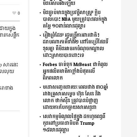
មិនរើសអើងឡើយ
មិនធ្លាប់មានក្នុងប្រវត្តិសាស្ត្រ! ក្លិប
0
បាល់បោះ NBA មួយត្រូវបានលក់ក្នុង
តម្លៃ ១០ពាន់លានដុល្លារ
ោយក្នុង
រឿងព្រំដែន! រដ្ឋមន្រ្តីការពារជាតិ៖
ារកសន្លឹក
ដរាបណាភាគីទាំង២ នៅតែប្រើផែនទី
ខុសគ្នា គឺមិនអាចរកចំណុច​កណ្តាល​
ដោះស្រាយ​បាននោះទេ
Forbes ចាត់ទុក MrBeast ជាកំពូល
mp សារនេះ
អ្នកផលិតមាតិកាខ្លាំងបំផុតលើ
រមូលលុយ
ពិភពលោក
មនោសញ្ចេតនារយៈពេលជាង ៣០ឆ្នាំ
ករាខាង
រវាងគ្រួសារសម្តេច ហ៊ុន សែន និង
លោក ថាក់ស៊ីន ត្រូវបានបំផ្លាញ
ដោយការបែកធ្លាយសារសន្ទនា
សេវាកម្មចំណូលផ្ទៃក្នុង ដកហូតពន្ធពី
កូនពៅប្រធានាធិបតី Trump
១៥លានដុល្លារ