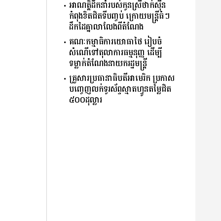
អាណត្តិដឹកនាំរបស់កូនស្រីថាក់ស៊ីន
កំពុងខិតជិតទីបញ្ចប់ ក្រោយមន្ត្រីធំៗ
ដឹកដៃគ្នាលាលែងពីតំណែង
គណៈកម្មាធិការយោធាថៃ រៀបចំ
សំណើទៅតុលាការធម្មនុញ្ញ ដើម្បី
ទម្លាក់តំណែងនាយករដ្ឋមន្ត្រី
គ្រួសារប្រធានាធិបតីអាមេរិក ប្រកាស
បញ្ចេញលក់ទូរស័ព្ទស្មាតហ្វូនតម្លៃជិត
៥០០ដុល្លារ