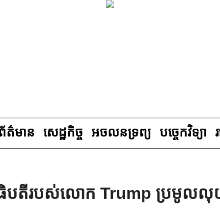
ព័ត៌មាន
សេដ្ឋកិច្ច
អចលនទ្រព្យ
បច្ចេកវិទ្យា
ាធិបតីរបស់លោក Trump ប្រមូលល