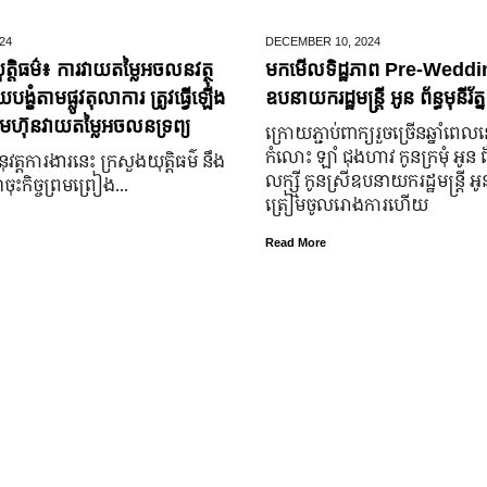
24
DECEMBER 10,
2024
ត្តិធម៌៖ ការវាយតម្លៃអចលនវត្ថុ
មកមើលទិដ្ឋភាព Pre-Weddin
្ខំតាមផ្លូវតុលាការ ត្រូវធ្វើឡើង
ឧបនាយករដ្ឋមន្រ្តី អូន ព័ន្ធមុនីរ័ត្ន
មហ៊ុនវាយតម្លៃអចលនទ្រព្យ
ក្រោយ​ភ្ជាប់​ពាក្យ​រួច​ច្រើន​ឆ្នាំ​ពេល
កំលោះ ឡាំ ជុងហាវ កូនក្រមុំ អូន 
នុវត្តការងារនេះ ក្រសួងយុត្តិធម៌ នឹង
លក្ស្មី កូនស្រី​ឧបនាយករដ្ឋមន្ត្រី អូន ព
ុះកិច្ចព្រមព្រៀង...
ត្រៀម​ចូល​រោងការ​ហើយ
Read More