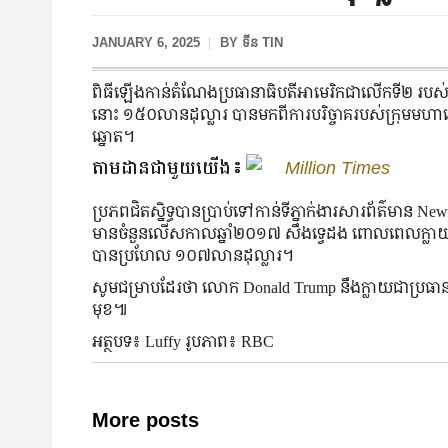
JANUARY 6, 2025
BY
ទីន TIN
ពិធីឡើងកាន់តំណែងប្រធានាធិបតីអាមេរិកជាលើកទី២ របស
នោះ ១៥០លានដុល្លារ បានមកពីការបរិច្ចាគរបស់ក្រុមមហ
ឆ្នោត។
តាមដានជាមួយយើង៖
Million Times
ប្រភពជិតស្និទ្ធបានប្រាប់ទៅកាន់ទីភ្នាក់ងារសារព័ត៌មាន
មានចំនួនលើសកាលឆ្នាំ២០១៧ សឹងទ្វេដង ពោលពេលក្លាយជា
បានប្រហែល ១០៧លានដុល្លារ។
សូមជម្រាបដែរថា លោក Donald Trump នឹងក្លាយជាប្រធា
មុខ៕
អត្ថបទ៖ Luffy រូបភាព៖ RBC
More posts