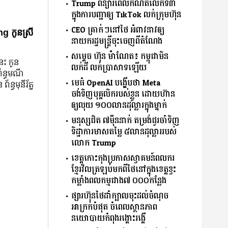
Trump ពន្យារពេលកំណត់លើកទី៣
ក្នុងការបញ្ជាឲ្យ TikTok លក់ក្រុមហ៊ុន
CEO គ្រាក់ៗនៅថៃ អំពាវនាវឲ្យ
g កូនស្រី
នាយករដ្ឋមន្ត្រីចុះចេញពីតំណែង
សម្ដេច ហ៊ុន ម៉ាណែត៖ កម្ពុជាមិន
នេះ កូន
លក់ដី លក់ប្រាសាទឡើយ
ព័ន្ធមណី
មេធំ OpenAI បង្ហើបថា Meta
័ន្ធមុនីរ័ត្ន
ចង់ទិញបុគ្គលិករបស់ខ្លួន ដោយហ៊ាន
ឲ្យលុយ ១០០លានដុល្លារក្នុងម្នាក់
មនុស្សជិត ៧ម៉ឺននាក់ តម្រង់ជួរចាំទិញ
ទិដ្ឋាការមាសតម្លៃ ៥លានដុល្លាររបស់
លោក Trump
ខេត្តកោះកុងប្រកាសស្វាគមន៍ពលករ
ខ្មែរវិលត្រឡប់មកពីថៃនៅក្នុងខេត្តខ្វះ
កម្លាំងពលកម្មជាង៧ ០០០កន្លែង
ផ្សារហ៊ុនថៃដាំក្បាលចុះដល់ចំណុច
អាក្រក់បំផុត ចំពេលស្ថានភាព
នយោបាយកំពុងរង្គោះរង្គើ