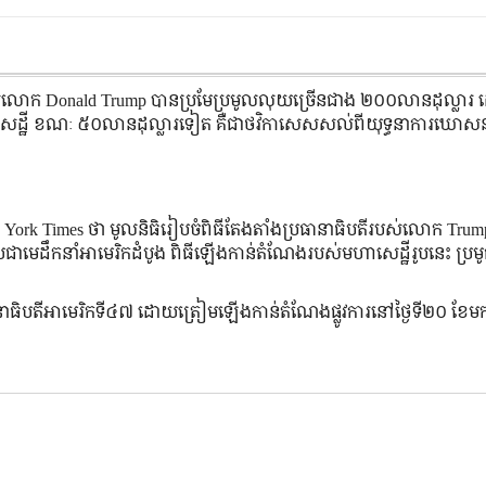
់លោក Donald Trump បានប្រមែប្រមូលលុយច្រើនជាង ២០០លានដុល្លារ ដ
ាសេដ្ឋី ខណៈ ៥០លានដុល្លារទៀត គឺជាថវិកាសេសសល់ពីយុទ្ធនាការឃោសន
 New York Times ថា មូលនិធិរៀបចំពិធីតែងតាំងប្រធានាធិបតីរបស់លោក Tru
មេដឹកនាំអាមេរិកដំបូង ពិធីឡើងកាន់តំណែងរបស់មហាសេដ្ឋីរូបនេះ ប្
នាធិបតីអាមេរិកទី៤៧ ដោយត្រៀមឡើងកាន់តំណែងផ្លូវការនៅថ្ងៃទី២០ ខែម