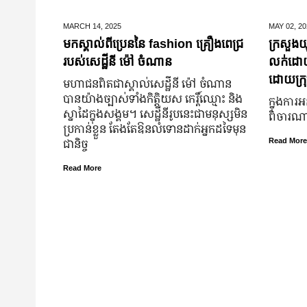
MARCH 14,
2025
MAY 02,
20
មកស្គាល់ពីប្រេននៃ​ fashion គ្រឿងពេជ្រ
ក្រសួងយុ
របស់សេដ្ឋីនី ម៉ៅ ចំណាន
លក់ដោយបង
ដោយក្រុ
មហាជន​ពិតជា​ស្គាល់​សេដ្ឋី​នី ម៉ៅ ចំណាន
បាន​យ៉ាង​ច្បាស់​ទាំង​កិត្តិយស កេរ្តិ៍ឈ្មោះ និង​
ក្នុងការអ
ស្នាដៃ​ក្នុង​សង្គម។ សេដ្ឋី​នី​រូប​នេះ​ជា​មនុស្ស​មិន​
ពិចារណាច
ប្រកាន់​ខ្លួន តែងតែ​ឱនលំទោន​ដាក់​អ្នក​ដទៃ​មុន​
ជានិច្ច
Read More
Read More