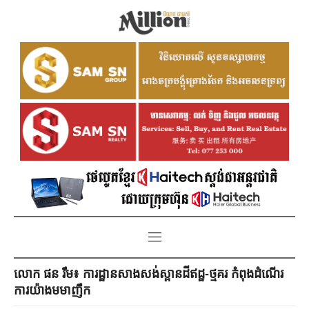
លោក ផន រឹម៖ ការដ្ឋានសាងសង់ស្ពានដីឥដ្ឋ-ថ្មគរ កំពុងដំណើរ
ការយ៉ាងមមាញឹក