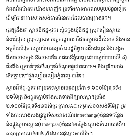
កំពុងដំណើរការយ៉ាងមមាញឹក រួមទាំងការងាររណបមួយចំនួនទៀត
ដើម្បីធានាការសាងសង់តាមផែនការដែលបានគ្រោងទុក។
គួរឲ្យដឹងថា ស្ពានដីឥដ្ឋ-ថ្មគរ ស្ថិតក្នុងឃុំដីឥដ្ឋ ស្រុកកៀនស្វាយ
និងឃុំថ្មគរ ស្រុកល្វាឯម ខេត្តកណ្តាល គឺជាគម្រោងដ៏សំខាន់ និងមាន
អត្ថន័យបំផុត សម្រាប់ការតភ្ជាប់ សេដ្ឋកិច្ច ការដឹកជញ្ជូន និងសង្គម
ពីភាគខាងត្បូង និងខាងកើត រាជធានីភ្នំពេញ ដោយភ្ជាប់មហាវិថី ស៊ី
ជីនពីង (ក្រវាត់ក្រុងទី៣)ត្រង់ចំណុចផ្លូវជាតលេខ១ និងត្រើយខាង
កើតភ្ជាប់ទៅផ្លូវល្បឿនលឿនភ្នំពេញ-បាវិត។
ស្ពានដីឥដ្ឋ-ថ្មគរ ជាប្រភេទស្ពានបេតុងប្រវែង ១.៦០០ម៉ែត្រ,ទទឹង
២៦ម៉ែត្រ និងផ្លូវតភ្ជាប់ទាំងសងខាងពីក្បាលស្ពានប្រវែង
២.១០០ម៉ែត្រ,ទទឹង២៦ម៉ែត្រ ក្រាលAC កម្រាស់១០សង់ទីម៉ែត្រ រួម
ទាំងការសាងសង់ផ្លូវប្តូរទិសចរាចរណ៍(Interchange)ចំនួន១កន្លែង
និងផ្លូវក្រោមស្ពាន(Underpass)ចំនួន ២កន្លែង គ្រោងចំណាយថវិកា
សរុបប្រមាណ ២៣២,៥៨លានដុល្លារអាម៉េរិក៕