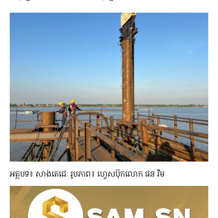
អត្ថបទ៖ សាងតេជេៈ រូបភាព៖ ហ្វេសប៊ុកលោក ផន រឹម