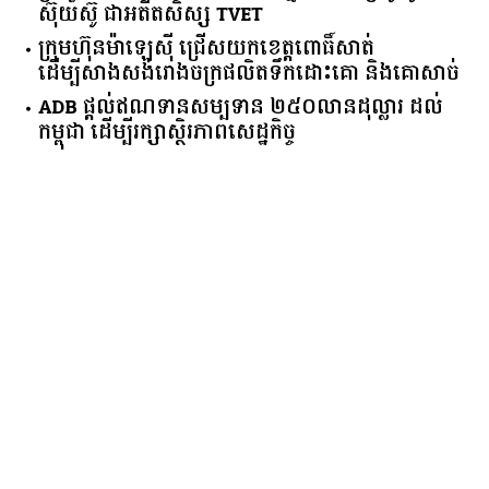
ស៊ុយ​ស៊ូ ​ជា​អតីត​សិស្ស​ ​TVET​
ក្រុមហ៊ុន​ម៉ាឡេស៊ី ជ្រើសយកខេត្ដពោធិ៍សាត់
ដើម្បីសាងសង់រោងចក្រផលិតទឹកដោះគោ និងគោសាច់
ADB ផ្តល់ឥណទានសម្បទាន ២៥០លានដុល្លារ ដល់
កម្ពុជា ដើម្បីរក្សាស្ថិរភាពសេដ្ឋកិច្ច