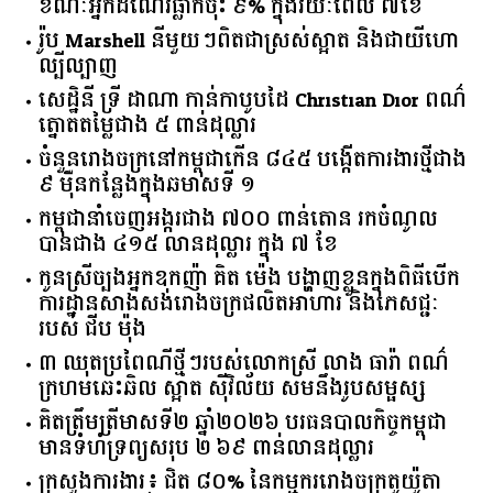
ខណៈអ្នកដំណើរធ្លាក់ចុះ ៩% ក្នុងរយៈពេល ៧ខែ
រ៉ូប Marshell នីមួយៗពិតជាស្រស់ស្អាត និងជាយីហោ
ល្បីល្បាញ
សេដ្ឋិនី ទ្រី ដាណា កាន់កាបូបដៃ Christian Dior ពណ៌
ត្នោតតម្លៃជាង ៥ ពាន់ដុល្លារ
ចំនួន​រោងចក្រ​នៅ​កម្ពុជា​កើន​ ​៨៤៥​ ​បង្កើត​ការងារ​ថ្មី​ជាង​
​៩​ ​ម៉ឺន​កន្លែង​ក្នុង​ឆមាស​ទី ​១​
កម្ពុជានាំចេញអង្ករជាង ៧០០ ពាន់តោន រកចំណូល
បានជាង ៤១៥ លានដុល្លារ ក្នុង ៧ ខែ
កូនស្រីច្បងអ្នកឧកញ៉ា គិត ម៉េង បង្ហាញខ្លួនក្នុងពិធីបើក
ការដ្ឋានសាងសង់រោងចក្រផលិតអាហារ និងភេសជ្ជៈ
របស់ ជីប ម៉ុង
៣ ឈុតប្រពៃណីថ្មីៗរបស់លោកស្រី លាង ធារ៉ា ពណ៌
ក្រហមឆេះឆិល ស្អាត ​ស៊ីវិល័យ សមនឹងរូបសម្ផស្ស
គិត​ត្រឹមត្រីមាស​ទី​២​ ​ឆ្នាំ​២០២៦​ បរធន​បាលកិច្ច​កម្ពុជា​ ​
មាន​ទំហំ​ទ្រព្យ​សរុប​ ​២.៦៩​ ​ពាន់លាន​ដុល្លារ​
ក្រសួង​ការងារ​៖ ​ជិត​ ​៨០​% ​នៃ​កម្មករ​រោងចក្រ​តូយ៉ូតា ​