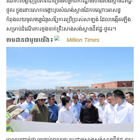
រណការបង្ហាញរូបភាពជាច្រើនសន្លឹកពីការដ្ឋានសាងសង់ស្ពានដីឥដ្ឋ-
ថ្មគរ ក្នុងនោះលោកបង្ហោះរូបសំណង់ស្ពានដែកបណ្តោះអាសន្ន
កំពុងលយចូលទន្លេជំនួសឱ្យការប្រើប្រាស់សាឡង់ ដែលបង្កើតឡើង
សម្រាប់ដំណើរការខួងចាក់គ្រឹះសាងសង់ស្ពានដីឥដ្ឋ-ថ្មគរ​។
តាមដានជាមួយយើង៖
Million Times
លោកបញ្ជាក់ថា មកទល់ពេលនេះ ការដ្ឋានសាងសង់ស្ពានដីឥដ្ឋ-ថ្មគរ