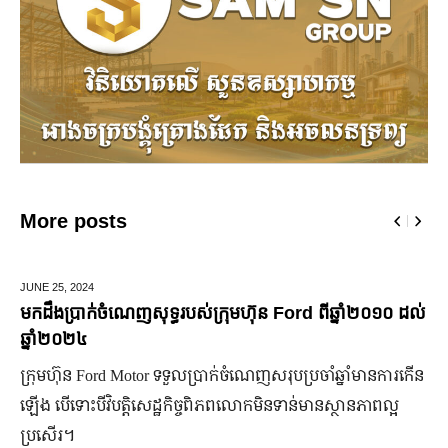
More posts
MARCH 14,
2025
ញសុទ្ធរបស់ក្រុមហ៊ុន Ford ពីឆ្នាំ២០១០ ដល់
មកស្គាល់ពីប្រេននៃ​
ចំណាន
tor ទទួលប្រាក់ចំណេញសរុបប្រចាំឆ្នាំមានការកើន
មហាជន​ពិតជា​ស្គាល់​ស
ិសេដ្ឋកិច្ចពិភពលោកមិនទាន់មានស្ថានភាពល្អ
កិត្តិយស កេរ្តិ៍ឈ្មោះ និ
មិន​ប្រកាន់​ខ្លួន តែងត