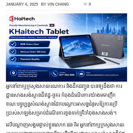
JANUARY 6, 2025
BY
VIN CHANG
0
អ្នកនាំពាក្យក្រសួងសាធារណការ និងដឹកជញ្ជូន បានឲ្យដឹងថា ការ
ដ្ឋានសាងសង់ស្ពានដីឥដ្ឋ-ថ្មគរ កំពុងដំណើរការយ៉ាងមមាញឹក
ខណៈបច្ចុប្បន្នសំណង់ស្ពានដែកបណ្តោះអាសន្នជំនួសឱ្យការប្រើ
ប្រាស់សាឡង់សម្រាប់ដំណើរការខួងចាក់គ្រឹះកំពុងសាងសង់។
លើបណ្តាញសង្គមផ្ទាល់ខ្លួនលោក ផន រឹម អ្នកនាំពាក្យក្រសួងសាធា