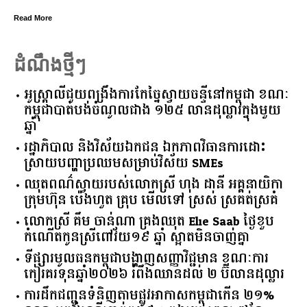
Read More
ដំណឹងថ្មីៗ
អូស្ត្រាលី​ជួយ​ពង្រឹង​ការ​កែច្នៃ​ស្វាយចន្ទី​នៅ​កម្ពុជា​ ​ខណៈ​
កម្ពុជា​បាត់បង់​ចំណូល​ជាង​ ​១២៥​ ​លាន​ដុល្លារ​ក្នុង​មួយ​
ឆ្នាំ​
រដ្ឋាភិបាល​ ​និង​វិស័យ​ឯកជន ​ឯកភាព​វិធានការ​ដោះ
ស្រាយ​បញ្ហា​ប្រឈម​​សម្រាប់​វិស័យ​ ​SMEs​
ឈុតពណ៌ស្វាយរបស់លោកស្រី ហុង ដានី អគ្គ​នាយិកា​
ក្រុមហ៊ុន ប៉េងហួត គ្រុប មើលទៅ ស្រស់ ស្រគត់ស្រគំ
លោកស្រី គឹម ចាន់ណា គ្រងឈុត Elie Saab ថ្ងៃខួប
កំណើតកូនស្រីពៅវ័យ១៩ ឆ្នាំ ស្អាតមិនចាញ់គ្នា
ទីផ្សារ​មូលធន​កម្ពុជា​បង្ហាញ​សញ្ញា​វិជ្ជមាន​ ​ខណៈ​ការ​
កៀរគរ​ទុន​ឆ្នាំ​២០២៦​ ​រំពឹង​ឈានដល់​ ​២​ ​ប៊ីលាន​ដុល្លារ​
ការដឹកជញ្ជូនទំនិញតាមផ្លូវអាកាសកម្ពុជាកើន ២១%