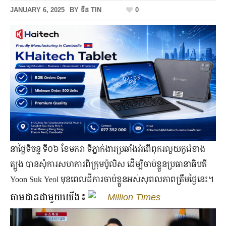
JANUARY 6, 2025
BY
ទីន TIN
0
នាថ្ងៃទីចន្ទ ទី០៦ ខែមករា ទីភ្នាក់ងារប្រឆាំងអំពើពុករលួយកូរ៉េខាង
ត្បូង បានសុំការសហការពីក្រុមប៉ូលិស ដើម្បីចាប់ខ្លួនប្រធានាធិបតី
Yoon Suk Yeol មុនពេលដីការចាប់ខ្លួនអស់សុពលភាពត្រឹមថ្ងៃនេះ។
តាមដានជាមួយយើង៖
Million Times