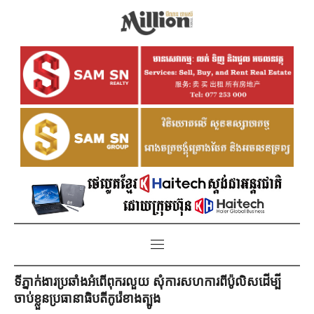
ទីភ្នាក់ងារប្រឆាំងអំពើពុករលួយ សុំការសហការពីប៉ូលិសដើម្បី
ចាប់ខ្លួនប្រធានាធិបតីកូរ៉េខាងត្បូង