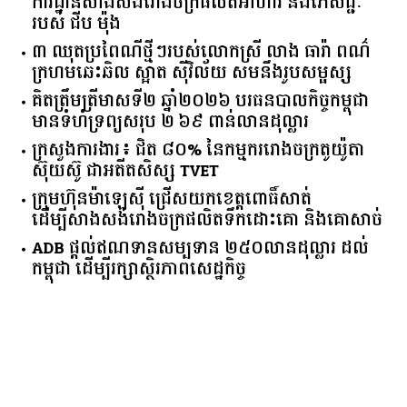
ការដ្ឋានសាងសង់រោងចក្រផលិតអាហារ និងភេសជ្ជៈ
របស់ ជីប ម៉ុង
៣ ឈុតប្រពៃណីថ្មីៗរបស់លោកស្រី លាង ធារ៉ា ពណ៌
ក្រហមឆេះឆិល ស្អាត ​ស៊ីវិល័យ សមនឹងរូបសម្ផស្ស
គិត​ត្រឹមត្រីមាស​ទី​២​ ​ឆ្នាំ​២០២៦​ បរធន​បាលកិច្ច​កម្ពុជា​ ​
មាន​ទំហំ​ទ្រព្យ​សរុប​ ​២.៦៩​ ​ពាន់លាន​ដុល្លារ​
ក្រសួង​ការងារ​៖ ​ជិត​ ​៨០​% ​នៃ​កម្មករ​រោងចក្រ​តូយ៉ូតា ​
ស៊ុយ​ស៊ូ ​ជា​អតីត​សិស្ស​ ​TVET​
ក្រុមហ៊ុន​ម៉ាឡេស៊ី ជ្រើសយកខេត្ដពោធិ៍សាត់
ដើម្បីសាងសង់រោងចក្រផលិតទឹកដោះគោ និងគោសាច់
ADB ផ្តល់ឥណទានសម្បទាន ២៥០លានដុល្លារ ដល់
កម្ពុជា ដើម្បីរក្សាស្ថិរភាពសេដ្ឋកិច្ច