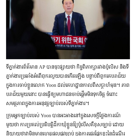
ទីភ្នាក់ងារព័ត៌មាន AP បានចុះផ្សាយថា កិច្ចពិភាក្សារវាងប៉ូលិស និងទី
ភ្នាក់ងារប្រឆាំងអំពើពុករលួយបានកើតឡើង បន្ទាប់ពីពួកគេបរាជ័យ
ក្នុងការចាប់ខ្លួនលោក Yoon ដល់គេហដ្ឋានកាលពីសប្ដាហ៍មុន។ ភាព
បរាជ័យមួយនោះ បានធ្វើឲ្យមហាជនចាប់ផ្ដើមមិនទុកចិត្ត ចំពោះ
សមត្ថភាពក្នុងការអនុវត្តច្បាប់របស់ទីភ្នាក់ងារ។
ក្រុមអ្នកច្បាប់របស់ Yoon បានអះអាងនៅក្នុងសេចក្តីថ្លែងការណ៍
មួយថា ការប្រគល់ប្រតិបត្តិដីកាឃុំខ្លួនឱ្យប៉ូលីសគឺខុសច្បាប់ ដោយ
និយាយថាវាមិនមានហេតុផលផ្លូវច្បាប់ ក្នុងការផ្ទេរផ្នែកខ្លះនៃដំណើរ