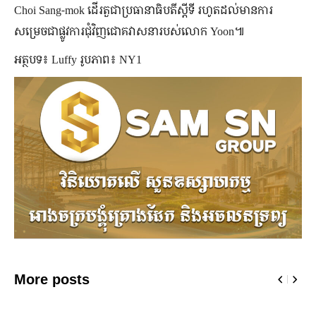
Choi Sang-mok ដើរតួជាប្រធានាធិបតីស្ដីទី រហូតដល់មានការ
សម្រេចជាផ្លូវការជុំវិញជោគវាសនារបស់លោក Yoon៕
អត្ថបទ៖ Luffy រូបភាព៖ NY1
More posts