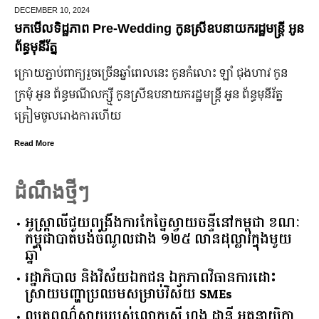
EMBER 10,
2024
JUNE 
ើលទិដ្ឋភាព Pre-Wedding កូនស្រីឧបនាយករដ្ឋមន្រ្តី អូន
មកដឹ
មុនីរ័ត្ន
ឆ្នា
យ​ភ្ជាប់​ពាក្យ​រួច​ច្រើន​ឆ្នាំ​ពេលនេះ កូនកំលោះ ឡាំ ជុងហាវ កូន
ក្រុម
ុំ អូន ព័ន្ធមណីលក្ស្មី កូនស្រី​ឧបនាយករដ្ឋមន្ត្រី អូន ព័ន្ធមុនីរ័ត្ន
ឡើង ប
ៀម​ចូល​រោងការ​ហើយ
ប្រស
d More
Read 
ដំណឹងថ្មីៗ
អូស្ត្រាលី​ជួយ​ពង្រឹង​ការ​កែច្នៃ​ស្វាយចន្ទី​នៅ​កម្ពុជា​ ​ខណៈ​
កម្ពុជា​បាត់បង់​ចំណូល​ជាង​ ​១២៥​ ​លាន​ដុល្លារ​ក្នុង​មួយ​
ឆ្នាំ​
រដ្ឋាភិបាល​ ​និង​វិស័យ​ឯកជន ​ឯកភាព​វិធានការ​ដោះ
ស្រាយ​បញ្ហា​ប្រឈម​​សម្រាប់​វិស័យ​ ​SMEs​
ឈុតពណ៌ស្វាយរបស់លោកស្រី ហុង ដានី អគ្គ​នាយិកា​