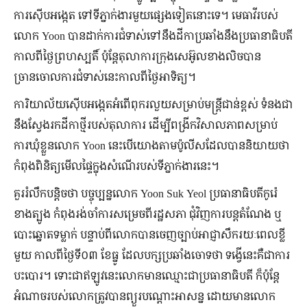
ការស៊ើបអង្កេត ទៅទីភ្នាក់ងារមួយផ្សេងទៀតនោះទេ។ មេធាវីរបស់
លោក Yoon បានដាក់ការជំទាស់ទៅនឹងដីកាប្រឆាំងនឹងប្រធានាធិបតី
កាលពីថ្ងៃព្រហស្បតិ៍ ប៉ុន្តែតុលាការក្រុងសេអ៊ូលខាងលិចបាន
ច្រានចោលការជំទាស់នេះកាលពីថ្ងៃអាទិត្យ។
ការិយាល័យស៊ើបអង្កេតអំពើពុករលួយសម្រាប់មន្ត្រីជាន់ខ្ពស់ ទំនងជា
នឹងស្វែងរកដីកាថ្មីរបស់តុលាការ ដើម្បីពង្រីកវិសាលភាពសម្រាប់
ការឃុំខ្លួនលោក Yoon នេះបើយោងតាមប៉ូលីសដែលបាននិយាយថា
កំពុងពិនិត្យមើលផ្ទៃក្នុងសំណើរបស់ទីភ្នាក់ងារនេះ។
គួររំលឹកបន្តិចថា បច្ចុប្បន្នលោក Yoon Suk Yeol ប្រធានាធិបតីកូរ៉េ
ខាងត្បូង កំពុងរង់ចាំការសម្រេចពីរដ្ឋសភា ជុំវិញការបន្តតំណែង ឬ
បោះឆ្នោតទម្លាក់ បន្ទាប់ពីលោកបានចេញច្បាប់អាជ្ញាសឹករយៈពេលខ្លី
មួយ កាលពីថ្ងៃទី០៣ ខែធ្នូ ដែលបក្សប្រឆាំងចោទថា ទង្វើនេះគឺជាការ
បះបោរ។ ទោះជាឥឡូវនេះលោកមានឈ្មោះជាប្រធានាធិបតី ក៏ប៉ុន្តែ
អំណាចរបស់លោកត្រូវបានព្យួរបណ្ដោះអាសន្ន ដោយមានលោក