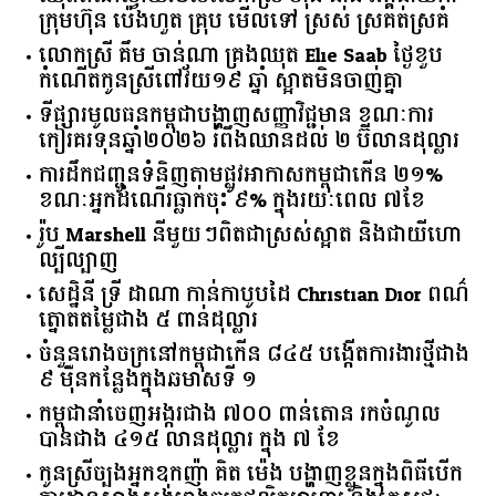
ក្រុមហ៊ុន ប៉េងហួត គ្រុប មើលទៅ ស្រស់ ស្រគត់ស្រគំ
លោកស្រី គឹម ចាន់ណា គ្រងឈុត Elie Saab ថ្ងៃខួប
កំណើតកូនស្រីពៅវ័យ១៩ ឆ្នាំ ស្អាតមិនចាញ់គ្នា
ទីផ្សារ​មូលធន​កម្ពុជា​បង្ហាញ​សញ្ញា​វិជ្ជមាន​ ​ខណៈ​ការ​
កៀរគរ​ទុន​ឆ្នាំ​២០២៦​ ​រំពឹង​ឈានដល់​ ​២​ ​ប៊ីលាន​ដុល្លារ​
ការដឹកជញ្ជូនទំនិញតាមផ្លូវអាកាសកម្ពុជាកើន ២១%
ខណៈអ្នកដំណើរធ្លាក់ចុះ ៩% ក្នុងរយៈពេល ៧ខែ
រ៉ូប Marshell នីមួយៗពិតជាស្រស់ស្អាត និងជាយីហោ
ល្បីល្បាញ
សេដ្ឋិនី ទ្រី ដាណា កាន់កាបូបដៃ Christian Dior ពណ៌
ត្នោតតម្លៃជាង ៥ ពាន់ដុល្លារ
ចំនួន​រោងចក្រ​នៅ​កម្ពុជា​កើន​ ​៨៤៥​ ​បង្កើត​ការងារ​ថ្មី​ជាង​
​៩​ ​ម៉ឺន​កន្លែង​ក្នុង​ឆមាស​ទី ​១​
កម្ពុជានាំចេញអង្ករជាង ៧០០ ពាន់តោន រកចំណូល
បានជាង ៤១៥ លានដុល្លារ ក្នុង ៧ ខែ
កូនស្រីច្បងអ្នកឧកញ៉ា គិត ម៉េង បង្ហាញខ្លួនក្នុងពិធីបើក