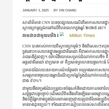
JANUARY 3, 2025
BY
VIN CHANG
សារព័ត៌មាន​ CNN ​បាន​ចុះ​ផ្សាយ​សរសើរ​ពី​អាកាសយានដ្ឋាន
ស្ថាបត្យកម្ម​ល្អ​ឯក​នៅ​លើ​ពិភព​លោក​ក្នុង​ឆ្នាំ​ ២០២៥​ នេះ​។
តាមដានជាមួយយើង៖
Million Times
​CNN ​បាន​គាស់​កកាយ​ពី​ស្ថាបត្យកម្ម​ធំ​ៗ ​និង​ពិសេស​ៗ​រហ
ក្នុង​នោះកាសយានដ្ឋាន​អន្តរជាតិតេជោ គឺ​ជា​អាកាស​យាន​ដ្
រាជ​ធានី​ភ្នំ​ពេញ។ ថវិកា​វិនិយោគ​សម្រាប់​ដំណាក់​កាល​ទី​១ 
អន្តរជាតិ​តេជោ ជា​ប្រភេទ​ 4F គឺប្រភេទព្រលាន​យន្តហោះធំ 
ប្រភព​ដដែល​បាន​រាយការណ៍​បន្ថែម​ថា ​គម្រោង​អាកាសយានដ្ឋាន
សមត្ថភាព​ទទួល​បាន​អ្នក​ដំណើរ​ប្រចាំ​ឆ្នាំ​ក្នុង​ដំណាក់​
ជាង ៩០%។
ជាមួយ​នឹង​ទម្រង់​ដែល​ត្រូវ​បាន​បំផុស​គំនិត​ដោយ​ការ​រចនា​បែ
សម្ព័ន្ធ​ជា​បន្ត​បន្ទាប់​ (ដើម​ឈើ​ពិត​នឹង​កើន​ឡើង​តាម​ចន្លោះ​កណ្
និង​បំភ្លឺ​ផ្នែក​ខាង​ក្នុង​ដែល​ពោរពេញ​ដោយ​រុក្ខជាតិ​បៃតង​ត្រ
មាន​រាង​ដូច​ខ្យល់។ ទាំងនេះ​ជាការរៀបរាប់​របស់សារព័