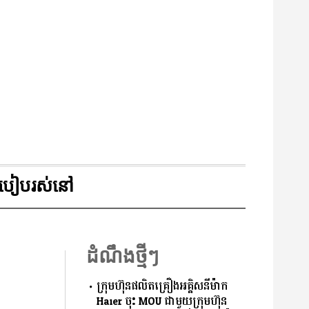
របៀបរស់នៅ
ដំណឹងថ្មីៗ
ក្រុមហ៊ុនផលិតគ្រឿងអគ្គិសនីម៉ាក
Haier ចុះ MOU ជាមួយក្រុមហ៊ុន