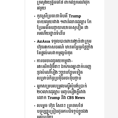
ក្រសួងយុត្តិធម៌ថៃ ពាក់ព័ន្ធករណីពុក
រលួយ
កូនស្រីប្រធានាធិបតី Trump
ចាយលុយជាង ១ពាន់លានដុល្លារ កែ
ប្រែអតីតបន្ទាយយោធាសូវៀត ជា
រមណីយដ្ឋានទំនើប
AirAsia ទទួលបានពានរង្វាន់ជាក្រុម
ហ៊ុនអាកាសចរណ៍ មានតម្លៃធូរថ្លៃខ្លាំង
តែផ្ដល់សេវាកម្មល្អបំផុត
ការចរចាពន្ធគយកម្ពុជា-
អាមេរិកជុំទី៣៖ ឯកភាពគ្នាដាក់ចេញ
នូវសំណើរៀងៗខ្លួនបន្ថែមទៀត​
សម្រាប់កិច្ចប្រជុំចរចាជុំបន្ទាប់
អ្នកសម្របសម្រួលស្នើសុំបង់ប្រាក់
២០លានដុល្លារ បញ្ចប់រឿងក្ដីរវាង
លោក Trump និង CBS News
សម្តេច ហ៊ុន សែន៖ ប្រទេស​ថៃ​
បច្ចុប្បន្នប្រៀបដូចការបិទខ្ទប់ខ្លួនឯង
អស់ហើយ