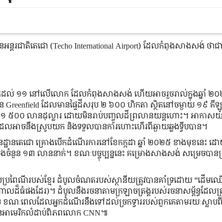
​អន្តរជាតិតេជោ (Techo International Airport) ដែល​កំពុង​សាងសង់ ​ថា​ជា
ូត​ដល់ ​១១ ​នៅ​លើ​លោក​ ដែល​កំពុង​សាងសង់ ហើយអាច​រួច​រាល់​ក្នុង​ឆ្នាំ ២០
ឋាន​ Greenfield ដែលមានផ្ទៃដីសរុប ២ ៦០០ ហិកតា ស្ថិតនៅចម្ងាយ ១៩ គីឡូម៉
​គឺ ​១ ៥០០​ លាន​ដុល្លារ ដោយ​មិន​រាប់​បញ្ចូល​ដី​ព្រលាន​យន្ត​ហោះ។ អាកាស​យ
ដែល​អាច​នឹង​ស្រូប​យក និង​ទទួល​បាន​ការហោះហើរពីឆ្ងាយឆ្លងទ្វីប​បាន​។
​តេជោ គ្រោង​​​បើក​ដំណើរការ​នៅ​ខែ​កក្កដា​ ឆ្នាំ​ ២០២៥ ​ខាង​មុខ​នេះ ​ដោ
កាល​ដំបូង​ចំនួន​ ១៣​ លាន​នាក់។ ខណៈបច្ចុប្បន្ននេះ គម្រោងសាងសង់ សម្រេចប
ប​ប្រពៃណី​របស់​ខ្មែរ​ ដំបូល​ចំណត​របស់​ស្ថានីយ​ត្រូវ​បាន​គាំទ្រ​ដោយ​ “ដើមឈើ
តាល​ដ៏​ធំ​ផង​ដែរ)។ ដំបូល​នឹង​រចនា​តាម​ក្រឡា​ចត្រង្គ​របស់​រចនា​សម្ព័ន្ធ​ដែល​ត្រង​ព
ូ​ពិច ខណៈ​ពេល​ដែល​អ្នក​ដំណើរ​នឹង​ទៅ​ដល់​ច្រក​ទ្វារ​របស់​ពួកគេ​តាម​រយៈ​ស្លាប​ព
ត៌មានអាមេរិក​លំដាប់ពិភពលោក CNN៕