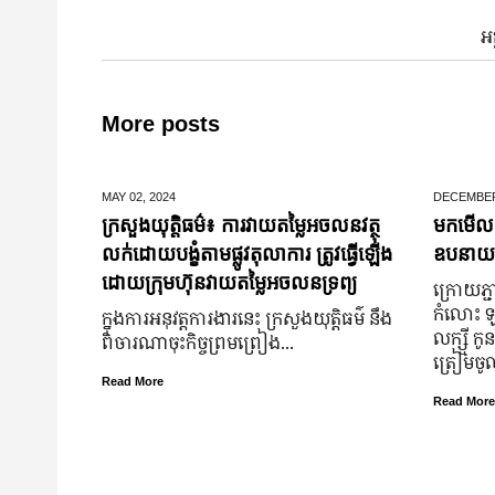
អ
More posts
MAY 02,
2024
DECEMBER
ក្រសួងយុត្តិធម៌៖ ការវាយតម្លៃអចលនវត្ថុ
មកមើលទ
លក់ដោយបង្ខំតាមផ្លូវតុលាការ ត្រូវធ្វើឡើង
ឧបនាយករដ្
ដោយក្រុមហ៊ុនវាយតម្លៃអចលនទ្រព្យ
ក្រោយ​ភ្ជា
កំលោះ ឡា
ក្នុងការអនុវត្តការងារនេះ ក្រសួងយុត្តិធម៌ នឹង
លក្ស្មី កូ
ពិចារណាចុះកិច្ចព្រមព្រៀង...
ត្រៀម​ច
Read More
Read More