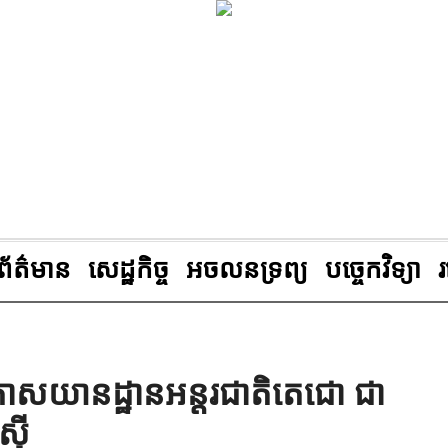
ព័ត៌មាន
សេដ្ឋកិច្ច
អចលនទ្រព្យ
បច្ចេកវិទ្យា
កាសយានដ្ឋាន​អន្ដរជាតិ​តេជោ ​ជា​
៊ី​