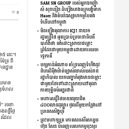
SAM SN GROUP របស់អ្នកឧកញ៉ា
សំ សុខនឿន ដំឡើងរោងចក្របង្គំម៉ាក
0
Haier និងតំបន់ឧស្សាហកម្មបៃតង
ទំនើបនៅកម្ពុជា
​
មិនឡើងតុលាការ ICJ៖ នាយក
រដ្ឋមន្រ្តីថៃ អួតប្រាប់ប្រធានាធិបតី
បារាំងថា ចង់ដោះស្រាយជម្លោះ
ព្រំដែនជាមួយកម្ពុជាដោយការចរចា
២៥ ​នេះ។ ​
ទ្វេភាគី
ែត្រ ពី​
បក្សកាន់អំណាច គាំទ្រពេញទំហឹងនូវ
ានដ្ឋាន​
ជំហរដ៏ម៉ឺងម៉ាត់ច្បាស់លាស់របស់រាជ
រដ្ឋាភិបាល យកបញ្ហាកំពុងមានជម្លោះ
យ​មាន​
ជាមួយថៃទៅដោះស្រាយនៅតុលា
ានប្រហែល
ការយុត្តិធម៌អន្តរជាតិ
មហាសេដ្ឋីថៃចាយលុយជិត
” ​រចនា​
៤០០លានដុល្លារ ជួលដីមួយកន្លែងនៅ
ន្លឺ​ថ្ងៃ ​
ប្រទេសសិង្ហបុរី
ីរ​ដែល​
ព្រះមហាក្សត្រ កោតសរសើរសម្តេច
ហ៊ុន សែន បំពេញបេសកកម្មចុះសួរ