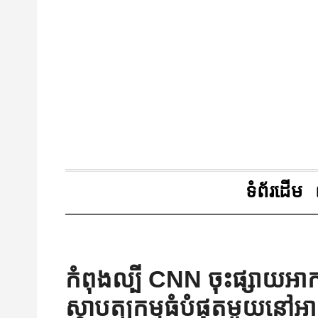
ទំព័រដើម
កំពុង​ល្បី CNN ​ចុះ​ផ្សាយ​អា
ស្ថាបត្យកម្ម​ធំ​បំផុត​មួយ​នៅ​អាស