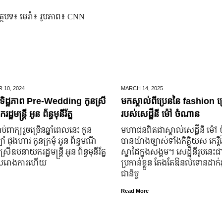
ត្ថបទ៖ មេរ៉ា៖ រូបភាព៖ CNN
 10,
2024
MARCH 14,
2025
ិដ្ឋភាព Pre-Wedding កូនស្រី
មកស្គាល់ពីប្រេននៃ​ fashion គ
ឋមន្រ្តី អូន ព័ន្ធមុនីរ័ត្ន
របស់សេដ្ឋីនី ម៉ៅ ចំណាន
ប់​ពាក្យ​រួច​ច្រើន​ឆ្នាំ​ពេលនេះ កូន
មហាជន​ពិតជា​ស្គាល់​សេដ្ឋី​នី ម៉
ំ ជុងហាវ កូនក្រមុំ អូន ព័ន្ធមណី
បាន​យ៉ាង​ច្បាស់​ទាំង​កិត្តិយស កេរ្តិ
នស្រី​ឧបនាយករដ្ឋមន្ត្រី អូន ព័ន្ធមុនីរ័ត្ន
ស្នាដៃ​ក្នុង​សង្គម។ សេដ្ឋី​នី​រូប​នេះ​ជ
ូល​រោងការ​ហើយ
ប្រកាន់​ខ្លួន តែងតែ​ឱនលំទោន​ដាក់​អ្
ជានិច្ច
Read More