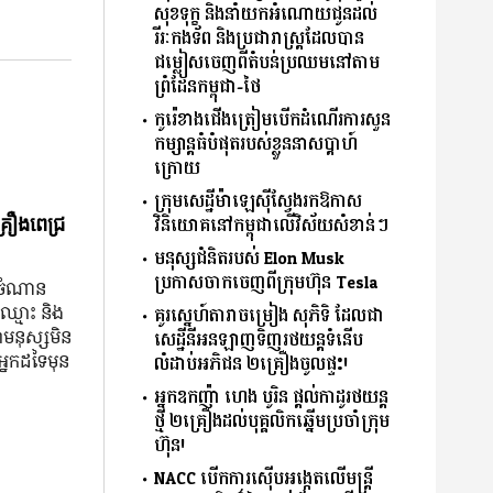
សុខទុក្ខ និងនាំយកអំណោយជូនដល់
រីរៈកងទ័ព និងប្រជារាស្ត្រដែលបាន
ជម្លៀសចេញពីតំបន់ប្រឈមនៅតាម
ព្រំដែនកម្ពុជា-ថៃ
កូរ៉េខាងជើងត្រៀមបើកដំណើរការសួន
កម្សាន្តធំបំផុតរបស់ខ្លួននាសប្ដាហ៍
ក្រោយ
ក្រុមសេដ្ឋីម៉ាឡេស៊ីស្វែងរកឱកាស
វិនិយោគនៅកម្ពុជាលើវិស័យសំខាន់ៗ
្រឿងពេជ្រ
មនុស្សជំនិតរបស់ Elon Musk
ប្រកាសចាកចេញពីក្រុមហ៊ុន Tesla
ៅ ចំណាន
៍ឈ្មោះ និង​
គូរស្នេហ៍តារាចម្រៀង សុភិទិ ដែលជា
ា​មនុស្ស​មិន​
សេដ្ឋីនីអនឡាញទិញរថយន្តទំនើប
នក​ដទៃ​មុន​
លំដាប់អភិជន ២គ្រឿងចូលផ្ទះ!
អ្នកឧកញ៉ា ហេង បូរិន ផ្តល់កាដូរថយន្ត
ថ្មី ២គ្រឿងដល់បុគ្គលិកឆ្នើមប្រចាំក្រុម
ហ៊ុន!
NACC បើកការស៊ើបអង្កេតលើមន្ត្រី