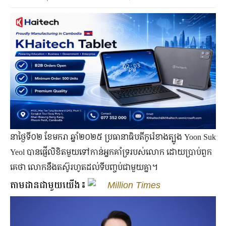
នាថ្ងៃទី០២ ខែមករា ឆ្នាំ២០២៥ ប្រធានាធិបតីកូរ៉េខាងត្បូង Yoon Suk
Yeol បានផ្ញើលិខិតមួយទៅកាន់អ្នកគាំទ្ររបស់លោក ដោយប្រាប់ពួក
គេថា លោកនឹងតស៊ូរហូតដល់ទីបញ្ចប់ជាមួយគ្នា។
តាមដានជាមួយយើង៖
Million Times