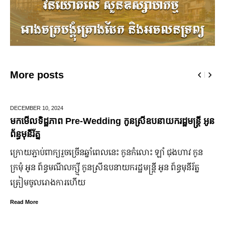
More posts
,
2024
JUNE 25,
2024
ភាព Pre-Wedding កូនស្រីឧបនាយករដ្ឋមន្រ្តី អូន
មកដឹងប្រាក់
ឆ្នាំ២០២៤
​ពាក្យ​រួច​ច្រើន​ឆ្នាំ​ពេលនេះ កូនកំលោះ ឡាំ ជុងហាវ កូន
ក្រុមហ៊ុន Fo
្ធមណីលក្ស្មី កូនស្រី​ឧបនាយករដ្ឋមន្ត្រី អូន ព័ន្ធមុនីរ័ត្ន
ឡើង បើទោះបីវ
រោងការ​ហើយ
ប្រសើរ។
Read More