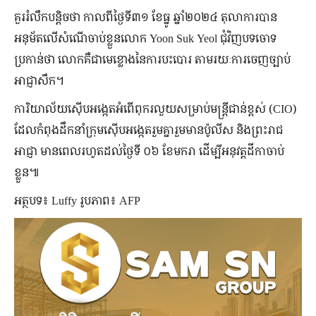
គួររំលឹកបន្តិចថា កាលពីថ្ងៃទី៣១ ខែធ្នូ ឆ្នាំ២០២៤ តុលាការបាន
អនុម័តលើសំណើចាប់ខ្លួនលោក Yoon Suk Yeol ជុំវិញបទចោទ
ប្រកាន់ថា លោកគឺជាមេខ្លោងនៃការបះបោរ តាមរយៈការចេញច្បាប់
អាជ្ញាសឹក។
ការិយាល័យស៊ើបអង្កេតអំពើពុករលួយសម្រាប់មន្ត្រីជាន់ខ្ពស់ (CIO)
ដែលកំពុងដឹកនាំក្រុមស៊ើបអង្កេតរួមគ្នារួមមានប៉ូលីស និងព្រះរាជ
អាជ្ញា មានពេលរហូតដល់ថ្ងៃទី ០៦ ខែមករា ដើម្បីអនុវត្តដីកាចាប់
ខ្លួន៕
អត្ថបទ៖ Luffy រូបភាព៖ AFP