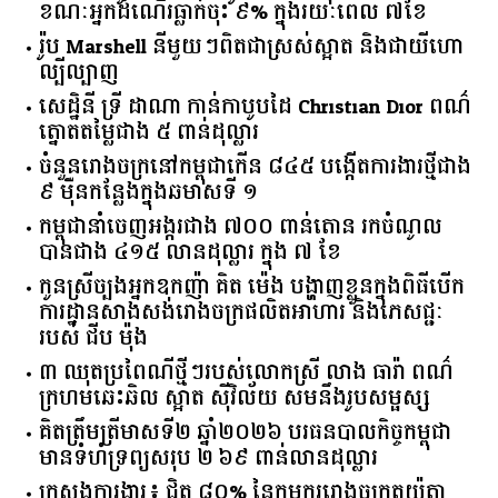
ខណៈអ្នកដំណើរធ្លាក់ចុះ ៩% ក្នុងរយៈពេល ៧ខែ
រ៉ូប Marshell នីមួយៗពិតជាស្រស់ស្អាត និងជាយីហោ
ល្បីល្បាញ
សេដ្ឋិនី ទ្រី ដាណា កាន់កាបូបដៃ Christian Dior ពណ៌
ត្នោតតម្លៃជាង ៥ ពាន់ដុល្លារ
ចំនួន​រោងចក្រ​នៅ​កម្ពុជា​កើន​ ​៨៤៥​ ​បង្កើត​ការងារ​ថ្មី​ជាង​
​៩​ ​ម៉ឺន​កន្លែង​ក្នុង​ឆមាស​ទី ​១​
កម្ពុជានាំចេញអង្ករជាង ៧០០ ពាន់តោន រកចំណូល
បានជាង ៤១៥ លានដុល្លារ ក្នុង ៧ ខែ
កូនស្រីច្បងអ្នកឧកញ៉ា គិត ម៉េង បង្ហាញខ្លួនក្នុងពិធីបើក
ការដ្ឋានសាងសង់រោងចក្រផលិតអាហារ និងភេសជ្ជៈ
របស់ ជីប ម៉ុង
៣ ឈុតប្រពៃណីថ្មីៗរបស់លោកស្រី លាង ធារ៉ា ពណ៌
ក្រហមឆេះឆិល ស្អាត ​ស៊ីវិល័យ សមនឹងរូបសម្ផស្ស
គិត​ត្រឹមត្រីមាស​ទី​២​ ​ឆ្នាំ​២០២៦​ បរធន​បាលកិច្ច​កម្ពុជា​ ​
មាន​ទំហំ​ទ្រព្យ​សរុប​ ​២.៦៩​ ​ពាន់លាន​ដុល្លារ​
ក្រសួង​ការងារ​៖ ​ជិត​ ​៨០​% ​នៃ​កម្មករ​រោងចក្រ​តូយ៉ូតា ​