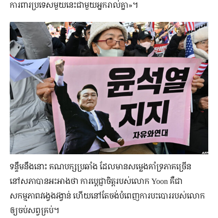
ការពារប្រទេសមួយនេះជាមួយអ្នករាល់គ្នា»។
ទន្ទឹមនឹងនោះ គណបក្សប្រឆាំង ដែលមានសម្លេងគាំទ្រភាគច្រើន
នៅសភាបានអះអាងថា ការប្ដេជ្ញាចិត្តរបស់លោក Yoon គឺជា
សកម្មភាពវង្វេងវង្វាន់ ហើយនៅតែចង់បំពេញការបះបោររបស់លោក
ឲ្យចប់សព្វគ្រប់។