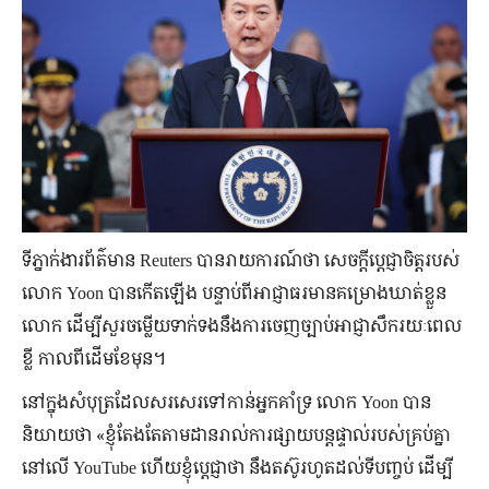
ទីភ្នាក់ងារព័ត៌មាន Reuters បានរាយការណ៍ថា សេចក្ដីប្ដេជ្ញាចិត្តរបស់
លោក Yoon បានកើតឡើង បន្ទាប់ពីអាជ្ញាធរមានគម្រោងឃាត់ខ្លួន
លោក ដើម្បីសួរចម្លើយទាក់ទងនឹងការចេញច្បាប់អាជ្ញាសឹករយៈពេល
ខ្លី កាលពីដើមខែមុន។
នៅក្នុងសំបុត្រដែលសរសេរទៅកាន់អ្នកគាំទ្រ លោក Yoon បាន
និយាយថា «ខ្ញុំតែងតែតាមដានរាល់ការផ្សាយបន្តផ្ទាល់របស់គ្រប់គ្នា
នៅលើ YouTube ហើយខ្ញុំប្ដេជ្ញាថា នឹងតស៊ូរហូតដល់ទីបញ្ចប់ ដើម្បី