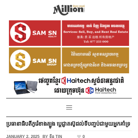
ប្រធានាធិបតីកូរ៉េខាងត្បូង ប្ដេជ្ញាតស៊ូដល់ទីបញ្ចប់ជាមួយអ្នកគាំទ្រ
JANUARY 2, 2025
BY
ទីន TIN
0