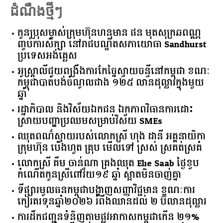
ដំណឹងថ្មីៗ
កូនប្រុសម្ចាស់ក្រុមហ៊ុនហនុមាន ផន មុតសុក្រឆពណ្ណ
ញ្ចប់ការសិក្សា នៅរាជបណ្ឌិតសភាយោធា Sandhurst
ប្រទេសអង់គ្លេស
អូស្ត្រាលី​ជួយ​ពង្រឹង​ការ​កែច្នៃ​ស្វាយចន្ទី​នៅ​កម្ពុជា​ ​ខណៈ​
កម្ពុជា​បាត់បង់​ចំណូល​ជាង​ ​១២៥​ ​លាន​ដុល្លារ​ក្នុង​មួយ​
ឆ្នាំ​
រដ្ឋាភិបាល​ ​និង​វិស័យ​ឯកជន ​ឯកភាព​វិធានការ​ដោះ
ស្រាយ​បញ្ហា​ប្រឈម​​សម្រាប់​វិស័យ​ ​SMEs​
ឈុតពណ៌ស្វាយរបស់លោកស្រី ហុង ដានី អគ្គ​នាយិកា​
ក្រុមហ៊ុន ប៉េងហួត គ្រុប មើលទៅ ស្រស់ ស្រគត់ស្រគំ
លោកស្រី គឹម ចាន់ណា គ្រងឈុត Elie Saab ថ្ងៃខួប
កំណើតកូនស្រីពៅវ័យ១៩ ឆ្នាំ ស្អាតមិនចាញ់គ្នា
ទីផ្សារ​មូលធន​កម្ពុជា​បង្ហាញ​សញ្ញា​វិជ្ជមាន​ ​ខណៈ​ការ​
កៀរគរ​ទុន​ឆ្នាំ​២០២៦​ ​រំពឹង​ឈានដល់​ ​២​ ​ប៊ីលាន​ដុល្លារ​
ការដឹកជញ្ជូនទំនិញតាមផ្លូវអាកាសកម្ពុជាកើន ២១%