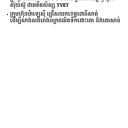
ស៊ុយ​ស៊ូ ​ជា​អតីត​សិស្ស​ ​TVET​
ក្រុមហ៊ុន​ម៉ាឡេស៊ី ជ្រើសយកខេត្ដពោធិ៍សាត់
ដើម្បីសាងសង់រោងចក្រផលិតទឹកដោះគោ និងគោសាច់