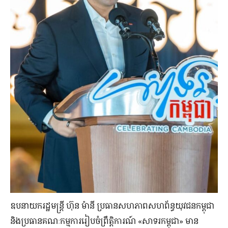
ឧបនាយករដ្ឋមន្ត្រី ហ៊ុន ម៉ានី ប្រធានសហភាពសហព័ន្ធយុវជនកម្ពុជា
និងប្រធានគណៈកម្មការរៀបចំព្រឹត្តិការណ៍ «សាទរកម្ពុជា» មាន