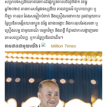
សម្រាប់ទស្សនីយភាពនៃការដង្ហែក្បួនកាលពីថ្ងៃទី៣១ ខែធ្នូ
ឆ្នាំ២០២៤ មានការសម្តែងទស្សនីយ ភាពវប្បធម៌ ព្យុហយាត្រា ឬ
កីឡា ការតុប តែងសម្លៀកបំពាក់ និងគ្រឿងរចនាកាយ រួមជាមួយការ
ច្នៃប្រឌិតបង្កើតយានក្បួន ដង្ហែ ពោងបង្ហោះ និងការតុបតែងរចនា ឬ
គ្រឿងលម្អ ជាមួយពណ៌ បច្ចេកវិទ្យា និងពន្លឺ ក៏ដូចជាការបង្ហាញទេព
កោសល្យសិល្បៈ ឬការច្នៃប្រឌិតជាដើម។
តាមដានជាមួយយើង៖
Million Times