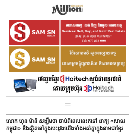
លោក ហ៊ុន ម៉ានី សង្ឃឹមថា ចាប់ពីពេលនេះតទៅ ពាក្យ «សាទរ
កម្ពុជា» នឹងស្ថិតនៅក្នុងបេះដូងយើងទាំងអស់គ្នាក្នុងនាមជាខ្មែរ