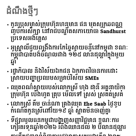
ដំណឹងថ្មីៗ
កូនប្រុសម្ចាស់ក្រុមហ៊ុនហនុមាន ផន មុតសុក្រឆពណ្ណ
ញ្ចប់ការសិក្សា នៅរាជបណ្ឌិតសភាយោធា Sandhurst
ប្រទេសអង់គ្លេស
អូស្ត្រាលី​ជួយ​ពង្រឹង​ការ​កែច្នៃ​ស្វាយចន្ទី​នៅ​កម្ពុជា​ ​ខណៈ​
កម្ពុជា​បាត់បង់​ចំណូល​ជាង​ ​១២៥​ ​លាន​ដុល្លារ​ក្នុង​មួយ​
ឆ្នាំ​
រដ្ឋាភិបាល​ ​និង​វិស័យ​ឯកជន ​ឯកភាព​វិធានការ​ដោះ
ស្រាយ​បញ្ហា​ប្រឈម​​សម្រាប់​វិស័យ​ ​SMEs​
ឈុតពណ៌ស្វាយរបស់លោកស្រី ហុង ដានី អគ្គ​នាយិកា​
ក្រុមហ៊ុន ប៉េងហួត គ្រុប មើលទៅ ស្រស់ ស្រគត់ស្រគំ
លោកស្រី គឹម ចាន់ណា គ្រងឈុត Elie Saab ថ្ងៃខួប
កំណើតកូនស្រីពៅវ័យ១៩ ឆ្នាំ ស្អាតមិនចាញ់គ្នា
ទីផ្សារ​មូលធន​កម្ពុជា​បង្ហាញ​សញ្ញា​វិជ្ជមាន​ ​ខណៈ​ការ​
កៀរគរ​ទុន​ឆ្នាំ​២០២៦​ ​រំពឹង​ឈានដល់​ ​២​ ​ប៊ីលាន​ដុល្លារ​