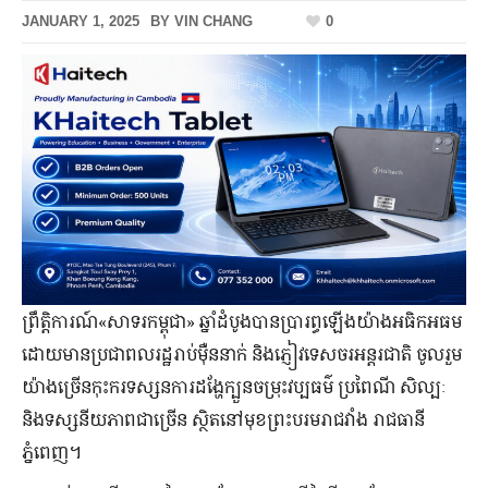
JANUARY 1, 2025
BY
VIN CHANG
0
ព្រឹត្តិការណ៍«សាទរកម្ពុជា» ឆ្នាំដំបូងបានប្រារព្ធឡើងយ៉ាងអធិកអធម
ដោយមានប្រជាពលរដ្ឋរាប់ម៉ឺននាក់ និងភ្ញៀវទេសចរអន្តរជាតិ ចូលរួម
យ៉ាងច្រើនកុះករទស្សនការដង្ហែក្បួនចម្រុះវប្បធម៌ ប្រពៃណី សិល្បៈ
និងទស្សនីយភាពជាច្រើន ស្ថិតនៅមុខព្រះបរមរាជវាំង រាជធានី
ភ្នំពេញ។