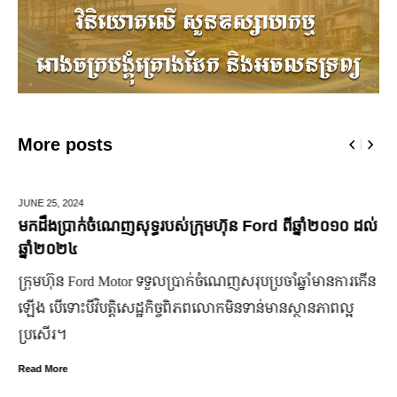
More posts
JUNE 25,
2024
មកដឹងប្រាក់ចំណេញសុទ្ធរបស់ក្រុមហ៊ុន Ford ពីឆ្នាំ២០១០ ដល់
ឆ្នាំ២០២៤
ក្រុមហ៊ុន Ford Motor ទទួលប្រាក់ចំណេញសរុបប្រចាំឆ្នាំមានការកើន
ឡើង បើទោះបីវិបត្តិសេដ្ឋកិច្ចពិភពលោកមិនទាន់មានស្ថានភាពល្អ
ប្រសើរ។
Read More