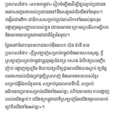
ប្រសាសន៍ថា៖ «សាទរកម្ពុជា» រៀបចំឡើងដើម្បីផ្សារភ្ជាប់ប្រជាជន
មនោសញ្ចេតនារបស់ប្រជាជនទៅនឹងសង្គមជាតិយើងទាំងមូល។
បង្កើតជាវេទិកា ជាឱកាសសម្រាប់គ្រប់កោសិកាទាំងអស់ចូលរួម
បង្ហាញអត្តសញ្ញាណរបស់ខ្លួន ដោយមោទនៈក្រោមស្មារតីសាមគ្គីភាព
និងមោទនភាពក្នុងនាមជាជាតិខ្មែរតែមួយ។
ថ្លែងនៅចំពោះមុខមហាជនរាប់ម៉ឺនលោក ហ៊ុន ម៉ានី មាន
ប្រសាសន៍ថា៖ «ក្តីស្រឡាញ់សម្រាប់កម្ពុជាមិនអាចសាបសូន្យ, ក្តី
ស្រឡាញ់សម្រាប់កម្ពុជាត្រូវរួមគ្នាថែរក្សា កសាង រំលឹកឲ្យបានញឹក
ញ៉ាប់ បង្ហាញឲ្យច្រើន និយាយឲ្យលឺឲ្យដូនតាយើងបានស្តាប់ ឲ្យមិត្ត
បរទេសយល់ស៊ីជម្រៅនូវក្តីស្រលាញ់ និងមោទនភាពរបស់ខ្មែរ
សម្រាប់អ្វីដែលខ្មែរមាន, សម្រាប់បូរណភាពទឹកដី, សម្រាប់
អធិបតេយ្យភាពសម្រាប់យើងទាំងអស់គ្នា, ហើយតាមរយៈការបង្ហាញ
របស់យើងម្នាក់ៗ យើងឲ្យកម្ពុជាជាទីស្រឡាញ់នៃយើងទទួលភាពកក់
ក្តៅពីយើងទាំងអស់គ្នា»។