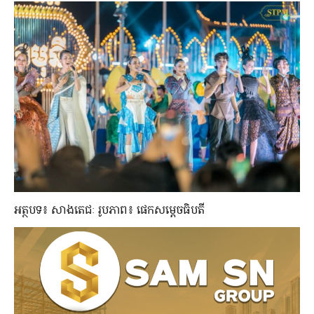
អត្ថបទ៖ សាងតេជៈ រូបភាព៖ ផេកសម្តេចធិបតី