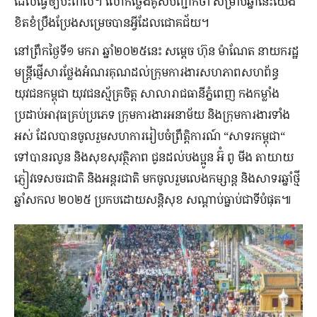
ដែលធ្វើឲ្យប៉ះពាល់។ លោកថ្លែងគូសបញ្ជាក់ថា សម្រាប់ឆ្នាំនេះយើង
ខិតខំប្រឹងប្រែងសម្រេចបានអ្វីដែលជោគជ័យ។
នៅព្រឹកថ្ងៃទី១ មករា ឆ្នាំ២០២៥នេះ សម្ដេច ហ៊ុន ម៉ាណែត នាយករដ្ឋ
មន្ត្រីផ្ញើសារថ្លែងអំណរគុណដល់ក្រុមការងារសហភាពសហព័ន្ធ
យុវជនកម្ពុជា យុវជនស័្មគ្រចិត្ត សាលារាជធានីភ្នំពេញ កងកម្លាំង
ប្រដាប់អាវុធគ្រប់ប្រភេទ ក្រុមការងារអនាម័យ និងក្រុមការងារទាំង
អស់ ដែលបានចូលរួមសហការរៀបចំព្រឹត្តិការណ៍ “សាទរកម្ពុជា“
ទៅបានរលូន និងសុខសុវត្ថិភាព ជូនដល់បងប្អូន អ៊ំ ពូ មីង តាយាយ
ភ្ញៀវទេសចរជាតិ និងអន្តរជាតិ មកចូលរួមលេងកម្សាន្ត និងសាទរឆ្នាំថ្មី
ឆ្នាំសកល ២០២៥ ប្រកបដោយសន្តិសុខ សណ្ដាប់ធ្នាប់ជាទីបំផុត៕