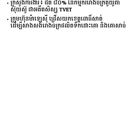
ក្រសួង​ការងារ​៖ ​ជិត​ ​៨០​% ​នៃ​កម្មករ​រោងចក្រ​តូយ៉ូតា ​
ស៊ុយ​ស៊ូ ​ជា​អតីត​សិស្ស​ ​TVET​
ក្រុមហ៊ុន​ម៉ាឡេស៊ី ជ្រើសយកខេត្ដពោធិ៍សាត់
ដើម្បីសាងសង់រោងចក្រផលិតទឹកដោះគោ និងគោសាច់