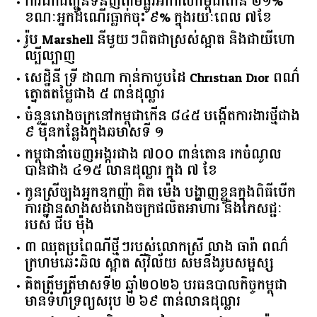
ការដឹកជញ្ជូនទំនិញតាមផ្លូវអាកាសកម្ពុជាកើន ២១%
ខណៈអ្នកដំណើរធ្លាក់ចុះ ៩% ក្នុងរយៈពេល ៧ខែ
រ៉ូប Marshell នីមួយៗពិតជាស្រស់ស្អាត និងជាយីហោ
ល្បីល្បាញ
សេដ្ឋិនី ទ្រី ដាណា កាន់កាបូបដៃ Christian Dior ពណ៌
ត្នោតតម្លៃជាង ៥ ពាន់ដុល្លារ
ចំនួន​រោងចក្រ​នៅ​កម្ពុជា​កើន​ ​៨៤៥​ ​បង្កើត​ការងារ​ថ្មី​ជាង​
​៩​ ​ម៉ឺន​កន្លែង​ក្នុង​ឆមាស​ទី ​១​
កម្ពុជានាំចេញអង្ករជាង ៧០០ ពាន់តោន រកចំណូល
បានជាង ៤១៥ លានដុល្លារ ក្នុង ៧ ខែ
កូនស្រីច្បងអ្នកឧកញ៉ា គិត ម៉េង បង្ហាញខ្លួនក្នុងពិធីបើក
ការដ្ឋានសាងសង់រោងចក្រផលិតអាហារ និងភេសជ្ជៈ
របស់ ជីប ម៉ុង
៣ ឈុតប្រពៃណីថ្មីៗរបស់លោកស្រី លាង ធារ៉ា ពណ៌
ក្រហមឆេះឆិល ស្អាត ​ស៊ីវិល័យ សមនឹងរូបសម្ផស្ស
គិត​ត្រឹមត្រីមាស​ទី​២​ ​ឆ្នាំ​២០២៦​ បរធន​បាលកិច្ច​កម្ពុជា​ ​
មាន​ទំហំ​ទ្រព្យ​សរុប​ ​២.៦៩​ ​ពាន់លាន​ដុល្លារ​