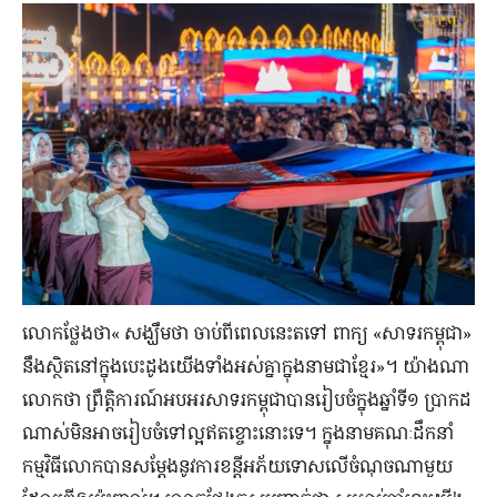
លោកថ្លែងថា« សង្ឃឹមថា ចាប់ពីពេលនេះតទៅ ពាក្យ «សាទរកម្ពុជា»
នឹងស្ថិតនៅក្នុងបេះដូងយើងទាំងអស់គ្នាក្នុងនាមជាខ្មែរ»។ យ៉ាងណា
លោកថា ព្រឹត្តិការណ៍អបអរសាទរកម្ពុជាបានរៀបចំក្នុងឆ្នាំទី១ ប្រាកដ
ណាស់មិនអាចរៀបចំទៅល្អឥតខ្ចោះនោះទេ។ ក្នុងនាមគណៈដឹកនាំ
កម្មវិធីលោកបានសម្តែងនូវការខន្តីអភ័យទោសលើចំណុចណាមួយ